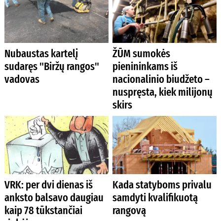
Nubaustas kartelį
ŽŪM sumokės
sudaręs "Biržų rangos"
pienininkams iš
vadovas
nacionalinio biudžeto –
nuspręsta, kiek milijonų
skirs
VRK: per dvi dienas iš
Kada statyboms privalu
anksto balsavo daugiau
samdyti kvalifikuotą
kaip 78 tūkstančiai
rangovą