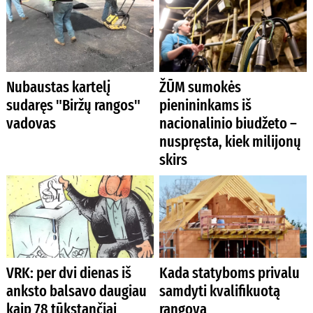
Nubaustas kartelį
ŽŪM sumokės
sudaręs "Biržų rangos"
pienininkams iš
vadovas
nacionalinio biudžeto –
nuspręsta, kiek milijonų
skirs
VRK: per dvi dienas iš
Kada statyboms privalu
anksto balsavo daugiau
samdyti kvalifikuotą
kaip 78 tūkstančiai
rangovą