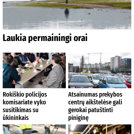
Laukia permainingi orai
Rokiškio policijos
Atsainumas prekybos
komisariate vyko
centrų aikštelėse gali
susitikimas su
gerokai patuštinti
ūkininkais
piniginę