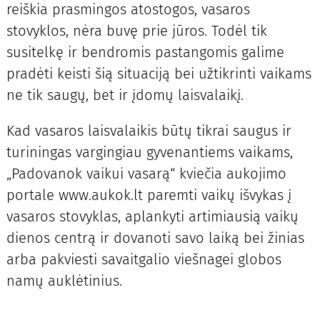
reiškia prasmingos atostogos, vasaros
stovyklos, nėra buvę prie jūros. Todėl tik
susitelkę ir bendromis pastangomis galime
pradėti keisti šią situaciją bei užtikrinti vaikams
ne tik saugų, bet ir įdomų laisvalaikį.
Kad vasaros laisvalaikis būtų tikrai saugus ir
turiningas vargingiau gyvenantiems vaikams,
„Padovanok vaikui vasarą“ kviečia aukojimo
portale www.aukok.lt paremti vaikų išvykas į
vasaros stovyklas, aplankyti artimiausią vaikų
dienos centrą ir dovanoti savo laiką bei žinias
arba pakviesti savaitgalio viešnagei globos
namų auklėtinius.