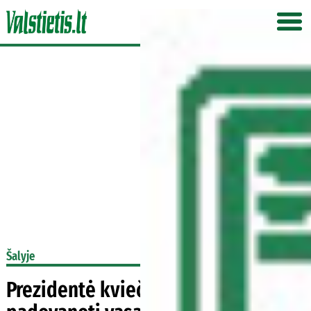
Šalyje
Prezidentė kviečia vaikams