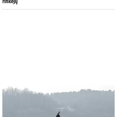
rinkėjų