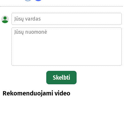
Skelbti
Rekomenduojami video