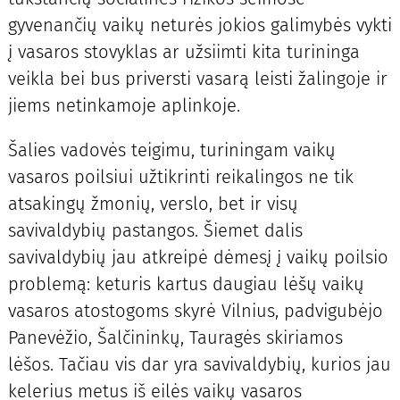
gyvenančių vaikų neturės jokios galimybės vykti
į vasaros stovyklas ar užsiimti kita turininga
veikla bei bus priversti vasarą leisti žalingoje ir
jiems netinkamoje aplinkoje.
Šalies vadovės teigimu, turiningam vaikų
vasaros poilsiui užtikrinti reikalingos ne tik
atsakingų žmonių, verslo, bet ir visų
savivaldybių pastangos. Šiemet dalis
savivaldybių jau atkreipė dėmesį į vaikų poilsio
problemą: keturis kartus daugiau lėšų vaikų
vasaros atostogoms skyrė Vilnius, padvigubėjo
Panevėžio, Šalčininkų, Tauragės skiriamos
lėšos. Tačiau vis dar yra savivaldybių, kurios jau
kelerius metus iš eilės vaikų vasaros