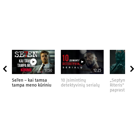
17:50
12:25
Se7en – kai tamsa
10 įsimintinų
„Septynių Kar
tampa meno kūriniu
detektyvinių serialų
Riteris" – kai
paprastumas 