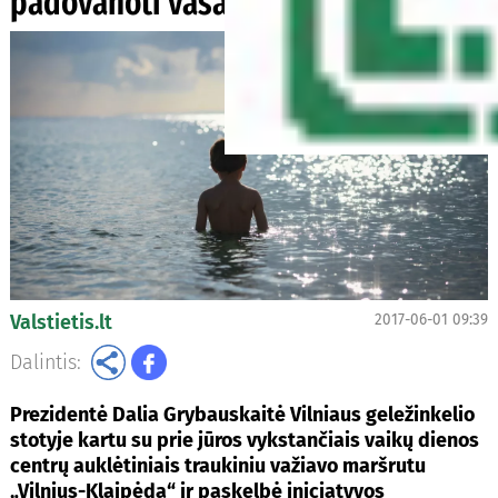
padovanoti vasarą
Valstietis.lt
2017-06-01 09:39
Dalintis:
Prezidentė Dalia Grybauskaitė Vilniaus geležinkelio
stotyje kartu su prie jūros vykstančiais vaikų dienos
centrų auklėtiniais traukiniu važiavo maršrutu
„Vilnius-Klaipėda“ ir paskelbė iniciatyvos