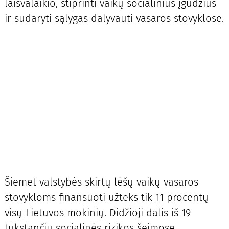
laisvalaikio, stiprinti vaikų socialinius įgūdžius
ir sudaryti sąlygas dalyvauti vasaros stovyklose.
Šiemet valstybės skirtų lėšų vaikų vasaros
stovykloms finansuoti užteks tik 11 procentų
visų Lietuvos mokinių. Didžioji dalis iš 19
tūkstančių socialinės rizikos šeimose