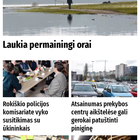
Laukia permainingi orai
Rokiškio policijos
Atsainumas prekybos
komisariate vyko
centrų aikštelėse gali
susitikimas su
gerokai patuštinti
ūkininkais
piniginę