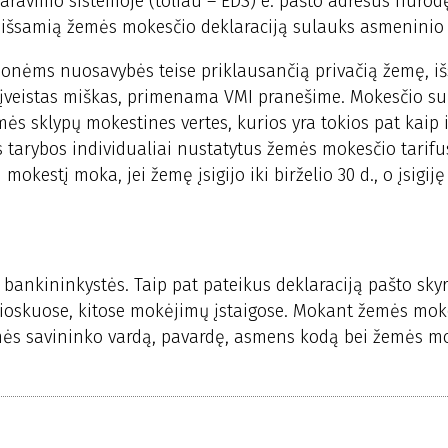
klaravimo sistemoje (toliau – EDS) e. pašto adresus nuro
išsamią žemės mokesčio deklaraciją sulauks asmeninio e
nėms nuosavybės teise priklausančią privačią žemę, iš
e įveistas miškas, primenama VMI pranešime. Mokesčio s
ės sklypų mokestines vertes, kurios yra tokios pat kaip 
s tarybos individualiai nustatytus žemės mokesčio tarifu
mokestį moka, jei žemę įsigijo iki birželio 30 d., o įsigiję
bankininkystės. Taip pat pateikus deklaraciją pašto skyr
ioskuose, kitose mokėjimų įstaigose. Mokant žemės moke
ės savininko vardą, pavardę, asmens kodą bei žemės m