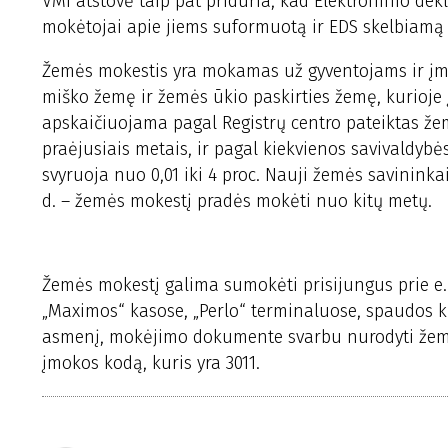
VMI atstovė taip pat priduria, kad Elektroninio de
mokėtojai apie jiems suformuotą ir EDS skelbiamą 
Žemės mokestis yra mokamas už gyventojams ir įmo
miško žemę ir žemės ūkio paskirties žemę, kurioj
apskaičiuojama pagal Registrų centro pateiktas žem
praėjusiais metais, ir pagal kiekvienos savivaldybė
svyruoja nuo 0,01 iki 4 proc. Nauji žemės savininkai 
d. – žemės mokestį pradės mokėti nuo kitų metų.
Žemės mokestį galima sumokėti prisijungus prie e. 
„Maximos“ kasose, „Perlo“ terminaluose, spaudos k
asmenį, mokėjimo dokumente svarbu nurodyti žem
įmokos kodą, kuris yra 3011.