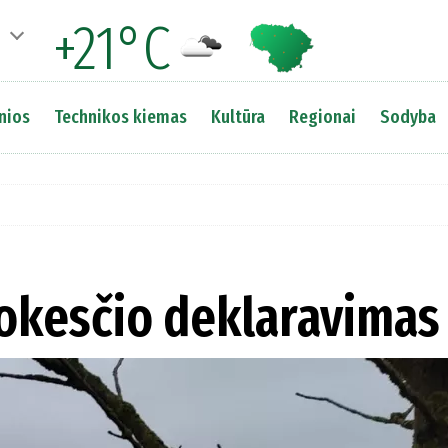
+21°C
nios
Technikos kiemas
Kultūra
Regionai
Sodyba
okesčio deklaravimas