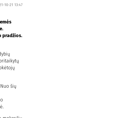
21-10-21 13:47
 žemės
e.
 pradžios.
dybių
ritaikytų
okėtojų
 Nuo šių
io
ė.