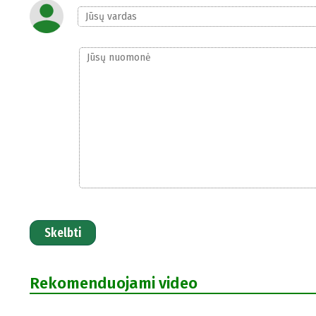
Skelbti
Rekomenduojami video