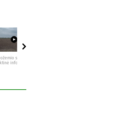
03:23
09:44
04:49
vožemio sveikata -
Sėjomaina - praktinė
Kompostas - praktinė
ktinė informacija
informacija
informacija