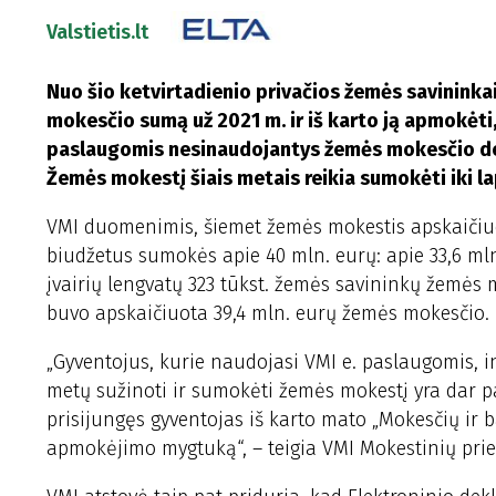
Valstietis.lt
Nuo šio ketvirtadienio privačios žemės savininkai
mokesčio sumą už 2021 m. ir iš karto ją apmokėti,
paslaugomis nesinaudojantys žemės mokesčio dekla
Žemės mokestį šiais metais reikia sumokėti iki lap
VMI duomenimis, šiemet žemės mokestis apskaičiuota
biudžetus sumokės apie 40 mln. eurų: apie 33,6 mln
įvairių lengvatų 323 tūkst. žemės savininkų žemės
buvo apskaičiuota 39,4 mln. eurų žemės mokesčio.
„Gyventojus, kurie naudojasi VMI e. paslaugomis, i
metų sužinoti ir sumokėti žemės mokestį yra dar p
prisijungęs gyventojas iš karto mato „Mokesčių ir 
apmokėjimo mygtuką“, – teigia VMI Mokestinių prie