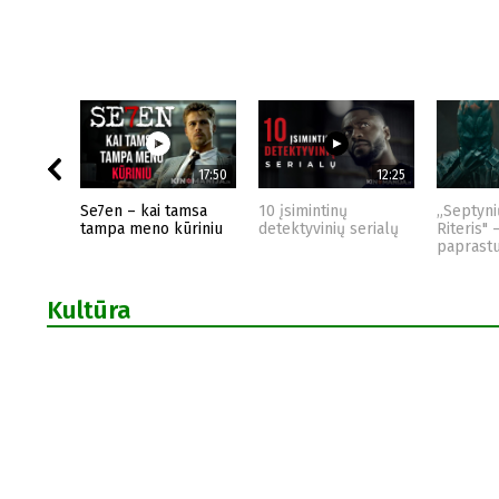
17:50
12:25
Se7en – kai tamsa
10 įsimintinų
„Septyni
tampa meno kūriniu
detektyvinių serialų
Riteris" 
paprast
Kultūra