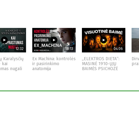
12:32
18:13
04:06
ų Karalysčių
Ex Machina: kontrolės
„ELEKTROS DIETA“:
Dir
– kai
ir pasirinkimo
MASINĖ 1910-ŲJŲ
pra
umas nugali
anatomija
BAIMĖS PSICHOZĖ