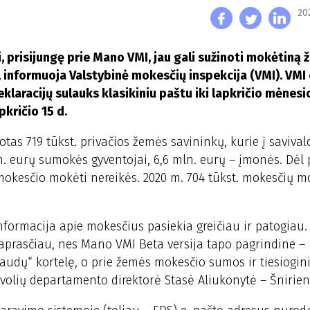
20
, prisijungę prie Mano VMI, jau gali sužinoti mokėtiną
 informuoja Valstybinė mokesčių inspekcija (VMI). VMI 
racijų sulauks klasikiniu paštu iki lapkričio mėnesio
kričio 15 d.
s 719 tūkst. privačios žemės savininkų, kurie į savival
. eurų sumokės gyventojai, 6,6 mln. eurų – įmonės. Dėl p
 mokesčio mokėti nereikės. 2020 m. 704 tūkst. mokesčių m
nformacija apie mokesčius pasiekia greičiau ir patogiau.
aprasčiau, nes Mano VMI Beta versija tapo pagrindine –
baudų“ kortelę, o prie žemės mokesčio sumos ir tiesiogin
volių departamento direktorė Stasė Aliukonytė – Šnirien