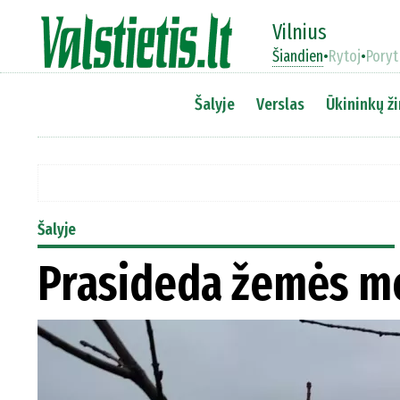
Vilnius
Šiandien
•
Rytoj
•
Poryt
Šalyje
Verslas
Ūkininkų ži
Šalyje
Prasideda žemės m