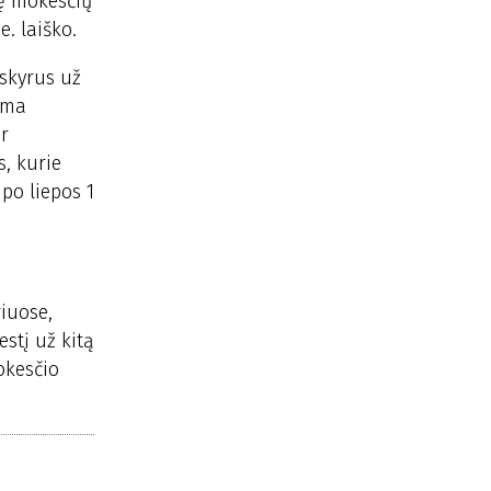
dę mokesčių
. laiško.
skyrus už
uma
ir
s, kurie
 po liepos 1
iuose,
stį už kitą
okesčio