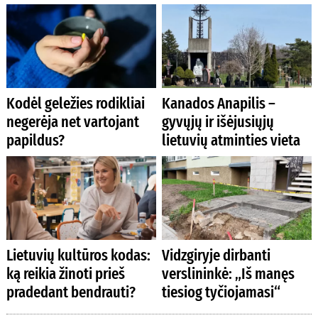
Kodėl geležies rodikliai
Kanados Anapilis –
negerėja net vartojant
gyvųjų ir išėjusiųjų
papildus?
lietuvių atminties vieta
Lietuvių kultūros kodas:
Vidzgiryje dirbanti
ką reikia žinoti prieš
verslininkė: „Iš manęs
pradedant bendrauti?
tiesiog tyčiojamasi“