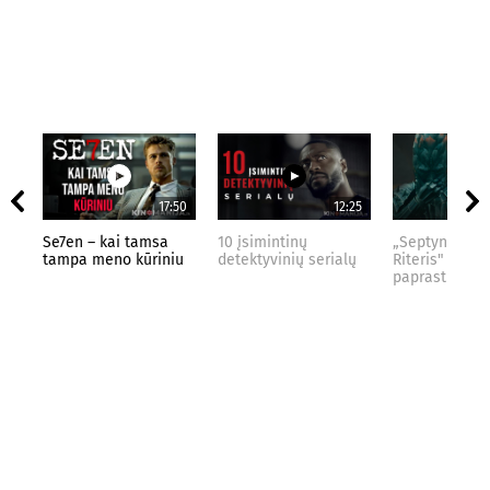
17:50
12:25
Se7en – kai tamsa
10 įsimintinų
„Septynių Kar
tampa meno kūriniu
detektyvinių serialų
Riteris" – kai
paprastumas 