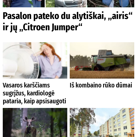
Pasalon pateko du alytiškai, „airis“
ir jų „Citroen Jumper“
Vasaros karščiams
Iš kombaino rūko dūmai
sugrįžus, kardiologė
pataria, kaip apsisaugoti