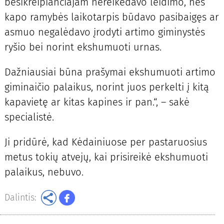
besikreipiančiajam nereikėdavo leidimo, nes
kapo ramybės laikotarpis būdavo pasibaigęs ar
asmuo negalėdavo įrodyti artimo giminystės
ryšio bei norint ekshumuoti urnas.
Dažniausiai būna prašymai ekshumuoti artimo
giminaičio palaikus, norint juos perkelti į kitą
kapavietę ar kitas kapines ir pan.“, – sakė
specialistė.
Ji pridūrė, kad Kėdainiuose per pastaruosius
metus tokių atvejų, kai prisireikė ekshumuoti
palaikus, nebuvo.
Dalintis: