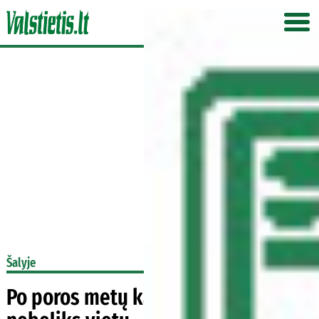
Šalyje
Po poros metų kai kuriose kapinėse