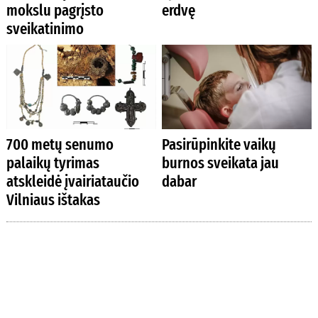
mokslu pagrįsto
erdvę
sveikatinimo
700 metų senumo
Pasirūpinkite vaikų
palaikų tyrimas
burnos sveikata jau
atskleidė įvairiataučio
dabar
Vilniaus ištakas