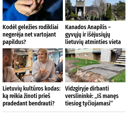
Kodėl geležies rodikliai
Kanados Anapilis –
negerėja net vartojant
gyvųjų ir išėjusiųjų
papildus?
lietuvių atminties vieta
Lietuvių kultūros kodas:
Vidzgiryje dirbanti
ką reikia žinoti prieš
verslininkė: „Iš manęs
pradedant bendrauti?
tiesiog tyčiojamasi“