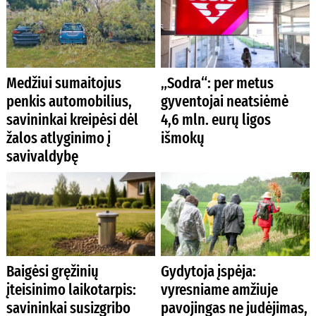
Medžiui sumaitojus
„Sodra“: per metus
penkis automobilius,
gyventojai neatsiėmė
savininkai kreipėsi dėl
4,6 mln. eurų ligos
žalos atlyginimo į
išmokų
savivaldybę
Baigėsi gręžinių
Gydytoja įspėja:
įteisinimo laikotarpis:
vyresniame amžiuje
savininkai susizgribo
pavojingas ne judėjimas,