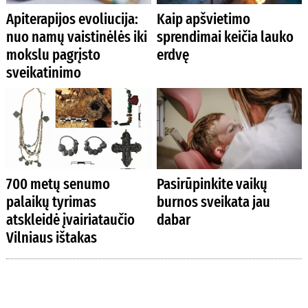
Apiterapijos evoliucija:
Kaip apšvietimo
nuo namų vaistinėlės iki
sprendimai keičia lauko
mokslu pagrįsto
erdvę
sveikatinimo
700 metų senumo
Pasirūpinkite vaikų
palaikų tyrimas
burnos sveikata jau
atskleidė įvairiataučio
dabar
Vilniaus ištakas