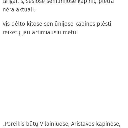
Grigaitis, šešiose seniūnijose kapinių plėtra
nėra aktuali.
Vis dėlto kitose seniūnijose kapines plėsti
reikėtų jau artimiausiu metu.
„Poreikis būtų Vilainiuose, Aristavos kapinėse,