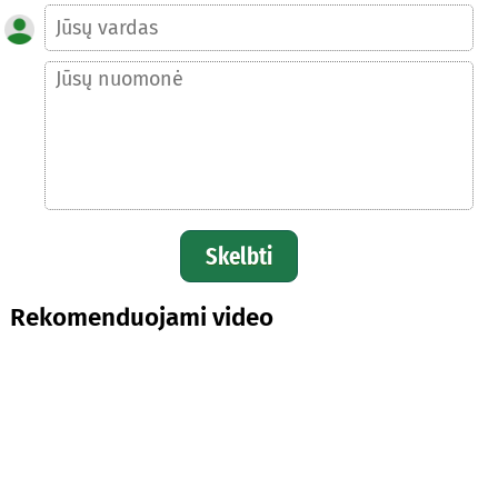
Skelbti
Rekomenduojami video