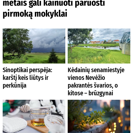
metais gali kainuoti paruošti
pirmoką mokyklai
Sinoptikai perspėja:
Kėdainių senamiestyje
karštį keis liūtys ir
vienos Nevėžio
perkūnija
pakrantės švarios, o
kitose – brūzgynai