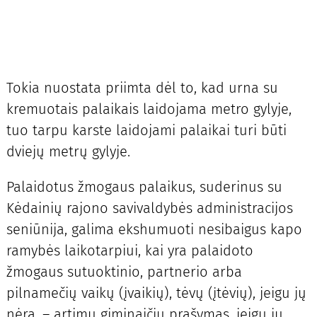
Tokia nuostata priimta dėl to, kad urna su
kremuotais palaikais laidojama metro gylyje,
tuo tarpu karste laidojami palaikai turi būti
dviejų metrų gylyje.
Palaidotus žmogaus palaikus, suderinus su
Kėdainių rajono savivaldybės administracijos
seniūnija, galima ekshumuoti nesibaigus kapo
ramybės laikotarpiui, kai yra palaidoto
žmogaus sutuoktinio, partnerio arba
pilnamečių vaikų (įvaikių), tėvų (įtėvių), jeigu jų
nėra, – artimų giminaičių prašymas, jeigu jų