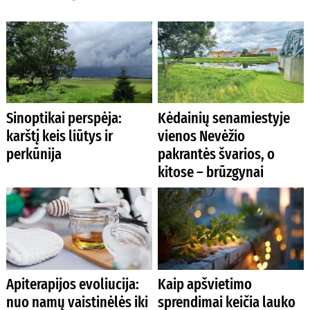
Sinoptikai perspėja:
Kėdainių senamiestyje
karštį keis liūtys ir
vienos Nevėžio
perkūnija
pakrantės švarios, o
kitose – brūzgynai
Apiterapijos evoliucija:
Kaip apšvietimo
nuo namų vaistinėlės iki
sprendimai keičia lauko