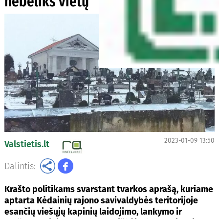
nebeliks vietų
2023-01-09 13:50
Valstietis.lt
Dalintis:
Krašto politikams svarstant tvarkos aprašą, kuriame
aptarta Kėdainių rajono savivaldybės teritorijoje
esančių viešųjų kapinių laidojimo, lankymo ir