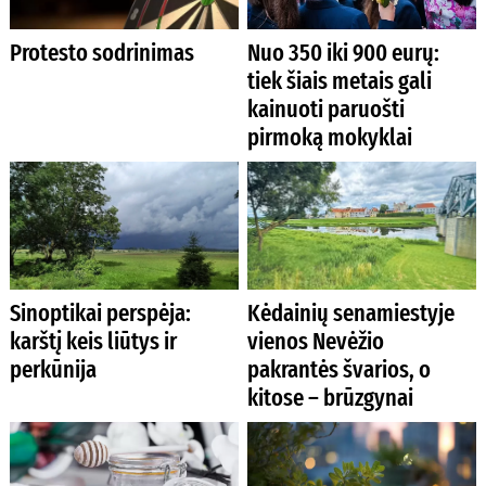
Protesto sodrinimas
Nuo 350 iki 900 eurų:
tiek šiais metais gali
kainuoti paruošti
pirmoką mokyklai
Sinoptikai perspėja:
Kėdainių senamiestyje
karštį keis liūtys ir
vienos Nevėžio
perkūnija
pakrantės švarios, o
kitose – brūzgynai