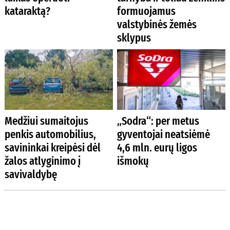
kataraktą?
formuojamus
valstybinės žemės
sklypus
Medžiui sumaitojus
„Sodra“: per metus
penkis automobilius,
gyventojai neatsiėmė
savininkai kreipėsi dėl
4,6 mln. eurų ligos
žalos atlyginimo į
išmokų
savivaldybę