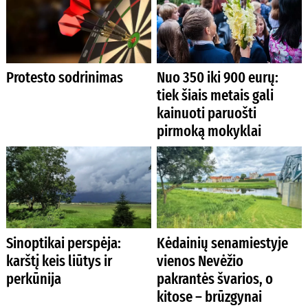
Protesto sodrinimas
Nuo 350 iki 900 eurų:
tiek šiais metais gali
kainuoti paruošti
pirmoką mokyklai
Sinoptikai perspėja:
Kėdainių senamiestyje
karštį keis liūtys ir
vienos Nevėžio
perkūnija
pakrantės švarios, o
kitose – brūzgynai