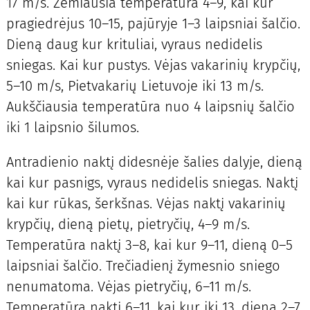
17 m/s. Žemiausia temperatūra 4–9, kai kur
pragiedrėjus 10–15, pajūryje 1–3 laipsniai šalčio.
Dieną daug kur krituliai, vyraus nedidelis
sniegas. Kai kur pustys. Vėjas vakarinių krypčių,
5–10 m/s, Pietvakarių Lietuvoje iki 13 m/s.
Aukščiausia temperatūra nuo 4 laipsnių šalčio
iki 1 laipsnio šilumos.
Antradienio naktį didesnėje šalies dalyje, dieną
kai kur pasnigs, vyraus nedidelis sniegas. Naktį
kai kur rūkas, šerkšnas. Vėjas naktį vakarinių
krypčių, dieną pietų, pietryčių, 4–9 m/s.
Temperatūra naktį 3–8, kai kur 9–11, dieną 0–5
laipsniai šalčio. Trečiadienį žymesnio sniego
nenumatoma. Vėjas pietryčių, 6–11 m/s.
Temperatūra naktį 6–11, kai kur iki 13, dieną 2–7