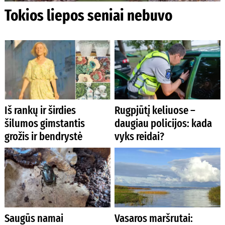
Tokios liepos seniai nebuvo
Iš rankų ir širdies
Rugpjūtį keliuose –
šilumos gimstantis
daugiau policijos: kada
grožis ir bendrystė
vyks reidai?
Saugūs namai
Vasaros maršrutai: