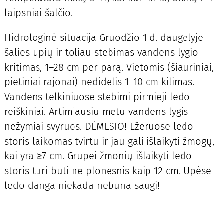
laipsniai šalčio.
Hidrologinė situacija Gruodžio 1 d. daugelyje
šalies upių ir toliau stebimas vandens lygio
kritimas, 1–28 cm per parą. Vietomis (šiauriniai,
pietiniai rajonai) nedidelis 1–10 cm kilimas.
Vandens telkiniuose stebimi pirmieji ledo
reiškiniai. Artimiausiu metu vandens lygis
nežymiai svyruos. DĖMESIO! Ežeruose ledo
storis laikomas tvirtu ir jau gali išlaikyti žmogų,
kai yra ≥7 cm. Grupei žmonių išlaikyti ledo
storis turi būti ne plonesnis kaip 12 cm. Upėse
ledo danga niekada nebūna saugi!