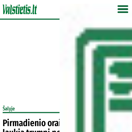
Šalyje
Pirmadienio orai kiek nustebins: