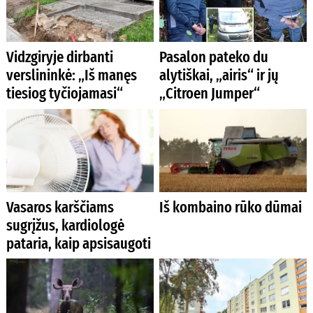
Vidzgiryje dirbanti
Pasalon pateko du
verslininkė: „Iš manęs
alytiškai, „airis“ ir jų
tiesiog tyčiojamasi“
„Citroen Jumper“
Vasaros karščiams
Iš kombaino rūko dūmai
sugrįžus, kardiologė
pataria, kaip apsisaugoti