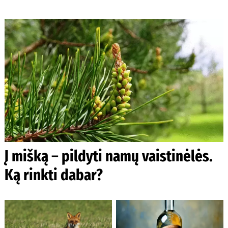
Į mišką – pildyti namų vaistinėlės.
Ką rinkti dabar?