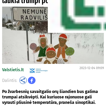
laukia trumpi pokyčiai
2023-12-04 09:09
Valstietis.lt
Dalintis:
Po žvarbesnių savaitgalio orų šiandien bus galima
trumpai atsikvėpti. Kai kuriuose rajonuose gali
vyrauti pliusinė temperatūra, praneša sinoptikai.