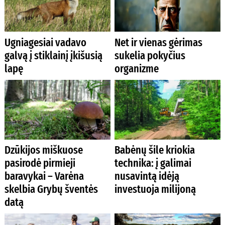
Ugniagesiai vadavo
Net ir vienas gėrimas
galvą į stiklainį įkišusią
sukelia pokyčius
lapę
organizme
Dzūkijos miškuose
Babėnų šile kriokia
pasirodė pirmieji
technika: į galimai
baravykai – Varėna
nusavintą idėją
skelbia Grybų šventės
investuoja milijoną
datą