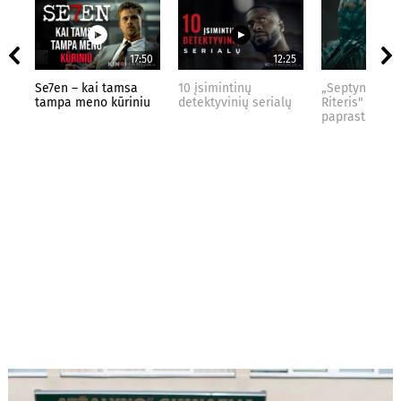
17:50
12:25
Se7en – kai tamsa
10 įsimintinų
„Septynių Kar
tampa meno kūriniu
detektyvinių serialų
Riteris" – kai
paprastumas 