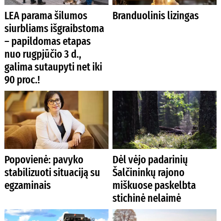
LEA parama šilumos
Branduolinis lizingas
siurbliams išgraibstoma
– papildomas etapas
nuo rugpjūčio 3 d.,
galima sutaupyti net iki
90 proc.!
Popovienė: pavyko
Dėl vėjo padarinių
stabilizuoti situaciją su
Šalčininkų rajono
egzaminais
miškuose paskelbta
stichinė nelaimė