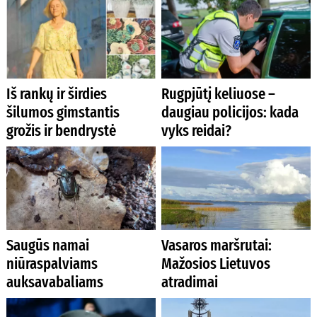
Iš rankų ir širdies
Rugpjūtį keliuose –
šilumos gimstantis
daugiau policijos: kada
grožis ir bendrystė
vyks reidai?
Saugūs namai
Vasaros maršrutai:
niūraspalviams
Mažosios Lietuvos
auksavabaliams
atradimai