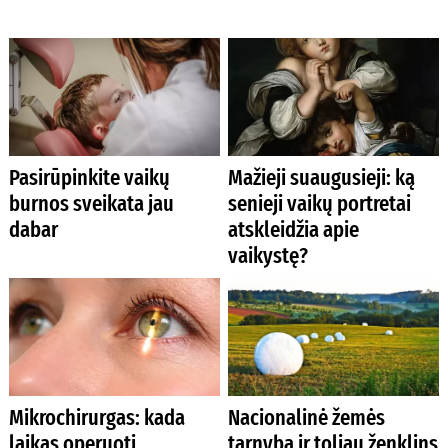
Pasirūpinkite vaikų
Mažieji suaugusieji: ką
burnos sveikata jau
senieji vaikų portretai
dabar
atskleidžia apie
vaikystę?
Mikrochirurgas: kada
Nacionalinė žemės
laikas operuoti
tarnyba ir toliau ženklins