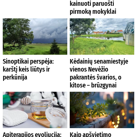
kainuoti paruošti
pirmoką mokyklai
Sinoptikai perspėja:
Kėdainių senamiestyje
karštį keis liūtys ir
vienos Nevėžio
perkūnija
pakrantės švarios, o
kitose – brūzgynai
Apiterapijos evoliucija:
Kaip apšvietimo