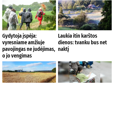
Gydytoja įspėja:
Laukia itin karštos
vyresniame amžiuje
dienos: tvanku bus net
pavojingas ne judėjimas,
naktį
o jo vengimas
Ūkininkai jau gali teikti
Menininkus Kėdainiuose
paraiškas pagal
suburs respublikinis
atnaujintas apyvartinių
pleneras