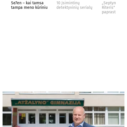
Se7en – kai tamsa
10 įsimintinų
„Septynių Kar
tampa meno kūriniu
detektyvinių serialų
Riteris" – kai
paprastumas 