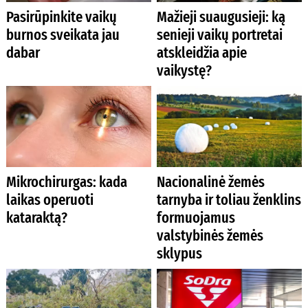
Pasirūpinkite vaikų
Mažieji suaugusieji: ką
burnos sveikata jau
senieji vaikų portretai
dabar
atskleidžia apie
vaikystę?
Mikrochirurgas: kada
Nacionalinė žemės
laikas operuoti
tarnyba ir toliau ženklins
kataraktą?
formuojamus
valstybinės žemės
sklypus