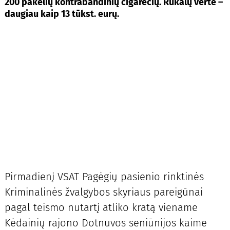
200 pakelių kontrabandinių cigarečių. Rūkalų vertė –
daugiau kaip 13 tūkst. eurų.
Pirmadienį VSAT Pagėgių pasienio rinktinės
Kriminalinės žvalgybos skyriaus pareigūnai
pagal teismo nutartį atliko kratą viename
Kėdainių rajono Dotnuvos seniūnijos kaime