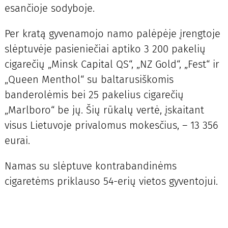
esančioje sodyboje.
Per kratą gyvenamojo namo palėpėje įrengtoje
slėptuvėje pasieniečiai aptiko 3 200 pakelių
cigarečių „Minsk Capital QS“, „NZ Gold“, „Fest“ ir
„Queen Menthol“ su baltarusiškomis
banderolėmis bei 25 pakelius cigarečių
„Marlboro“ be jų. Šių rūkalų vertė, įskaitant
visus Lietuvoje privalomus mokesčius, – 13 356
eurai.
Namas su slėptuve kontrabandinėms
cigaretėms priklauso 54-erių vietos gyventojui.