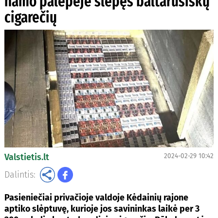
namo palėpėje slėpęs baltarusiškų
cigarečių
Valstietis.lt
2024-02-29 10:42
Dalintis:
Pasieniečiai privačioje valdoje Kėdainių rajone
aptiko slėptuvę, kurioje jos savininkas laikė per 3