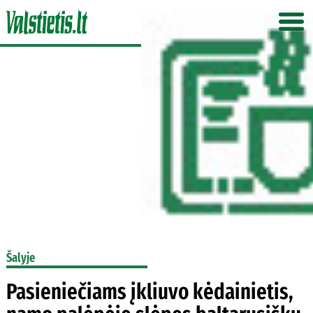
Šalyje
Pasieniečiams įkliuvo kėdainietis,