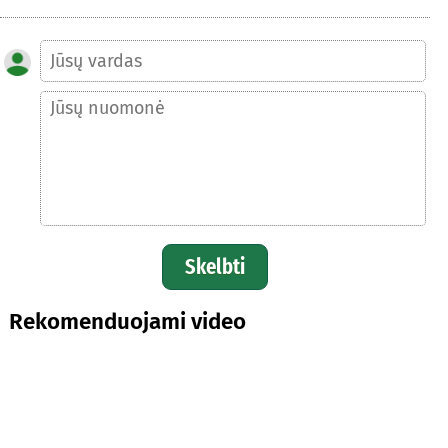
Skelbti
Rekomenduojami video