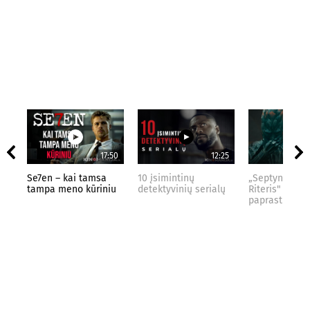
17:50
12:25
Se7en – kai tamsa
10 įsimintinų
„Septynių Kar
tampa meno kūriniu
detektyvinių serialų
Riteris" – kai
paprastumas 