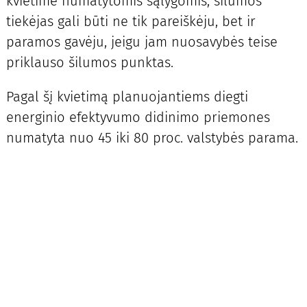
kvietime numatytomis sąlygomis, šilumos
tiekėjas gali būti ne tik pareiškėju, bet ir
paramos gavėju, jeigu jam nuosavybės teise
priklauso šilumos punktas.
Pagal šį kvietimą planuojantiems diegti
energinio efektyvumo didinimo priemones
numatyta nuo 45 iki 80 proc. valstybės parama.