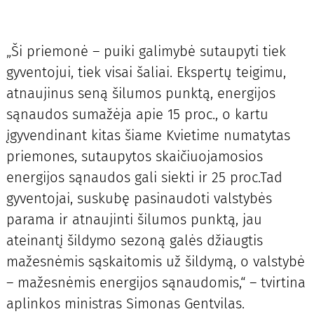
„Ši priemonė – puiki galimybė sutaupyti tiek
gyventojui, tiek visai šaliai. Ekspertų teigimu,
atnaujinus seną šilumos punktą, energijos
sąnaudos sumažėja apie 15 proc., o kartu
įgyvendinant kitas šiame Kvietime numatytas
priemones, sutaupytos skaičiuojamosios
energijos sąnaudos gali siekti ir 25 proc.Tad
gyventojai, suskubę pasinaudoti valstybės
parama ir atnaujinti šilumos punktą, jau
ateinantį šildymo sezoną galės džiaugtis
mažesnėmis sąskaitomis už šildymą, o valstybė
– mažesnėmis energijos sąnaudomis,“ – tvirtina
aplinkos ministras Simonas Gentvilas.