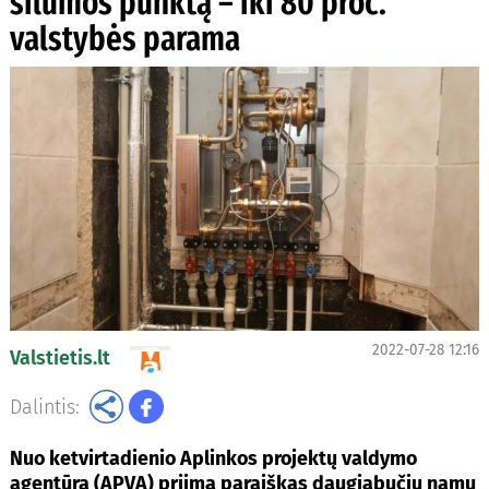
šilumos punktą – iki 80 proc.
valstybės parama
2022-07-28 12:16
Valstietis.lt
Dalintis:
Nuo ketvirtadienio Aplinkos projektų valdymo
agentūra (APVA) priima paraiškas daugiabučių namų