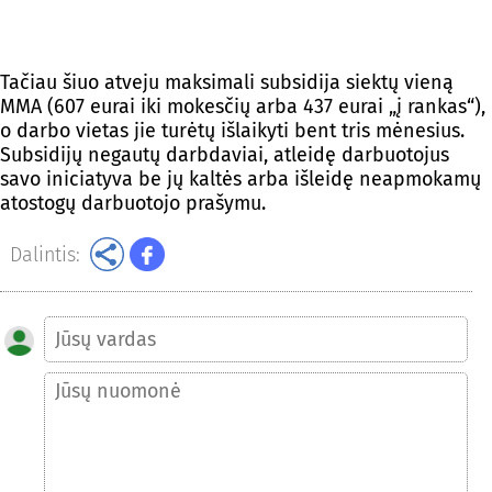
Tačiau šiuo atveju maksimali subsidija siektų vieną
MMA (607 eurai iki mokesčių arba 437 eurai „į rankas“),
o darbo vietas jie turėtų išlaikyti bent tris mėnesius.
Subsidijų negautų darbdaviai, atleidę darbuotojus
savo iniciatyva be jų kaltės arba išleidę neapmokamų
atostogų darbuotojo prašymu.
Dalintis: