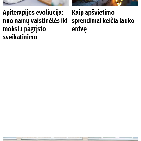
Apiterapijos evoliucija:
Kaip apšvietimo
nuo namų vaistinėlės iki
sprendimai keičia lauko
mokslu pagrįsto
erdvę
sveikatinimo