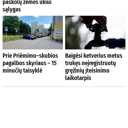
paskolų žemės ūkiui
sąlygas
Prie Priėmimo–skubios
Baigėsi ketverius metus
pagalbos skyriaus – 15
trukęs neįregistruotų
minučių taisyklė
gręžinių įteisinimo
laikotarpis