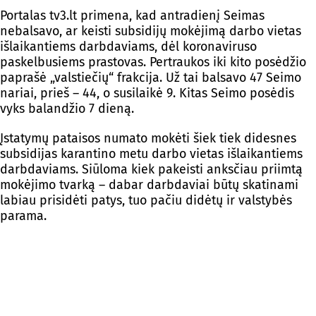
Portalas tv3.lt primena, kad antradienį Seimas
nebalsavo, ar keisti subsidijų mokėjimą darbo vietas
išlaikantiems darbdaviams, dėl koronaviruso
paskelbusiems prastovas. Pertraukos iki kito posėdžio
paprašė „valstiečių“ frakcija. Už tai balsavo 47 Seimo
nariai, prieš – 44, o susilaikė 9. Kitas Seimo posėdis
vyks balandžio 7 dieną.
Įstatymų pataisos numato mokėti šiek tiek didesnes
subsidijas karantino metu darbo vietas išlaikantiems
darbdaviams. Siūloma kiek pakeisti anksčiau priimtą
mokėjimo tvarką – dabar darbdaviai būtų skatinami
labiau prisidėti patys, tuo pačiu didėtų ir valstybės
parama.