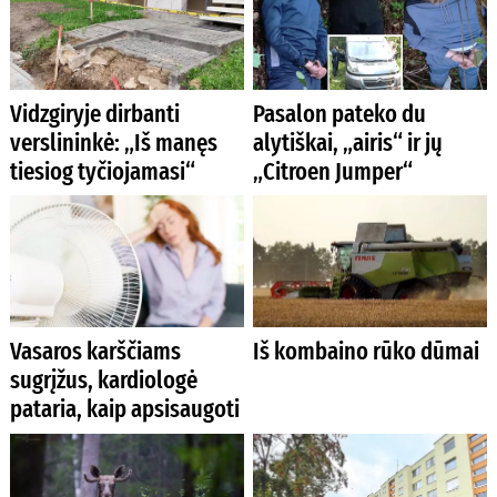
Vidzgiryje dirbanti
Pasalon pateko du
verslininkė: „Iš manęs
alytiškai, „airis“ ir jų
tiesiog tyčiojamasi“
„Citroen Jumper“
Vasaros karščiams
Iš kombaino rūko dūmai
sugrįžus, kardiologė
pataria, kaip apsisaugoti