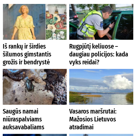
Iš rankų ir širdies
Rugpjūtį keliuose –
šilumos gimstantis
daugiau policijos: kada
grožis ir bendrystė
vyks reidai?
Saugūs namai
Vasaros maršrutai:
niūraspalviams
Mažosios Lietuvos
auksavabaliams
atradimai