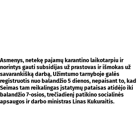
Asmenys, netekę pajamų karantino laikotarpiu ir
norintys gauti subsidijas už prastovas ir išmokas už
savarankišką darbą, Užimtumo tarnyboje galės
registruotis nuo balandžio 5 dienos, nepaisant to, kad
Seimas tam reikalingas įstatymų pataisas atidėjo iki
balandžio 7-osios, trečiadienį patikino socialinės
apsaugos ir darbo ministras Linas Kukuraitis.