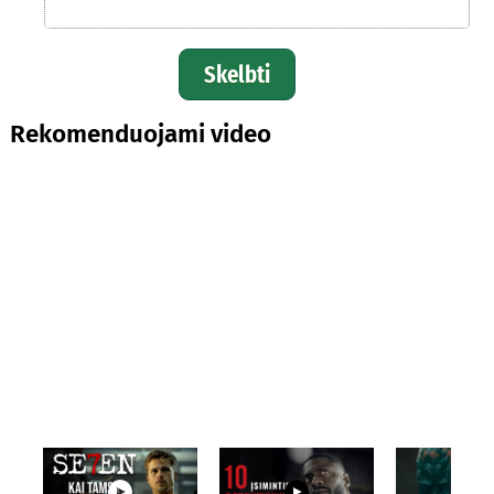
Skelbti
Rekomenduojami video