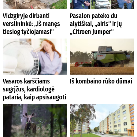
Vidzgiryje dirbanti
Pasalon pateko du
verslininkė: „Iš manęs
alytiškai, „airis“ ir jų
tiesiog tyčiojamasi“
„Citroen Jumper“
Vasaros karščiams
Iš kombaino rūko dūmai
sugrįžus, kardiologė
pataria, kaip apsisaugoti