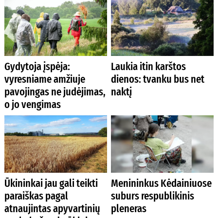
Gydytoja įspėja:
Laukia itin karštos
vyresniame amžiuje
dienos: tvanku bus net
pavojingas ne judėjimas,
naktį
o jo vengimas
Ūkininkai jau gali teikti
Menininkus Kėdainiuose
paraiškas pagal
suburs respublikinis
atnaujintas apyvartinių
pleneras