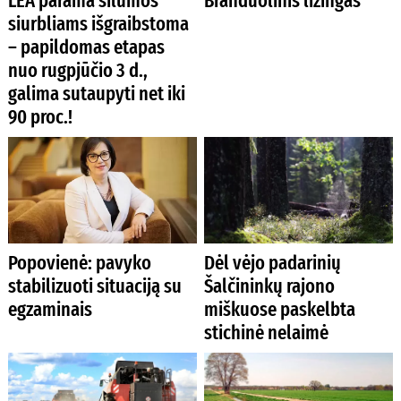
LEA parama šilumos
Branduolinis lizingas
siurbliams išgraibstoma
– papildomas etapas
nuo rugpjūčio 3 d.,
galima sutaupyti net iki
90 proc.!
Popovienė: pavyko
Dėl vėjo padarinių
stabilizuoti situaciją su
Šalčininkų rajono
egzaminais
miškuose paskelbta
stichinė nelaimė