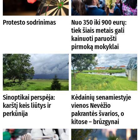
Protesto sodrinimas
Nuo 350 iki 900 eurų:
tiek šiais metais gali
kainuoti paruošti
pirmoką mokyklai
Sinoptikai perspėja:
Kėdainių senamiestyje
karštį keis liūtys ir
vienos Nevėžio
perkūnija
pakrantės švarios, o
kitose – brūzgynai