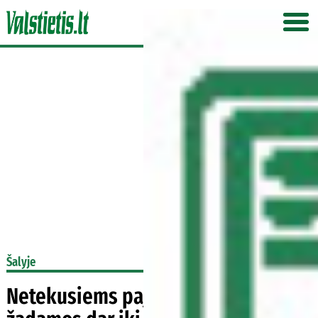
Šalyje
Netekusiems pajamų išmokos