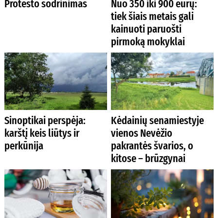
Protesto sodrinimas
Nuo 350 iki 900 eurų:
tiek šiais metais gali
kainuoti paruošti
pirmoką mokyklai
Sinoptikai perspėja:
Kėdainių senamiestyje
karštį keis liūtys ir
vienos Nevėžio
perkūnija
pakrantės švarios, o
kitose – brūzgynai