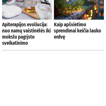
Apiterapijos evoliucija:
Kaip apšvietimo
nuo namų vaistinėlės iki
sprendimai keičia lauko
mokslu pagrįsto
erdvę
sveikatinimo