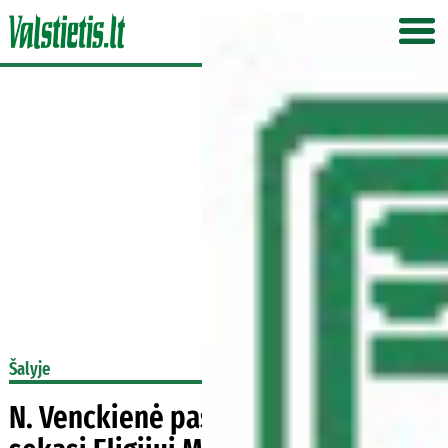
Šalyje
N. Venckienė pasipiktino: kaip