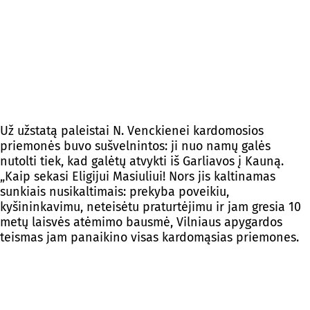
Už užstatą paleistai N. Venckienei kardomosios
priemonės buvo sušvelnintos: ji nuo namų galės
nutolti tiek, kad galėtų atvykti iš Garliavos į Kauną.
„Kaip sekasi Eligijui Masiuliui! Nors jis kaltinamas
sunkiais nusikaltimais: prekyba poveikiu,
kyšininkavimu, neteisėtu praturtėjimu ir jam gresia 10
metų laisvės atėmimo bausmė, Vilniaus apygardos
teismas jam panaikino visas kardomąsias priemones.