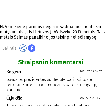
N. Venckienė įtarimus neigia ir vadina juos politiškai
motyvuotais. Ji iš Lietuvos į JAV išvyko 2013 metais. Tais
metais Seimas panaikino jos teisinę neliečiamybę.
Dalintis:
Straipsnio komentarai
Ko gero
2021-07-15 14:07
buvusios prezidentės su dėdule parinkti tokie
teisėjai, kurie ir nuosprendžius parenka pagal jų
komandą....
ČĘiukčia
2021-07-15 14:07
Tuose teismuose dirba grybovskos statytiniai