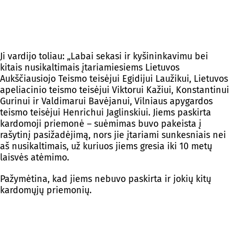
Ji vardijo toliau: „Labai sekasi ir kyšininkavimu bei
kitais nusikaltimais įtariamiesiems Lietuvos
Aukščiausiojo Teismo teisėjui Egidijui Laužikui, Lietuvos
apeliacinio teismo teisėjui Viktorui Kažiui, Konstantinui
Gurinui ir Valdimarui Bavėjanui, Vilniaus apygardos
teismo teisėjui Henrichui Jaglinskiui. Jiems paskirta
kardomoji priemonė – suėmimas buvo pakeista į
rašytinį pasižadėjimą, nors jie įtariami sunkesniais nei
aš nusikaltimais, už kuriuos jiems gresia iki 10 metų
laisvės atėmimo.
Pažymėtina, kad jiems nebuvo paskirta ir jokių kitų
kardomųjų priemonių.