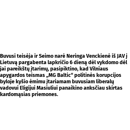
Buvusi teisėja ir Seimo narė Neringa Venckienė iš JAV į
Lietuvą pargabenta lapkričio 6 dieną dėl vykdomo dėl
jai pareikštų įtarimų, pasipiktino, kad Vilniaus
apygardos teismas „MG Baltic“ politinės korupcijos
byloje kyšio ėmimu įtariamam buvusiam liberalų
vadovui Eligijui Masiuliui panaikino anksčiau skirtas
kardomąsias priemones.