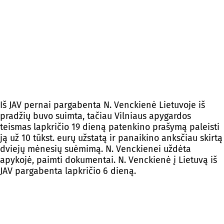
Iš JAV pernai pargabenta N. Venckienė Lietuvoje iš
pradžių buvo suimta, tačiau Vilniaus apygardos
teismas lapkričio 19 dieną patenkino prašymą paleisti
ją už 10 tūkst. eurų užstatą ir panaikino anksčiau skirtą
dviejų mėnesių suėmimą. N. Venckienei uždėta
apykojė, paimti dokumentai. N. Venckienė į Lietuvą iš
JAV pargabenta lapkričio 6 dieną.