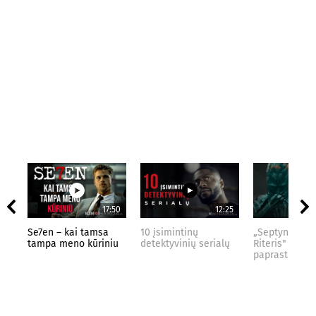
17:50
12:25
Se7en – kai tamsa
10 įsimintinų
„Septynių Kar
tampa meno kūriniu
detektyvinių serialų
Riteris" – kai
paprastumas 