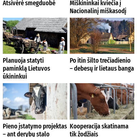
Atsivėrė smegduobė
Miškininkai kviečia į
Nacionalinį miškasodį
Planuoja statyti
Po itin šilto trečiadienio
paminklą Lietuvos
– debesų ir lietaus banga
ūkininkui
Pieno įstatymo projektas
Kooperacija skatinama
– ant derybų stalo
tik žodžiais