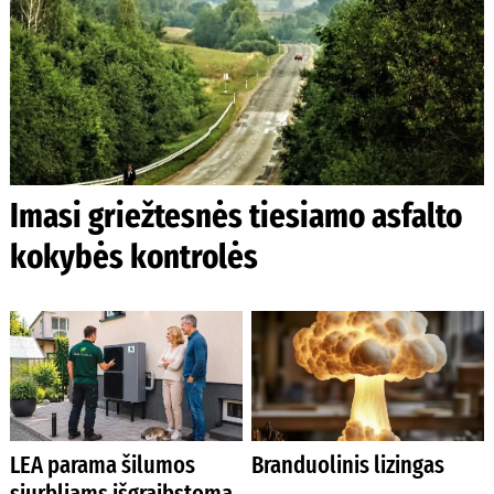
Imasi griežtesnės tiesiamo asfalto
kokybės kontrolės
LEA parama šilumos
Branduolinis lizingas
siurbliams išgraibstoma