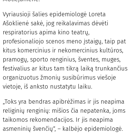
Vyriausioji šalies epidemiologė Loreta
Ašoklienė sakė, jog reikalavimas dėvėti
respiratorius apima kino teatrų,
profesionaliojo scenos meno įstaigų, taip pat
kitus komercinius ir nekomercinius kultūros,
pramogų, sporto renginius, šventes, muges,
festivalius ar kitus tam tikrą laiką trunkančius
organizuotus žmonių susibūrimus viešoje
vietoje, iš anksto nustatytu laiku.
„Toks yra bendras apibrėžimas ir jis neapima
religinių renginių: mišios čia nepatenka, joms
taikomos rekomendacijos. Ir jis neapima
asmeninių švenčių“, – kalbėjo epidemiologė.