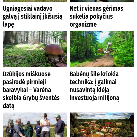
Ugniagesiai vadavo
Net ir vienas gėrimas
galvą į stiklainį įkišusią
sukelia pokyčius
lapę
organizme
Dzūkijos miškuose
Babėnų šile kriokia
pasirodė pirmieji
technika: į galimai
baravykai – Varėna
nusavintą idėją
skelbia Grybų šventės
investuoja milijoną
datą