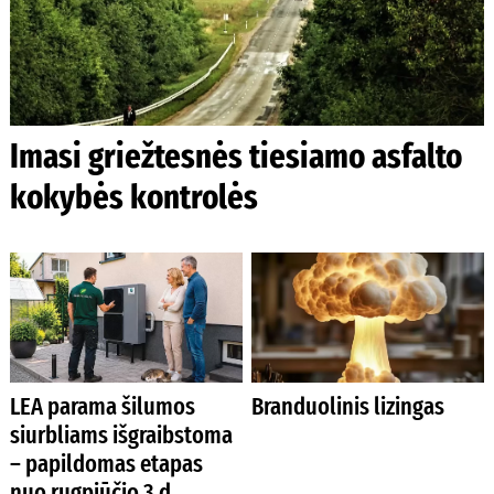
Imasi griežtesnės tiesiamo asfalto
kokybės kontrolės
LEA parama šilumos
Branduolinis lizingas
siurbliams išgraibstoma
– papildomas etapas
nuo rugpjūčio 3 d.,