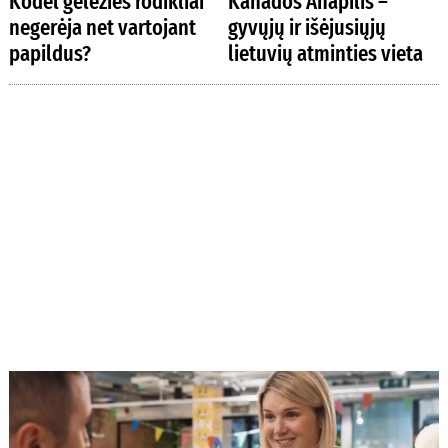
Kodėl geležies rodikliai
Kanados Anapilis –
negerėja net vartojant
gyvųjų ir išėjusiųjų
papildus?
lietuvių atminties vieta