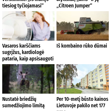
tiesiog tyčiojamasi“
„Citroen Jumper“
Vasaros karščiams
Iš kombaino rūko dūmai
sugrįžus, kardiologė
pataria, kaip apsisaugoti
Nustatė briedžių
Per 10-metį būsto kainos
sumedžiojimo limitą
Lietuvoje pakilo net 177