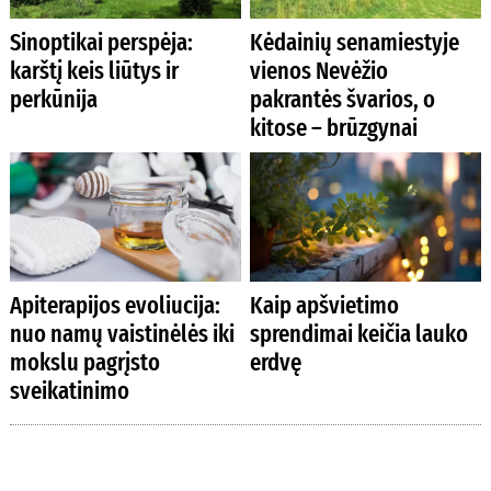
Sinoptikai perspėja:
Kėdainių senamiestyje
karštį keis liūtys ir
vienos Nevėžio
perkūnija
pakrantės švarios, o
kitose – brūzgynai
Apiterapijos evoliucija:
Kaip apšvietimo
nuo namų vaistinėlės iki
sprendimai keičia lauko
mokslu pagrįsto
erdvę
sveikatinimo