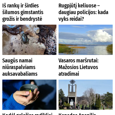
Iš rankų ir širdies
Rugpjūtį keliuose –
šilumos gimstantis
daugiau policijos: kada
grožis ir bendrystė
vyks reidai?
Saugūs namai
Vasaros maršrutai:
niūraspalviams
Mažosios Lietuvos
auksavabaliams
atradimai