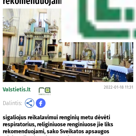
rekomenduojami
2022-01-18 11:31
Valstietis.lt
Dalintis:
sigaliojus reikalavimui renginių metu dėvėti
respiratorius, religiniuose renginiuose jie liks
rekomenduojami, sako Sveikatos apsaugos