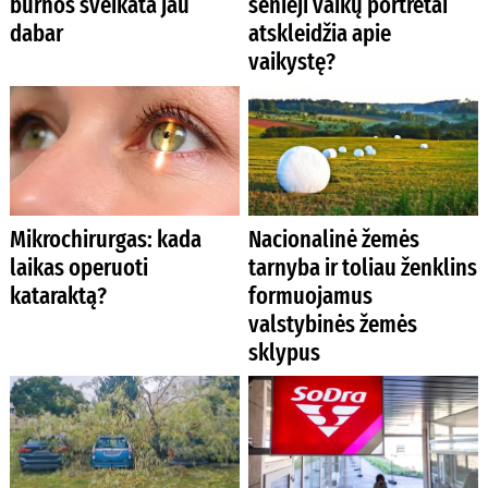
burnos sveikata jau
senieji vaikų portretai
dabar
atskleidžia apie
vaikystę?
Mikrochirurgas: kada
Nacionalinė žemės
laikas operuoti
tarnyba ir toliau ženklins
kataraktą?
formuojamus
valstybinės žemės
sklypus