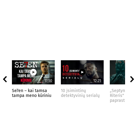
17:50
12:25
Se7en – kai tamsa
10 įsimintinų
„Septynių Kar
tampa meno kūriniu
detektyvinių serialų
Riteris" – kai
paprastumas 