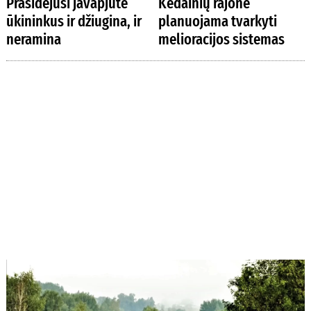
Prasidėjusi javapjūtė
Kėdainių rajone
ūkininkus ir džiugina, ir
planuojama tvarkyti
neramina
melioracijos sistemas