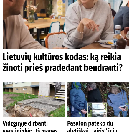
Lietuvių kultūros kodas: ką reikia
žinoti prieš pradedant bendrauti?
Vidzgiryje dirbanti
Pasalon pateko du
verslininkė: „Iš manęs
alytiškai, „airis“ ir jų