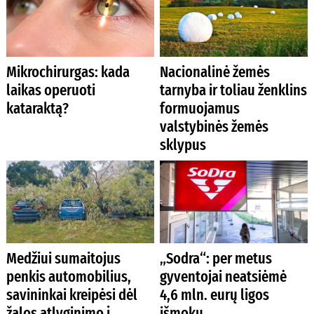
Mikrochirurgas: kada
Nacionalinė žemės
laikas operuoti
tarnyba ir toliau ženklins
kataraktą?
formuojamus
valstybinės žemės
sklypus
Medžiui sumaitojus
„Sodra“: per metus
penkis automobilius,
gyventojai neatsiėmė
savininkai kreipėsi dėl
4,6 mln. eurų ligos
žalos atlyginimo į
išmokų