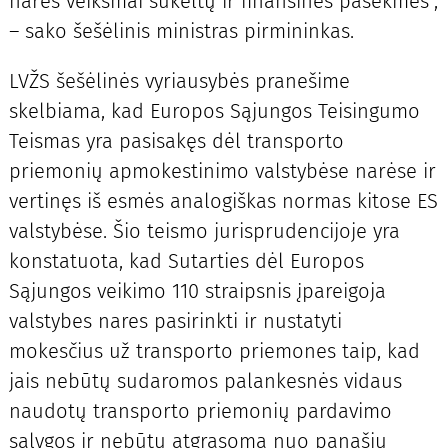
narės veiksmai sukeltų ir finansines pasekmes“,
– sako šešėlinis ministras pirmininkas.
LVŽS šešėlinės vyriausybės pranešime
skelbiama, kad Europos Sąjungos Teisingumo
Teismas yra pasisakęs dėl transporto
priemonių apmokestinimo valstybėse narėse ir
vertinęs iš esmės analogiškas normas kitose ES
valstybėse. Šio teismo jurisprudencijoje yra
konstatuota, kad Sutarties dėl Europos
Sąjungos veikimo 110 straipsnis įpareigoja
valstybes nares pasirinkti ir nustatyti
mokesčius už transporto priemones taip, kad
jais nebūtų sudaromos palankesnės vidaus
naudotų transporto priemonių pardavimo
sąlygos ir nebūtų atgrasoma nuo panašių