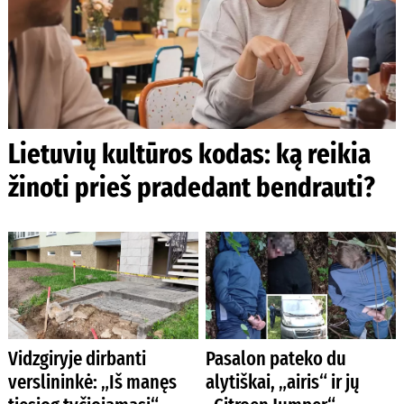
Lietuvių kultūros kodas: ką reikia
žinoti prieš pradedant bendrauti?
Vidzgiryje dirbanti
Pasalon pateko du
verslininkė: „Iš manęs
alytiškai, „airis“ ir jų