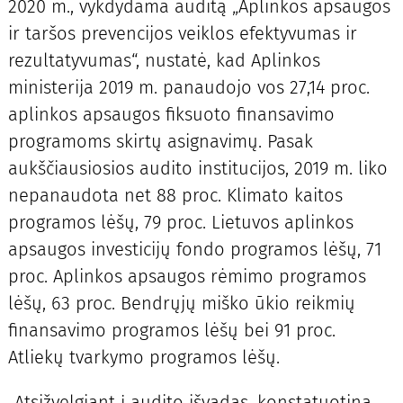
2020 m., vykdydama auditą „Aplinkos apsaugos
ir taršos prevencijos veiklos efektyvumas ir
rezultatyvumas“, nustatė, kad Aplinkos
ministerija 2019 m. panaudojo vos 27,14 proc.
aplinkos apsaugos fiksuoto finansavimo
programoms skirtų asignavimų. Pasak
aukščiausiosios audito institucijos, 2019 m. liko
nepanaudota net 88 proc. Klimato kaitos
programos lėšų, 79 proc. Lietuvos aplinkos
apsaugos investicijų fondo programos lėšų, 71
proc. Aplinkos apsaugos rėmimo programos
lėšų, 63 proc. Bendrųjų miško ūkio reikmių
finansavimo programos lėšų bei 91 proc.
Atliekų tvarkymo programos lėšų.
„Atsižvelgiant į audito išvadas, konstatuotina,