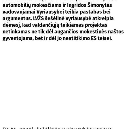
automobilių mokesčiams ir Ingridos Šimonytės
vadovaujamai Vyriausybei teikia pastabas bei
argumentus. LVŽS šešėlinė vyriausybė atkreipia
dėmesį, kad valdančiųjų teikiamas projektas
netinkamas ne tik dėl augančios mokestinės naštos
gyventojams, bet ir dėl jo neatitikimo ES teisei.