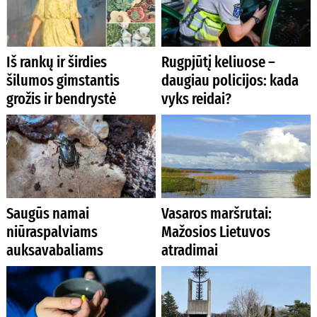
Iš rankų ir širdies
Rugpjūtį keliuose –
šilumos gimstantis
daugiau policijos: kada
grožis ir bendrystė
vyks reidai?
Saugūs namai
Vasaros maršrutai:
niūraspalviams
Mažosios Lietuvos
auksavabaliams
atradimai