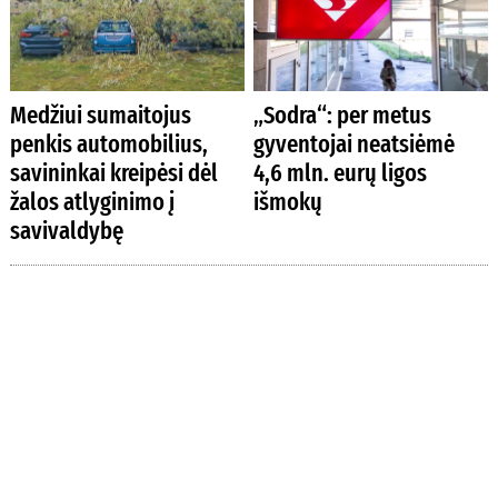
Medžiui sumaitojus
„Sodra“: per metus
penkis automobilius,
gyventojai neatsiėmė
savininkai kreipėsi dėl
4,6 mln. eurų ligos
žalos atlyginimo į
išmokų
savivaldybę