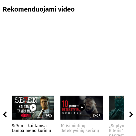
Rekomenduojami video
17:50
12:25
Se7en – kai tamsa
10 įsimintinų
„Septynių Kar
tampa meno kūriniu
detektyvinių serialų
Riteris" – kai
paprastumas 