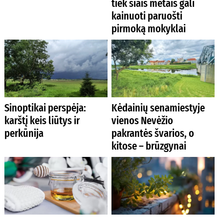
tiek šiais metais gali
kainuoti paruošti
pirmoką mokyklai
Sinoptikai perspėja:
Kėdainių senamiestyje
karštį keis liūtys ir
vienos Nevėžio
perkūnija
pakrantės švarios, o
kitose – brūzgynai