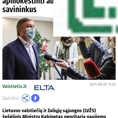
apmokestinti automobilių
savininkus
2021-08-30 11:35
Valstietis.lt
Dalintis:
Lietuvos valstiečių ir žaliųjų sąjungos (LVŽS)
šešėlinis Ministrų Kabinetas nepritaria naujiems