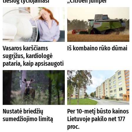
tiesiog tyčiojamasi“
„Citroen Jumper“
Vasaros karščiams
Iš kombaino rūko dūmai
sugrįžus, kardiologė
pataria, kaip apsisaugoti
Nustatė briedžių
Per 10-metį būsto kainos
sumedžiojimo limitą
Lietuvoje pakilo net 177
proc.