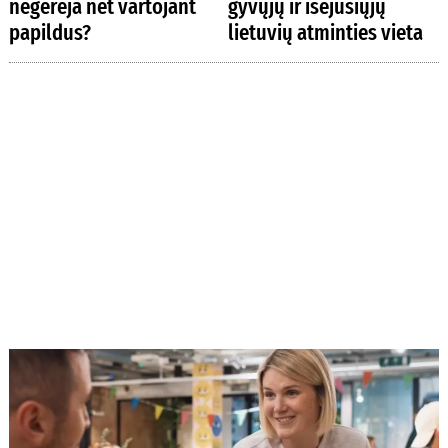
negerėja net vartojant
gyvųjų ir išėjusiųjų
papildus?
lietuvių atminties vieta