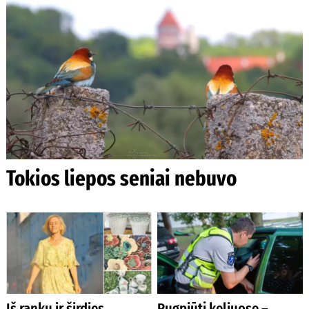
Tokios liepos seniai nebuvo
Iš rankų ir širdies
Rugpjūtį keliuose –