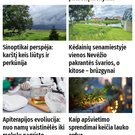
Sinoptikai perspėja:
Kėdainių senamiestyje
karštį keis liūtys ir
vienos Nevėžio
perkūnija
pakrantės švarios, o
kitose – brūzgynai
Apiterapijos evoliucija:
Kaip apšvietimo
nuo namų vaistinėlės iki
sprendimai keičia lauko