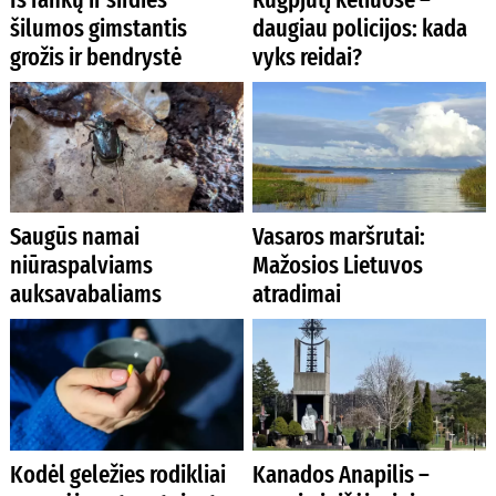
šilumos gimstantis
daugiau policijos: kada
grožis ir bendrystė
vyks reidai?
Saugūs namai
Vasaros maršrutai:
niūraspalviams
Mažosios Lietuvos
auksavabaliams
atradimai
Kodėl geležies rodikliai
Kanados Anapilis –