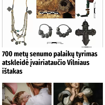
700 metų senumo palaikų tyrimas
atskleidė įvairiataučio Vilniaus
ištakas