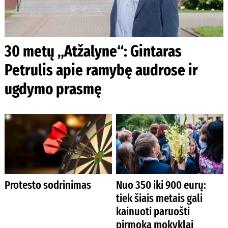
30 metų „Atžalyne“: Gintaras
Petrulis apie ramybę audrose ir
ugdymo prasmę
Protesto sodrinimas
Nuo 350 iki 900 eurų:
tiek šiais metais gali
kainuoti paruošti
pirmoką mokyklai