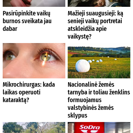
Pasirūpinkite vaikų
Mažieji suaugusieji: ką
burnos sveikata jau
senieji vaikų portretai
dabar
atskleidžia apie
vaikystę?
Mikrochirurgas: kada
Nacionalinė žemės
laikas operuoti
tarnyba ir toliau ženklins
kataraktą?
formuojamus
valstybinės žemės
sklypus