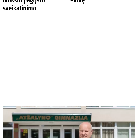
mokslu pagrįsto
erdvę
sveikatinimo