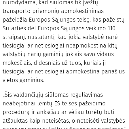
nurodydama, kad siūlomas tik įvežtų
transporto priemonių apmokestinimas
pažeidžia Europos Sąjungos teisę, kas pažeistų
Sutarties dėl Europos Sąjungos veikimo 110
straipsnį, nustatantį, kad jokia valstybė narė
tiesiogiai ar netiesiogiai neapmokestina kitų
valstybių narių gaminių jokiais savo vidaus
mokesčiais, didesniais už tuos, kuriais ji
tiesiogiai ar netiesiogiai apmokestina panašius
vietos gaminius.
„Šis valdančiųjų siūlomas reguliavimas
neabejotinai lemtų ES teisės pažeidimo
procedūrą ir anksčiau ar vėliau turėtų būti
atšauktas kaip neteisėtas, o neteisėti valstybės