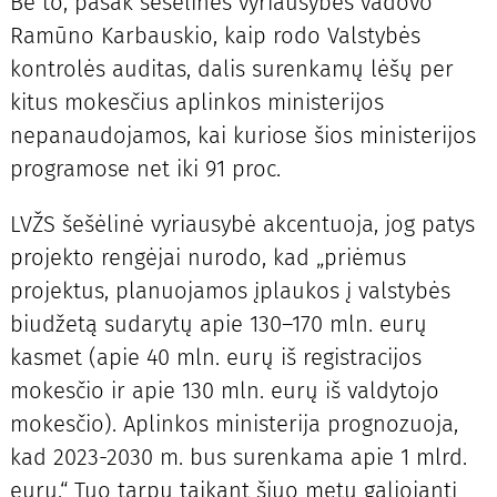
Be to, pasak šešėlinės vyriausybės vadovo
Ramūno Karbauskio, kaip rodo Valstybės
kontrolės auditas, dalis surenkamų lėšų per
kitus mokesčius aplinkos ministerijos
nepanaudojamos, kai kuriose šios ministerijos
programose net iki 91 proc.
LVŽS šešėlinė vyriausybė akcentuoja, jog patys
projekto rengėjai nurodo, kad „priėmus
projektus, planuojamos įplaukos į valstybės
biudžetą sudarytų apie 130–170 mln. eurų
kasmet (apie 40 mln. eurų iš registracijos
mokesčio ir apie 130 mln. eurų iš valdytojo
mokesčio). Aplinkos ministerija prognozuoja,
kad 2023-2030 m. bus surenkama apie 1 mlrd.
eurų.“ Tuo tarpu taikant šiuo metu galiojantį