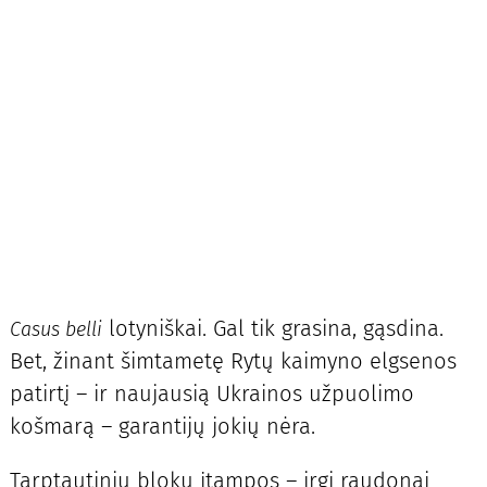
lotyniškai. Gal tik grasina, gąsdina.
Casus belli
Bet, žinant šimtametę Rytų kaimyno elgsenos
patirtį – ir naujausią Ukrainos užpuolimo
košmarą – garantijų jokių nėra.
Tarptautinių blokų įtampos – irgi raudonai