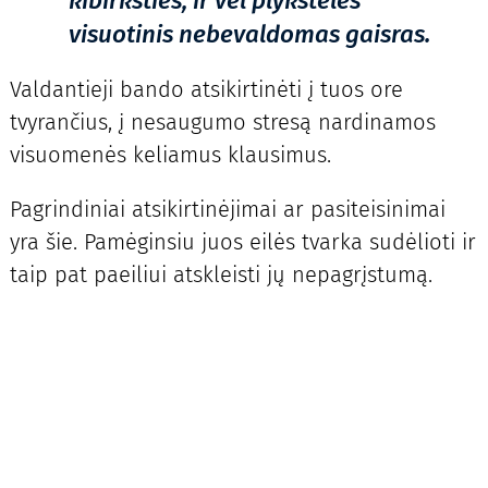
kibirkšties, ir vėl plykstelės
visuotinis nebevaldomas gaisras.
Valdantieji bando atsikirtinėti į tuos ore
tvyrančius, į nesaugumo stresą nardinamos
visuomenės keliamus klausimus.
Pagrindiniai atsikirtinėjimai ar pasiteisinimai
yra šie. Pamėginsiu juos eilės tvarka sudėlioti ir
taip pat paeiliui atskleisti jų nepagrįstumą.