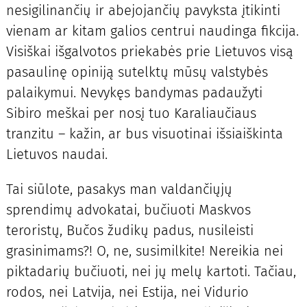
nesigilinančių ir abejojančių pavyksta įtikinti
vienam ar kitam galios centrui naudinga fikcija.
Visiškai išgalvotos priekabės prie Lietuvos visą
pasaulinę opiniją sutelktų mūsų valstybės
palaikymui. Nevykęs bandymas padaužyti
Sibiro meškai per nosį tuo Karaliaučiaus
tranzitu – kažin, ar bus visuotinai išsiaiškinta
Lietuvos naudai.
Tai siūlote, pasakys man valdančiųjų
sprendimų advokatai, bučiuoti Maskvos
teroristų, Bučos žudikų padus, nusileisti
grasinimams?! O, ne, susimilkite! Nereikia nei
piktadarių bučiuoti, nei jų melų kartoti. Tačiau,
rodos, nei Latvija, nei Estija, nei Vidurio