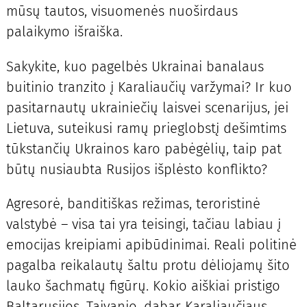
mūsų tautos, visuomenės nuoširdaus
palaikymo išraiška.
Sakykite, kuo pagelbės Ukrainai banalaus
buitinio tranzito į Karaliaučių varžymai? Ir kuo
pasitarnautų ukrainiečių laisvei scenarijus, jei
Lietuva, suteikusi ramų prieglobstį dešimtims
tūkstančių Ukrainos karo pabėgėlių, taip pat
būtų nusiaubta Rusijos išplėsto konflikto?
Agresorė, banditiškas režimas, teroristinė
valstybė – visa tai yra teisingi, tačiau labiau į
emocijas kreipiami apibūdinimai. Reali politinė
pagalba reikalautų šaltu protu dėliojamų šito
lauko šachmatų figūrų. Kokio aiškiai pristigo
Baltarusijos, Taivanio, dabar Karaliaučiaus