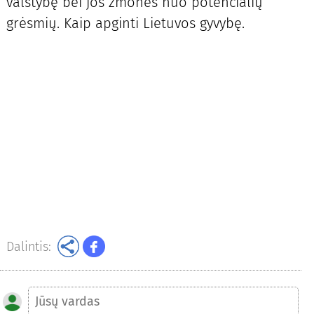
valstybę bei jos žmones nuo potencialių
grėsmių. Kaip apginti Lietuvos gyvybę.
Dalintis: