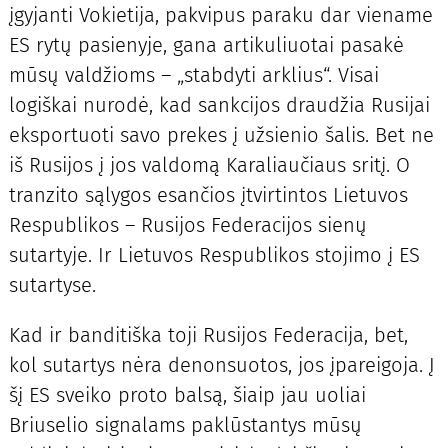
įgyjanti Vokietija, pakvipus paraku dar viename
ES rytų pasienyje, gana artikuliuotai pasakė
mūsų valdžioms – „stabdyti arklius“. Visai
logiškai nurodė, kad sankcijos draudžia Rusijai
eksportuoti savo prekes į užsienio šalis. Bet ne
iš Rusijos į jos valdomą Karaliaučiaus sritį. O
tranzito sąlygos esančios įtvirtintos Lietuvos
Respublikos – Rusijos Federacijos sienų
sutartyje. Ir Lietuvos Respublikos stojimo į ES
sutartyse.
Kad ir banditiška toji Rusijos Federacija, bet,
kol sutartys nėra denonsuotos, jos įpareigoja. Į
šį ES sveiko proto balsą, šiaip jau uoliai
Briuselio signalams paklūstantys mūsų