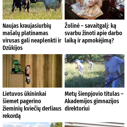
Naujas kraujasiurbių
Žolinė – savaitgalį: ką
mašalų platinamas
svarbu žinoti apie darbo
virusas gali neaplenkti ir
laiką ir apmokėjimą?
Dzūkijos
Lietuvos ūkininkai
Metų šienpjovio titulas –
šiemet pagerino
Akademijos gimnazijos
žieminių kviečių derliaus
direktoriui
rekordą