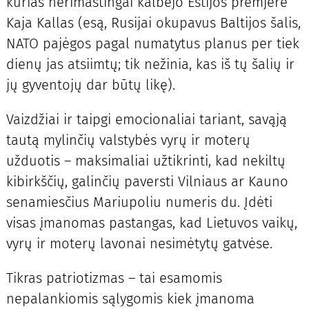
kurias nerimastingai kalbėjo Estijos premjerė
Kaja Kallas (esą, Rusijai okupavus Baltijos šalis,
NATO pajėgos pagal numatytus planus per tiek
dienų jas atsiimtų; tik nežinia, kas iš tų šalių ir
jų gyventojų dar būtų likę).
Vaizdžiai ir taipgi emocionaliai tariant, savąją
tautą mylinčių valstybės vyrų ir moterų
užduotis – maksimaliai užtikrinti, kad nekiltų
kibirkščių, galinčių paversti Vilniaus ar Kauno
senamiesčius Mariupoliu numeris du. Įdėti
visas įmanomas pastangas, kad Lietuvos vaikų,
vyrų ir moterų lavonai nesimėtytų gatvėse.
Tikras patriotizmas – tai esamomis
nepalankiomis sąlygomis kiek įmanoma