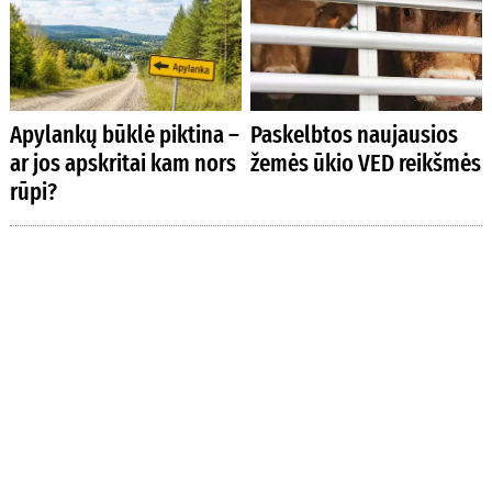
Apylankų būklė piktina –
Paskelbtos naujausios
ar jos apskritai kam nors
žemės ūkio VED reikšmės
rūpi?