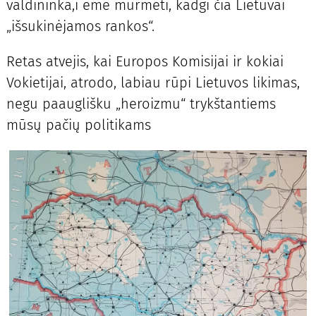
valdininka,i ėmė murmėti, kadgi čia Lietuvai
„išsukinėjamos rankos“.
Retas atvejis, kai Europos Komisijai ir kokiai
Vokietijai, atrodo, labiau rūpi Lietuvos likimas,
negu paauglišku „heroizmu“ trykštantiems
mūsų pačių politikams