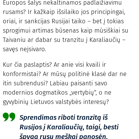
Europos šalys nekaltinamos padlaižiavimu
rusams? Ir kažkaip išsilaiko jos principingai,
oriai, ir sankcijas Rusijai taiko – bet į tokias
sprogimui artimas būsenas kaip mūsiškiai su
Taivaniu ar dabar su tranzitu į Karaliaučių –
savęs neįsivaro.
Kur čia paslaptis? Ar anie visi kvaili ir
konformistai? Ar mūsų politinė klasė dar ne
itin subrendusi? Labiau paisanti savo
modernios dogmatikos „vertybių“, o ne
gyvybinių Lietuvos valstybės interesų?
Sprendimas riboti tranzitą iš
Rusijos į Karaliaučių, taigi, besti
špygą rusų meškai panosėn,