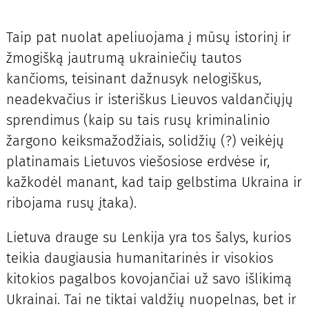
Taip pat nuolat apeliuojama į mūsų istorinį ir
žmogišką jautrumą ukrainiečių tautos
kančioms, teisinant dažnusyk nelogiškus,
neadekvačius ir isteriškus Lieuvos valdančiųjų
sprendimus (kaip su tais rusų kriminalinio
žargono keiksmažodžiais, solidžių (?) veikėjų
platinamais Lietuvos viešosiose erdvėse ir,
kažkodėl manant, kad taip gelbstima Ukraina ir
ribojama rusų įtaka).
Lietuva drauge su Lenkija yra tos šalys, kurios
teikia daugiausia humanitarinės ir visokios
kitokios pagalbos kovojančiai už savo išlikimą
Ukrainai. Tai ne tiktai valdžių nuopelnas, bet ir