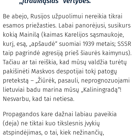
„įtraukiąsias“ vertybes.
Be abejo, Rusijos užpuolimui nereikia tikrai
esamos priežasties. Labai panorėjusi, susikurs
kokią Mainilą (kaimas Karelijos sąsmaukoje,
kurį, esą, „apšaudė“ suomiai 1939 metais; SSSR
taip pagrindė agresiją prieš šiaurės kaimynus).
Tačiau ar tai reiškia, kad mūsų valdžia turėtų
pakišinėti Maskvos despotijai tokį patogų
pretekstą – „Žiūrėk, pasauli, neprognozuojami
lietuviai badu marina mūsų „Kaliningradą“!
Nesvarbu, kad tai netiesa.
Propagandos kare dažnai labiau paveikia
(deja) ne tiktai kuo tikslesnis įvykių
atspindėjimas, o tai, kiek nežinančių,