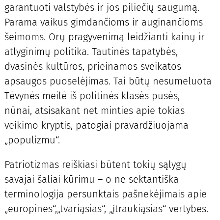
garantuoti valstybės ir jos piliečių saugumą.
Parama vaikus gimdančioms ir auginančioms
šeimoms. Orų pragyvenimą leidžianti kainų ir
atlyginimų politika. Tautinės tapatybės,
dvasinės kultūros, prieinamos sveikatos
apsaugos puoselėjimas. Tai būtų nesumeluota
Tėvynės meilė iš politinės klasės pusės, –
nūnai, atsisakant net minties apie tokias
veikimo kryptis, patogiai pravardžiuojama
„populizmu“.
Patriotizmas reiškiasi būtent tokių sąlygų
savajai šaliai kūrimu – o ne sektantiška
terminologija persunktais pašnekėjimais apie
„europines“,„tvariąsias“, „įtraukiąsias“ vertybes.