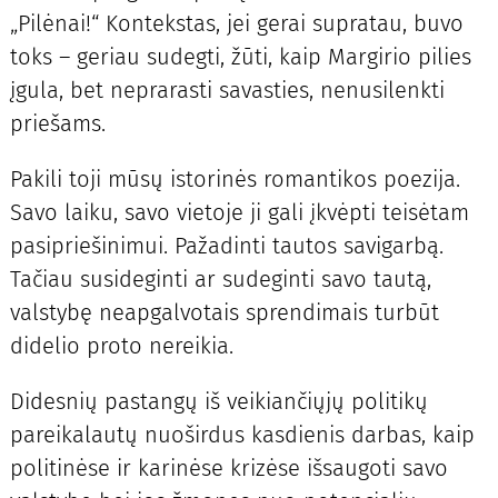
„Pilėnai!“ Kontekstas, jei gerai supratau, buvo
toks – geriau sudegti, žūti, kaip Margirio pilies
įgula, bet neprarasti savasties, nenusilenkti
priešams.
Pakili toji mūsų istorinės romantikos poezija.
Savo laiku, savo vietoje ji gali įkvėpti teisėtam
pasipriešinimui. Pažadinti tautos savigarbą.
Tačiau susideginti ar sudeginti savo tautą,
valstybę neapgalvotais sprendimais turbūt
didelio proto nereikia.
Didesnių pastangų iš veikiančiųjų politikų
pareikalautų nuoširdus kasdienis darbas, kaip
politinėse ir karinėse krizėse išsaugoti savo