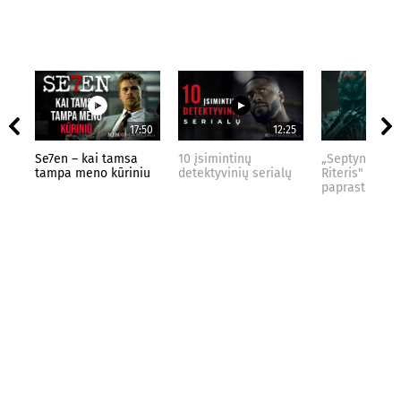
17:50
12:25
Se7en – kai tamsa
10 įsimintinų
„Septynių Kar
tampa meno kūriniu
detektyvinių serialų
Riteris" – kai
paprastumas 