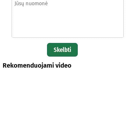
Skelbti
Rekomenduojami video