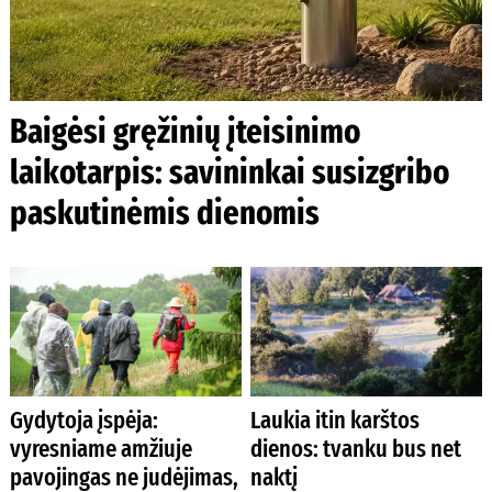
Baigėsi gręžinių įteisinimo
laikotarpis: savininkai susizgribo
paskutinėmis dienomis
Gydytoja įspėja:
Laukia itin karštos
vyresniame amžiuje
dienos: tvanku bus net
pavojingas ne judėjimas,
naktį