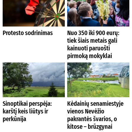
Protesto sodrinimas
Nuo 350 iki 900 eurų:
tiek šiais metais gali
kainuoti paruošti
pirmoką mokyklai
Sinoptikai perspėja:
Kėdainių senamiestyje
karštį keis liūtys ir
vienos Nevėžio
perkūnija
pakrantės švarios, o
kitose – brūzgynai