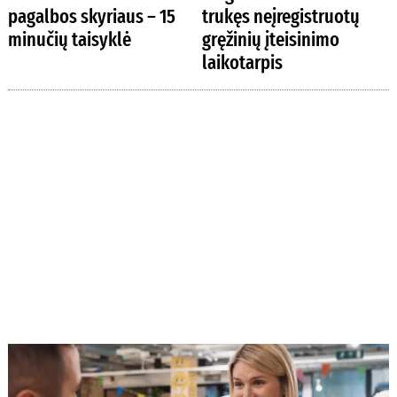
pagalbos skyriaus – 15
trukęs neįregistruotų
minučių taisyklė
gręžinių įteisinimo
laikotarpis