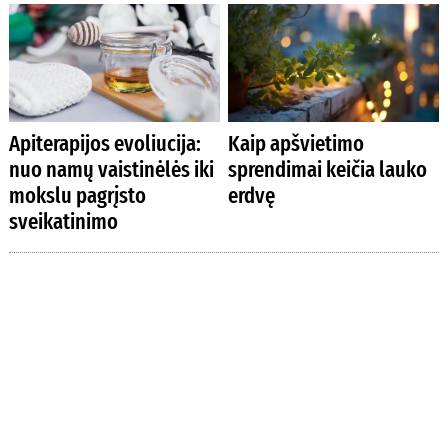
Apiterapijos evoliucija:
Kaip apšvietimo
nuo namų vaistinėlės iki
sprendimai keičia lauko
mokslu pagrįsto
erdvę
sveikatinimo