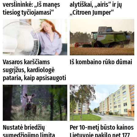
verslininkė: „Iš manęs
alytiškai, „airis“ ir jų
tiesiog tyčiojamasi“
„Citroen Jumper“
Vasaros karščiams
Iš kombaino rūko dūmai
sugrįžus, kardiologė
pataria, kaip apsisaugoti
Nustatė briedžių
Per 10-metį būsto kainos
sumedžiojimo limitą
Lietuvoje pakilo net 177