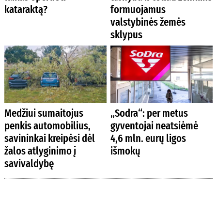
kataraktą?
formuojamus
valstybinės žemės
sklypus
Medžiui sumaitojus
„Sodra“: per metus
penkis automobilius,
gyventojai neatsiėmė
savininkai kreipėsi dėl
4,6 mln. eurų ligos
žalos atlyginimo į
išmokų
savivaldybę