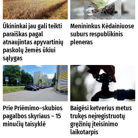
Ūkininkai jau gali teikti
Menininkus Kėdainiuose
paraiškas pagal
suburs respublikinis
atnaujintas apyvartinių
pleneras
paskolų žemės ūkiui
sąlygas
Prie Priėmimo–skubios
Baigėsi ketverius metus
pagalbos skyriaus – 15
trukęs neįregistruotų
minučių taisyklė
gręžinių įteisinimo
laikotarpis