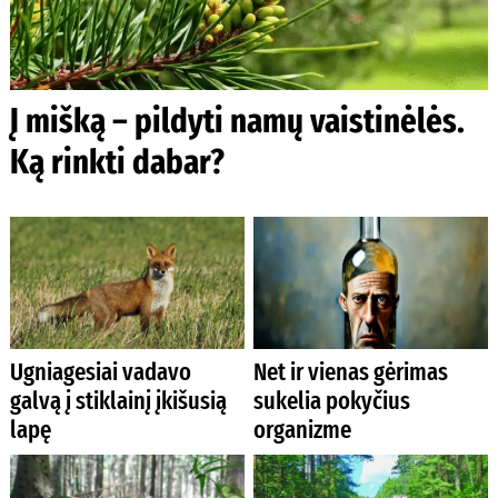
Į mišką – pildyti namų vaistinėlės.
Ką rinkti dabar?
Ugniagesiai vadavo
Net ir vienas gėrimas
galvą į stiklainį įkišusią
sukelia pokyčius
lapę
organizme