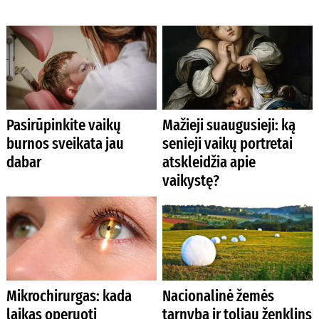
Pasirūpinkite vaikų
Mažieji suaugusieji: ką
burnos sveikata jau
senieji vaikų portretai
dabar
atskleidžia apie
vaikystę?
Mikrochirurgas: kada
Nacionalinė žemės
laikas operuoti
tarnyba ir toliau ženklins