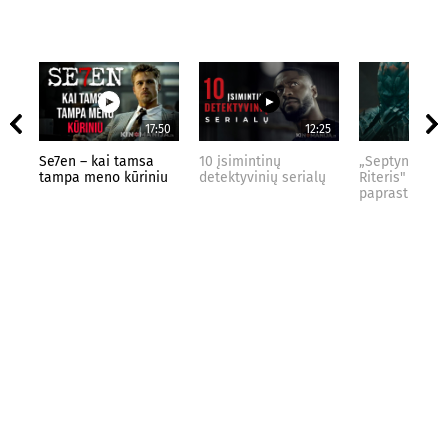
17:50
12:25
Se7en – kai tamsa
10 įsimintinų
„Septynių Kar
tampa meno kūriniu
detektyvinių serialų
Riteris" – kai
paprastumas 