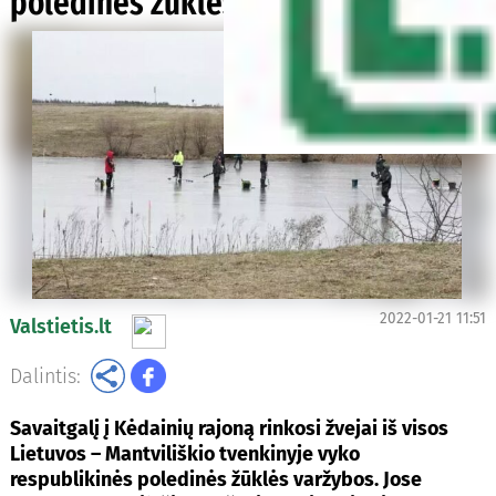
poledinės žūklės varžybos
2022-01-21 11:51
Valstietis.lt
Dalintis:
Savaitgalį į Kėdainių rajoną rinkosi žvejai iš visos
Lietuvos – Mantviliškio tvenkinyje vyko
respublikinės poledinės žūklės varžybos. Jose