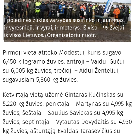
Į poledinės žūklės varžybas susirinko ir jaunimas,
ir vyresnieji, ir vyrai, ir moterys. Iš viso – 99 žvejai
iš visos Lietuvos./Organizatorių nuotr.
Pirmoji vieta atiteko Modestui, kuris sugavo
6,450 kilogramo žuvies, antroji – Vaidui Gučui
su 6,005 kg žuvies, trečioji – Aidui Ženteliui,
sugavusiam 5,860 kg žuvies.
Ketvirtąją vietą užėmė Gintaras Kučinskas su
5,220 kg žuvies, penktąją – Martynas su 4,995 kg
žuvies, šeštąją – Saulius Savickas su 4,995 kg
žuvies, septintąją – Vytautas Dovydaitis su 4,930
kg žuvies, aštuntąją Evaldas Tarasevičius su