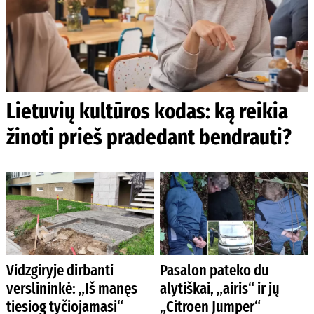
Lietuvių kultūros kodas: ką reikia
žinoti prieš pradedant bendrauti?
Vidzgiryje dirbanti
Pasalon pateko du
verslininkė: „Iš manęs
alytiškai, „airis“ ir jų
tiesiog tyčiojamasi“
„Citroen Jumper“