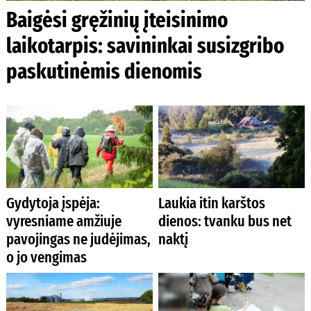
Baigėsi gręžinių įteisinimo
laikotarpis: savininkai susizgribo
paskutinėmis dienomis
Gydytoja įspėja:
Laukia itin karštos
vyresniame amžiuje
dienos: tvanku bus net
pavojingas ne judėjimas,
naktį
o jo vengimas