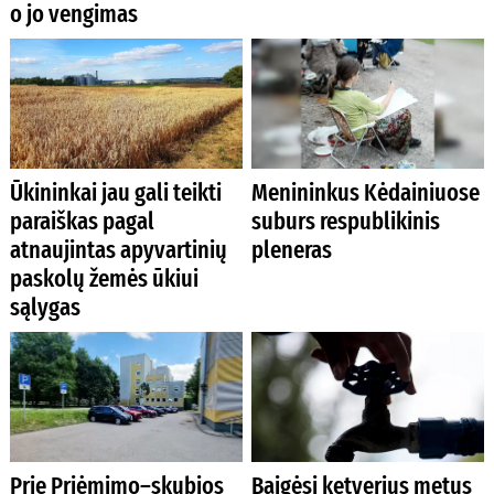
o jo vengimas
Ūkininkai jau gali teikti
Menininkus Kėdainiuose
paraiškas pagal
suburs respublikinis
atnaujintas apyvartinių
pleneras
paskolų žemės ūkiui
sąlygas
Prie Priėmimo–skubios
Baigėsi ketverius metus