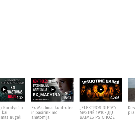
12:32
18:13
04:06
ų Karalysčių
Ex Machina: kontrolės
„ELEKTROS DIETA“:
Dir
– kai
ir pasirinkimo
MASINĖ 1910-ŲJŲ
pra
umas nugali
anatomija
BAIMĖS PSICHOZĖ