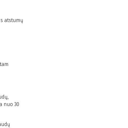
tis atstumų
 tam
udų,
ma nuo 30
iaudų