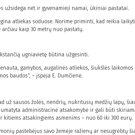
s užsidega net ir gyvenamieji namai, ūkiniai pastatai.
gina atliekas soduose. Norime priminti, kad reikia laiky
 arčiau kaip 30 metrų nuo pastatų.
kstančią ugniavietę būtina užgesinti.
ušienauta, gamybos, augalinės atliekos, šiukšlės laikomos
amos baudos“, – įspėja E. Dumčienė.
 už sausos žolės, nendrių, nukritusių medžių lapų, šia
 numatyta administracinė atsakomybė ir gali būti skiria
r kitiems atsakingiems asmenims – nuo 60 iki 300 eurų.
iemonių pastebėjus savo žemėje ražienų ar nesugrėbtų š