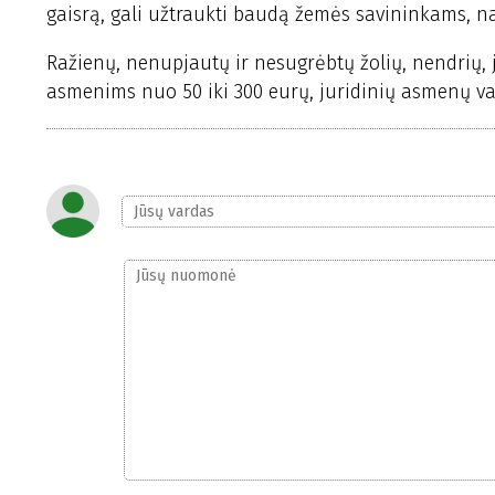
gaisrą, gali užtraukti baudą žemės savininkams, na
Ražienų, nenupjautų ir nesugrėbtų žolių, nendrių,
asmenims nuo 50 iki 300 eurų, juridinių asmenų v