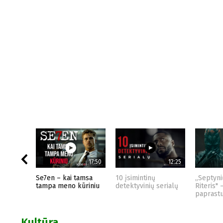
17:50
12:25
Se7en – kai tamsa
10 įsimintinų
„Septyni
tampa meno kūriniu
detektyvinių serialų
Riteris" 
paprast
Kultūra