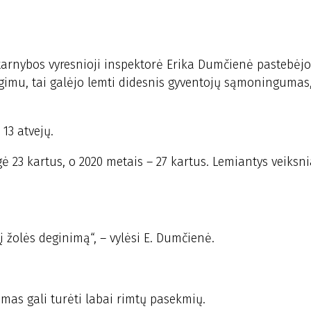
 tarnybos vyresnioji inspektorė Erika Dumčienė pastebėjo
eigimu, tai galėjo lemti didesnis gyventojų sąmoningumas
k 13 atvejų.
egė 23 kartus, o 2020 metais – 27 kartus. Lemiantys veiksni
į žolės deginimą“, – vylėsi E. Dumčienė.
imas gali turėti labai rimtų pasekmių.