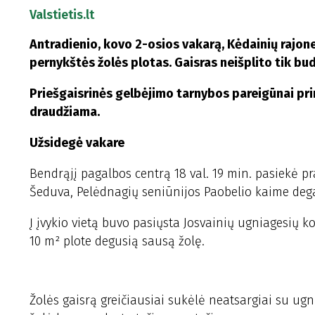
Valstietis.lt
Antradienio, kovo 2-osios vakarą, Kėdainių rajone 
pernykštės žolės plotas. Gaisras neišplito tik bu
Priešgaisrinės gelbėjimo tarnybos pareigūnai pr
draudžiama.
Užsidegė vakare
Bendrąjį pagalbos centrą 18 val. 19 min. pasiekė p
Šeduva, Pelėdnagių seniūnijos Paobelio kaime deg
Į įvykio vietą buvo pasiųsta Josvainių ugniagesi
10 m² plote degusią sausą žolę.
Žolės gaisrą greičiausiai sukėlė neatsargiai su u