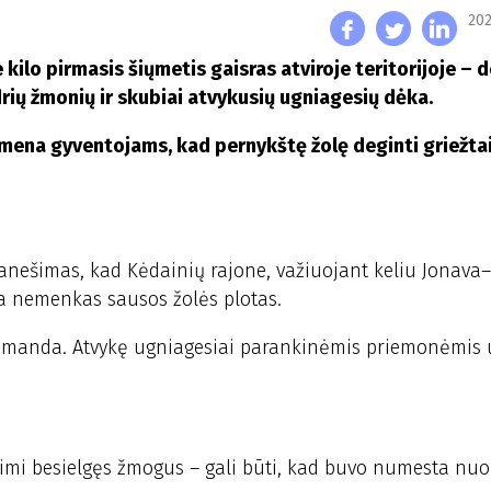
202
kilo pirmasis šiųmetis gaisras atviroje teritorijoje – 
drių žmonių ir skubiai atvykusių ugniagesių dėka.
imena gyventojams, kad pernykštę žolę deginti griežta
ranešimas, kad Kėdainių rajone, važiuojant keliu Jonava
a nemenkas sausos žolės plotas.
ų komanda. Atvykę ugniagesiai parankinėmis priemonėmis
gnimi besielgęs žmogus – gali būti, kad buvo numesta nu