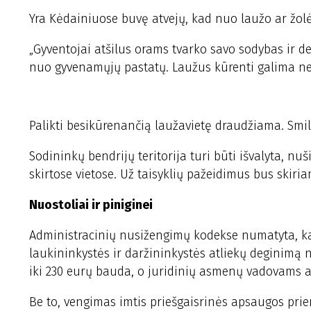
Yra Kėdainiuose buvę atvejų, kad nuo laužo ar žolė
„Gyventojai atšilus orams tvarko savo sodybas ir de
nuo gyvenamųjų pastatų. Laužus kūrenti galima ne
Palikti besikūrenančią laužavietę draudžiama. Smil
Sodininkų bendrijų teritorija turi būti išvalyta, n
skirtose vietose. Už taisyklių pažeidimus bus skiri
Nuostoliai ir piniginei
Administracinių nusižengimų kodekse numatyta, kad
laukininkystės ir daržininkystės atliekų deginimą
iki 230 eurų bauda, o juridinių asmenų vadovams a
Be to, vengimas imtis priešgaisrinės apsaugos pr