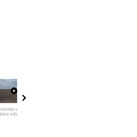
03:23
09:44
04:49
vožemio sveikata -
Sėjomaina - praktinė
Kompostas - praktinė
ktinė informacija
informacija
informacija