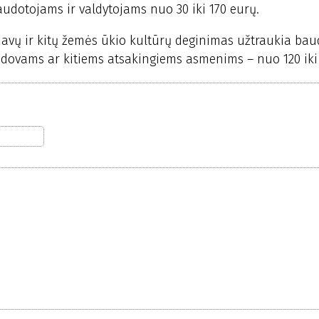
udotojams ir valdytojams nuo 30 iki 170 eurų.
 javų ir kitų žemės ūkio kultūrų deginimas užtraukia ba
adovams ar kitiems atsakingiems asmenims – nuo 120 iki