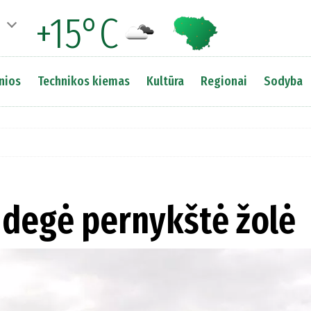
+15°C
nios
Technikos kiemas
Kultūra
Regionai
Sodyba
 degė pernykštė žolė