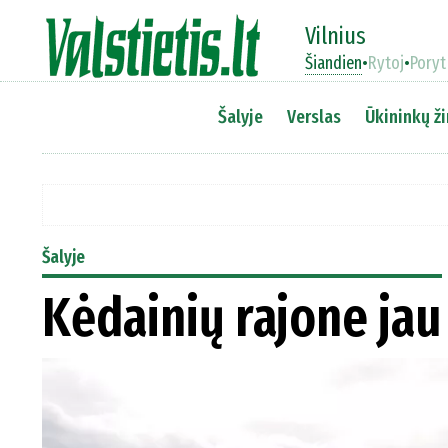
Vilnius
Šiandien
•
Rytoj
•
Poryt
Šalyje
Verslas
Ūkininkų ži
Šalyje
Kėdainių rajone jau