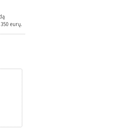
udą
 350 eurų.