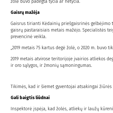
žolė buvo padegta tyčia ar netyčia.
Gaisrų mažėja
Gaisrus tirianti Kėdainių priešgaisrinės gelbėjimo
gaisrų pastaraisiais metais mažėjo. Specialistės t
prevencinė veikla.
„2019 metais 75 kartus degė žolė, o 2020 m. buvo ti
2019 metais atvirose teritorijoje įvairios atliekos d
ir oro sąlygos, ir žmonių sąmoningumas.
Tikimės, kad ir šiemet gyventojai atsakingai žiūrės 
Gali baigtis liūdnai
Inspektorė įspėja, kad žolės, atliekų ir laužų kūren