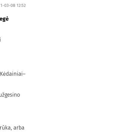
1-03-08 12:52
degė
i
–Kėdainiai–
 užgesino
orūka, arba