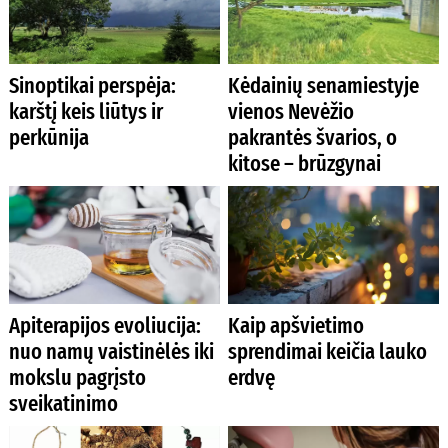
Sinoptikai perspėja:
Kėdainių senamiestyje
karštį keis liūtys ir
vienos Nevėžio
perkūnija
pakrantės švarios, o
kitose – brūzgynai
Apiterapijos evoliucija:
Kaip apšvietimo
nuo namų vaistinėlės iki
sprendimai keičia lauko
mokslu pagrįsto
erdvę
sveikatinimo