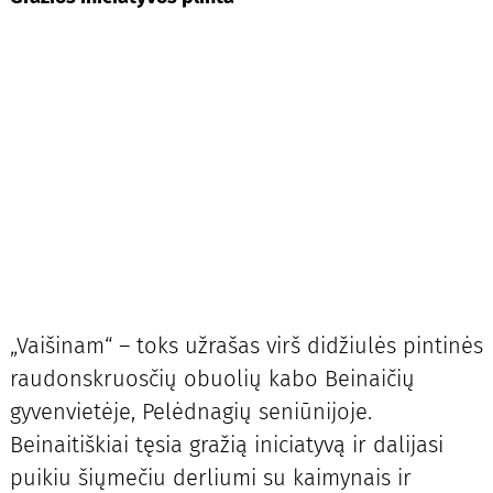
„Vaišinam“ – toks užrašas virš didžiulės pintinės
raudonskruosčių obuolių kabo Beinaičių
gyvenvietėje, Pelėdnagių seniūnijoje.
Beinaitiškiai tęsia gražią iniciatyvą ir dalijasi
puikiu šiųmečiu derliumi su kaimynais ir