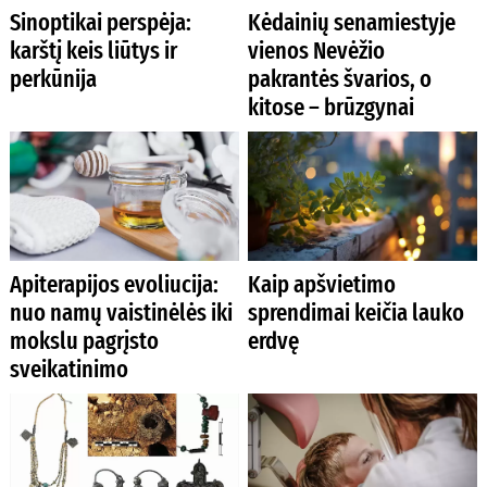
Sinoptikai perspėja:
Kėdainių senamiestyje
karštį keis liūtys ir
vienos Nevėžio
perkūnija
pakrantės švarios, o
kitose – brūzgynai
Apiterapijos evoliucija:
Kaip apšvietimo
nuo namų vaistinėlės iki
sprendimai keičia lauko
mokslu pagrįsto
erdvę
sveikatinimo