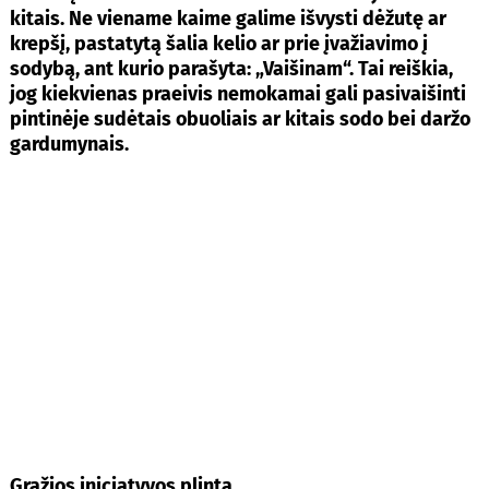
kitais. Ne viename kaime galime išvysti dėžutę ar
krepšį, pastatytą šalia kelio ar prie įvažiavimo į
sodybą, ant kurio parašyta: „Vaišinam“. Tai reiškia,
jog kiekvienas praeivis nemokamai gali pasivaišinti
pintinėje sudėtais obuoliais ar kitais sodo bei daržo
gardumynais.
Gražios iniciatyvos plinta