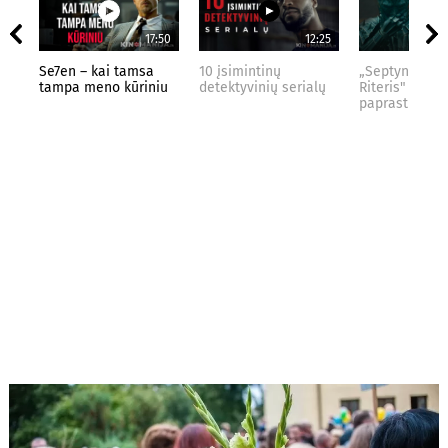
17:50
12:25
Se7en – kai tamsa
10 įsimintinų
„Septynių Kar
tampa meno kūriniu
detektyvinių serialų
Riteris" – kai
paprastumas 