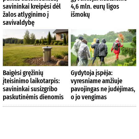
savininkai kreipėsi dėl
4,6 mln. eurų ligos
žalos atlyginimo į
išmokų
savivaldybę
Baigėsi gręžinių
Gydytoja įspėja:
įteisinimo laikotarpis:
vyresniame amžiuje
savininkai susizgribo
pavojingas ne judėjimas,
paskutinėmis dienomis
o jo vengimas