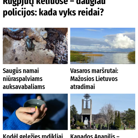
Rugpjūtį keliuose – daugiau
policijos: kada vyks reidai?
Saugūs namai
Vasaros maršrutai:
niūraspalviams
Mažosios Lietuvos
auksavabaliams
atradimai
Kodėl geležies rodikliai
Kanados Anapilis –