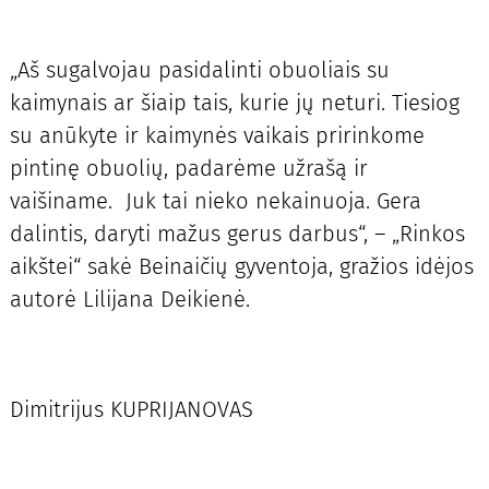
„Aš sugalvojau pasidalinti obuoliais su
kaimynais ar šiaip tais, kurie jų neturi. Tiesiog
su anūkyte ir kaimynės vaikais pririnkome
pintinę obuolių, padarėme užrašą ir
vaišiname. Juk tai nieko nekainuoja. Gera
dalintis, daryti mažus gerus darbus“, – „Rinkos
aikštei“ sakė Beinaičių gyventoja, gražios idėjos
autorė Lilijana Deikienė.
Dimitrijus KUPRIJANOVAS