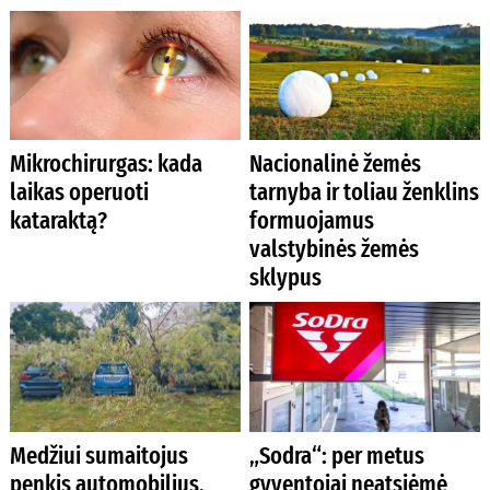
Mikrochirurgas: kada
Nacionalinė žemės
laikas operuoti
tarnyba ir toliau ženklins
kataraktą?
formuojamus
valstybinės žemės
sklypus
Medžiui sumaitojus
„Sodra“: per metus
penkis automobilius,
gyventojai neatsiėmė