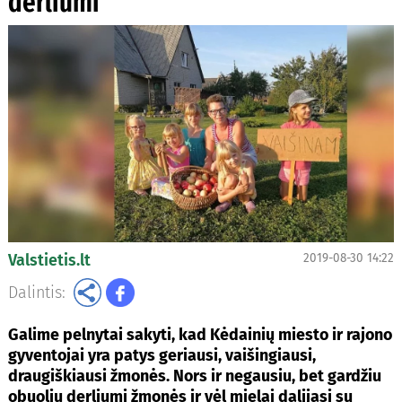
derliumi
Valstietis.lt
2019-08-30 14:22
Dalintis:
Galime pelnytai sakyti, kad Kėdainių miesto ir rajono
gyventojai yra patys geriausi, vaišingiausi,
draugiškiausi žmonės. Nors ir negausiu, bet gardžiu
obuolių derliumi žmonės ir vėl mielai dalijasi su