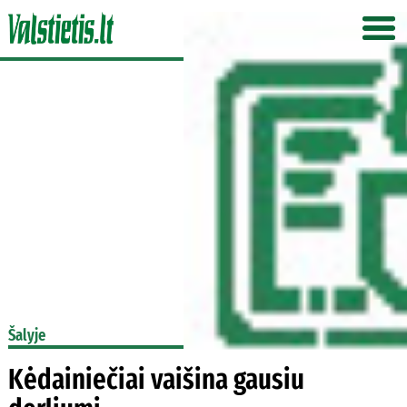
Šalyje
Kėdainiečiai vaišina gausiu