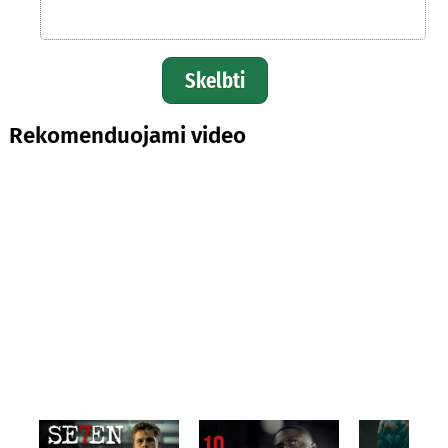
Skelbti
Rekomenduojami video