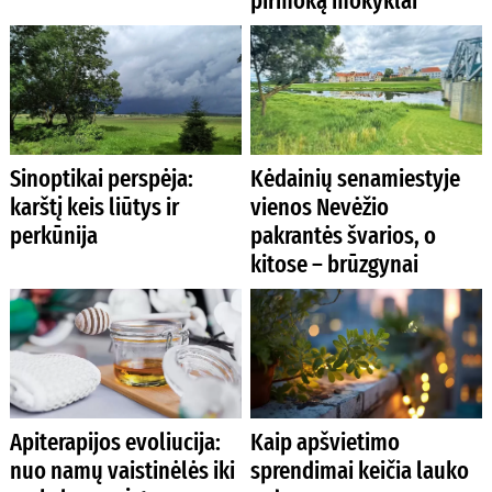
pirmoką mokyklai
Sinoptikai perspėja:
Kėdainių senamiestyje
karštį keis liūtys ir
vienos Nevėžio
perkūnija
pakrantės švarios, o
kitose – brūzgynai
Apiterapijos evoliucija:
Kaip apšvietimo
nuo namų vaistinėlės iki
sprendimai keičia lauko