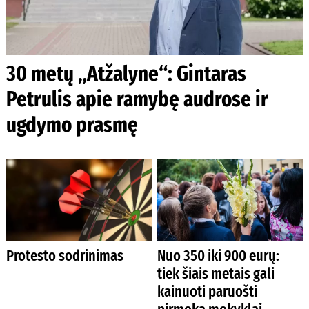
30 metų „Atžalyne“: Gintaras
Petrulis apie ramybę audrose ir
ugdymo prasmę
Protesto sodrinimas
Nuo 350 iki 900 eurų:
tiek šiais metais gali
kainuoti paruošti