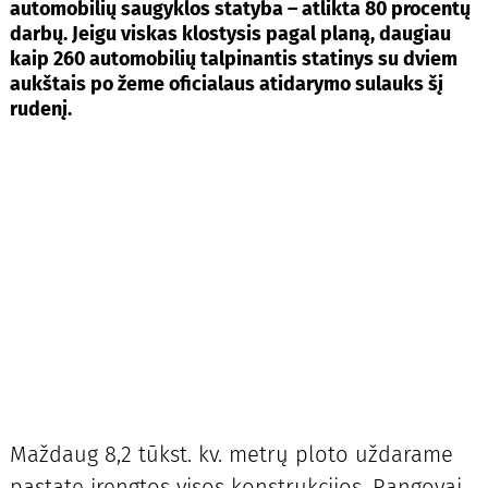
automobilių saugyklos statyba – atlikta 80 procentų
darbų. Jeigu viskas klostysis pagal planą, daugiau
kaip 260 automobilių talpinantis statinys su dviem
aukštais po žeme oficialaus atidarymo sulauks šį
rudenį.
Maždaug 8,2 tūkst. kv. metrų ploto uždarame
pastate įrengtos visos konstrukcijos. Rangovai