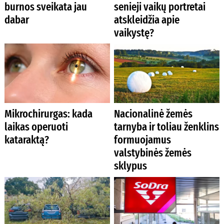
burnos sveikata jau
senieji vaikų portretai
dabar
atskleidžia apie
vaikystę?
Mikrochirurgas: kada
Nacionalinė žemės
laikas operuoti
tarnyba ir toliau ženklins
kataraktą?
formuojamus
valstybinės žemės
sklypus