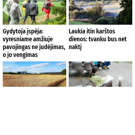
Gydytoja įspėja:
Laukia itin karštos
vyresniame amžiuje
dienos: tvanku bus net
pavojingas ne judėjimas,
naktį
o jo vengimas
Ūkininkai jau gali teikti
Menininkus Kėdainiuose
paraiškas pagal
suburs respublikinis
atnaujintas apyvartinių
pleneras
paskolų žemės ūkiui
sąlygas