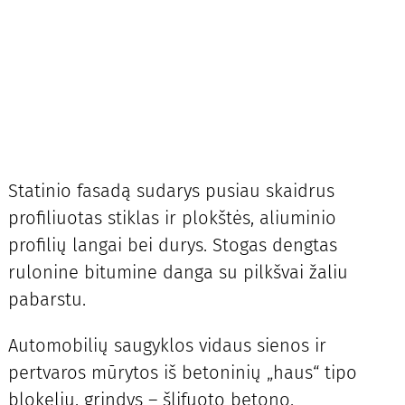
Statinio fasadą sudarys pusiau skaidrus
profiliuotas stiklas ir plokštės, aliuminio
profilių langai bei durys. Stogas dengtas
rulonine bitumine danga su pilkšvai žaliu
pabarstu.
Automobilių saugyklos vidaus sienos ir
pertvaros mūrytos iš betoninių „haus“ tipo
blokelių, grindys – šlifuoto betono.