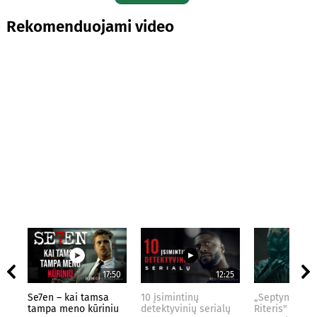
Rekomenduojami video
17:50
12:25
Se7en – kai tamsa
10 įsimintinų
„Septynių Kar
tampa meno kūriniu
detektyvinių serialų
Riteris" – kai