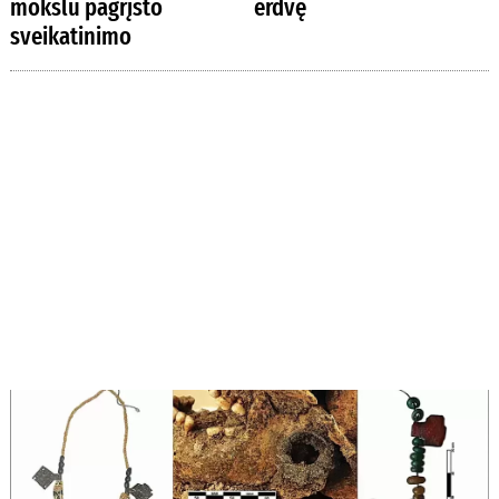
mokslu pagrįsto
erdvę
sveikatinimo