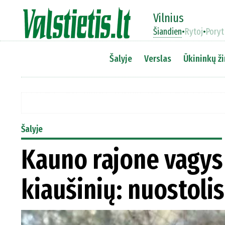
Vilnius
Šiandien
•
Rytoj
•
Poryt
Šalyje
Verslas
Ūkininkų ži
Šalyje
Kauno rajone vagys
kiaušinių: nuostolis