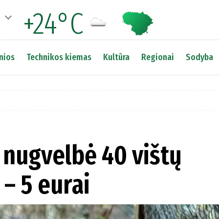
+24°C
nios
Technikos kiemas
Kultūra
Regionai
Sodyba
 nugvelbė 40 vištų
 – 5 eurai