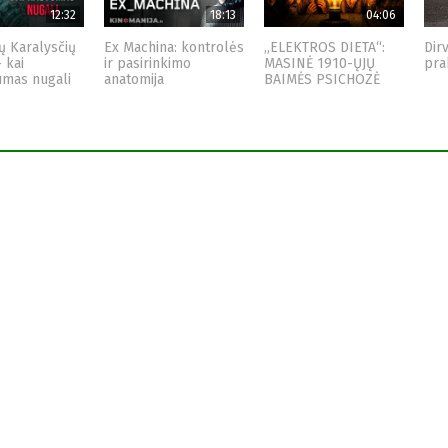
12:32
18:13
04:06
ų Karalysčių
Ex Machina: kontrolės
„ELEKTROS DIETA“:
Dir
– kai
ir pasirinkimo
MASINĖ 1910-ŲJŲ
pra
umas nugali
anatomija
BAIMĖS PSICHOZĖ