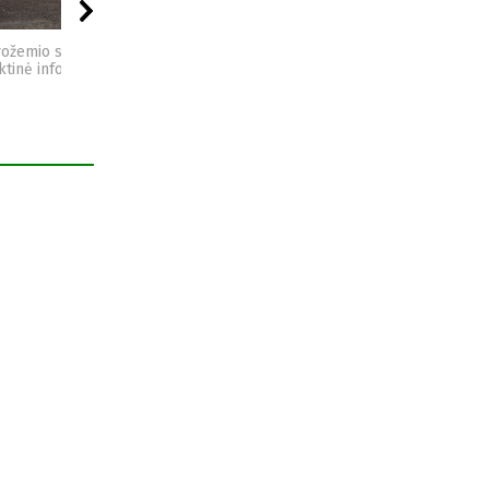
03:23
09:44
04:49
vožemio sveikata -
Sėjomaina - praktinė
Kompostas - praktinė
ktinė informacija
informacija
informacija