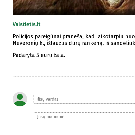
Valstietis.lt
Policijos pareigūnai praneša, kad laikotarpiu nuo bi
Neveronių k., išlaužus durų rankeną, iš sandėliuk
Padaryta 5 eurų žala.