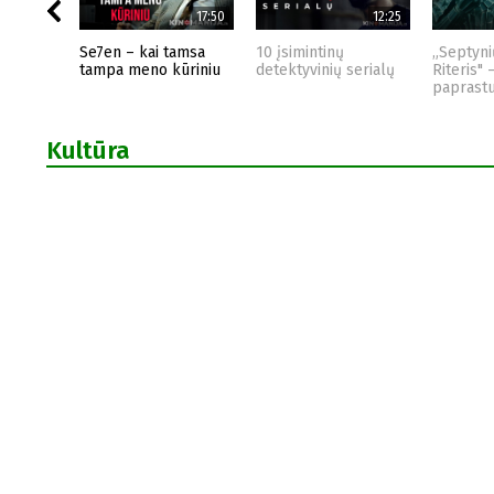
17:50
12:25
Se7en – kai tamsa
10 įsimintinų
„Septyni
tampa meno kūriniu
detektyvinių serialų
Riteris" 
paprast
Kultūra