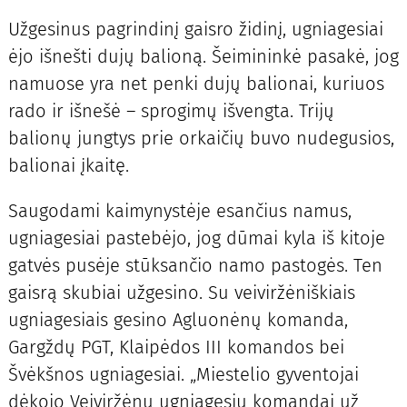
Užgesinus pagrindinį gaisro židinį, ugniagesiai
ėjo išnešti dujų balioną. Šeimininkė pasakė, jog
namuose yra net penki dujų balionai, kuriuos
rado ir išnešė – sprogimų išvengta. Trijų
balionų jungtys prie orkaičių buvo nudegusios,
balionai įkaitę.
Saugodami kaimynystėje esančius namus,
ugniagesiai pastebėjo, jog dūmai kyla iš kitoje
gatvės pusėje stūksančio namo pastogės. Ten
gaisrą skubiai užgesino. Su veiviržėniškiais
ugniagesiais gesino Agluonėnų komanda,
Gargždų PGT, Klaipėdos III komandos bei
Švėkšnos ugniagesiai. „Miestelio gyventojai
dėkojo Veiviržėnų ugniagesių komandai už