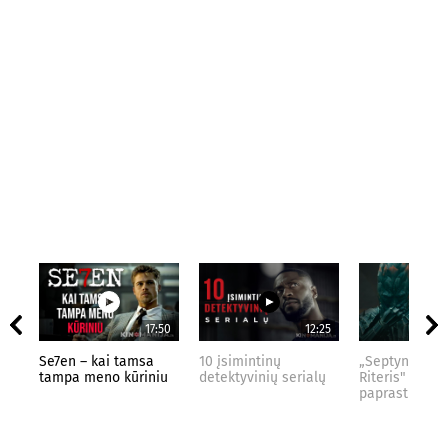
17:50
12:25
Se7en – kai tamsa
10 įsimintinų
„Septynių Kar
tampa meno kūriniu
detektyvinių serialų
Riteris" – kai
paprastumas 