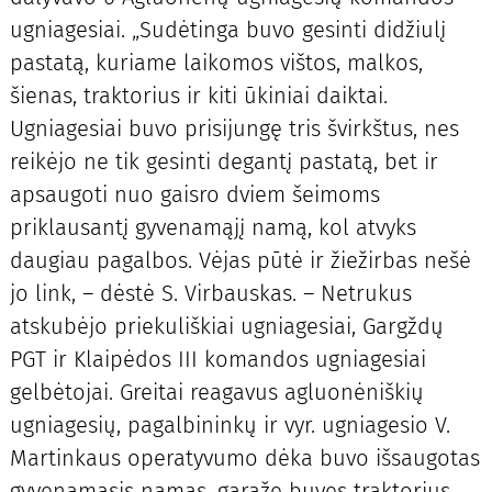
ugniagesiai. „Sudėtinga buvo gesinti didžiulį
pastatą, kuriame laikomos vištos, malkos,
šienas, traktorius ir kiti ūkiniai daiktai.
Ugniagesiai buvo prisijungę tris švirkštus, nes
reikėjo ne tik gesinti degantį pastatą, bet ir
apsaugoti nuo gaisro dviem šeimoms
priklausantį gyvenamąjį namą, kol atvyks
daugiau pagalbos. Vėjas pūtė ir žiežirbas nešė
jo link, – dėstė S. Virbauskas. – Netrukus
atskubėjo priekuliškiai ugniagesiai, Gargždų
PGT ir Klaipėdos III komandos ugniagesiai
gelbėtojai. Greitai reagavus agluonėniškių
ugniagesių, pagalbininkų ir vyr. ugniagesio V.
Martinkaus operatyvumo dėka buvo išsaugotas
gyvenamasis namas, garaže buvęs traktorius,