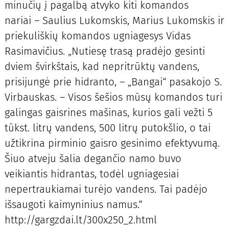
minučių į pagalbą atvyko kiti komandos
nariai – Saulius Lukomskis, Marius Lukomskis ir
priekuliškių komandos ugniagesys Vidas
Rasimavičius. „Nutiesę trasą pradėjo gesinti
dviem švirkštais, kad nepritrūktų vandens,
prisijungė prie hidranto, – „Bangai“ pasakojo S.
Virbauskas. – Visos šešios mūsų komandos turi
galingas gaisrines mašinas, kurios gali vežti 5
tūkst. litrų vandens, 500 litrų putokšlio, o tai
užtikrina pirminio gaisro gesinimo efektyvumą.
Šiuo atveju šalia degančio namo buvo
veikiantis hidrantas, todėl ugniagesiai
nepertraukiamai turėjo vandens. Tai padėjo
išsaugoti kaimyninius namus.“
http://gargzdai.lt/300x250_2.html