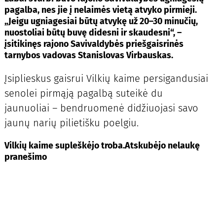
pagalba, nes jie į nelaimės vietą atvyko pirmieji.
„Jeigu ugniagesiai būtų atvykę už 20–30 minučių,
nuostoliai būtų buvę didesni ir skaudesni“, –
įsitikinęs rajono Savivaldybės priešgaisrinės
tarnybos vadovas Stanislovas Virbauskas.
Įsiplieskus gaisrui Vilkių kaime persigandusiai
senolei pirmąją pagalbą suteikė du
jaunuoliai – bendruomenė didžiuojasi savo
jaunų narių pilietišku poelgiu.
Vilkių kaime supleškėjo troba.Atskubėjo nelaukę
pranešimo