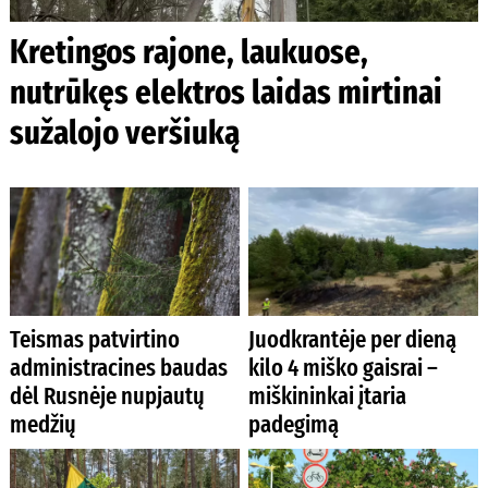
Kretingos rajone, laukuose,
nutrūkęs elektros laidas mirtinai
sužalojo veršiuką
Teismas patvirtino
Juodkrantėje per dieną
administracines baudas
kilo 4 miško gaisrai –
dėl Rusnėje nupjautų
miškininkai įtaria
medžių
padegimą