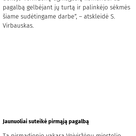
pagalbą gelbėjant jų turtą ir palinkėjo sėkmės
šiame sudėtingame darbe“, – atskleidė S.
Virbauskas.
Jaunuoliai suteikė pirmąją pagalbą
Tą pirmadienio vakarą Veiviržėnų miestelio