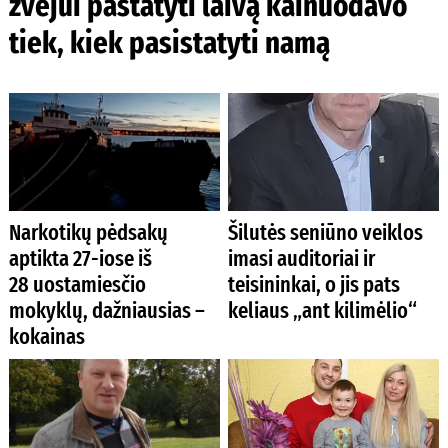
žvejui pastatyti laivą kainuodavo
tiek, kiek pasistatyti namą
Narkotikų pėdsakų
Šilutės seniūno veiklos
aptikta 27-iose iš
imasi auditoriai ir
28 uostamiesčio
teisininkai, o jis pats
mokyklų, dažniausias –
keliaus „ant kilimėlio“
kokainas