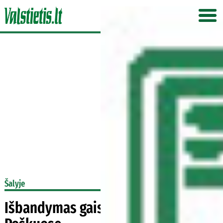
Šalyje
Išbandymas gaisrais Vilkiuose ir