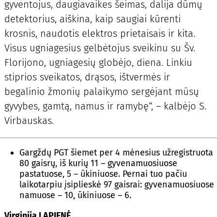
gyventojus, daugiavaikes šeimas, dalija dūmų
detektorius, aiškina, kaip saugiai kūrenti
krosnis, naudotis elektros prietaisais ir kita.
Visus ugniagesius gelbėtojus sveikinu su Šv.
Florijono, ugniagesių globėjo, diena. Linkiu
stiprios sveikatos, drąsos, ištvermės ir
begalinio žmonių palaikymo sergėjant mūsų
gyvybes, gamtą, namus ir ramybę“, – kalbėjo S.
Virbauskas.
Gargždų PGT šiemet per 4 mėnesius užregistruota
80 gaisrų, iš kurių 11 – gyvenamuosiuose
pastatuose, 5 – ūkiniuose. Pernai tuo pačiu
laikotarpiu įsiplieskė 97 gaisrai: gyvenamuosiuose
namuose – 10, ūkiniuose – 6.
Virginija LAPIENĖ