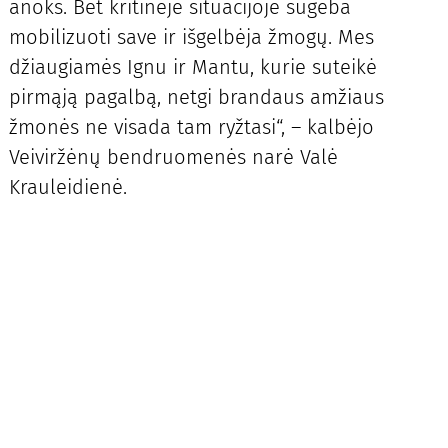
anoks. Bet kritinėje situacijoje sugeba
mobilizuoti save ir išgelbėja žmogų. Mes
džiaugiamės Ignu ir Mantu, kurie suteikė
pirmąją pagalbą, netgi brandaus amžiaus
žmonės ne visada tam ryžtasi“, – kalbėjo
Veiviržėnų bendruomenės narė Valė
Krauleidienė.