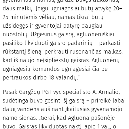
dalis malkų. Jeigu ugniagesiai būtų atvykę 20–
25 minutėmis vėliau, namas tikrai būtų
užsidegęs ir gyventojai patyrę daugiau
nuostolių. Užgesinus gaisrą, agluonėniškiai
pasiliko likviduoti gaisro padarinių – perkasti
rūkstantį šieną, perkrauti rusenančias malkas,
kad iš naujo neįsipliekstų gaisras. Agluonėnų
ugniagesių komandos ugniagesiai čia be
pertraukos dirbo 18 valandų.“
Pasak Gargždų PGT vyr. specialisto A. Armalio,
sudėtinga buvo gesinti šį gaisrą – prireikė labai
daug vandens aušinant įkaitusias gyvenamojo
namo sienas. „Gerai, kad Agluona pašonėje
buvo. Gaisras likviduotas naktį, apie 1 val., o