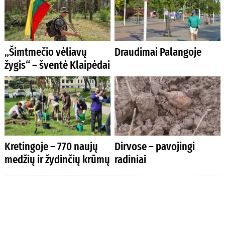
„Šimtmečio vėliavų
Draudimai Palangoje
žygis“ – šventė Klaipėdai
Kretingoje – 770 naujų
Dirvose – pavojingi
medžių ir žydinčių krūmų
radiniai