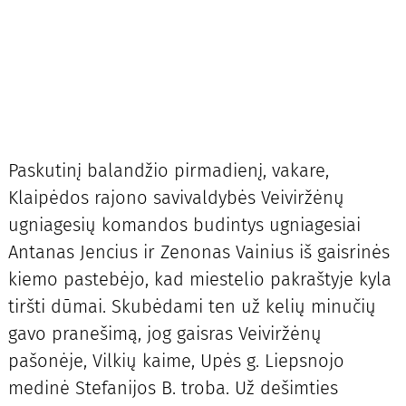
Paskutinį balandžio pirmadienį, vakare,
Klaipėdos rajono savivaldybės Veiviržėnų
ugniagesių komandos budintys ugniagesiai
Antanas Jencius ir Zenonas Vainius iš gaisrinės
kiemo pastebėjo, kad miestelio pakraštyje kyla
tiršti dūmai. Skubėdami ten už kelių minučių
gavo pranešimą, jog gaisras Veiviržėnų
pašonėje, Vilkių kaime, Upės g. Liepsnojo
medinė Stefanijos B. troba. Už dešimties