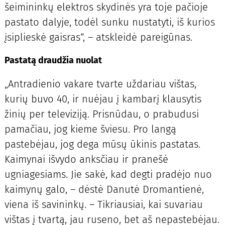
šeimininkų elektros skydinės yra toje pačioje
pastato dalyje, todėl sunku nustatyti, iš kurios
įsiplieskė gaisras“, – atskleidė pareigūnas.
Pastatą draudžia nuolat
„Antradienio vakare tvarte uždariau vištas,
kurių buvo 40, ir nuėjau į kambarį klausytis
žinių per televiziją. Prisnūdau, o prabudusi
pamačiau, jog kieme šviesu. Pro langą
pastebėjau, jog dega mūsų ūkinis pastatas.
Kaimynai išvydo anksčiau ir pranešė
ugniagesiams. Jie sakė, kad degti pradėjo nuo
kaimynų galo, – dėstė Danutė Dromantienė,
viena iš savininkų. – Tikriausiai, kai suvariau
vištas į tvartą, jau ruseno, bet aš nepastebėjau.