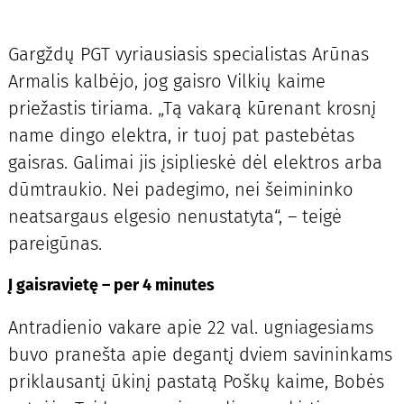
Gargždų PGT vyriausiasis specialistas Arūnas
Armalis kalbėjo, jog gaisro Vilkių kaime
priežastis tiriama. „Tą vakarą kūrenant krosnį
name dingo elektra, ir tuoj pat pastebėtas
gaisras. Galimai jis įsiplieskė dėl elektros arba
dūmtraukio. Nei padegimo, nei šeimininko
neatsargaus elgesio nenustatyta“, – teigė
pareigūnas.
Į gaisravietę – per 4 minutes
Antradienio vakare apie 22 val. ugniagesiams
buvo pranešta apie degantį dviem savininkams
priklausantį ūkinį pastatą Poškų kaime, Bobės