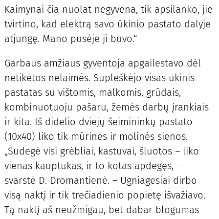
Kaimynai čia nuolat negyvena, tik apsilanko, jie
tvirtino, kad elektrą savo ūkinio pastato dalyje
atjungę. Mano pusėje ji buvo.“
Garbaus amžiaus gyventoja apgailestavo dėl
netikėtos nelaimės. Supleškėjo visas ūkinis
pastatas su vištomis, malkomis, grūdais,
kombinuotuoju pašaru, žemės darbų įrankiais
ir kita. Iš didelio dviejų šeimininkų pastato
(10x40) liko tik mūrinės ir molinės sienos.
„Sudegė visi grėbliai, kastuvai, šluotos – liko
vienas kauptukas, ir to kotas apdegęs, –
svarstė D. Dromantienė. – Ugniagesiai dirbo
visą naktį ir tik trečiadienio popietę išvažiavo.
Tą naktį aš neužmigau, bet dabar blogumas