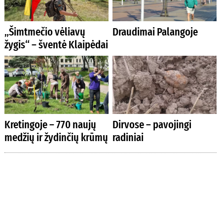
„Šimtmečio vėliavų
Draudimai Palangoje
žygis“ – šventė Klaipėdai
Kretingoje – 770 naujų
Dirvose – pavojingi
medžių ir žydinčių krūmų
radiniai