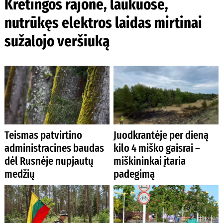
Kretingos rajone, laukuose,
nutrūkęs elektros laidas mirtinai
sužalojo veršiuką
Teismas patvirtino
Juodkrantėje per dieną
administracines baudas
kilo 4 miško gaisrai –
dėl Rusnėje nupjautų
miškininkai įtaria
medžių
padegimą