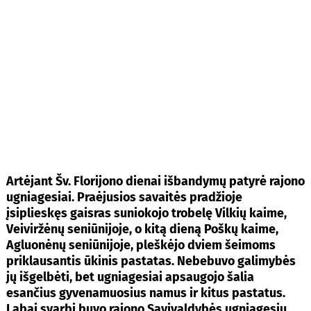
Artėjant Šv. Florijono dienai išbandymų patyrė rajono
ugniagesiai. Praėjusios savaitės pradžioje
įsiplieskęs gaisras suniokojo trobelę Vilkių kaime,
Veiviržėnų seniūnijoje, o kitą dieną Poškų kaime,
Agluonėnų seniūnijoje, pleškėjo dviem šeimoms
priklausantis ūkinis pastatas. Nebebuvo galimybės
jų išgelbėti, bet ugniagesiai apsaugojo šalia
esančius gyvenamuosius namus ir kitus pastatus.
Labai svarbi buvo rajono Savivaldybės ugniagesių