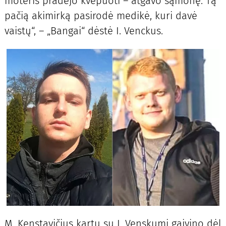
moteris pradėjo kvėpuoti – atgavo sąmonę. Tą
pačią akimirką pasirodė medikė, kuri davė
vaistų“, – „Bangai“ dėstė I. Venckus.
M. Kenstavičius kartu su I. Venskumi gaivino dėl