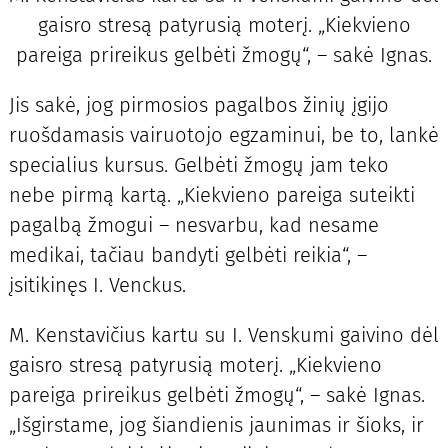
gaisro stresą patyrusią moterį. „Kiekvieno
pareiga prireikus gelbėti žmogų“, – sakė Ignas.
Jis sakė, jog pirmosios pagalbos žinių įgijo
ruošdamasis vairuotojo egzaminui, be to, lankė
specialius kursus. Gelbėti žmogų jam teko
nebe pirmą kartą. „Kiekvieno pareiga suteikti
pagalbą žmogui – nesvarbu, kad nesame
medikai, tačiau bandyti gelbėti reikia“, –
įsitikinęs I. Venckus.
M. Kenstavičius kartu su I. Venskumi gaivino dėl
gaisro stresą patyrusią moterį. „Kiekvieno
pareiga prireikus gelbėti žmogų“, – sakė Ignas.
„Išgirstame, jog šiandienis jaunimas ir šioks, ir