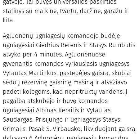
gatvėje. Tai buvęs universalios paskirties
statinys su malkine, tvartu, daržine, garažu ir
kita.
Agluonėnų ugniagesių komandoje budėję
ugniagesiai Giedrius Berenis ir Stasys Rumbutis
atvyko per 4 minutes. Agluonėnuose
gyvenantis komandos vyriausiasis ugniagesys
Vytautas Martinkus, pastebėjęs gaisrą, skubiai
sėdo į rezervinę gaisrinę mašiną ir atvažiavo
padėti kolegoms, kad nepritrūktų vandens. Į
pagalbą atskubėjo ir buvę komandos
ugniagesiai Albinas Keraitis ir Vytautas
Saudargas. Prisijungė ir ugniagesys Stasys
Grimalis. Pasak S. Virbausko, likviduojant gaisrą
dalyvavo 6 Agluonėnų ugniagesių komandos