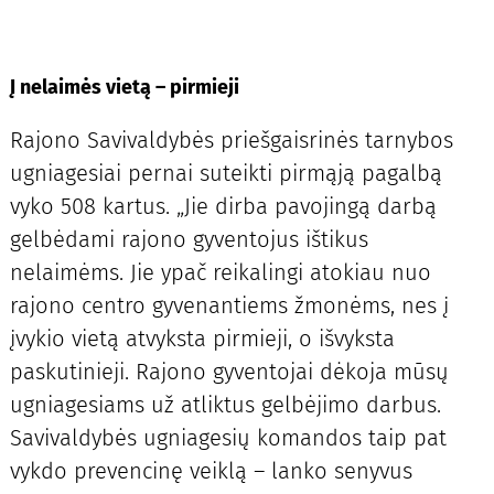
Į nelaimės vietą – pirmieji
Rajono Savivaldybės priešgaisrinės tarnybos
ugniagesiai pernai suteikti pirmąją pagalbą
vyko 508 kartus. „Jie dirba pavojingą darbą
gelbėdami rajono gyventojus ištikus
nelaimėms. Jie ypač reikalingi atokiau nuo
rajono centro gyvenantiems žmonėms, nes į
įvykio vietą atvyksta pirmieji, o išvyksta
paskutinieji. Rajono gyventojai dėkoja mūsų
ugniagesiams už atliktus gelbėjimo darbus.
Savivaldybės ugniagesių komandos taip pat
vykdo prevencinę veiklą – lanko senyvus