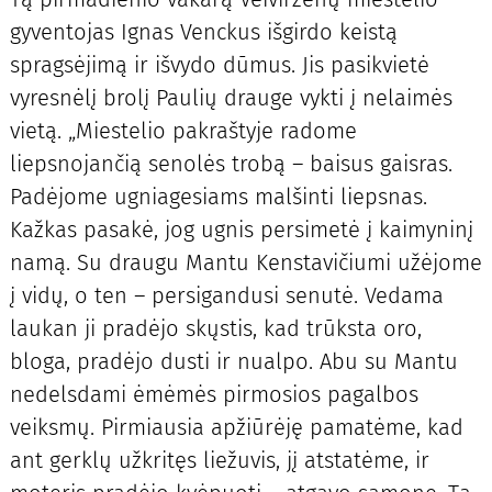
gyventojas Ignas Venckus išgirdo keistą
spragsėjimą ir išvydo dūmus. Jis pasikvietė
vyresnėlį brolį Paulių drauge vykti į nelaimės
vietą. „Miestelio pakraštyje radome
liepsnojančią senolės trobą – baisus gaisras.
Padėjome ugniagesiams malšinti liepsnas.
Kažkas pasakė, jog ugnis persimetė į kaimyninį
namą. Su draugu Mantu Kenstavičiumi užėjome
į vidų, o ten – persigandusi senutė. Vedama
laukan ji pradėjo skųstis, kad trūksta oro,
bloga, pradėjo dusti ir nualpo. Abu su Mantu
nedelsdami ėmėmės pirmosios pagalbos
veiksmų. Pirmiausia apžiūrėję pamatėme, kad
ant gerklų užkritęs liežuvis, jį atstatėme, ir