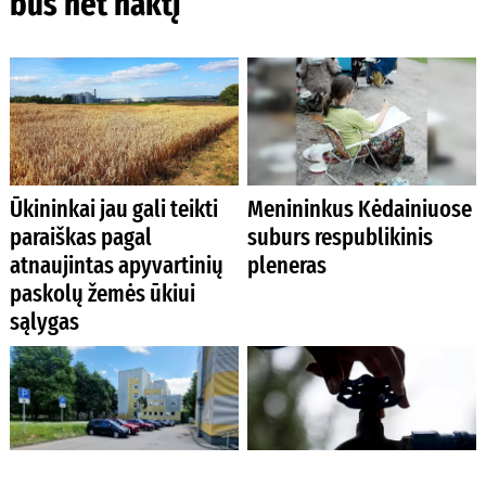
bus net naktį
Ūkininkai jau gali teikti
Menininkus Kėdainiuose
paraiškas pagal
suburs respublikinis
atnaujintas apyvartinių
pleneras
paskolų žemės ūkiui
sąlygas