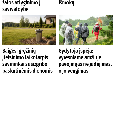
žalos atlyginimo į
išmokų
savivaldybę
Baigėsi gręžinių
Gydytoja įspėja:
įteisinimo laikotarpis:
vyresniame amžiuje
savininkai susizgribo
pavojingas ne judėjimas,
paskutinėmis dienomis
o jo vengimas