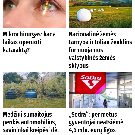
Mikrochirurgas: kada
Nacionalinė žemės
laikas operuoti
tarnyba ir toliau ženklins
kataraktą?
formuojamus
valstybinės žemės
sklypus
Medžiui sumaitojus
„Sodra“: per metus
penkis automobilius,
gyventojai neatsiėmė
savininkai kreipėsi dėl
4,6 mln. eurų ligos