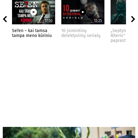
17:50
12:25
Se7en – kai tamsa
10 įsimintinų
„Septynių Kar
tampa meno kūriniu
detektyvinių serialų
Riteris" – kai
paprastumas 