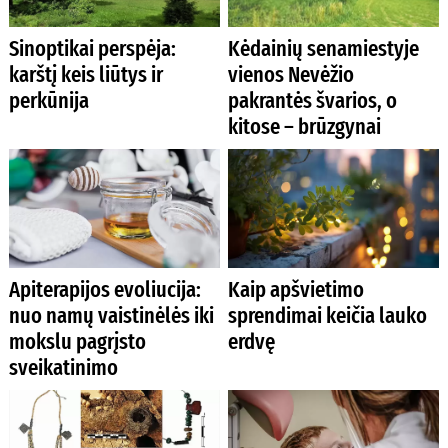
Sinoptikai perspėja:
Kėdainių senamiestyje
karštį keis liūtys ir
vienos Nevėžio
perkūnija
pakrantės švarios, o
kitose – brūzgynai
Apiterapijos evoliucija:
Kaip apšvietimo
nuo namų vaistinėlės iki
sprendimai keičia lauko
mokslu pagrįsto
erdvę
sveikatinimo