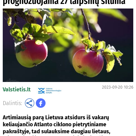
prognozuojama 27 laipsnių šiluma
2023-09-20 10:26
Valstietis.lt
Dalintis:
Artimiausią parą Lietuva atsidurs iš vakarų
keliaujančio Atlanto ciklono pietrytiniame
pakraštyje, tad sulauksime daugiau lietaus,