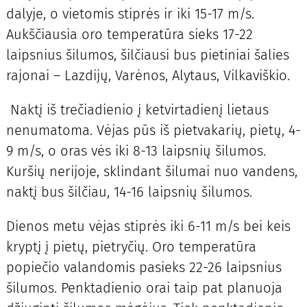
dalyje, o vietomis stiprės ir iki 15-17 m/s.
Aukščiausia oro temperatūra sieks 17-22
laipsnius šilumos, šilčiausi bus pietiniai šalies
rajonai – Lazdijų, Varėnos, Alytaus, Vilkaviškio.
Naktį iš trečiadienio į ketvirtadienį lietaus
nenumatoma. Vėjas pūs iš pietvakarių, pietų, 4-
9 m/s, o oras vės iki 8-13 laipsnių šilumos.
Kuršių nerijoje, sklindant šilumai nuo vandens,
naktį bus šilčiau, 14-16 laipsnių šilumos.
Dienos metu vėjas stiprės iki 6-11 m/s bei keis
kryptį į pietų, pietryčių. Oro temperatūra
popiečio valandomis pasieks 22-26 laipsnius
šilumos. Penktadienio orai taip pat planuoja