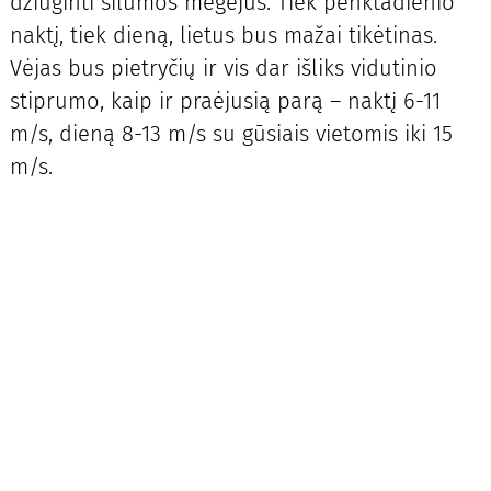
džiuginti šilumos mėgėjus. Tiek penktadienio
naktį, tiek dieną, lietus bus mažai tikėtinas.
Vėjas bus pietryčių ir vis dar išliks vidutinio
stiprumo, kaip ir praėjusią parą – naktį 6-11
m/s, dieną 8-13 m/s su gūsiais vietomis iki 15
m/s.