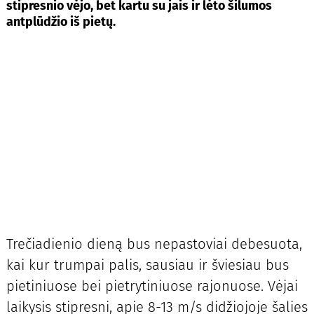
stipresnio vėjo, bet kartu su jais ir lėto šilumos
antplūdžio iš pietų.
Trečiadienio dieną bus nepastoviai debesuota,
kai kur trumpai palis, sausiau ir šviesiau bus
pietiniuose bei pietrytiniuose rajonuose. Vėjai
laikysis stipresni, apie 8-13 m/s didžiojoje šalies