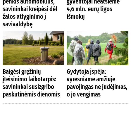
penkis automobilius,
gyventojai neatsiėmė
savininkai kreipėsi dėl
4,6 mln. eurų ligos
žalos atlyginimo į
išmokų
savivaldybę
Baigėsi gręžinių
Gydytoja įspėja:
įteisinimo laikotarpis:
vyresniame amžiuje
savininkai susizgribo
pavojingas ne judėjimas,
paskutinėmis dienomis
o jo vengimas