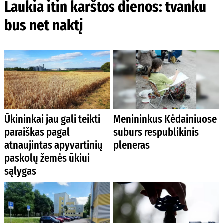
Laukia itin karštos dienos: tvanku
bus net naktį
Ūkininkai jau gali teikti
Menininkus Kėdainiuose
paraiškas pagal
suburs respublikinis
atnaujintas apyvartinių
pleneras
paskolų žemės ūkiui
sąlygas