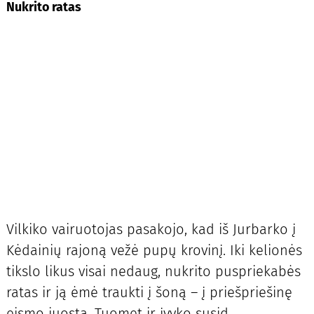
Nukrito ratas
Vilkiko vairuotojas pasakojo, kad iš Jurbarko į
Kėdainių rajoną vežė pupų krovinį. Iki kelionės
tikslo likus visai nedaug, nukrito puspriekabės
ratas ir ją ėmė traukti į šoną – į priešpriešinę
eismo juostą. Tuomet ir įvyko susid