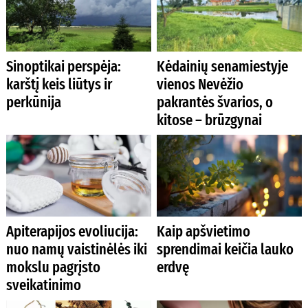
Sinoptikai perspėja:
Kėdainių senamiestyje
karštį keis liūtys ir
vienos Nevėžio
perkūnija
pakrantės švarios, o
kitose – brūzgynai
Apiterapijos evoliucija:
Kaip apšvietimo
nuo namų vaistinėlės iki
sprendimai keičia lauko
mokslu pagrįsto
erdvę
sveikatinimo