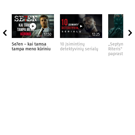
17:50
12:25
Se7en – kai tamsa
10 įsimintinų
„Septynių Kar
tampa meno kūriniu
detektyvinių serialų
Riteris" – kai
paprastumas 