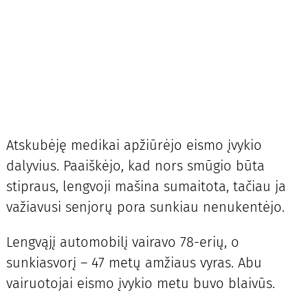
Atskubėję medikai apžiūrėjo eismo įvykio
dalyvius. Paaiškėjo, kad nors smūgio būta
stipraus, lengvoji mašina sumaitota, tačiau ja
važiavusi senjorų pora sunkiau nenukentėjo.
Lengvąjį automobilį vairavo 78-erių, o
sunkiasvorį – 47 metų amžiaus vyras. Abu
vairuotojai eismo įvykio metu buvo blaivūs.