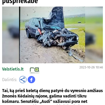
puspriekabė
2023-10-26 10:46
Valstietis.lt
Dalintis:
Tai, ką prieš keletą dienų patyrė du vyresnio amžiaus
žmonės Kėdainių rajone, galima vadinti tikru
košmaru. Senutėliu „Audi“ važiavusi pora net