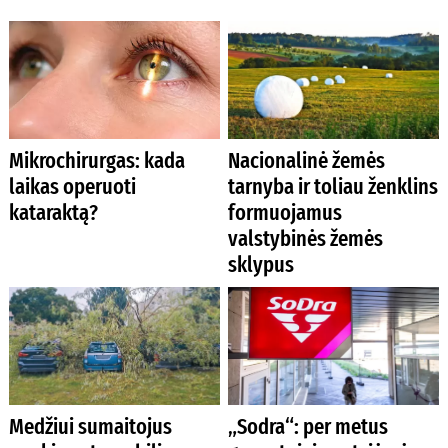
Mikrochirurgas: kada
Nacionalinė žemės
laikas operuoti
tarnyba ir toliau ženklins
kataraktą?
formuojamus
valstybinės žemės
sklypus
Medžiui sumaitojus
„Sodra“: per metus