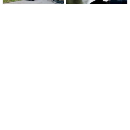
Prie Priėmimo–skubios
Baigėsi ketverius metus
pagalbos skyriaus – 15
trukęs neįregistruotų
minučių taisyklė
gręžinių įteisinimo
laikotarpis
Tokios liepos seniai
Iš rankų ir širdies
nebuvo
šilumos gimstantis
grožis ir bendrystė