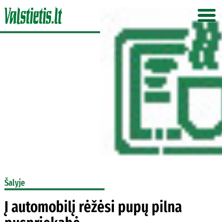
Šalyje
Į automobilį rėžėsi pupų pilna