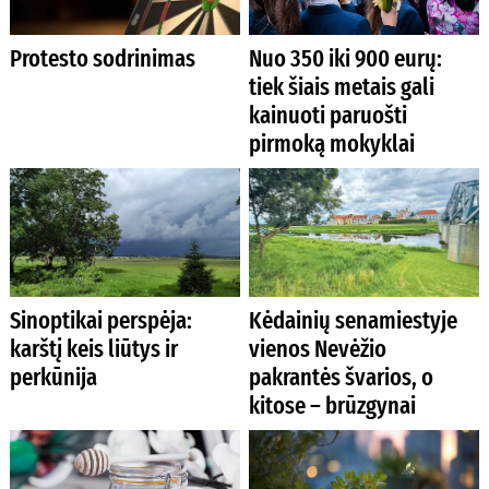
Protesto sodrinimas
Nuo 350 iki 900 eurų:
tiek šiais metais gali
kainuoti paruošti
pirmoką mokyklai
Sinoptikai perspėja:
Kėdainių senamiestyje
karštį keis liūtys ir
vienos Nevėžio
perkūnija
pakrantės švarios, o
kitose – brūzgynai