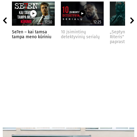
17:50
12:25
Se7en – kai tamsa
10 įsimintinų
„Septynių Kar
tampa meno kūriniu
detektyvinių serialų
Riteris" – kai
paprastumas 