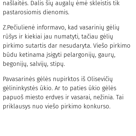
našlaitės. Dalis šių augalų ėmė skleistis tik
pastarosiomis dienomis.
Z.Pečiulienė informavo, kad vasarinių gėlių
rūšys ir kiekiai jau numatyti, tačiau gėlių
pirkimo sutartis dar nesudaryta. Viešo pirkimo
būdu ketinama įsigyti pelargonijų, gaurų,
begonijų, salvijų, stipų.
Pavasarinės gėlės nupirktos iš Olisevičių
gėlininkystės ūkio. Ar to paties ūkio gėlės
papuoš miesto erdves ir vasarai, nežinia. Tai
priklausys nuo viešo pirkimo konkurso.