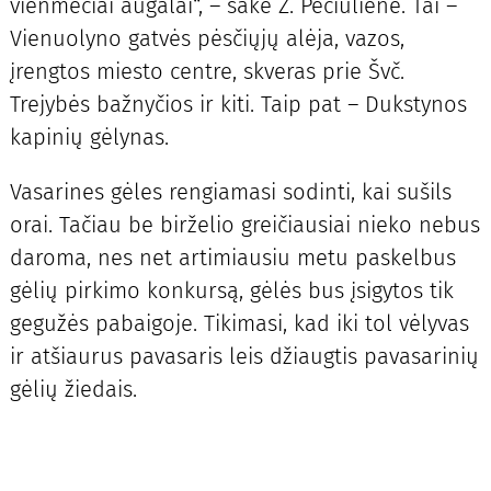
vienmečiai augalai“, – sakė Z. Pečiulienė. Tai –
Vienuolyno gatvės pėsčiųjų alėja, vazos,
įrengtos miesto centre, skveras prie Švč.
Trejybės bažnyčios ir kiti. Taip pat – Dukstynos
kapinių gėlynas.
Vasarines gėles rengiamasi sodinti, kai sušils
orai. Tačiau be birželio greičiausiai nieko nebus
daroma, nes net artimiausiu metu paskelbus
gėlių pirkimo konkursą, gėlės bus įsigytos tik
gegužės pabaigoje. Tikimasi, kad iki tol vėlyvas
ir atšiaurus pavasaris leis džiaugtis pavasarinių
gėlių žiedais.