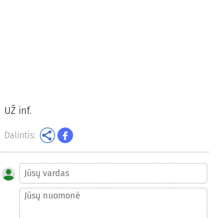
UŽ inf.
Dalintis: