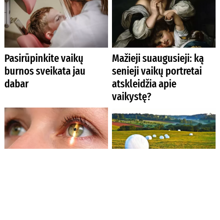
Pasirūpinkite vaikų
Mažieji suaugusieji: ką
burnos sveikata jau
senieji vaikų portretai
dabar
atskleidžia apie
vaikystę?
Mikrochirurgas: kada
Nacionalinė žemės
laikas operuoti
tarnyba ir toliau ženklins
kataraktą?
formuojamus
valstybinės žemės