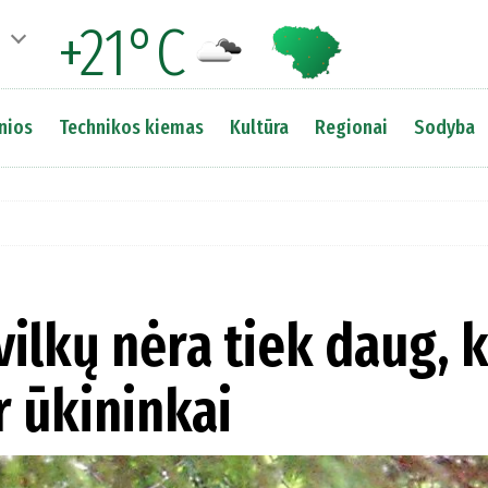
+21°C
nios
Technikos kiemas
Kultūra
Regionai
Sodyba
ilkų nėra tiek daug, 
r ūkininkai