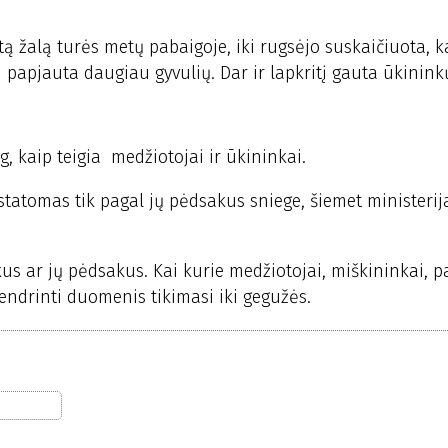
tą žalą turės metų pabaigoje, iki rugsėjo suskaičiuota, 
 papjauta daugiau gyvulių. Dar ir lapkritį gauta ūkinin
, kaip teigia medžiotojai ir ūkininkai.
ustatomas tik pagal jų pėdsakus sniege, šiemet ministerij
s ar jų pėdsakus. Kai kurie medžiotojai, miškininkai, pa
bendrinti duomenis tikimasi iki gegužės.