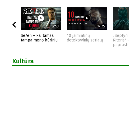
17:50
12:25
Se7en – kai tamsa
10 įsimintinų
„Septyni
tampa meno kūriniu
detektyvinių serialų
Riteris" 
paprast
Kultūra