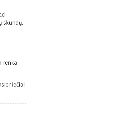
kad
kų skundų.
a renka
sieniečiai