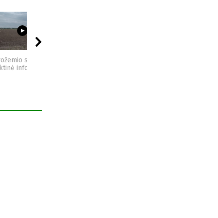
03:23
09:44
04:49
vožemio sveikata -
Sėjomaina - praktinė
Kompostas - praktinė
ktinė informacija
informacija
informacija