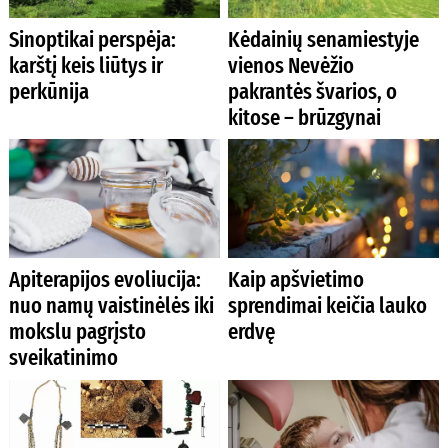
Sinoptikai perspėja:
Kėdainių senamiestyje
karštį keis liūtys ir
vienos Nevėžio
perkūnija
pakrantės švarios, o
kitose – brūzgynai
Apiterapijos evoliucija:
Kaip apšvietimo
nuo namų vaistinėlės iki
sprendimai keičia lauko
mokslu pagrįsto
erdvę
sveikatinimo