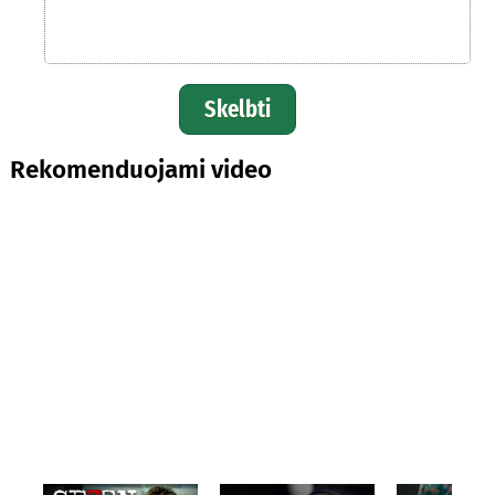
Skelbti
Rekomenduojami video