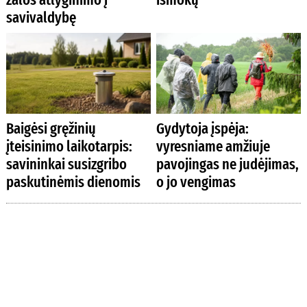
savivaldybę
Baigėsi gręžinių
Gydytoja įspėja:
įteisinimo laikotarpis:
vyresniame amžiuje
savininkai susizgribo
pavojingas ne judėjimas,
paskutinėmis dienomis
o jo vengimas