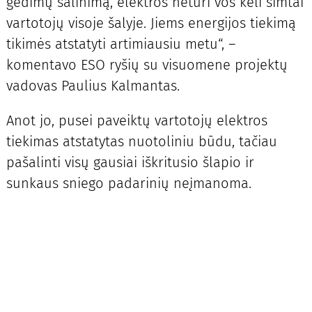
gedimų šalinimą, elektros neturi vos keli šimtai
vartotojų visoje šalyje. Jiems energijos tiekimą
tikimės atstatyti artimiausiu metu“, –
komentavo ESO ryšių su visuomene projektų
vadovas Paulius Kalmantas.
Anot jo, pusei paveiktų vartotojų elektros
tiekimas atstatytas nuotoliniu būdu, tačiau
pašalinti visų gausiai iškritusio šlapio ir
sunkaus sniego padarinių neįmanoma.