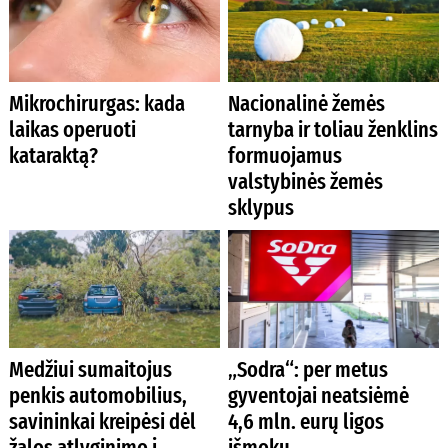
Mikrochirurgas: kada
Nacionalinė žemės
laikas operuoti
tarnyba ir toliau ženklins
kataraktą?
formuojamus
valstybinės žemės
sklypus
Medžiui sumaitojus
„Sodra“: per metus
penkis automobilius,
gyventojai neatsiėmė
savininkai kreipėsi dėl
4,6 mln. eurų ligos
žalos atlyginimo į
išmokų