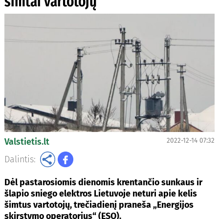
šimtai vartotojų
Valstietis.lt
2022-12-14 07:32
Dalintis:
Dėl pastarosiomis dienomis krentančio sunkaus ir
šlapio sniego elektros Lietuvoje neturi apie kelis
šimtus vartotojų, trečiadienį praneša „Energijos
skirstymo operatorius“ (ESO).