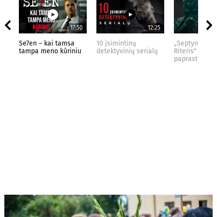
17:50
12:25
Se7en – kai tamsa
10 įsimintinų
„Septynių Kar
tampa meno kūriniu
detektyvinių serialų
Riteris" – kai
paprastumas 