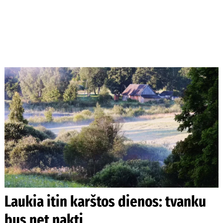
Laukia itin karštos dienos: tvanku
bus net naktį