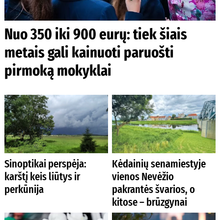
Nuo 350 iki 900 eurų: tiek šiais
metais gali kainuoti paruošti
pirmoką mokyklai
Sinoptikai perspėja:
Kėdainių senamiestyje
karštį keis liūtys ir
vienos Nevėžio
perkūnija
pakrantės švarios, o
kitose – brūzgynai