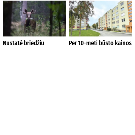
Nustatė briedžių
Per 10-metį būsto kainos
sumedžiojimo limitą
Lietuvoje pakilo net 177
proc.
Imasi griežtesnės
LEA parama šilumos
tiesiamo asfalto
siurbliams išgraibstoma
kokybės kontrolės
– papildomas etapas
nuo rugpjūčio 3 d.,