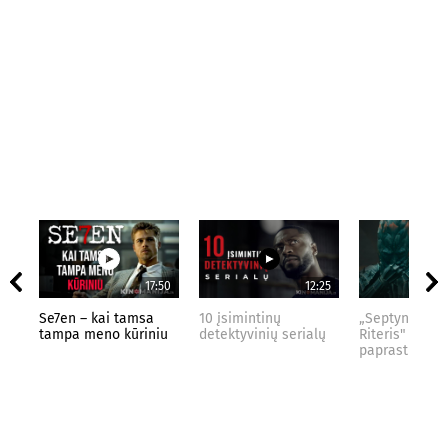
17:50
12:25
Se7en – kai tamsa
10 įsimintinų
„Septynių Kar
tampa meno kūriniu
detektyvinių serialų
Riteris" – kai
paprastumas 