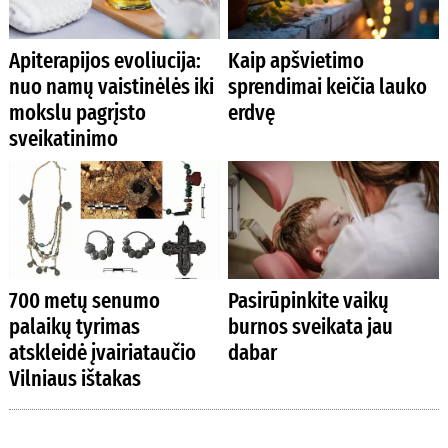
Apiterapijos evoliucija:
Kaip apšvietimo
nuo namų vaistinėlės iki
sprendimai keičia lauko
mokslu pagrįsto
erdvę
sveikatinimo
700 metų senumo
Pasirūpinkite vaikų
palaikų tyrimas
burnos sveikata jau
atskleidė įvairiataučio
dabar
Vilniaus ištakas