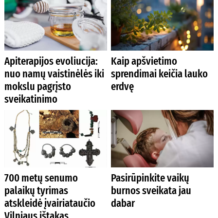
Apiterapijos evoliucija:
Kaip apšvietimo
nuo namų vaistinėlės iki
sprendimai keičia lauko
mokslu pagrįsto
erdvę
sveikatinimo
700 metų senumo
Pasirūpinkite vaikų
palaikų tyrimas
burnos sveikata jau
atskleidė įvairiataučio
dabar
Vilniaus ištakas