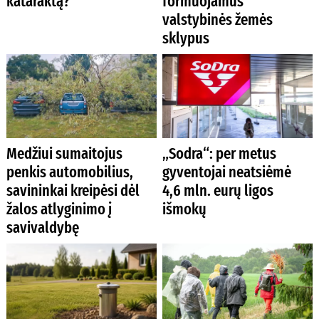
kataraktą?
formuojamus
valstybinės žemės
sklypus
Medžiui sumaitojus
„Sodra“: per metus
penkis automobilius,
gyventojai neatsiėmė
savininkai kreipėsi dėl
4,6 mln. eurų ligos
žalos atlyginimo į
išmokų
savivaldybę