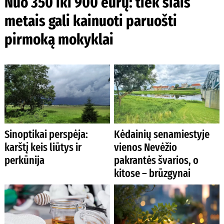
Nuo 350 iki 900 eurų: tiek šiais
metais gali kainuoti paruošti
pirmoką mokyklai
Sinoptikai perspėja:
Kėdainių senamiestyje
karštį keis liūtys ir
vienos Nevėžio
perkūnija
pakrantės švarios, o
kitose – brūzgynai