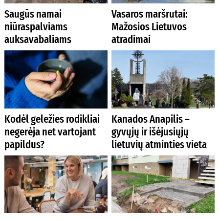
Saugūs namai
Vasaros maršrutai:
niūraspalviams
Mažosios Lietuvos
auksavabaliams
atradimai
Kodėl geležies rodikliai
Kanados Anapilis –
negerėja net vartojant
gyvųjų ir išėjusiųjų
papildus?
lietuvių atminties vieta