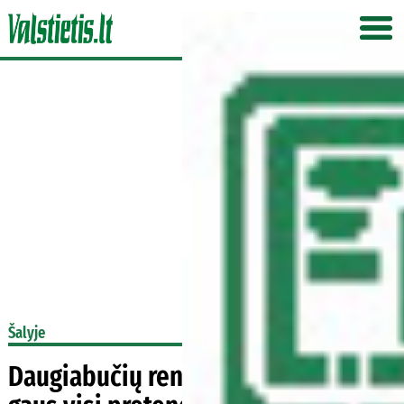
Šalyje
Daugiabučių renovacija: paramą