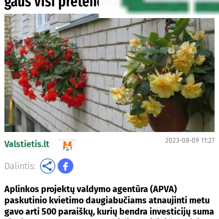
gaus visi pretendavusieji
2023-08-09 11:27
Valstietis.lt
Dalintis:
Aplinkos projektų valdymo agentūra (APVA)
paskutinio kvietimo daugiabučiams atnaujinti metu
gavo arti 500 paraiškų, kurių bendra investicijų suma