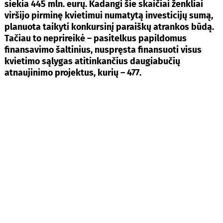
siekia 445 mln. eurų. Kadangi šie skaičiai ženkliai
viršijo pirminę kvietimui numatytą investicijų sumą,
planuota taikyti konkursinį paraiškų atrankos būdą.
Tačiau to neprireikė – pasitelkus papildomus
finansavimo šaltinius, nuspręsta finansuoti visus
kvietimo sąlygas atitinkančius daugiabučių
atnaujinimo projektus, kurių – 477.