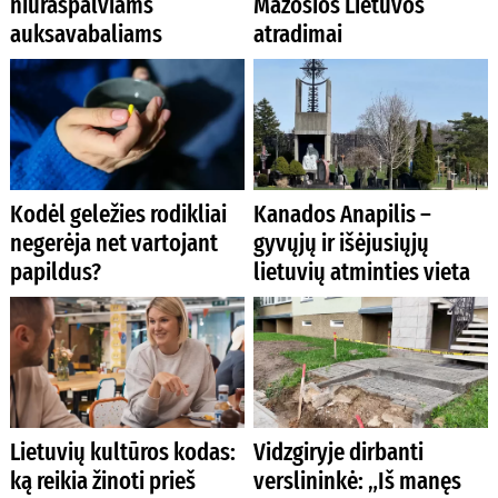
niūraspalviams
Mažosios Lietuvos
auksavabaliams
atradimai
Kodėl geležies rodikliai
Kanados Anapilis –
negerėja net vartojant
gyvųjų ir išėjusiųjų
papildus?
lietuvių atminties vieta
Lietuvių kultūros kodas:
Vidzgiryje dirbanti
ką reikia žinoti prieš
verslininkė: „Iš manęs