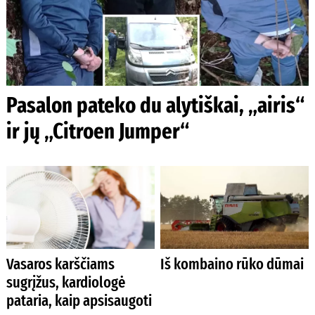
Pasalon pateko du alytiškai, „airis“
ir jų „Citroen Jumper“
Vasaros karščiams
Iš kombaino rūko dūmai
sugrįžus, kardiologė
pataria, kaip apsisaugoti