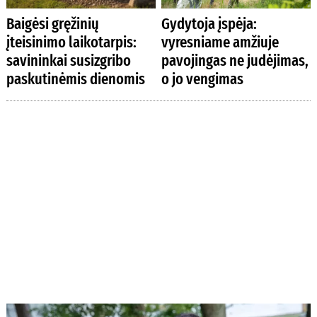
Baigėsi gręžinių
Gydytoja įspėja:
įteisinimo laikotarpis:
vyresniame amžiuje
savininkai susizgribo
pavojingas ne judėjimas,
paskutinėmis dienomis
o jo vengimas