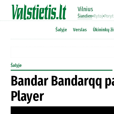
Vilnius
Šiandien
•
Rytoj
•
Poryt
Šalyje
Verslas
Ūkininkų ži
Šalyje
Bandar Bandarqq pal
Player