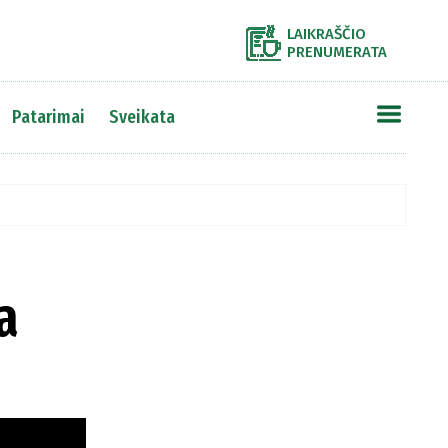
LAIKRAŠČIO
PRENUMERATA
Patarimai
Sveikata
a