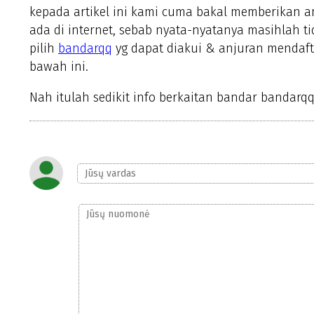
kepada artikel ini kami cuma bakal memberikan a
ada di internet, sebab nyata-nyatanya masihlah t
pilih
bandarqq
yg dapat diakui & anjuran mendafta
bawah ini.
Nah itulah sedikit info berkaitan bandar bandarqq