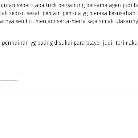
njuran seperti apa trick bergabung bersama agen judi 
idak sedikit sekali pemain pemula yg merasa kesusahan
rnya sendiri. menjadi serta-merta saja simak ulasanny
 permainan yg paling disukai para player judi. Terimaka