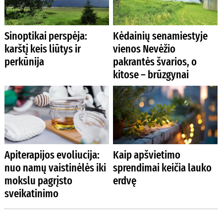
Sinoptikai perspėja:
Kėdainių senamiestyje
karštį keis liūtys ir
vienos Nevėžio
perkūnija
pakrantės švarios, o
kitose – brūzgynai
Apiterapijos evoliucija:
Kaip apšvietimo
nuo namų vaistinėlės iki
sprendimai keičia lauko
mokslu pagrįsto
erdvę
sveikatinimo