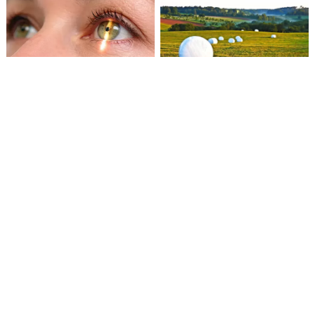
Mikrochirurgas: kada
Nacionalinė žemės
laikas operuoti
tarnyba ir toliau ženklins
kataraktą?
formuojamus
valstybinės žemės
sklypus
Medžiui sumaitojus
„Sodra“: per metus
penkis automobilius,
gyventojai neatsiėmė