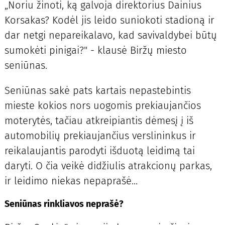
„Noriu žinoti, ką galvoja direktorius Dainius
Korsakas? Kodėl jis leido suniokoti stadioną ir
dar netgi nepareikalavo, kad savivaldybei būtų
sumokėti pinigai?" - klausė Biržų miesto
seniūnas.
Seniūnas sakė pats kartais nepastebintis
mieste kokios nors uogomis prekiaujančios
moterytės, tačiau atkreipiantis dėmesį į iš
automobilių prekiaujančius verslininkus ir
reikalaujantis parodyti išduotą leidimą tai
daryti. O čia veikė didžiulis atrakcionų parkas,
ir leidimo niekas nepaprašė...
Seniūnas rinkliavos neprašė?