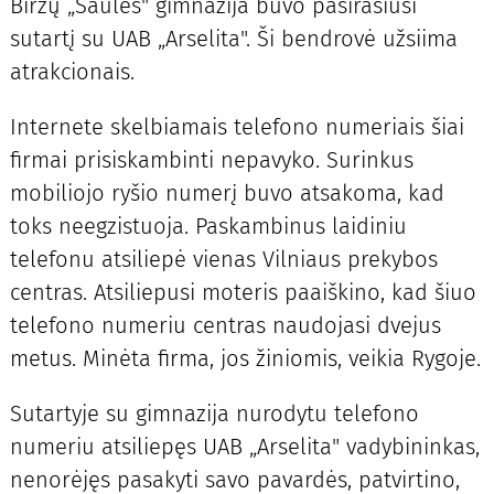
Biržų „Saulės" gimnazija buvo pasirašiusi
sutartį su UAB „Arselita". Ši bendrovė užsiima
atrakcionais.
Internete skelbiamais telefono numeriais šiai
firmai prisiskambinti nepavyko. Surinkus
mobiliojo ryšio numerį buvo atsakoma, kad
toks neegzistuoja. Paskambinus laidiniu
telefonu atsiliepė vienas Vilniaus prekybos
centras. Atsiliepusi moteris paaiškino, kad šiuo
telefono numeriu centras naudojasi dvejus
metus. Minėta firma, jos žiniomis, veikia Rygoje.
Sutartyje su gimnazija nurodytu telefono
numeriu atsiliepęs UAB „Arselita" vadybininkas,
nenorėjęs pasakyti savo pavardės, patvirtino,