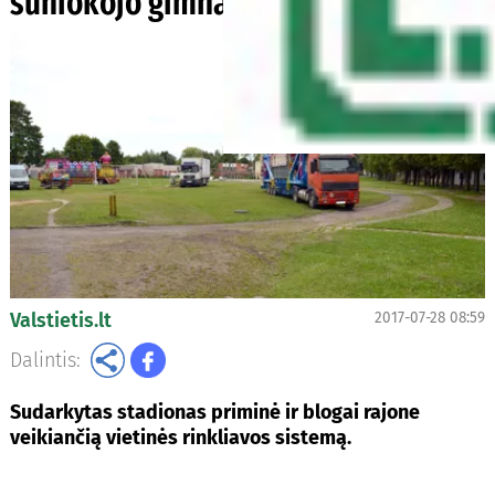
suniokojo gimnazijos stadioną
Valstietis.lt
2017-07-28 08:59
Dalintis:
Sudarkytas stadionas priminė ir blogai rajone
veikiančią vietinės rinkliavos sistemą.