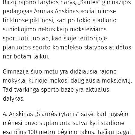
Biržų rajono tarybos narys, „Saulės" gimnazijos
pedagogas Arūnas Anskinas socialiniuose
tinkluose piktinosi, kad po tokio stadiono
suniokojimo nebus kaip moksleiviams
sportuoti. Juolab, kad šioje teritorijoje
planuotos sporto komplekso statybos atidėtos
neribotam laikui.
Gimnazija šiuo metu yra didžiausia rajone
mokykla, kurioje mokosi daugiausia moksleivių.
Tad tvarkinga sporto bazė yra aktualus
dalykas.
A. Anskinas „Šiaurės rytams" sakė, kad rugsėjo
mėnesį buvo suplanuota sutvarkyti stadione
esančius 100 metrų bėgimo takus. Tačiau pagal