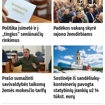
Politika įsimetė ir į
Padėkos vakarą skyrė
„tingius“ seniūnaičių
rajono žemdirbiams
rinkimus
Prašo sumažinti
Sostinėje iš sandėliukų-
savivaldybės taikomą
konteinerių pavogta
žemės mokesčio tarifą
statybinių įrankių už 14
tūkst. eurų