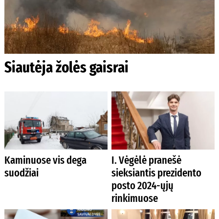
Siautėja žolės gaisrai
Kaminuose vis dega
I. Vėgėlė pranešė
suodžiai
sieksiantis prezidento
posto 2024-ųjų
rinkimuose