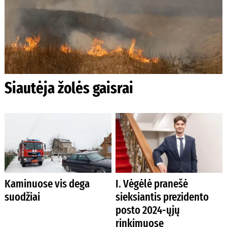
Siautėja žolės gaisrai
Kaminuose vis dega
I. Vėgėlė pranešė
suodžiai
sieksiantis prezidento
posto 2024-ųjų
rinkimuose