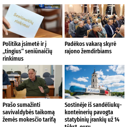
Politika įsimetė ir į
Padėkos vakarą skyrė
„tingius“ seniūnaičių
rajono žemdirbiams
rinkimus
Prašo sumažinti
Sostinėje iš sandėliukų-
savivaldybės taikomą
konteinerių pavogta
žemės mokesčio tarifą
statybinių įrankių už 14
tūkst. eurų