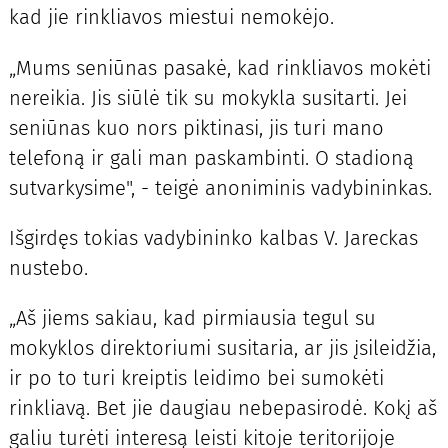
kad jie rinkliavos miestui nemokėjo.
„Mums seniūnas pasakė, kad rinkliavos mokėti
nereikia. Jis siūlė tik su mokykla susitarti. Jei
seniūnas kuo nors piktinasi, jis turi mano
telefoną ir gali man paskambinti. O stadioną
sutvarkysime", - teigė anoniminis vadybininkas.
Išgirdęs tokias vadybininko kalbas V. Jareckas
nustebo.
„Aš jiems sakiau, kad pirmiausia tegul su
mokyklos direktoriumi susitaria, ar jis įsileidžia,
ir po to turi kreiptis leidimo bei sumokėti
rinkliavą. Bet jie daugiau nebepasirodė. Kokį aš
galiu turėti interesą leisti kitoje teritorijoje