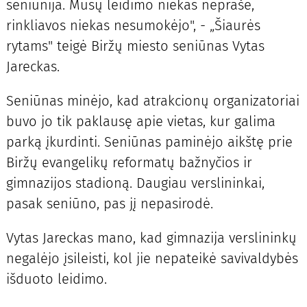
seniūnija. Mūsų leidimo niekas neprašė,
rinkliavos niekas nesumokėjo", - „Šiaurės
rytams" teigė Biržų miesto seniūnas Vytas
Jareckas.
Seniūnas minėjo, kad atrakcionų organizatoriai
buvo jo tik paklausę apie vietas, kur galima
parką įkurdinti. Seniūnas paminėjo aikštę prie
Biržų evangelikų reformatų bažnyčios ir
gimnazijos stadioną. Daugiau verslininkai,
pasak seniūno, pas jį nepasirodė.
Vytas Jareckas mano, kad gimnazija verslininkų
negalėjo įsileisti, kol jie nepateikė savivaldybės
išduoto leidimo.