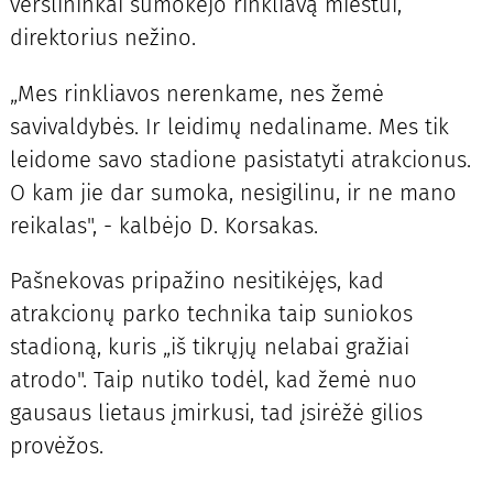
verslininkai sumokėjo rinkliavą miestui,
direktorius nežino.
„Mes rinkliavos nerenkame, nes žemė
savivaldybės. Ir leidimų nedaliname. Mes tik
leidome savo stadione pasistatyti atrakcionus.
O kam jie dar sumoka, nesigilinu, ir ne mano
reikalas", - kalbėjo D. Korsakas.
Pašnekovas pripažino nesitikėjęs, kad
atrakcionų parko technika taip suniokos
stadioną, kuris „iš tikrųjų nelabai gražiai
atrodo". Taip nutiko todėl, kad žemė nuo
gausaus lietaus įmirkusi, tad įsirėžė gilios
provėžos.