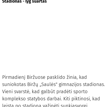
Stadionas - lyg suartas
Pirmadienį Biržuose pasklido žinia, kad
suniokotas Biržų „Saulės" gimnazijos stadionas.
Vieni svarstė, kad galbūt pradėti sporto
komplekso statybos darbai. Kiti piktinosi, kad
leista po stadioną važinėti sunkiasvorei