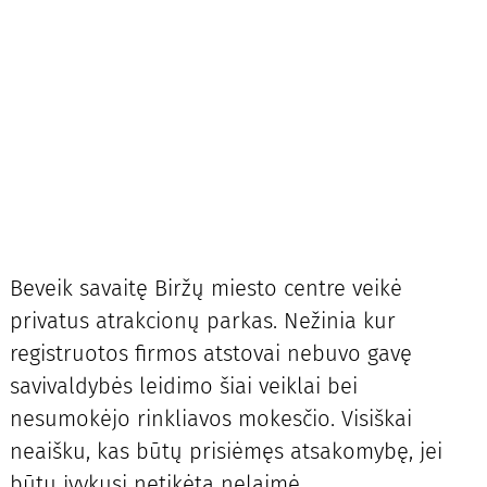
Beveik savaitę Biržų miesto centre veikė
privatus atrakcionų parkas. Nežinia kur
registruotos firmos atstovai nebuvo gavę
savivaldybės leidimo šiai veiklai bei
nesumokėjo rinkliavos mokesčio. Visiškai
neaišku, kas būtų prisiėmęs atsakomybę, jei
būtų įvykusi netikėta nelaimė.