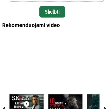
Skelbti
Rekomenduojami video