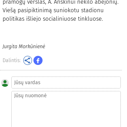
pramogų verslas, A. Anskinui nekilo abejonių.
Viešą pasipiktinimą suniokotu stadionu
politikas išliejo socialiniuose tinkluose.
Jurgita Morkūnienė
Dalintis: