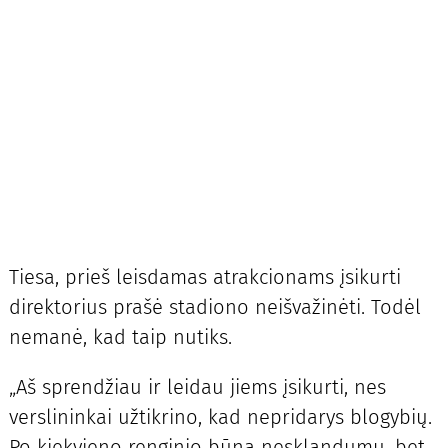
Tiesa, prieš leisdamas atrakcionams įsikurti
direktorius prašė stadiono neišvažinėti. Todėl
nemanė, kad taip nutiks.
„Aš sprendžiau ir leidau jiems įsikurti, nes
verslininkai užtikrino, kad nepridarys blogybių.
Po kiekvieno renginio būna nesklandumų, bet