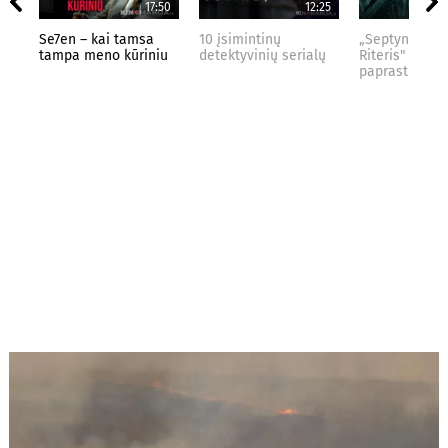
17:50
12:25
Se7en – kai tamsa
10 įsimintinų
„Septynių Kar
tampa meno kūriniu
detektyvinių serialų
Riteris" – kai
paprastumas 