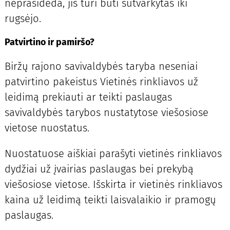
neprasideda, jis turi būti sutvarkytas iki
rugsėjo.
Patvirtino ir pamiršo?
Biržų rajono savivaldybės taryba neseniai
patvirtino pakeistus Vietinės rinkliavos už
leidimą prekiauti ar teikti paslaugas
savivaldybės tarybos nustatytose viešosiose
vietose nuostatus.
Nuostatuose aiškiai parašyti vietinės rinkliavos
dydžiai už įvairias paslaugas bei prekybą
viešosiose vietose. Išskirta ir vietinės rinkliavos
kaina už leidimą teikti laisvalaikio ir pramogų
paslaugas.