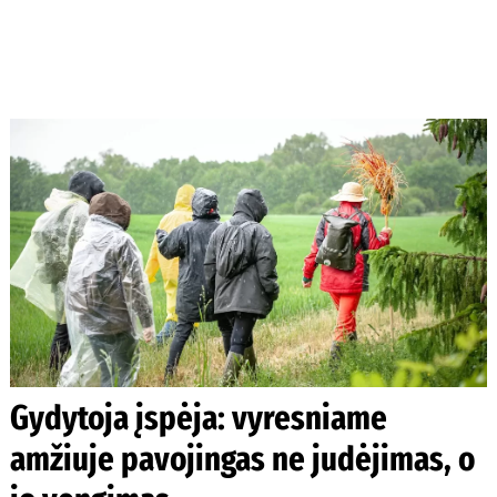
Gydytoja įspėja: vyresniame
amžiuje pavojingas ne judėjimas, o