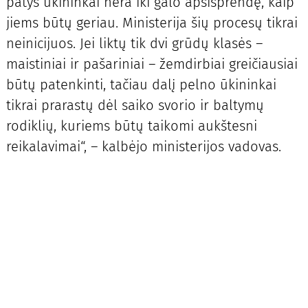
patys ūkininkai nėra iki galo apsisprendę, kaip
jiems būtų geriau. Ministerija šių procesų tikrai
neinicijuos. Jei liktų tik dvi grūdų klasės –
maistiniai ir pašariniai – žemdirbiai greičiausiai
būtų patenkinti, tačiau dalį pelno ūkininkai
tikrai prarastų dėl saiko svorio ir baltymų
rodiklių, kuriems būtų taikomi aukštesni
reikalavimai“, – kalbėjo ministerijos vadovas.