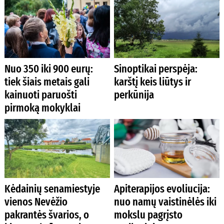
Nuo 350 iki 900 eurų:
Sinoptikai perspėja:
tiek šiais metais gali
karštį keis liūtys ir
kainuoti paruošti
perkūnija
pirmoką mokyklai
Kėdainių senamiestyje
Apiterapijos evoliucija:
vienos Nevėžio
nuo namų vaistinėlės iki
pakrantės švarios, o
mokslu pagrįsto