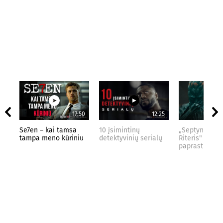
17:50
12:25
Se7en – kai tamsa
10 įsimintinų
„Septynių Kar
tampa meno kūriniu
detektyvinių serialų
Riteris" – kai
paprastumas 