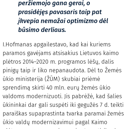
peržiemojo gana gerai, o
prasidėjęs pavasaris taip pat
įkvepia nemažai optimizmo dėl
būsimo derliaus.
I.Hofmanas apgailestavo, kad kai kuriems
paramos gavėjams atsisakius Lietuvos kaimo
plėtros 2014–2020 m. programos lėšų, dalis
pinigų taip ir liko nepanaudota. Dėl to Žemės
ūkio ministerija (ŽŪM) skubiai priėmė
sprendimą skirti 40 mln. eurų žemės ūkio
valdoms modernizuoti. Jis pabrėžė, kad šalies
ūkininkai dar gali suspėti iki gegužės 7 d. teikti
paraiškas supaprastinta tvarka paramai žemės
ūkio valdų modernizavimui pagal Kaimo