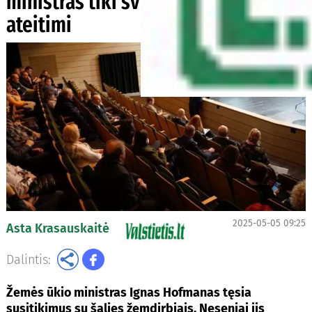
ministras tiki šviesia žemės ūkio
ateitimi
2025-05-05 09:25
Asta Krasauskaitė
Dalintis:
Žemės ūkio ministras Ignas Hofmanas tęsia
susitikimus su šalies žemdirbiais. Neseniai jis