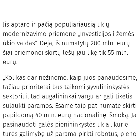
Jis aptarė ir pačią populiariausią ūkių
modernizavimo priemonę „Investicijos į žemės
ūkio valdas“. Deja, iš numatytų 200 mln. eurų
šiai priemonei skirtų lėšų jau likę tik 55 mln.
eurų.
„Kol kas dar nežinome, kaip juos panaudosime,
tačiau prioritetai bus taikomi gyvulininkystės
sektoriui, tad augalininkai vargu ar gali tikėtis
sulaukti paramos. Esame taip pat numatę skirti
papildomą 40 mln. eurų nacionalinę išmoką. Ja
pasinaudoti galės pienininkystės ūkiai, kurie
turės galimybę už paramą pirkti robotus, pieno