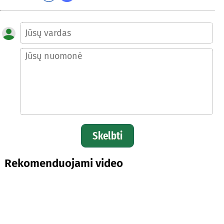
Skelbti
Rekomenduojami video