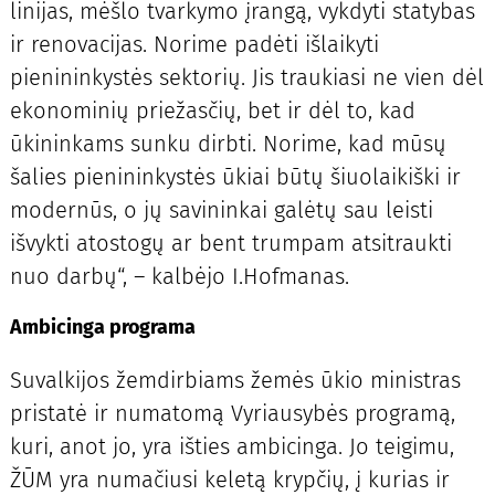
linijas, mėšlo tvarkymo įrangą, vykdyti statybas
ir renovacijas. Norime padėti išlaikyti
pienininkystės sektorių. Jis traukiasi ne vien dėl
ekonominių priežasčių, bet ir dėl to, kad
ūkininkams sunku dirbti. Norime, kad mūsų
šalies pienininkystės ūkiai būtų šiuolaikiški ir
modernūs, o jų savininkai galėtų sau leisti
išvykti atostogų ar bent trumpam atsitraukti
nuo darbų“, – kalbėjo I.Hofmanas.
Ambicinga programa
Suvalkijos žemdirbiams žemės ūkio ministras
pristatė ir numatomą Vyriausybės programą,
kuri, anot jo, yra išties ambicinga. Jo teigimu,
ŽŪM yra numačiusi keletą krypčių, į kurias ir