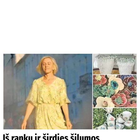
Iš rankų ir širdies šilumos