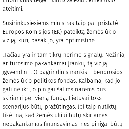
I.Hofmanas teigė tikintis šviesia žemės ūkio
ateitimi.
Susirinkusiesiems ministras taip pat pristatė
Europos Komisijos (EK) pateiktą žemės ūkio
viziją, kuri, pasak jo, yra optimistinė.
„Tačiau yra ir tam tikrų nerimo signalų. Nežinia,
ar turėsime pakankamai įrankių tą viziją
įgyvendinti. O pagrindinis įrankis – bendrosios
žemės ūkio politikos fondas. Kalbama, kad jo
gali nelikti, o pinigai šalims narėms bus
skiriami per vieną fondą. Lietuvai toks
scenarijus būtų pražūtingas. Jei taip nutiktų,
tikėtina, kad žemės ūkiui būtų skiriamas
nepakankamas finansavimas, nes pinigai būtų