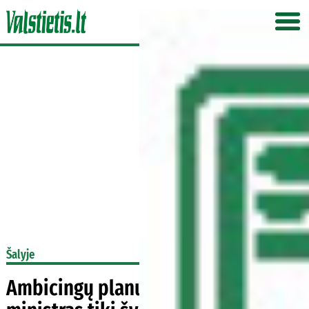
Šalyje
Ambicingų planų neslepiantis