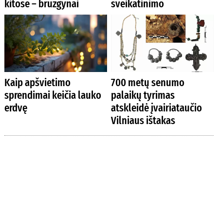
kitose – brūzgynai
sveikatinimo
Kaip apšvietimo
700 metų senumo
sprendimai keičia lauko
palaikų tyrimas
erdvę
atskleidė įvairiataučio
Vilniaus ištakas