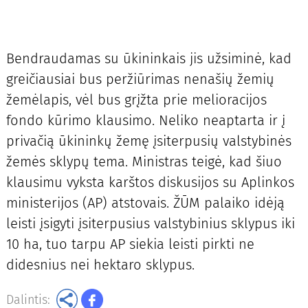
Bendraudamas su ūkininkais jis užsiminė, kad
greičiausiai bus peržiūrimas nenašių žemių
žemėlapis, vėl bus grįžta prie melioracijos
fondo kūrimo klausimo. Neliko neaptarta ir į
privačią ūkininkų žemę įsiterpusių valstybinės
žemės sklypų tema. Ministras teigė, kad šiuo
klausimu vyksta karštos diskusijos su Aplinkos
ministerijos (AP) atstovais. ŽŪM palaiko idėją
leisti įsigyti įsiterpusius valstybinius sklypus iki
10 ha, tuo tarpu AP siekia leisti pirkti ne
didesnius nei hektaro sklypus.
Dalintis: