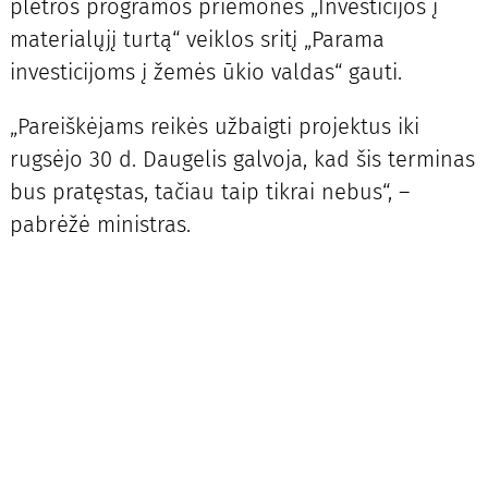
plėtros programos priemonės „Investicijos į
materialųjį turtą“ veiklos sritį „Parama
investicijoms į žemės ūkio valdas“ gauti.
„Pareiškėjams reikės užbaigti projektus iki
rugsėjo 30 d. Daugelis galvoja, kad šis terminas
bus pratęstas, tačiau taip tikrai nebus“, –
pabrėžė ministras.