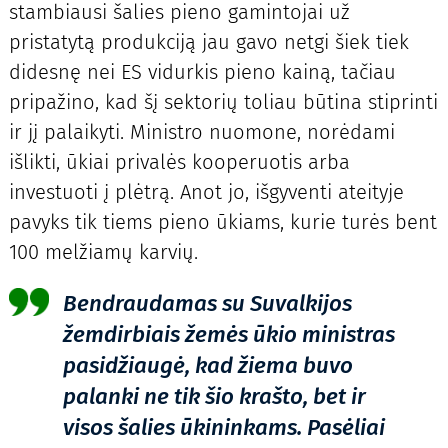
stambiausi šalies pieno gamintojai už
pristatytą produkciją jau gavo netgi šiek tiek
didesnę nei ES vidurkis pieno kainą, tačiau
pripažino, kad šį sektorių toliau būtina stiprinti
ir jį palaikyti. Ministro nuomone, norėdami
išlikti, ūkiai privalės kooperuotis arba
investuoti į plėtrą. Anot jo, išgyventi ateityje
pavyks tik tiems pieno ūkiams, kurie turės bent
100 melžiamų karvių.
Bendraudamas su Suvalkijos
žemdirbiais žemės ūkio ministras
pasidžiaugė, kad žiema buvo
palanki ne tik šio krašto, bet ir
visos šalies ūkininkams. Pasėliai