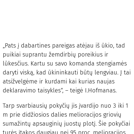
„Pats į dabartines pareigas atėjau iš ūkio, tad
puikiai suprantu žemdirbių poreikius ir
lūkesčius. Kartu su savo komanda stengiamės
daryti viską, kad ūkininkauti būtų lengviau. Į tai
atsižvelgėme ir kurdami kai kurias naujas
deklaravimo taisykles“, – teigė I.Hofmanas.
Tarp svarbiausių pokyčių jis įvardijo nuo 3 iki 1
m prie didžiosios dalies melioracijos griovių
sumažintų apsauginių juostų plotį. Šie pokyčiai
turės įtakos daugiau nei 95 proc. melioracijos