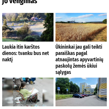
jo vengimas
Laukia itin karštos
Ūkininkai jau gali teikti
dienos: tvanku bus net
paraiškas pagal
naktį
atnaujintas apyvartinių
paskolų žemės ūkiui
sąlygas