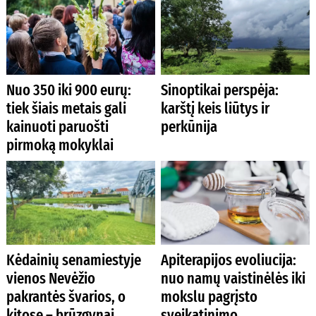
Nuo 350 iki 900 eurų:
Sinoptikai perspėja:
tiek šiais metais gali
karštį keis liūtys ir
kainuoti paruošti
perkūnija
pirmoką mokyklai
Kėdainių senamiestyje
Apiterapijos evoliucija:
vienos Nevėžio
nuo namų vaistinėlės iki
pakrantės švarios, o
mokslu pagrįsto
kitose – brūzgynai
sveikatinimo