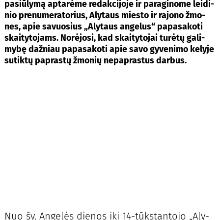
pa­siū­ly­mą ap­ta­rė­me re­dak­ci­jo­je ir pa­ra­gi­no­me lei­di­
nio pre­nu­me­ra­to­rius, Aly­taus mies­to ir ra­jo­no žmo­
nes, apie sa­vuo­sius „Aly­taus an­ge­lus“ pa­pa­sa­ko­ti
skai­ty­to­jams. No­rė­jo­si, kad skai­ty­to­jai tu­rė­tų ga­li­
my­bę daž­niau pa­pa­sa­ko­ti apie sa­vo gy­ve­ni­mo ke­ly­je
su­tik­tų pa­pras­tų žmo­nių ne­pa­pras­tus dar­bus.
Nuo šv. An­ge­lės die­nos iki 14-tūks­tan­to­jo „Aly­