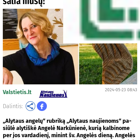
ša­lia mū­sų!
2024-05-23 08:43
Valstietis.lt
Dalintis:
„Aly­taus an­ge­lų“ rub­ri­ką „Aly­taus nau­jie­noms“ pa­
siū­lė aly­tiš­kė An­ge­lė Nar­kū­nie­nė, kurią kalbinome
per jos vardadienį, mi­nint šv. An­ge­lės die­ną. An­ge­lės