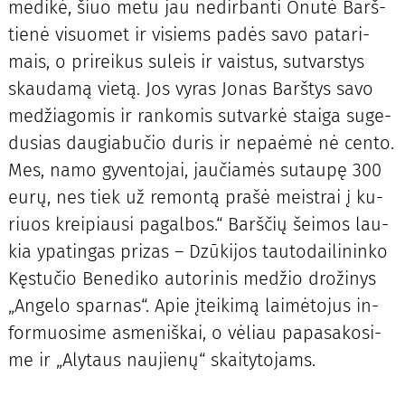
me­di­kė, šiuo me­tu jau ne­dir­ban­ti Onu­tė Barš­
tie­nė vi­suo­met ir vi­siems pa­dės sa­vo pa­ta­ri­
mais, o pri­rei­kus su­leis ir vais­tus, su­tvars­tys
skau­da­mą vie­tą. Jos vy­ras Jo­nas Barš­tys sa­vo
me­džia­go­mis ir ran­ko­mis su­tvar­kė stai­ga su­ge­
du­sias dau­gia­bu­čio du­ris ir ne­pa­ė­mė nė cen­to.
Mes, na­mo gy­ven­to­jai, jau­čia­mės su­tau­pę 300
eu­rų, nes tiek už re­mon­tą pra­šė meist­rai į ku­
riuos krei­piau­si pa­gal­bos.“ Barš­čių šei­mos lau­
kia ypa­tin­gas pri­zas – Dzū­ki­jos tau­to­dai­li­nin­ko
Kęs­tu­čio Be­ne­di­ko au­to­ri­nis me­džio dro­ži­nys
„An­ge­lo spar­nas“. Apie įtei­ki­mą lai­mė­to­jus in­
for­muo­si­me as­me­niš­kai, o vė­liau pap­asa­ko­si­
me ir „Aly­taus nau­jie­nų“ skai­ty­to­jams.