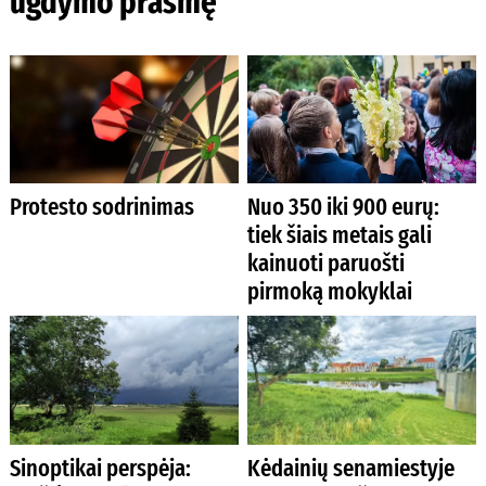
ugdymo prasmę
Protesto sodrinimas
Nuo 350 iki 900 eurų:
tiek šiais metais gali
kainuoti paruošti
pirmoką mokyklai
Sinoptikai perspėja:
Kėdainių senamiestyje