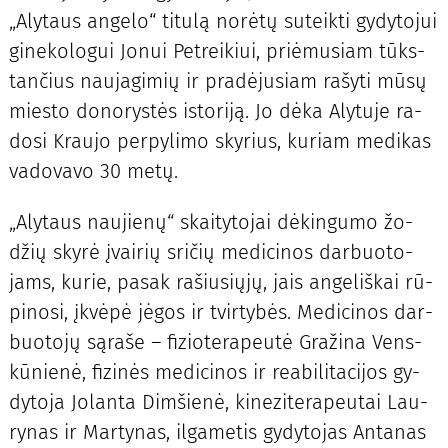
„Aly­taus an­ge­lo“ ti­tu­lą no­rė­tų su­teik­ti gy­dy­to­jui
gi­ne­ko­lo­gui Jo­nui Pet­rei­kiui, pri­ėmu­siam tūks­
tan­čius nau­ja­gi­mių ir pra­dė­ju­siam ra­šy­ti mū­sų
mies­to do­no­rys­tės is­to­ri­ją. Jo dė­ka Aly­tu­je ra­
do­si Krau­jo per­py­li­mo sky­rius, ku­riam me­di­kas
va­do­va­vo 30 me­tų.
„Aly­taus nau­jie­nų“ skai­ty­to­jai dė­kin­gu­mo žo­
džių sky­rė įvai­rių sri­čių me­di­ci­nos dar­buo­to­
jams, ku­rie, pa­sak ra­šiu­sių­jų, jais an­ge­liš­kai rū­
pi­no­si, įkvė­pė jė­gos ir tvir­ty­bės. Me­di­ci­nos dar­
buo­to­jų są­ra­še – fi­zio­te­ra­peu­tė Gra­ži­na Vens­
kū­nie­nė, fi­zi­nės me­di­ci­nos ir re­a­bi­li­ta­ci­jos gy­
dy­to­ja Jo­lan­ta Dim­šie­nė, ki­ne­zi­te­ra­peu­tai Lau­
ry­nas ir Mar­ty­nas, ilga­metis gydytojas Antanas