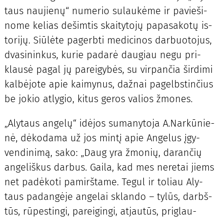
taus nau­jie­nų“ nu­me­rio su­lau­kė­me ir pa­vie­ši­
no­me ke­lias de­šim­tis skai­ty­to­jų pa­pa­sa­ko­tų is­
to­ri­jų. Siū­lė­te pa­gerb­ti me­di­ci­nos dar­buo­to­jus,
dva­si­nin­kus, ku­rie pa­da­rė dau­giau ne­gu pri­
klau­sė pa­gal jų pa­rei­gy­bės, su vir­pan­čia šir­di­mi
kal­bė­jo­te apie kai­my­nus, daž­nai pa­gelbs­tin­čius
be jo­kio at­ly­gio, ki­tus ge­ros va­lios žmo­nes.
„Aly­taus an­ge­lų“ idė­jos su­ma­ny­to­ja A.Nar­kū­nie­
nė, dė­ko­da­ma už jos min­tį apie An­ge­lus įgy­
ven­di­ni­mą, sa­ko: „Daug yra žmo­nių, da­ran­čių
an­ge­liš­kus dar­bus. Gai­la, kad mes ne­re­tai jiems
net pa­dė­ko­ti pa­mirš­ta­me. Te­gul ir to­liau Aly­
taus pa­dan­gė­je an­ge­lai sklan­do – ty­lūs, darbš­
tūs, rū­pes­tin­gi, pa­rei­gin­gi, at­jau­tūs, pri­glau­