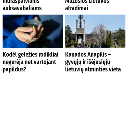
niūraspalviams
Mažosios Lietuvos
auksavabaliams
atradimai
Kodėl geležies rodikliai
Kanados Anapilis –
negerėja net vartojant
gyvųjų ir išėjusiųjų
papildus?
lietuvių atminties vieta