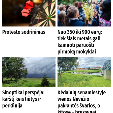
Protesto sodrinimas
Nuo 350 iki 900 eurų:
tiek šiais metais gali
kainuoti paruošti
pirmoką mokyklai
Sinoptikai perspėja:
Kėdainių senamiestyje
karštį keis liūtys ir
vienos Nevėžio
perkūnija
pakrantės švarios, o
kitose – brūzgynai