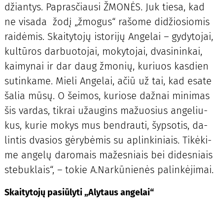
džian­tys. Pa­pras­čiau­si ŽMO­NĖS. Juk tie­sa, kad
ne vi­sa­da žo­dį „žmo­gus“ ra­šo­me di­džio­sio­mis
rai­dė­mis. Skai­ty­to­jų is­to­ri­jų An­ge­lai – gy­dy­to­jai,
kul­tū­ros dar­buo­to­jai, mo­ky­to­jai, dva­si­nin­kai,
kai­my­nai ir dar daug žmo­nių, ku­riuos kas­dien
su­tin­ka­me. Mie­li An­ge­lai, ačiū už tai, kad esa­te
ša­lia mū­sų. O šei­mos, ku­rio­se daž­nai mi­ni­mas
šis var­das, tik­rai už­au­gins ma­žuo­sius an­ge­liu­
kus, ku­rie mo­kys mus ben­drau­ti, šyp­so­tis, da­
lin­tis dva­sios gė­ry­bė­mis su ap­lin­ki­niais. Ti­kė­ki­
me angelų da­ro­mais ma­žes­niais bei di­des­niais
ste­buk­lais“, – to­kie A.Nar­kū­nie­nės pa­lin­kė­ji­mai.
Skai­ty­to­jų pa­siū­ly­ti „Aly­taus an­ge­lai“