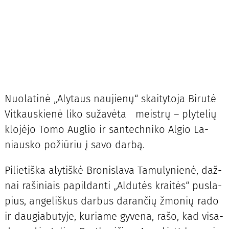
Nuo­la­ti­nė „Aly­taus nau­jie­nų“ skai­ty­to­ja Bi­ru­tė
Vit­kaus­kie­nė li­ko su­ža­vė­ta meist­rų – ply­te­lių
klo­jė­jo To­mo Aug­lio ir san­tech­ni­ko Al­gio La­
niaus­ko po­žiū­riu į sa­vo dar­bą.
Pi­lie­tiš­ka aly­tiš­kė Bro­nis­la­va Ta­mu­ly­nie­nė, daž­
nai ra­ši­niais pa­pil­dan­ti „Al­du­tės krai­tės“ pus­la­
pius, an­ge­liš­kus dar­bus da­ran­čių žmo­nių ra­do
ir dau­gia­bu­ty­je, ku­ria­me gy­ve­na, ra­šo, kad vi­sa­