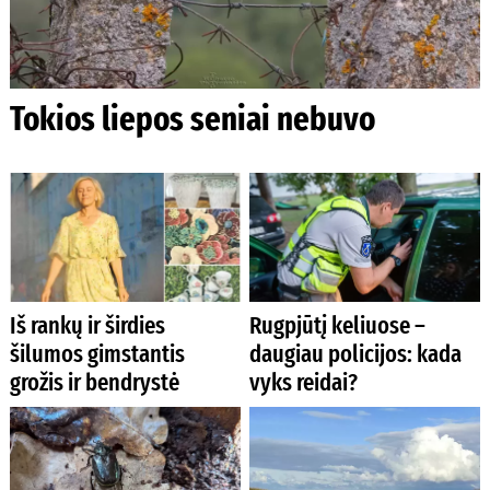
Tokios liepos seniai nebuvo
Iš rankų ir širdies
Rugpjūtį keliuose –
šilumos gimstantis
daugiau policijos: kada
grožis ir bendrystė
vyks reidai?