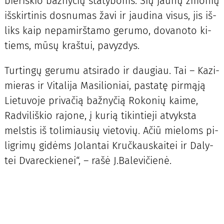
bie­riš­kio baž­ny­čių sta­ty­boms. Šių jau­nų žmo­nių
iš­skir­ti­nis dos­nu­mas ža­vi ir jau­di­na vi­sus, jis iš­
liks kaip ne­pa­mirš­ta­mo ge­ru­mo, do­va­no­to ki­
tiems, mū­sų kraš­tui, pa­vyz­dys.
Tur­tin­gų ge­ru­mu at­si­ra­do ir dau­giau. Tai – Ka­zi­
mie­ras ir Vi­ta­li­ja Ma­si­lio­niai, pa­sta­tę pir­mą­ją
Lie­tu­vo­je pri­va­čią baž­ny­čią Ro­ko­nių kai­me,
Rad­vi­liš­kio ra­jo­ne, į ku­rią ti­kin­tie­ji at­vyks­ta
mels­tis iš to­li­miau­sių vie­to­vių. Ačiū mie­loms pi­
lig­ri­mų gi­dėms Jo­lan­tai Kruč­kaus­kai­tei ir Da­ly­
tei Dva­rec­kie­nei“, – ra­šė J.Ba­le­vi­čie­nė.