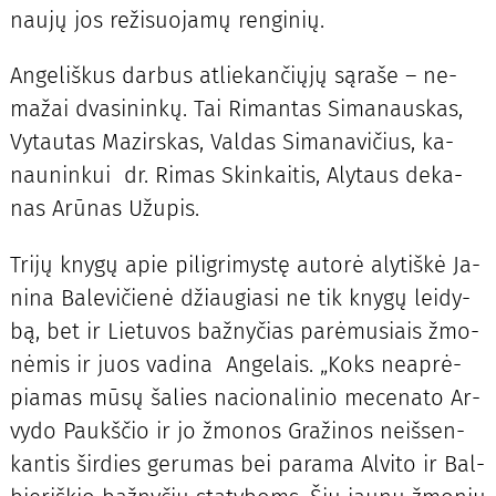
nau­jų jos re­ži­suo­ja­mų ren­gi­nių.
An­ge­liš­kus dar­bus at­lie­kan­čių­jų są­ra­še – ne­
ma­žai dva­si­nin­kų. Tai Ri­man­tas Si­ma­naus­kas,
Vy­tau­tas Ma­zirs­kas, Val­das Si­ma­na­vi­čius, ka­
nau­nin­kui dr. Ri­mas Skin­kai­tis, Aly­taus de­ka­
nas Arū­nas Už­upis.
Tri­jų kny­gų apie pi­lig­ri­mys­tę au­to­rė aly­tiš­kė Ja­
ni­na Ba­le­vi­čie­nė džiau­gia­si ne tik kny­gų lei­dy­
bą, bet ir Lie­tu­vos baž­ny­čias pa­rė­mu­siais žmo­
nė­mis ir juos va­di­na An­ge­lais. „Koks ne­ap­rė­
pia­mas mū­sų ša­lies na­cio­na­li­nio me­ce­na­to Ar­
vy­do Paukš­čio ir jo žmo­nos Gra­ži­nos ne­iš­sen­
kan­tis šir­dies ge­ru­mas bei pa­ra­ma Al­vi­to ir Bal­