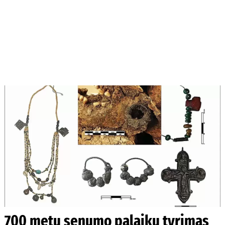
700 metų senumo palaikų tyrimas