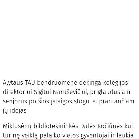
Aly­taus TAU ben­druo­me­nė dė­kin­ga ko­le­gi­jos
di­rek­to­riui Si­gi­tui Na­ru­še­vi­čiui, pri­glau­du­siam
sen­jo­rus po šios įstai­gos sto­gu, su­pran­tan­čiam
jų idė­jas.
Mik­lu­sė­nų bib­lio­te­ki­nin­kės Da­lės Ko­čiū­nės kul­
tū­ri­nę veik­lą pa­lai­ko vie­tos gy­ven­to­jai ir lau­kia