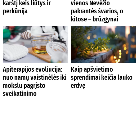
karštį keis liūtys ir
vienos Nevėžio
perkūnija
pakrantės švarios, o
kitose – brūzgynai
Apiterapijos evoliucija:
Kaip apšvietimo
nuo namų vaistinėlės iki
sprendimai keičia lauko
mokslu pagrįsto
erdvę
sveikatinimo