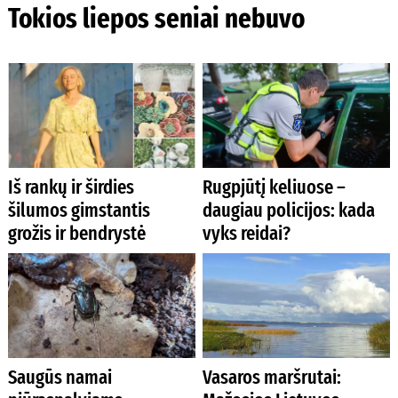
Tokios liepos seniai nebuvo
Iš rankų ir širdies
Rugpjūtį keliuose –
šilumos gimstantis
daugiau policijos: kada
grožis ir bendrystė
vyks reidai?
Saugūs namai
Vasaros maršrutai: