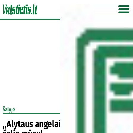
Šalyje
„Alytaus an­ge­lai“, ačiū, kad esa­te