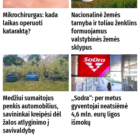
Mikrochirurgas: kada
Nacionalinė žemės
laikas operuoti
tarnyba ir toliau ženklins
kataraktą?
formuojamus
valstybinės žemės
sklypus
Medžiui sumaitojus
„Sodra“: per metus
penkis automobilius,
gyventojai neatsiėmė
savininkai kreipėsi dėl
4,6 mln. eurų ligos
žalos atlyginimo į
išmokų
savivaldybę