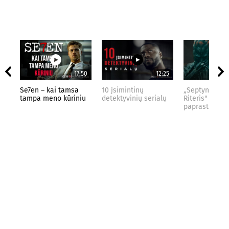
17:50
12:25
Se7en – kai tamsa
10 įsimintinų
„Septynių Kar
tampa meno kūriniu
detektyvinių serialų
Riteris" – kai
paprastumas 