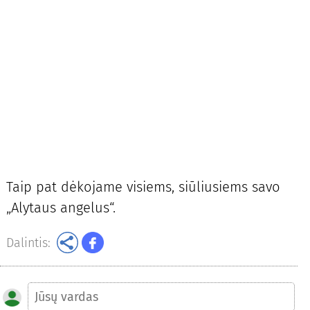
Taip pat dė­ko­ja­me vi­siems, siū­liu­siems sa­vo
„Aly­taus an­ge­lus“.
Dalintis: