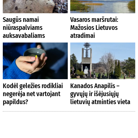
Saugūs namai
Vasaros maršrutai:
niūraspalviams
Mažosios Lietuvos
auksavabaliams
atradimai
Kodėl geležies rodikliai
Kanados Anapilis –
negerėja net vartojant
gyvųjų ir išėjusiųjų
papildus?
lietuvių atminties vieta