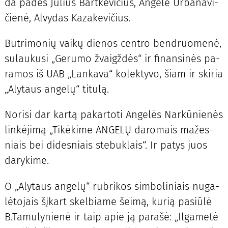
da pa­dės Ju­lius Bart­ke­vi­čius, An­ge­lė Ur­ba­na­vi­
čie­nė, Al­vy­das Ka­za­ke­vi­čius.
But­ri­mo­nių vai­kų die­nos cen­tro ben­druo­me­nė,
su­lau­ku­si „Ge­ru­mo žvaigž­dės“ ir fi­nan­si­nės pa­
ra­mos iš UAB „Lan­ka­va“ ko­lek­ty­vo, šiam ir ski­ria
„Aly­taus an­ge­lų“ ti­tu­lą.
No­ri­si dar kar­tą pa­kar­to­ti An­ge­lės Nar­kū­nie­nės
lin­kė­ji­mą „Ti­kė­ki­me AN­GE­LŲ da­ro­mais ma­žes­
niais bei di­des­niais ste­buk­lais“. Ir pa­tys juos
da­ry­ki­me.
O „Aly­taus an­ge­lų“ rub­ri­kos sim­bo­li­niais nu­ga­
lė­to­jais šį­kart skel­bia­me šei­mą, ku­rią pa­siū­lė
B.Ta­mu­ly­nie­nė ir taip apie ją pa­ra­šė: „Il­ga­me­tė