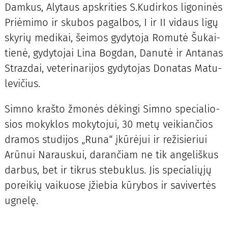
Dam­kus, Alytaus apskrities S.Ku­dirkos ligoninės
Priėmimo ir skubos pagalbos, I ir II vidaus ligų
skyrių medikai, šei­mos gy­dy­to­ja Ro­mu­tė Šu­kai­
tie­nė, gy­dy­to­jai Li­na Bog­dan, Da­nu­tė ir An­ta­nas
Straz­dai, ve­te­ri­na­ri­jos gy­dy­to­jas Do­na­tas Ma­tu­
le­vi­čius.
Sim­no kraš­to žmo­nės dė­kin­gi Sim­no spe­cia­lio­
sios mo­kyk­los mo­ky­to­jui, 30 me­tų vei­kian­čios
dra­mos stu­di­jos „Ru­na“ įkū­rė­jui ir re­ži­sie­riui
Arū­nui Na­raus­kui, da­ran­čiam ne tik an­ge­liš­kus
dar­bus, bet ir tik­rus ste­buk­lus. Jis spe­cia­lių­jų
po­rei­kių vai­kuo­se įžie­bia kū­ry­bos ir sa­vi­ver­tės
ug­ne­lę.