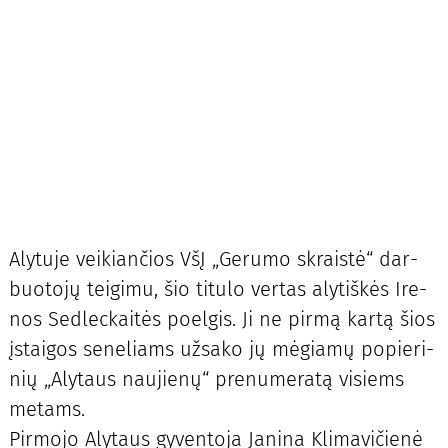
Aly­tu­je vei­kian­čios VšĮ „Ge­ru­mo skrais­tė“ dar­
buo­to­jų tei­gi­mu, šio ti­tu­lo ver­tas aly­tiš­kės Ire­
nos Sed­lec­kai­tės po­el­gis. Ji ne pir­mą kar­tą šios
įstai­gos se­ne­liams už­sa­ko jų mė­gia­mų po­pie­ri­
nių „Aly­taus nau­jie­nų“ pre­nu­me­ra­tą vi­siems
me­tams.
Pir­mo­jo Aly­taus gy­ven­to­ja Ja­ni­na Kli­ma­vi­čie­nė