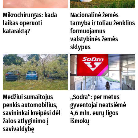
Mikrochirurgas: kada
Nacionalinė žemės
laikas operuoti
tarnyba ir toliau ženklins
kataraktą?
formuojamus
valstybinės žemės
sklypus
Medžiui sumaitojus
„Sodra“: per metus
penkis automobilius,
gyventojai neatsiėmė
savininkai kreipėsi dėl
4,6 mln. eurų ligos
žalos atlyginimo į
išmokų
savivaldybę