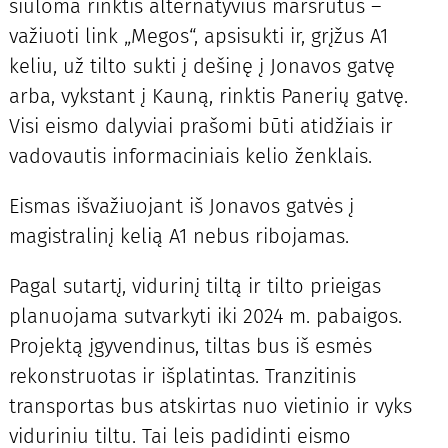
siūloma rinktis alternatyvius maršrutus –
važiuoti link „Megos“, apsisukti ir, grįžus A1
keliu, už tilto sukti į dešinę į Jonavos gatvę
arba, vykstant į Kauną, rinktis Panerių gatvę.
Visi eismo dalyviai prašomi būti atidžiais ir
vadovautis informaciniais kelio ženklais.
Eismas išvažiuojant iš Jonavos gatvės į
magistralinį kelią A1 nebus ribojamas.
Pagal sutartį, vidurinį tiltą ir tilto prieigas
planuojama sutvarkyti iki 2024 m. pabaigos.
Projektą įgyvendinus, tiltas bus iš esmės
rekonstruotas ir išplatintas. Tranzitinis
transportas bus atskirtas nuo vietinio ir vyks
viduriniu tiltu. Tai leis padidinti eismo