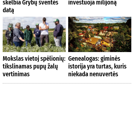
skelbia Grybų šventės
investuoja milijoną
datą
Mokslas vietoj spėlionių:
Genealogas: giminės
tikslinamas pupų žalų
istorija yra turtas, kuris
vertinimas
niekada nenuvertės