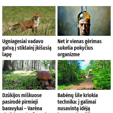
Ugniagesiai vadavo
Net ir vienas gėrimas
galvą į stiklainį įkišusią
sukelia pokyčius
lapę
organizme
Dzūkijos miškuose
Babėnų šile kriokia
pasirodė pirmieji
technika: į galimai
baravykai – Varėna
nusavintą idėją