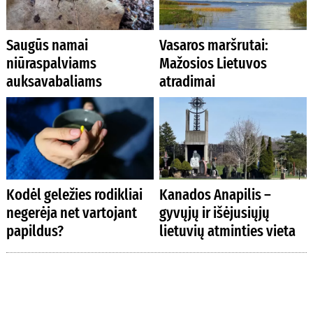
Saugūs namai
Vasaros maršrutai:
niūraspalviams
Mažosios Lietuvos
auksavabaliams
atradimai
Kodėl geležies rodikliai
Kanados Anapilis –
negerėja net vartojant
gyvųjų ir išėjusiųjų
papildus?
lietuvių atminties vieta