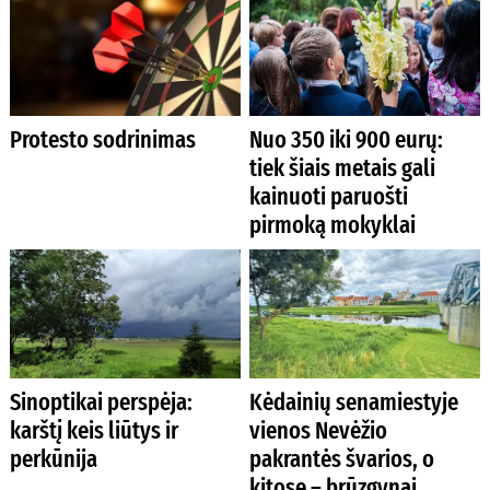
Protesto sodrinimas
Nuo 350 iki 900 eurų:
tiek šiais metais gali
kainuoti paruošti
pirmoką mokyklai
Sinoptikai perspėja:
Kėdainių senamiestyje
karštį keis liūtys ir
vienos Nevėžio
perkūnija
pakrantės švarios, o
kitose – brūzgynai