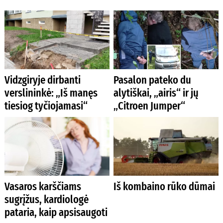
Vidzgiryje dirbanti
Pasalon pateko du
verslininkė: „Iš manęs
alytiškai, „airis“ ir jų
tiesiog tyčiojamasi“
„Citroen Jumper“
Vasaros karščiams
Iš kombaino rūko dūmai
sugrįžus, kardiologė
pataria, kaip apsisaugoti