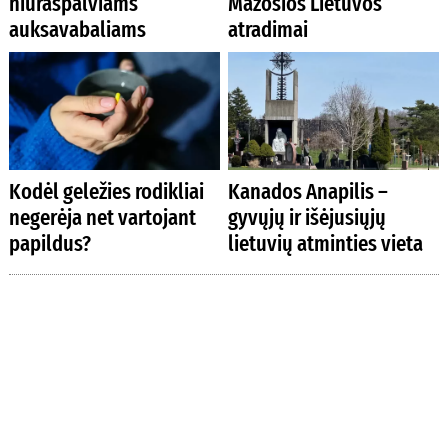
niūraspalviams
Mažosios Lietuvos
auksavabaliams
atradimai
Kodėl geležies rodikliai
Kanados Anapilis –
negerėja net vartojant
gyvųjų ir išėjusiųjų
papildus?
lietuvių atminties vieta