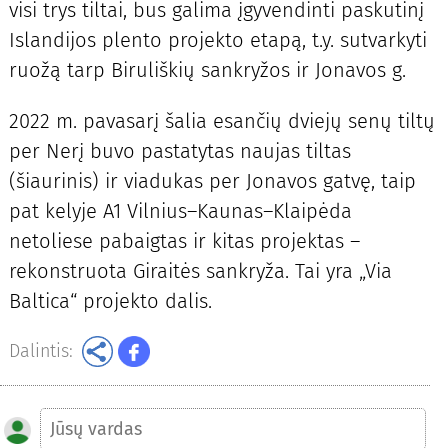
visi trys tiltai, bus galima įgyvendinti paskutinį
Islandijos plento projekto etapą, t.y. sutvarkyti
ruožą tarp Biruliškių sankryžos ir Jonavos g.
2022 m. pavasarį šalia esančių dviejų senų tiltų
per Nerį buvo pastatytas naujas tiltas
(šiaurinis) ir viadukas per Jonavos gatvę, taip
pat kelyje A1 Vilnius–Kaunas–Klaipėda
netoliese pabaigtas ir kitas projektas –
rekonstruota Giraitės sankryža. Tai yra „Via
Baltica“ projekto dalis.
Dalintis: