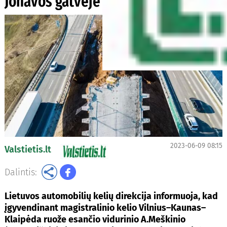
Jonavos gatvėje Kaune
2023-06-09 08:15
Valstietis.lt
Dalintis:
Lietuvos automobilių kelių direkcija informuoja, kad
įgyvendinant magistralinio kelio Vilnius–Kaunas–
Klaipėda ruože esančio vidurinio A.Meškinio