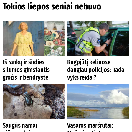
Tokios liepos seniai nebuvo
Iš rankų ir širdies
Rugpjūtį keliuose –
šilumos gimstantis
daugiau policijos: kada
grožis ir bendrystė
vyks reidai?
Saugūs namai
Vasaros maršrutai: