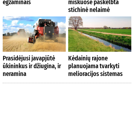
egzaminais
miškuose paskelbta
stichinė nelaimė
Prasidėjusi javapjūtė
Kėdainių rajone
ūkininkus ir džiugina, ir
planuojama tvarkyti
neramina
melioracijos sistemas