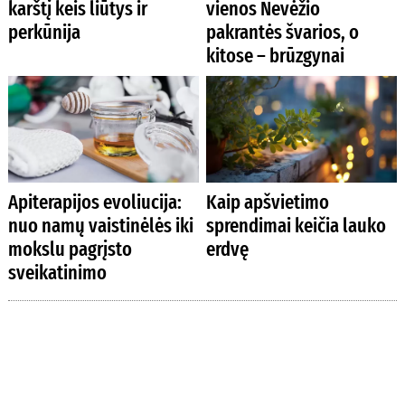
karštį keis liūtys ir
vienos Nevėžio
perkūnija
pakrantės švarios, o
kitose – brūzgynai
Apiterapijos evoliucija:
Kaip apšvietimo
nuo namų vaistinėlės iki
sprendimai keičia lauko
mokslu pagrįsto
erdvę
sveikatinimo