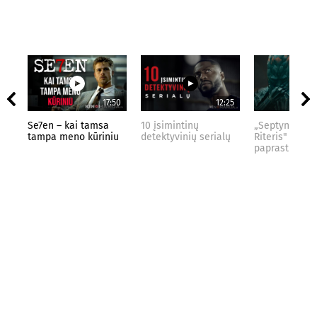
17:50
12:25
Se7en – kai tamsa
10 įsimintinų
„Septynių Kar
tampa meno kūriniu
detektyvinių serialų
Riteris" – kai
paprastumas 