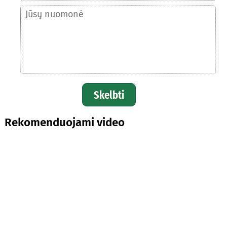
Skelbti
Rekomenduojami video