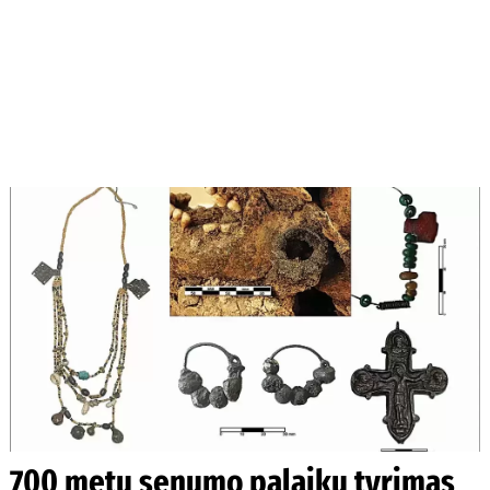
700 metų senumo palaikų tyrimas