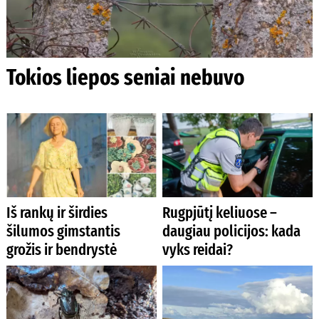
Tokios liepos seniai nebuvo
Iš rankų ir širdies
Rugpjūtį keliuose –
šilumos gimstantis
daugiau policijos: kada
grožis ir bendrystė
vyks reidai?