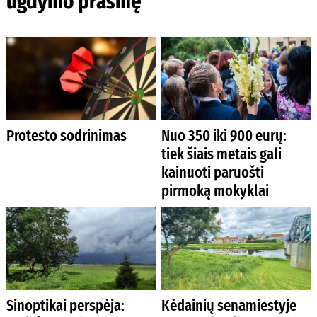
ugdymo prasmę
Protesto sodrinimas
Nuo 350 iki 900 eurų:
tiek šiais metais gali
kainuoti paruošti
pirmoką mokyklai
Sinoptikai perspėja:
Kėdainių senamiestyje