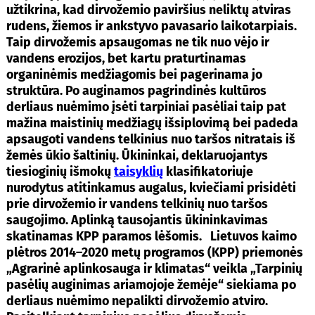
užtikrina, kad dirvožemio paviršius neliktų atviras
rudens, žiemos ir ankstyvo pavasario laikotarpiais.
Taip dirvožemis apsaugomas ne tik nuo vėjo ir
vandens erozijos, bet kartu praturtinamas
organinėmis medžiagomis bei pagerinama jo
struktūra. Po auginamos pagrindinės kultūros
derliaus nuėmimo įsėti tarpiniai pasėliai taip pat
mažina maistinių medžiagų išsiplovimą bei padeda
apsaugoti vandens telkinius nuo taršos nitratais iš
žemės ūkio šaltinių. Ūkininkai, deklaruojantys
tiesioginių išmokų
taisyklių
klasifikatoriuje
nurodytus atitinkamus augalus, kviečiami prisidėti
prie dirvožemio ir vandens telkinių nuo taršos
saugojimo. Aplinką tausojantis ūkininkavimas
skatinamas KPP paramos lėšomis.
Lietuvos kaimo
plėtros 2014–2020 metų programos (KPP) priemonės
„Agrarinė aplinkosauga ir klimatas“ veikla „Tarpinių
pasėlių auginimas ariamojoje žemėje“ siekiama po
derliaus nuėmimo nepalikti dirvožemio atviro.