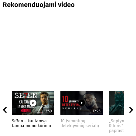
Rekomenduojami video
17:50
12:25
Se7en – kai tamsa
10 įsimintinų
„Septynių Kar
tampa meno kūriniu
detektyvinių serialų
Riteris" – kai
paprastumas 