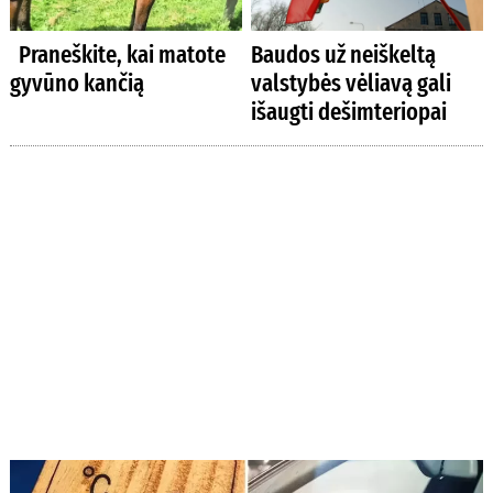
Praneškite, kai matote
Baudos už neiškeltą
gyvūno kančią
valstybės vėliavą gali
išaugti dešimteriopai