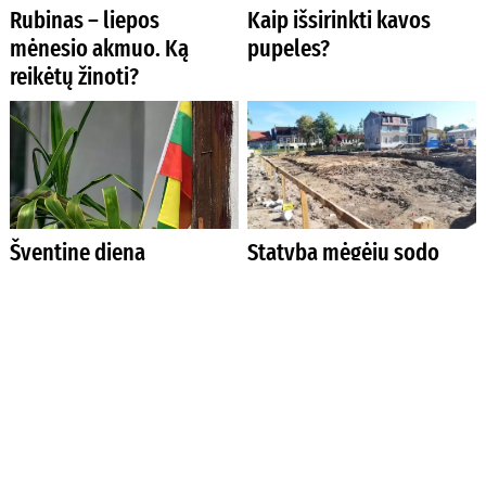
Rubinas – liepos
Kaip išsirinkti kavos
mėnesio akmuo. Ką
pupeles?
reikėtų žinoti?
Šventinę dieną
Statyba mėgėjų sodo
nepamirškite iškelti
žemės sklypuose: ką
Trispalvės
svarbu žinoti?
Kodėl po lietaus sklype
Ko tikėtis, kai įsigalios