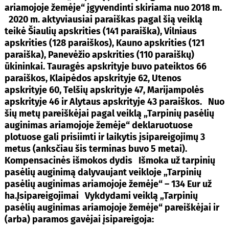
ariamojoje žemėje“ įgyvendinti skiriama nuo 2018 m.
2020 m. aktyviausiai paraiškas pagal šią veiklą
teikė Šiaulių apskrities (141 paraiška), Vilniaus
apskrities (128 paraiškos), Kauno apskrities (121
paraiška), Panevėžio apskrities (110 paraiškų)
ūkininkai. Tauragės apskrityje buvo pateiktos 66
paraiškos, Klaipėdos apskrityje 62, Utenos
apskrityje 60, Telšių apskrityje 47, Marijampolės
apskrityje 46 ir Alytaus apskrityje 43 paraiškos. Nuo
šių metų pareiškėjai pagal veiklą „Tarpinių pasėlių
auginimas ariamojoje žemėje“ deklaruotuose
plotuose gali prisiimti ir laikytis įsipareigojimų 3
metus (anksčiau šis terminas buvo 5 metai).
Kompensacinės išmokos dydis
Išmoka už tarpinių
pasėlių auginimą dalyvaujant veikloje „Tarpinių
pasėlių auginimas ariamojoje žemėje“ –
134 Eur už
ha.
Įsipareigojimai
Vykdydami veiklą „Tarpinių
pasėlių auginimas ariamojoje žemėje“ pareiškėjai ir
(arba) paramos gavėjai įsipareigoja: