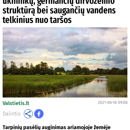
ūkininkų, gerinančių dirvožemio
struktūrą bei saugančių vandens
telkinius nuo taršos
Valstietis.lt
2021-06-16 09:08
Dalintis:
Tarpinių pasėlių auginimas ariamojoje žemėje