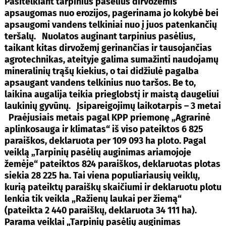
Pasitelkiant tarpinius pasėlius dirvožemis
apsaugomas nuo erozijos, pagerinama jo kokybė bei
apsaugomi vandens telkiniai nuo į juos patenkančių
teršalų. Nuolatos auginant tarpinius pasėlius,
taikant kitas dirvožemį gerinančias ir tausojančias
agrotechnikas, ateityje galima sumažinti naudojamų
mineralinių trąšų kiekius, o tai didžiulė pagalba
apsaugant vandens telkinius nuo taršos. Be to,
laikina augalija teikia prieglobstį ir maistą daugeliui
laukinių gyvūnų.
Įsipareigojimų laikotarpis – 3 metai
Praėjusiais metais pagal KPP priemonę „Agrarinė
aplinkosauga ir klimatas“ iš viso pateiktos 6 825
paraiškos, deklaruota per 109 093 ha ploto. Pagal
veiklą „Tarpinių pasėlių auginimas ariamojoje
žemėje“ pateiktos 824 paraiškos, deklaruotas plotas
siekia 28 225 ha. Tai viena populiariausių veiklų,
kurią pateiktų paraiškų skaičiumi ir deklaruotu plotu
lenkia tik veikla „Ražienų laukai per žiemą“
(pateikta 2 440 paraiškų, deklaruota 34 111 ha).
Parama veiklai „Tarpinių pasėlių auginimas