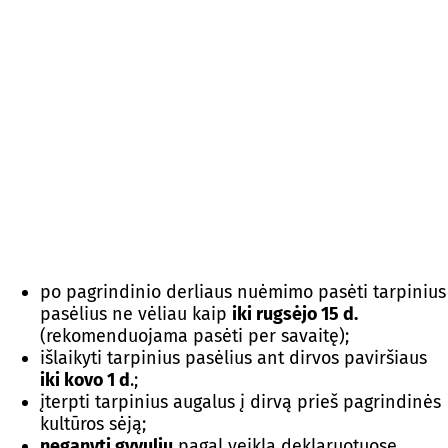
po pagrindinio derliaus nuėmimo pasėti tarpinius
pasėlius ne vėliau kaip
iki rugsėjo 15 d.
(rekomenduojama pasėti per savaitę);
išlaikyti tarpinius pasėlius ant dirvos paviršiaus
iki kovo 1 d
.;
įterpti tarpinius augalus į dirvą prieš pagrindinės
kultūros sėją;
neganyti gyvulių
pagal veiklą deklaruotuose