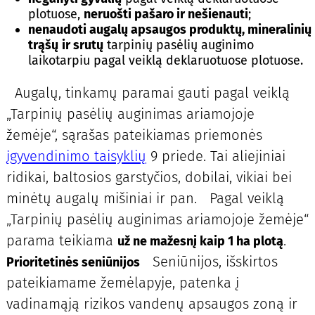
plotuose,
neruošti pašaro ir nešienauti
;
nenaudoti augalų apsaugos produktų, mineralinių
trąšų
ir srutų
tarpinių pasėlių auginimo
laikotarpiu pagal veiklą deklaruotuose plotuose.
Augalų, tinkamų paramai gauti pagal veiklą
„Tarpinių pasėlių auginimas ariamojoje
žemėje“, sąrašas pateikiamas priemonės
įgyvendinimo taisyklių
9 priede. Tai aliejiniai
ridikai, baltosios garstyčios, dobilai, vikiai bei
minėtų augalų mišiniai ir pan. Pagal veiklą
„Tarpinių pasėlių auginimas ariamojoje žemėje“
parama teikiama
.
už ne mažesnį kaip 1 ha plotą
Seniūnijos, išskirtos
Prioritetinės seniūnijos
pateikiamame žemėlapyje, patenka į
vadinamąją rizikos vandenų apsaugos zoną ir