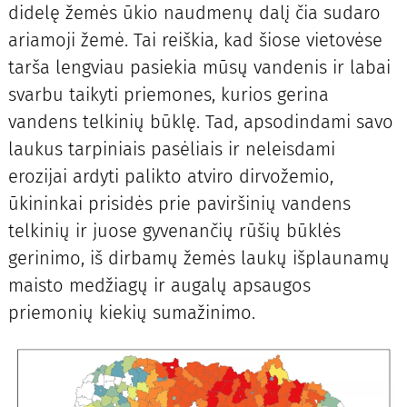
didelę žemės ūkio naudmenų dalį čia sudaro
ariamoji žemė. Tai reiškia, kad šiose vietovėse
tarša lengviau pasiekia mūsų vandenis ir labai
svarbu taikyti priemones, kurios gerina
vandens telkinių būklę. Tad, apsodindami savo
laukus tarpiniais pasėliais ir neleisdami
erozijai ardyti palikto atviro dirvožemio,
ūkininkai prisidės prie paviršinių vandens
telkinių ir juose gyvenančių rūšių būklės
gerinimo, iš dirbamų žemės laukų išplaunamų
maisto medžiagų ir augalų apsaugos
priemonių kiekių sumažinimo.