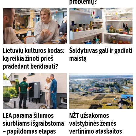
problemų?
Lietuvių kultūros kodas:
Šaldytuvas gali ir gadinti
ką reikia žinoti prieš
maistą
pradedant bendrauti?
LEA parama šilumos
NŽT užsakomos
siurbliams išgraibstoma
valstybinės žemės
– papildomas etapas
vertinimo ataskaitos