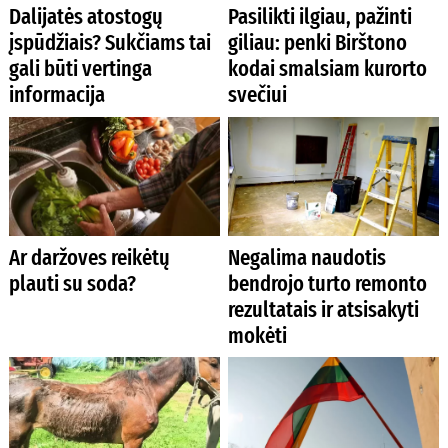
Dalijatės atostogų
Pasilikti ilgiau, pažinti
įspūdžiais? Sukčiams tai
giliau: penki Birštono
gali būti vertinga
kodai smalsiam kurorto
informacija
svečiui
Ar daržoves reikėtų
Negalima naudotis
plauti su soda?
bendrojo turto remonto
rezultatais ir atsisakyti
mokėti