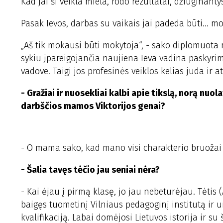
Kad jai ši veikla miela, rodo rezultatai, džiuginant
Pasak Ievos, darbas su vaikais jai padeda būti... mo
„Aš tik mokausi būti mokytoja“, - sako diplomuota m
sykiu įpareigojančia naujiena Ieva vadina paskyr
vadove. Taigi jos profesinės veiklos kelias juda ir 
- Gražiai ir nuosekliai kalbi apie tikslą, norą nuola
darbščios mamos Viktorijos genai?
- O mama sako, kad mano visi charakterio bruožai – 
- Šalia tavęs tėčio jau seniai nėra?
- Kai ėjau į pirmą klasę, jo jau nebeturėjau. Tėtis
baigęs tuometinį Vilniaus pedagoginį institutą ir uni
kvalifikaciją. Labai domėjosi Lietuvos istorija ir 