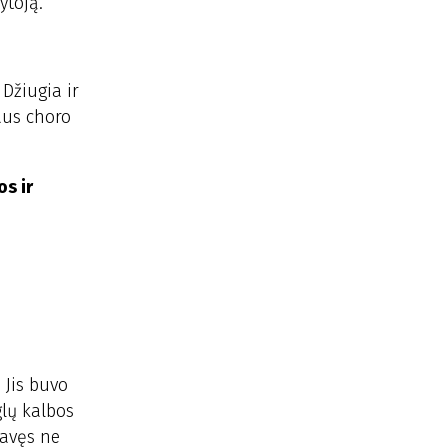
ytoją.
 Džiugia ir
aus choro
os ir
 Jis buvo
glų kalbos
vavęs ne