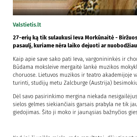
Valstietis.lt
27-erių ką tik sulaukusi Ieva Morkūnaitė - Biržuos
pasaulį, kuriame nėra laiko dejuoti ar nuobodžiau
Kaip apie save sako pati Ieva, vargonininkės ir cho
Būdama moksleive mergaitė lankė muzikos mokykl
choruose. Lietuvos muzikos ir teatro akademijoje 
turinti, studijų metu Zalcburge (Austrija) besimoki
Dėl savo pasirinkimo mergina niekada nesigailėjusi
sielos gelmes siekiančiais garsais prabyla ne tik 
giedojimas. Šito ji moko ir jaunąsias bažnyčios gies