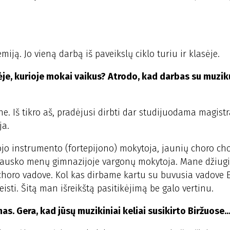
iją. Jo vieną darbą iš paveikslų ciklo turiu ir klasėje.
asėje, kurioje mokai vaikus? Atrodo, kad darbas su muzik
ne. Iš tikro aš, pradėjusi dirbti dar studijuodama magist
ja.
jo instrumento (fortepijono) mokytoja, jaunių choro ch
lausko menų gimnazijoje vargonų mokytoja. Mane džiug
choro vadove. Kol kas dirbame kartu su buvusia vadove E
akeisti. Šitą man išreikštą pasitikėjimą be galo vertinu.
 Gera, kad jūsų muzikiniai keliai susikirto Biržuose..