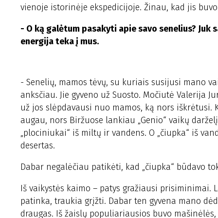
vienoje istorinėje ekspedicijoje. Žinau, kad jis bu
- O ką galėtum pasakyti apie savo senelius? Juk sa
energija teka į mus.
- Senelių, mamos tėvų, su kuriais susijusi mano vai
anksčiau. Jie gyveno už Suosto. Močiutė Valerija Jurc
už jos slėpdavausi nuo mamos, ką nors iškrėtusi. K
augau, nors Biržuose lankiau „Genio“ vaikų darželį
„plociniukai“ iš miltų ir vandens. O „čiupka“ iš 
desertas.
Dabar negalėčiau patikėti, kad „čiupka“ būdavo to
Iš vaikystės kaimo – patys gražiausi prisiminimai. 
patinka, traukia grįžti. Dabar ten gyvena mano dė
draugas. Iš žaislų populiariausios buvo mašinėlės