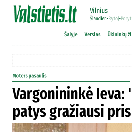
Vilnius
Šiandien
•
Rytoj
•
Poryt
Šalyje
Verslas
Ūkininkų ži
Moters pasaulis
Vargonininkė Ieva: 
patys gražiausi pri