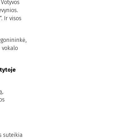
 Votyvos
evynios.
 Ir visos
rgonininkė,
u vokalo
tytoje
ą,
os
s suteikia