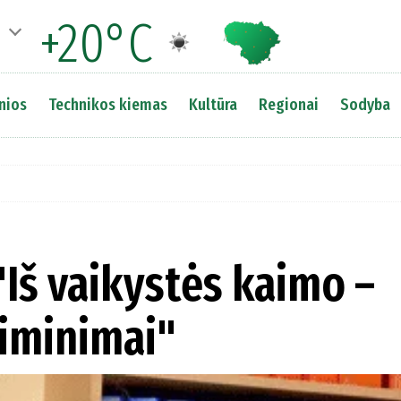
+20°C
nios
Technikos kiemas
Kultūra
Regionai
Sodyba
"Iš vaikystės kaimo –
siminimai"