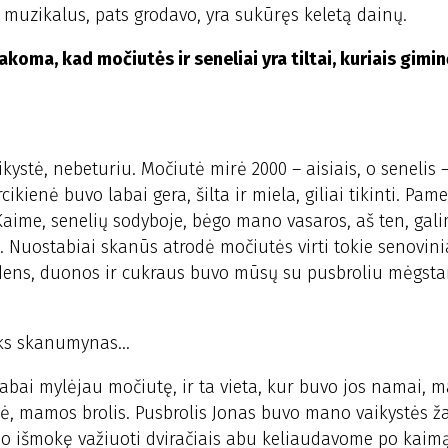
vo muzikalus, pats grodavo, yra sukūręs keletą dainų.
koma, kad močiutės ir seneliai yra tiltai, kuriais gimi
kystė, nebeturiu. Močiutė mirė 2000 – aisiais, o senelis 
ikienė buvo labai gera, šilta ir miela, giliai tikinti. Pam
aime, senelių sodyboje, bėgo mano vasaros, aš ten, gali
. Nuostabiai skanūs atrodė močiutės virti tokie senovini
vandens, duonos ir cukraus buvo mūsų su pusbroliu mėgst
ks skanumynas...
Labai mylėjau močiutę, ir ta vieta, kur buvo jos namai, 
dė, mamos brolis. Pusbrolis Jonas buvo mano vaikystės ž
, o išmokę važiuoti dviračiais abu keliaudavome po kaim