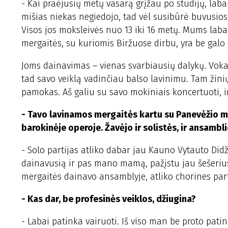
- Kai praėjusių metų vasarą grįžau po studijų, lab
mišias niekas negiedojo, tad vėl susibūrė buvusio
Visos jos moksleivės nuo 13 iki 16 metų. Mums labai 
mergaitės, su kuriomis Biržuose dirbu, yra be galo 
Joms dainavimas – vienas svarbiausių dalykų. Vokala
tad savo veiklą vadinčiau balso lavinimu. Tam žin
pamokas. Aš galiu su savo mokiniais koncertuoti, i
- Tavo lavinamos mergaitės kartu su Panevėžio me
barokinėje operoje. Žavėjo ir solistės, ir ansambli
- Solo partijas atliko dabar jau Kauno Vytauto Didž
dainavusią ir pas mano mamą, pažįstu jau šešerius
mergaitės dainavo ansamblyje, atliko chorines pa
- Kas dar, be profesinės veiklos, džiugina?
- Labai patinka vairuoti. Iš viso man be proto patin