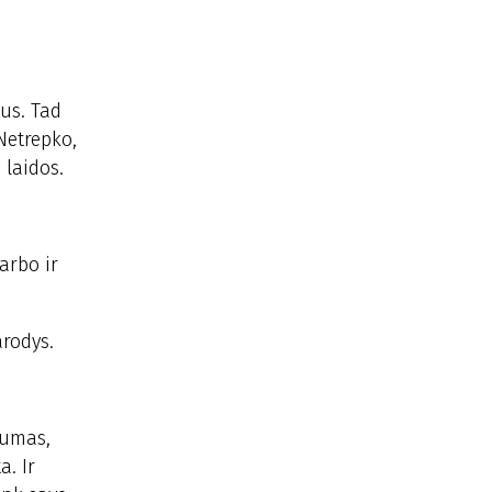
ius. Tad
Netrepko,
 laidos.
arbo ir
arodys.
lumas,
a. Ir