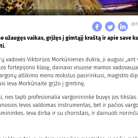
201
e užaugęs vaikas, grįžęs į gimtąjį kraštą ir apie save k
ti.
rų vadovės Viktorijos Morkūnienės dukra, ji augusi „ant 
os fortepijono klasę, dainavo visuose mamos vadovau
vargonų atlikimo meno mokslus pasirinkusi, magistro di
usi Ieva Morkūnaitė grįžo į gimtinę.
, nes tapti profesionalia vargonininke buvęs jos tikslas
jaunosios Ievos valdomas instrumentas, bet ir pačios var
mininkes. Ieva dirba ir su choristais, ir dainuoti norinčia