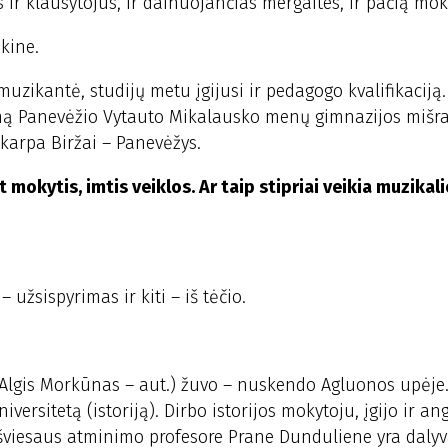
ys ir klausytojus, ir dainuojančias mergaites, ir pačią mok
kine.
uzikantė, studijų metu įgijusi ir pedagogo kvalifikaciją.
imą Panevėžio Vytauto Mikalausko menų gimnazijos mišr
atkarpa Biržai – Panevėžys.
t mokytis, imtis veiklos. Ar taip stipriai veikia muzikali
užsispyrimas ir kiti – iš tėčio.
 (Algis Morkūnas – aut.) žuvo – nuskendo Agluonos upėje.
versitetą (istoriją). Dirbo istorijos mokytoju, įgijo ir an
su šviesaus atminimo profesore Prane Dunduliene yra daly