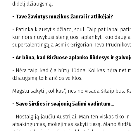
didelį džiaugsmą.
- Tave žavintys muzikos žanrai ir atlikėjai?
- Patinka klausytis džiazo, soul. Taip pat labai pat
kur nors nuvykusi stengiuosi aplankyti kuo daugia
supertalentingąja Asmik Grigorian, Ieva Prudnikova
- Ar būna, kad Biržuose aplanko liūdesys ir galvo
- Nėra taip, kad čia būtų liūdna. Kol kas nėra net 
džiaugsmą teikiančios veiklos.
Mėgstu sakyti „kol kas“, nes ne visada šitaip bus. 
- Savo širdies ir svajonių šalimi vadintum...
- Nostalgiją jaučiu Austrijai. Man ten viskas tiko 
atsakingumas, mokėjimas sakyti tiesą. Mano širdžiai 