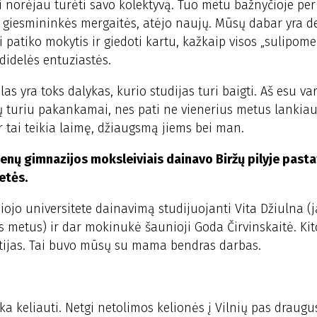
ai norėjau turėti savo kolektyvą. Tuo metu bažnyčioje per
s giesmininkės mergaitės, atėjo naujų. Mūsų dabar yra d
patiko mokytis ir giedoti kartu, kažkaip visos „sulipome“.
didelės entuziastės.
s yra toks dalykas, kurio studijas turi baigti. Aš esu va
ių turiu pakankamai, nes pati ne vienerius metus lankia
r tai teikia laimę, džiaugsmą jiems bei man.
nų gimnazijos moksleiviais dainavo Biržų pilyje pasta
etės.
iojo universitete dainavimą studijuojanti Vita Džiulna (j
 metus) ir dar mokinukė šaunioji Goda Čirvinskaitė. Kit
rtijas. Tai buvo mūsų su mama bendras darbas.
ka keliauti. Netgi netolimos kelionės į Vilnių pas draugu