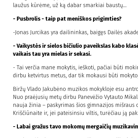
laužus kūrėme, už ką dabar smarkiai baustų...
- Pusbrolis - taip pat meniškos prigimties?
-Jonas Jurcikas yra dailininkas, baigęs Dailės akadem
- Vaikystės ir sielos bičiulio paveikslas kabo kl
vaikais tau yra mielas ir sekasi.
- Tai verčia mane mokytis, ieškoti, pačiai būti moki
dirbu ketvirtus metus, dar tik mokausi būti mokyto
Biržų Vlado Jakubėno muzikos mokykloje esu antro
Nuo praėjusių metų dirbu Panevėžio Vytauto Mika
nauja žinia – paskyrimas šios gimnazijos mišraus 
Kriščiūnaite ir, jei pateisinsiu viltis, turėčiau ją p
- Labai gražus tavo mokomų mergaičių muzikavimas.