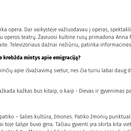
inka opera. Dar vaikystėje važiuodavau į operas, spektakl
u operos teatrų. Žaviuosi kultine rusų primadona Anna 
ite. Televizoriaus dažnai nežiūriu, patinka informacinės
je krebžda mintys apie emigraciją?
minčių apie išvažiavimą svetur, nes čia turiu labai daug d
Kažkada kažkas bus kitaip, o kaip - Dievas ir gyvenimas p
ir patiko – šalies kultūra, žmonės. Patiko žmonių punktua
toje šalyje buvo gera. Tačiau gyventi yra skirta kita viet