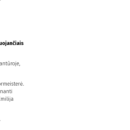
uojančiais
rantūroje,
ormeisterė.
inanti
milija
.