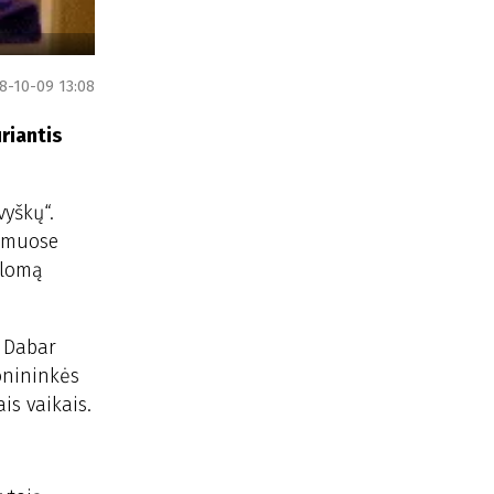
8-10-09 13:08
uriantis
vyškų“.
jamuose
plomą
. Dabar
gonininkės
is vaikais.