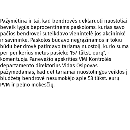
Pažymėtina ir tai, kad bendrovės deklaruoti nuostoliai
beveik lygūs beprocentinėms paskoloms, kurias savo
pačios bendrovei suteikdavo vienintelė jos akcininkė
ir savininkė. Paskolos būdavo negrąžinamos ir tokiu
būdu bendrovė patirdavo tariamą nuostolį, kurio suma
per penkerius metus pasiekė 157 tūkst. eurų“, -
komentuoja Panevėžio apskrities VMI Kontrolės
departamento direktorius Vidas Osipovas
pažymėdamas, kad dėl tariamai nuostolingos veiklos į
biudžetą bendrovė nesumokėjo apie 53 tūkst. eurų
PVM ir pelno mokesčių.