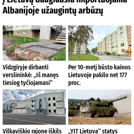
Albanijoje užaugintų arbūzų
Vidzgiryje dirbanti
Per 10-metį būsto kainos
verslininkė: „Iš manęs
Lietuvoje pakilo net 177
tiesiog tyčiojamasi“
proc.
Vilkaviškio rajone iškils
„YIT Lietuva“ statys