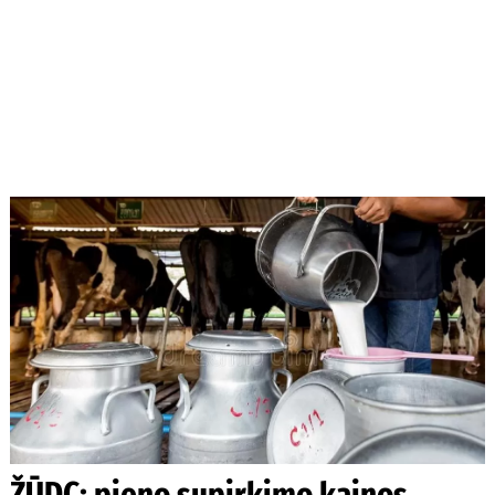
ŽŪDC: pieno supirkimo kainos