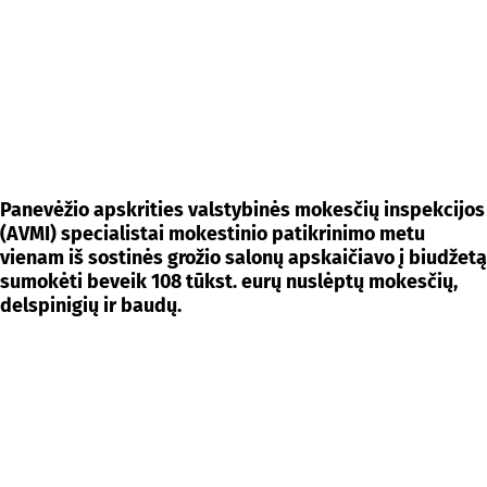
Panevėžio apskrities valstybinės mokesčių inspekcijos
(AVMI) specialistai mokestinio patikrinimo metu
vienam iš sostinės grožio salonų apskaičiavo į biudžetą
sumokėti beveik 108 tūkst. eurų nuslėptų mokesčių,
delspinigių ir baudų.