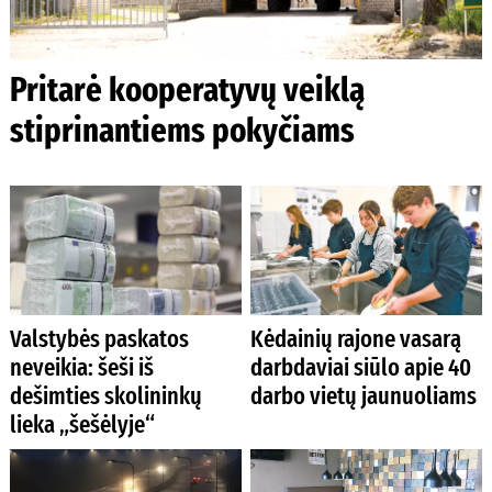
Pritarė kooperatyvų veiklą
stiprinantiems pokyčiams
Valstybės paskatos
Kėdainių rajone vasarą
neveikia: šeši iš
darbdaviai siūlo apie 40
dešimties skolininkų
darbo vietų jaunuoliams
lieka „šešėlyje“