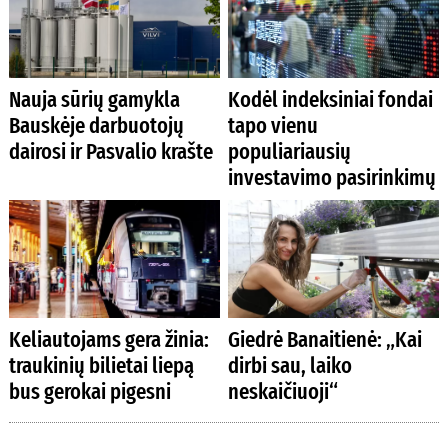
Nauja sūrių gamykla
Kodėl indeksiniai fondai
Bauskėje darbuotojų
tapo vienu
dairosi ir Pasvalio krašte
populiariausių
investavimo pasirinkimų
Keliautojams gera žinia:
Giedrė Banaitienė: „Kai
traukinių bilietai liepą
dirbi sau, laiko
bus gerokai pigesni
neskaičiuoji“