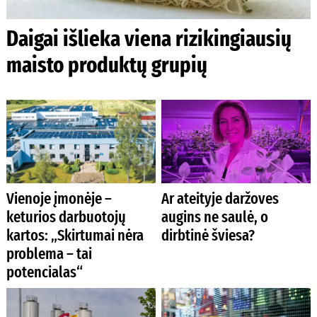
Daigai išlieka viena rizikingiausių
maisto produktų grupių
Vienoje įmonėje –
Ar ateityje daržoves
keturios darbuotojų
augins ne saulė, o
kartos: „Skirtumai nėra
dirbtinė šviesa?
problema – tai
potencialas“