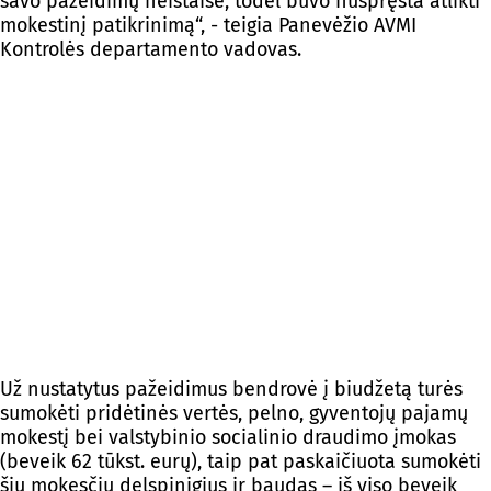
savo pažeidimų neištaisė, todėl buvo nuspręsta atlikti
mokestinį patikrinimą“, - teigia Panevėžio AVMI
Kontrolės departamento vadovas.
Už nustatytus pažeidimus bendrovė į biudžetą turės
sumokėti pridėtinės vertės, pelno, gyventojų pajamų
mokestį bei valstybinio socialinio draudimo įmokas
(beveik 62 tūkst. eurų), taip pat paskaičiuota sumokėti
šių mokesčių delspinigius ir baudas – iš viso beveik