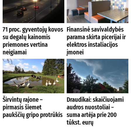
71 proc. gyventojų kovos
Finansinė savivaldybės
su degalų kainomis
parama skirta picerijai ir
priemones vertina
elektros instaliacijos
neigiamai
įmonei
Širvintų rajone –
Draudikai: skaičiuojami
pirmasis šiemet
audros nuostoliai −
paukščių gripo protrūkis
suma artėja prie 200
tūkst. eurų