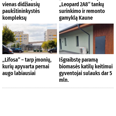
vienas didžiausių
„Leopard 2A8“ tankų
paukštininkystės
surinkimo ir remonto
kompleksų
gamyklą Kaune
„Lifosa“ – tarp įmonių,
Išgraibstę paramą
kurių apyvarta pernai
biomasės katilų keitimui
augo labiausiai
gyventojai sulauks dar 5
mln.