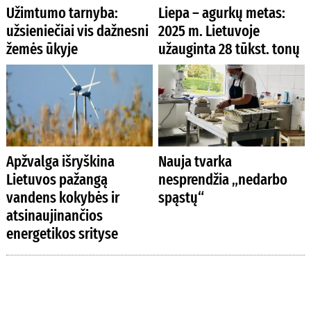
Užimtumo tarnyba:
Liepa – agurkų metas:
užsieniečiai vis dažnesni
2025 m. Lietuvoje
žemės ūkyje
užauginta 28 tūkst. tonų
Apžvalga išryškina
Nauja tvarka
Lietuvos pažangą
nesprendžia „nedarbo
vandens kokybės ir
spąstų“
atsinaujinančios
energetikos srityse