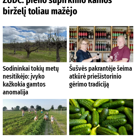
birželį toliau mažėjo
Sodininkai tokių metų
Šušvės pakrantėje šeima
nesitikėjo: įvyko
atkūrė priešistorinio
kažkokia gamtos
gėrimo tradiciją
anomalija