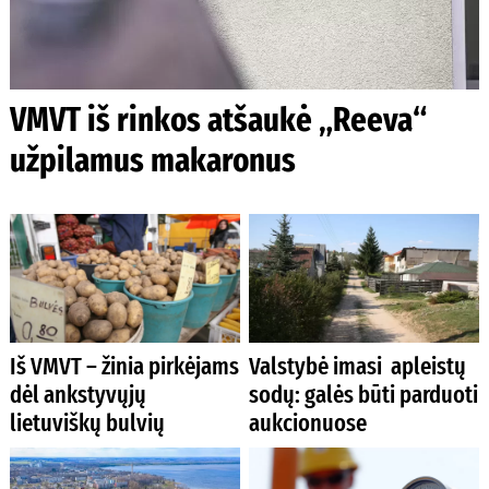
VMVT iš rinkos atšaukė „Reeva“
užpilamus makaronus
Iš VMVT – žinia pirkėjams
Valstybė imasi apleistų
dėl ankstyvųjų
sodų: galės būti parduoti
lietuviškų bulvių
aukcionuose