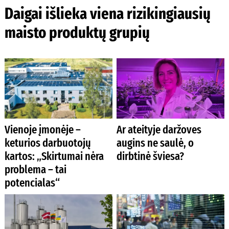
Daigai išlieka viena rizikingiausių
maisto produktų grupių
Vienoje įmonėje –
Ar ateityje daržoves
keturios darbuotojų
augins ne saulė, o
kartos: „Skirtumai nėra
dirbtinė šviesa?
problema – tai
potencialas“