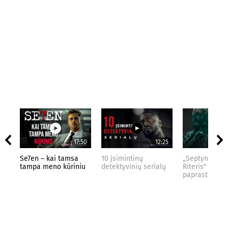
17:50
12:25
Se7en – kai tamsa
10 įsimintinų
„Septynių Kar
tampa meno kūriniu
detektyvinių serialų
Riteris" – kai
paprastumas 