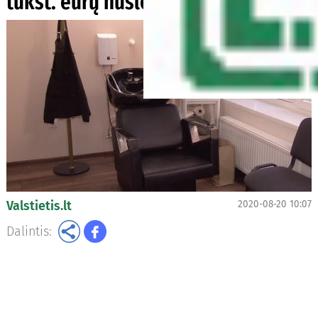
tūkst. eurų nuslėptų mokesčių
Valstietis.lt
2020-08-20 10:07
Dalintis: