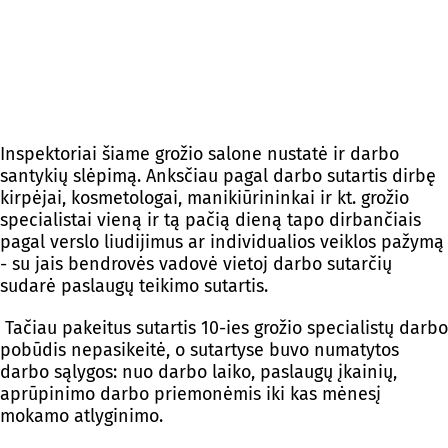
Inspektoriai šiame grožio salone nustatė ir darbo
santykių slėpimą. Anksčiau pagal darbo sutartis dirbę
kirpėjai, kosmetologai, manikiūrininkai ir kt. grožio
specialistai vieną ir tą pačią dieną tapo dirbančiais
pagal verslo liudijimus ar individualios veiklos pažymą
- su jais bendrovės vadovė vietoj darbo sutarčių
sudarė paslaugų teikimo sutartis.
Tačiau pakeitus sutartis 10-ies grožio specialistų darbo
pobūdis nepasikeitė, o sutartyse buvo numatytos
darbo sąlygos: nuo darbo laiko, paslaugų įkainių,
aprūpinimo darbo priemonėmis iki kas mėnesį
mokamo atlyginimo.