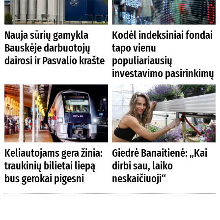
Nauja sūrių gamykla
Kodėl indeksiniai fondai
Bauskėje darbuotojų
tapo vienu
dairosi ir Pasvalio krašte
populiariausių
investavimo pasirinkimų
Keliautojams gera žinia:
Giedrė Banaitienė: „Kai
traukinių bilietai liepą
dirbi sau, laiko
bus gerokai pigesni
neskaičiuoji“