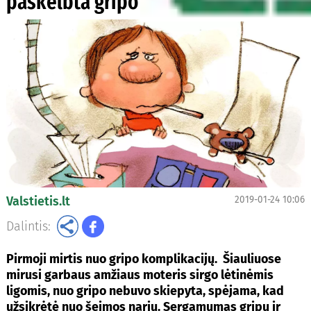
paskelbta gripo epidemija
Valstietis.lt
2019-01-24 10:06
Dalintis:
Pirmoji mirtis nuo gripo komplikacijų. Šiauliuose
mirusi garbaus amžiaus moteris sirgo lėtinėmis
ligomis, nuo gripo nebuvo skiepyta, spėjama, kad
užsikrėtė nuo šeimos narių. Sergamumas gripu ir