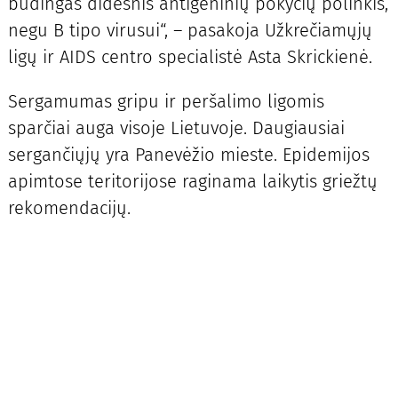
būdingas didesnis antigeninių pokyčių polinkis,
negu B tipo virusui“, – pasakoja Užkrečiamųjų
ligų ir AIDS centro specialistė Asta Skrickienė.
Sergamumas gripu ir peršalimo ligomis
sparčiai auga visoje Lietuvoje. Daugiausiai
sergančiųjų yra Panevėžio mieste. Epidemijos
apimtose teritorijose raginama laikytis griežtų
rekomendacijų.