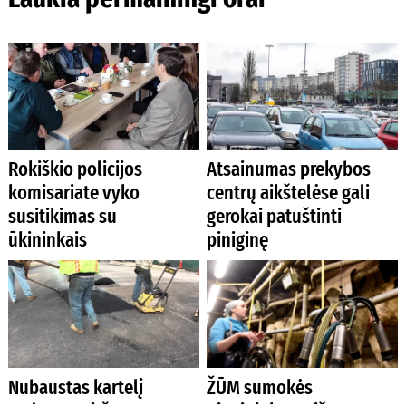
Rokiškio policijos
Atsainumas prekybos
komisariate vyko
centrų aikštelėse gali
susitikimas su
gerokai patuštinti
ūkininkais
piniginę
Nubaustas kartelį
ŽŪM sumokės