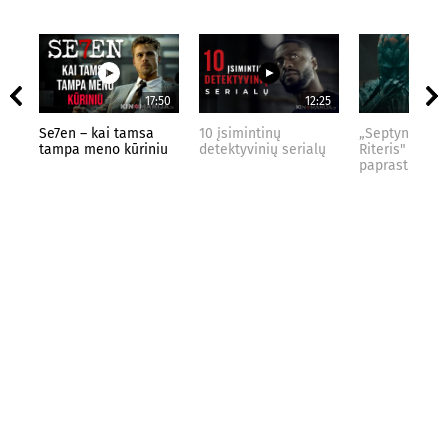
17:50
12:25
Se7en – kai tamsa
10 įsimintinų
„Septynių Kar
tampa meno kūriniu
detektyvinių serialų
Riteris" – kai
paprastumas 