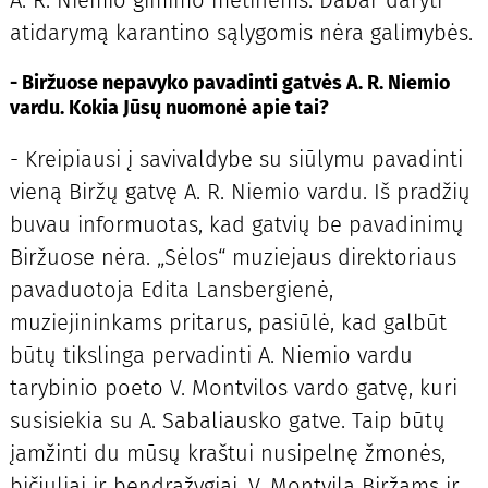
atidarymą karantino sąlygomis nėra galimybės.
- Biržuose nepavyko pavadinti gatvės A. R. Niemio
vardu. Kokia Jūsų nuomonė apie tai?
- Kreipiausi į savivaldybe su siūlymu pavadinti
vieną Biržų gatvę A. R. Niemio vardu. Iš pradžių
buvau informuotas, kad gatvių be pavadinimų
Biržuose nėra. „Sėlos“ muziejaus direktoriaus
pavaduotoja Edita Lansbergienė,
muziejininkams pritarus, pasiūlė, kad galbūt
būtų tikslinga pervadinti A. Niemio vardu
tarybinio poeto V. Montvilos vardo gatvę, kuri
susisiekia su A. Sabaliausko gatve. Taip būtų
įamžinti du mūsų kraštui nusipelnę žmonės,
bičiuliai ir bendražygiai. V. Montvila Biržams ir