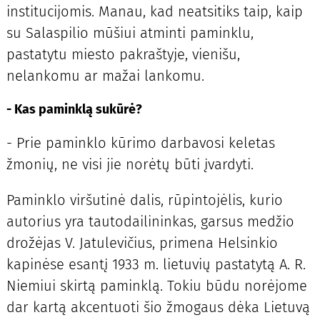
institucijomis. Manau, kad neatsitiks taip, kaip
su Salaspilio mūšiui atminti paminklu,
pastatytu miesto pakraštyje, vienišu,
nelankomu ar mažai lankomu.
- Kas paminklą sukūrė?
- Prie paminklo kūrimo darbavosi keletas
žmonių, ne visi jie norėtų būti įvardyti.
Paminklo viršutinė dalis, rūpintojėlis, kurio
autorius yra tautodailininkas, garsus medžio
drožėjas V. Jatulevičius, primena Helsinkio
kapinėse esantį 1933 m. lietuvių pastatytą A. R.
Niemiui skirtą paminklą. Tokiu būdu norėjome
dar kartą akcentuoti šio žmogaus dėka Lietuvą