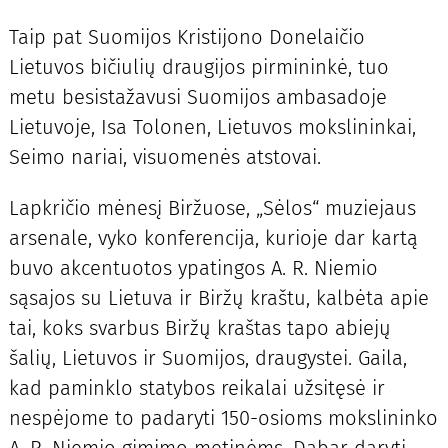
Taip pat Suomijos Kristijono Donelaičio
Lietuvos bičiulių draugijos pirmininkė, tuo
metu besistažavusi Suomijos ambasadoje
Lietuvoje, Isa Tolonen, Lietuvos mokslininkai,
Seimo nariai, visuomenės atstovai.
Lapkričio mėnesį Biržuose, „Sėlos“ muziejaus
arsenale, vyko konferencija, kurioje dar kartą
buvo akcentuotos ypatingos A. R. Niemio
sąsajos su Lietuva ir Biržų kraštu, kalbėta apie
tai, koks svarbus Biržų kraštas tapo abiejų
šalių, Lietuvos ir Suomijos, draugystei. Gaila,
kad paminklo statybos reikalai užsitęsė ir
nespėjome to padaryti 150-osioms mokslininko
A. R. Niemio gimimo metinėms. Dabar daryti