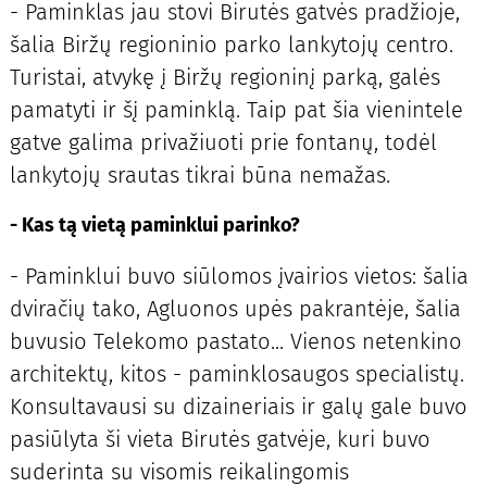
- Paminklas jau stovi Birutės gatvės pradžioje,
šalia Biržų regioninio parko lankytojų centro.
Turistai, atvykę į Biržų regioninį parką, galės
pamatyti ir šį paminklą. Taip pat šia vienintele
gatve galima privažiuoti prie fontanų, todėl
lankytojų srautas tikrai būna nemažas.
- Kas tą vietą paminklui parinko?
- Paminklui buvo siūlomos įvairios vietos: šalia
dviračių tako, Agluonos upės pakrantėje, šalia
buvusio Telekomo pastato... Vienos netenkino
architektų, kitos - paminklosaugos specialistų.
Konsultavausi su dizaineriais ir galų gale buvo
pasiūlyta ši vieta Birutės gatvėje, kuri buvo
suderinta su visomis reikalingomis