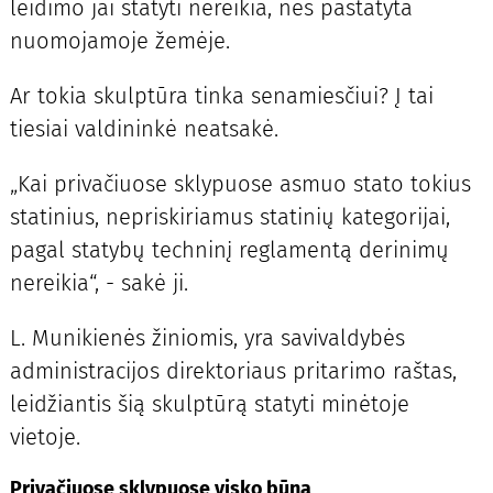
leidimo jai statyti nereikia, nes pastatyta
nuomojamoje žemėje.
Ar tokia skulptūra tinka senamiesčiui? Į tai
tiesiai valdininkė neatsakė.
„Kai privačiuose sklypuose asmuo stato tokius
statinius, nepriskiriamus statinių kategorijai,
pagal statybų techninį reglamentą derinimų
nereikia“, - sakė ji.
L. Munikienės žiniomis, yra savivaldybės
administracijos direktoriaus pritarimo raštas,
leidžiantis šią skulptūrą statyti minėtoje
vietoje.
Privačiuose sklypuose visko būna