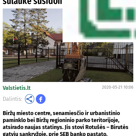
sulaukė susidomėjimo ir klausimų
Valstietis.lt
2020-05-21 10:06
Dalintis:
Biržų miesto centre, senamiesčio ir urbanistinio
paminklo bei Biržų regioninio parko teritorijoje,
atsirado naujas statinys. Jis stovi Rotušės – Birutės
gatvių sankryžoje, prie SEB banko pastato.