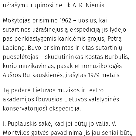
užrašymu rūpinosi ne tik A. R. Niemis.
Mokytojas prisiminė 1962 – uosius, kai
sutartines užrašinėjusią ekspediciją jis lydėjo
pas penkiastygėmis kanklėmis grojusį Petrą
Lapienę. Buvo prisimintas ir kitas sutartinių
puoselėtojas – skudutininkas Kostas Burbulis,
kurio muzikavimas, pasak etnomuzikologės
Aušros Butkauskienės, įrašytas 1979 metais.
Tą padarė Lietuvos muzikos ir teatro
akademijos (buvusios Lietuvos valstybinės
konservatorijos) ekspedicija.
J. Puplauskis sakė, kad jei būtų jo valia, V.
Montvilos gatvės pavadinimą jis jau seniai būtų