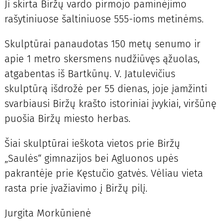
Ji skirta Biržų vardo pirmojo paminėjimo
rašytiniuose šaltiniuose 555-ioms metinėms.
Skulptūrai panaudotas 150 metų senumo ir
apie 1 metro skersmens nudžiūvęs ąžuolas,
atgabentas iš Bartkūnų. V. Jatulevičius
skulptūrą išdrožė per 55 dienas, joje įamžinti
svarbiausi Biržų krašto istoriniai įvykiai, viršūnę
puošia Biržų miesto herbas.
Šiai skulptūrai ieškota vietos prie Biržų
„Saulės“ gimnazijos bei Agluonos upės
pakrantėje prie Kęstučio gatvės. Vėliau vieta
rasta prie įvažiavimo į Biržų pilį.
Jurgita Morkūnienė