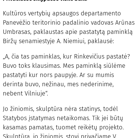
Kultūros vertybių apsaugos departamento
Panevėžio teritorinio padalinio vadovas Arūnas
Umbrasas, paklaustas apie pastatytą paminklą
Biržų senamiestyje A. Niemiui, paklausė:
„A, čia tas paminklas, kur Rinkevičius pastatė?
Buvo toks klausimas. Mes paminklą siūlėme
pastatyti kur nors paupyje. Ar su mumis
derinta buvo, nežinau, mes nederinime,
nebent Vilniuje“.
Jo žiniomis, skulptūra nėra statinys, todėl
Statybos įstatymas netaikomas. Tik jei būtų
kasamas pamatas, tuomet reikėtų projekto.
Skulptūra, jo žiniomis, stovi privačiame V.