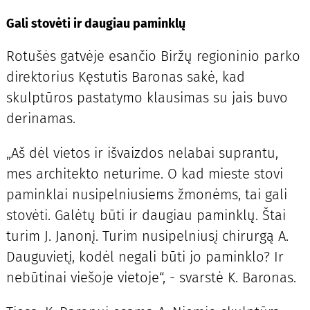
Gali stovėti ir daugiau paminklų
Rotušės gatvėje esančio Biržų regioninio parko
direktorius Kęstutis Baronas sakė, kad
skulptūros pastatymo klausimas su jais buvo
derinamas.
„Aš dėl vietos ir išvaizdos nelabai suprantu,
mes architekto neturime. O kad mieste stovi
paminklai nusipelniusiems žmonėms, tai gali
stovėti. Galėtų būti ir daugiau paminklų. Štai
turim J. Janonį. Turim nusipelniusį chirurgą A.
Dauguvietį, kodėl negali būti jo paminklo? Ir
nebūtinai viešoje vietoje“, - svarstė K. Baronas.