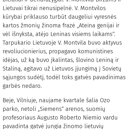
Lietuvai tikrai nenusipelnė. V. Montvilos
kūrybai priklauso turbūt daugeliui vyresnės
kartos žmonių žinoma frazė „Ateina genijai ir
vėl išnyksta, atėjo Leninas visiems laikams‘‘.
Tarpukario Lietuvoje V. Montvila buvo aktyvus
revoliucionierius, propagavo komunistines
idėjas, už ką buvo įkalintas, šlovino Leniną ir
Staliną, agitavo už Lietuvos įjungimą į Sovietų
sąjungos sudėtį, todėl toks gatvės pavadinimas
garbės nedaro.
Beje, Vilniuje, naujame kvartale šalia Ozo
parko, netoli „Siemens“ arenos, suomių
profesoriaus Augusto Roberto Niemio vardu
pavadinta gatvė jungia žinomo lietuvių