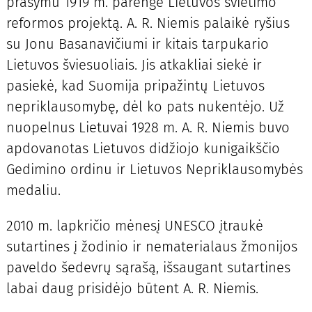
prašymu 1919 m. parengė Lietuvos švietimo
reformos projektą. A. R. Niemis palaikė ryšius
su Jonu Basanavičiumi ir kitais tarpukario
Lietuvos šviesuoliais. Jis atkakliai siekė ir
pasiekė, kad Suomija pripažintų Lietuvos
nepriklausomybę, dėl ko pats nukentėjo. Už
nuopelnus Lietuvai 1928 m. A. R. Niemis buvo
apdovanotas Lietuvos didžiojo kunigaikščio
Gedimino ordinu ir Lietuvos Nepriklausomybės
medaliu.
2010 m. lapkričio mėnesį UNESCO įtraukė
sutartines į žodinio ir nematerialaus žmonijos
paveldo šedevrų sąrašą, išsaugant sutartines
labai daug prisidėjo būtent A. R. Niemis.