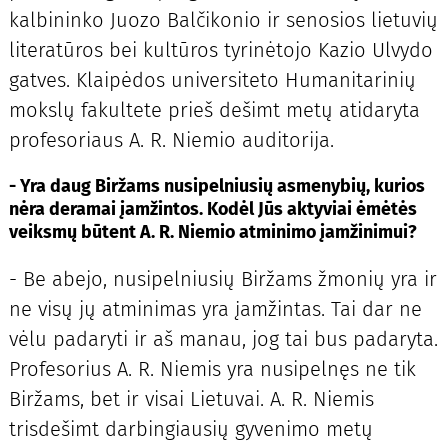
kalbininko Juozo Balčikonio ir senosios lietuvių
literatūros bei kultūros tyrinėtojo Kazio Ulvydo
gatves. Klaipėdos universiteto Humanitarinių
mokslų fakultete prieš dešimt metų atidaryta
profesoriaus A. R. Niemio auditorija.
- Yra daug Biržams nusipelniusių asmenybių, kurios
nėra deramai įamžintos. Kodėl Jūs aktyviai ėmėtės
veiksmų būtent A. R. Niemio atminimo įamžinimui?
- Be abejo, nusipelniusių Biržams žmonių yra ir
ne visų jų atminimas yra įamžintas. Tai dar ne
vėlu padaryti ir aš manau, jog tai bus padaryta.
Profesorius A. R. Niemis yra nusipelnęs ne tik
Biržams, bet ir visai Lietuvai. A. R. Niemis
trisdešimt darbingiausių gyvenimo metų