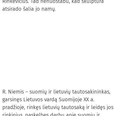
Rinkevičius. Tad nenuostabu, kad skulptūra
atsirado šalia jo namų.
R. Niemis – suomių ir lietuvių tautosakininkas,
garsinęs Lietuvos vardą Suomijoje XX a.
pradžioje, rinkęs lietuvių tautosaką ir leidęs jos
rinkinius, paskelbęs darbų apie suomių ir