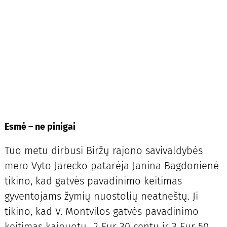
Esmė – ne pinigai
Tuo metu dirbusi Biržų rajono savivaldybės
mero Vyto Jarecko patarėja Janina Bagdonienė
tikino, kad gatvės pavadinimo keitimas
gyventojams žymių nuostolių neatneštų. Ji
tikino, kad V. Montvilos gatvės pavadinimo
keitimas kainuotų „2 Eur 30 centų ir 3 Eur 50