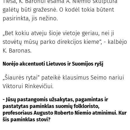
Tiesa, K. Baronui esama A. Niemio skulptūra
galėtų būti gražesnė. O kodėl tokia būtent
pasirinkta, jis nežino.
„Bet kokiu atveju šioje vietoje geriau, nei ji
stovėtų mūsų parko direkcijos kieme“, - kalbėjo
K. Baronas.
Norėjo akcentuoti Lietuvos ir Suomijos ryšį
„Šiaurės rytai“ pateikė klausimus Seimo nariui
Viktorui Rinkevičiui.
- Jūsų pastangomis užsakytas, pagamintas ir
pastatytas paminklas suomių folkloristo,
profesoriaus Augusto Roberto Niemio atminimui. Kur
šis paminklas stovi?