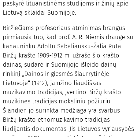
paskyrė lituanistinėms studijoms ir žinių apie
Lietuvą sklaidai Suomijoje.
Biržiečiams profesoriaus atminimas brangus
pirmiausia tuo, kad prof. A. R. Niemis drauge su
kanauninku Adolfu Sabaliausku-Žalia Rūta
Biržų krašte 1909-1912 m. užrašė šio krašto
dainas, sudarė ir Suomijoje išleido dainų
rinkinį „Dainos ir giesmės šiaurrytinėje
Lietuvoje“ (1912), įamžino liaudiškas
muzikavimo tradicijas, įvertino Biržų krašto
muzikines tradicijas moksliniu požiūriu.
Šiandien jo surinkta medžiaga yra svarbus
Biržų krašto etnomuzikavimo tradicijas
liudijantis dokumentas. Jis Lietuvos vyriausybės