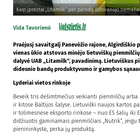
Kaip įprastai „Litamilk“ per parodą išdovanojo nemažai
Vida Tavorienė
Praėjusį savaitgalį Panevėžio rajone, Algirdiškio
vienas ūkio atstovas minėjo lietuviškų pienmilčių
dalyvė UAB „Litamilk“, pavadinimą. Lietuviškus p
didesnio bandų produktyvumo ir gamybos sąnau
Lyderiai vietos rinkoje
Beveik tris dešimtmečius veikianti pienmilčių arba
ir kitose Baltijos šalyse. Lietuviški naujos kartos
ir tolimesnėse eksporto rinkose – nuo ES šalių iki Egi
didžiuotis gaminamais pienmilčiais „Nutrik“, jeigu tok
pienininkystė, perka jų produktą.