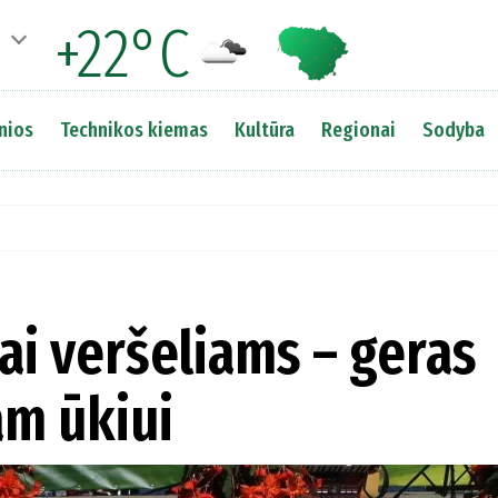
+22°C
nios
Technikos kiemas
Kultūra
Regionai
Sodyba
iai veršeliams – geras
am ūkiui