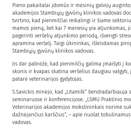
Pieno pakaitalai įdomūs ir mėsinių galvijų auginto
akademijos Stambiųjų gyvūnų klinikos vadovas doc.
tvirtino, kad pienmilčiai reikalingi ir šiame sektori
mamos pieną, bet kai 7 mėnesių yra atjunkomas, jis
pagerinti veršelių atjunkimo periodą, išvengti stres
apramina veršelį. Taigi ūkininkas, išleisdamas pini
Stambiųjų gyvūnų klinikos vadovas.
Jis dar pabrėžė, kad pienmilčių galima įmaišyti į k
skonis ir kvapas skatina veršelius daugiau valgyti, 
patarė veterinarijos gydytojas.
S.Savickis minėjo, kad „Litamilk“ bendradarbiauja 
seminaruose ir konferencijose. „LSMU Praktinio m
Veterinarijos akademijos mokslininkais norime suku
dažnėjančius karščius“, – apie nuolat tobulinamu
vadovas.