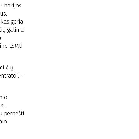
rinarijos
us,
ukas geria
čių galima
ai
rtino LSMU
milčių
ntrato“, –
nio
 su
u pernešti
nio