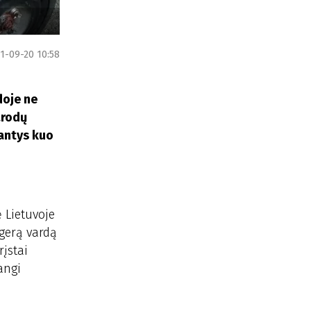
1-09-20 10:58
doje ne
arodų
iantys kuo
 Lietuvoje
 gerą vardą
rįstai
žangi