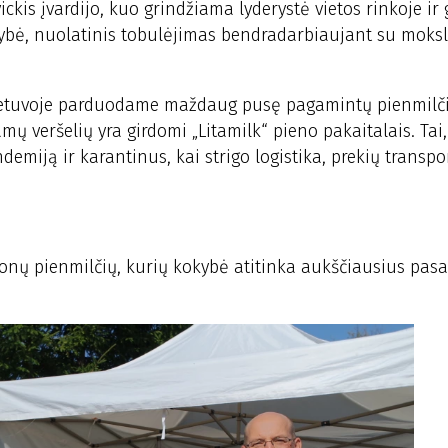
ckis įvardijo, kuo grindžiama lyderystė vietos rinkoje ir 
kybė, nuolatinis tobulėjimas bendradarbiaujant su moksl
 Lietuvoje parduodame maždaug pusę pagamintų pienmilči
amų veršelių yra girdomi „Litamilk“ pieno pakaitalais. Ta
demiją ir karantinus, kai strigo logistika, prekių transpo
tonų pienmilčių, kurių kokybė atitinka aukščiausius pasa