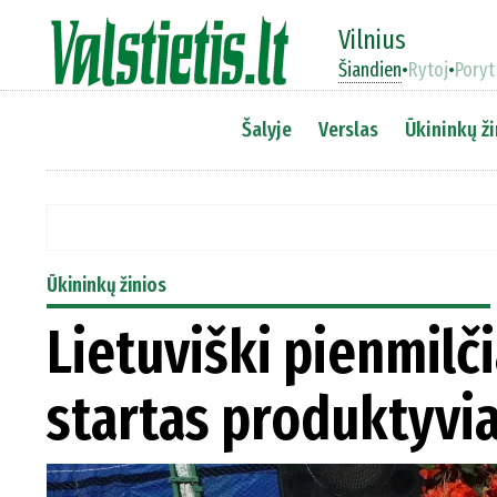
Vilnius
Šiandien
•
Rytoj
•
Poryt
Šalyje
Verslas
Ūkininkų ži
Ūkininkų žinios
Lietuviški pienmilč
startas produktyvi