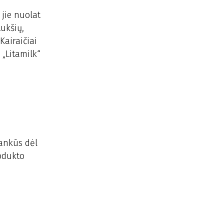
 jie nuolat
Lukšių,
Kairaičiai
 „Litamilk“
rankūs dėl
rodukto