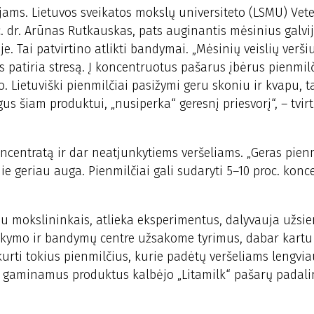
jams. Lietuvos sveikatos mokslų universiteto (LSMU) Vete
 dr. Arūnas Rutkauskas, pats auginantis mėsinius galvij
uje. Tai patvirtino atlikti bandymai. „Mėsinių veislių verši
 patiria stresą. Į koncentruotus pašarus įbėrus pienmil
o. Lietuviški pienmilčiai pasižymi geru skoniu ir kvapu, t
gus šiam produktui, „nusiperka“ geresnį priesvorį“, – tvi
oncentratą ir dar neatjunkytiems veršeliams. „Geras pien
jie geriau auga. Pienmilčiai gali sudaryti 5–10 proc. konce
su mokslininkais, atlieka eksperimentus, dalyvauja užsie
okymo ir bandymų centre užsakome tyrimus, dabar kartu
rti tokius pienmilčius, kurie padėtų veršeliams lengvia
s gaminamus produktus kalbėjo „Litamilk“ pašarų padali