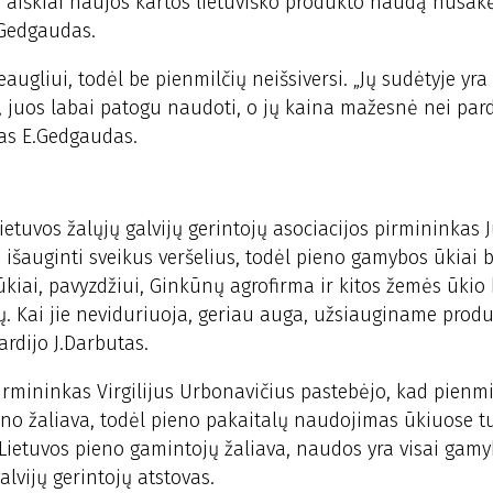
aiškiai naujos kartos lietuviško produkto naudą nusakė
s Gedgaudas.
augliui, todėl be pienmilčių neišsiversi. „Jų sudėtyje yra 
 to, juos labai patogu naudoti, o jų kaina mažesnė nei p
vas E.Gedgaudas.
etuvos žalųjų galvijų gerintojų asociacijos pirmininkas 
 išauginti sveikus veršelius, todėl pieno gamybos ūkiai b
ūkiai, pavyzdžiui, Ginkūnų agrofirma ir kitos žemės ūkio
. Kai jie neviduriuoja, geriau auga, užsiauginame prod
rdijo J.Darbutas.
irmininkas Virgilijus Urbonavičius pastebėjo, kad pienmi
ieno žaliava, todėl pieno pakaitalų naudojimas ūkiuose t
Lietuvos pieno gamintojų žaliava, naudos yra visai gam
lvijų gerintojų atstovas.