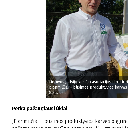
Lietuvos galvijų veisėjų asociacijos direkt
pienmilčiai – būsimos produktyvios karvės 
S.Savickis.
Perka pažangiausi ūkiai
„Pienmilčiai – būsimos produktyvios karvės pagrin