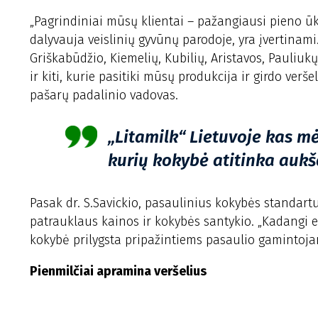
„Pagrindiniai mūsų klientai – pažangiausi pieno ūki
dalyvauja veislinių gyvūnų parodoje, yra įvertinami
Griškabūdžio, Kiemelių, Kubilių, Aristavos, Pauliukų
ir kiti, kurie pasitiki mūsų produkcija ir girdo verše
pašarų padalinio vadovas.
„Litamilk“ Lietuvoje kas m
kurių kokybė atitinka aukš
Pasak dr. S.Savickio, pasaulinius kokybės standartu
patrauklaus kainos ir kokybės santykio. „Kadangi 
kokybė prilygsta pripažintiems pasaulio gamintojams
Pienmilčiai apramina veršelius