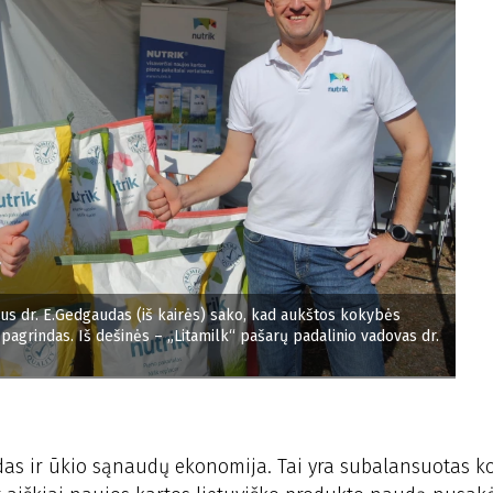
orius dr. E.Gedgaudas (iš kairės) sako, kad aukštos kokybės
pagrindas. Iš dešinės – „Litamilk“ pašarų padalinio vadovas dr.
das ir ūkio sąnaudų ekonomija. Tai yra subalansuotas k