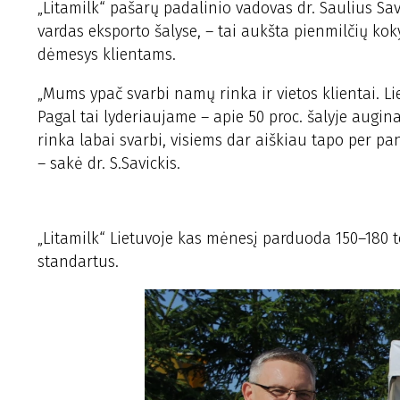
„Litamilk“ pašarų padalinio vadovas dr. Saulius Savi
vardas eksporto šalyse, – tai aukšta pienmilčių ko
dėmesys klientams.
„Mums ypač svarbi namų rinka ir vietos klientai.
Pagal tai lyderiaujame – apie 50 proc. šalyje augin
rinka labai svarbi, visiems dar aiškiau tapo per pan
– sakė dr. S.Savickis.
„Litamilk“ Lietuvoje kas mėnesį parduoda 150–180 
standartus.