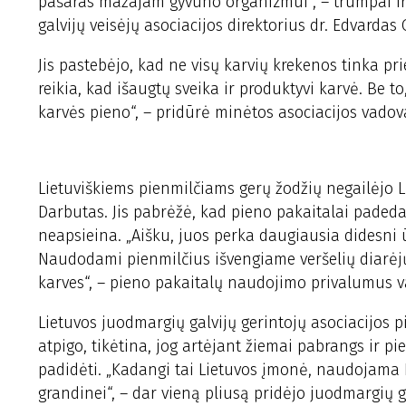
pašaras mažajam gyvūno organizmui“, – trumpai ir 
galvijų veisėjų asociacijos direktorius dr. Edvarda
Jis pastebėjo, kad ne visų karvių krekenos tinka prie
reikia, kad išaugtų sveika ir produktyvi karvė. Be
karvės pieno“, – pridūrė minėtos asociacijos vado
Lietuviškiems pienmilčiams gerų žodžių negailėjo Li
Darbutas. Jis pabrėžė, kad pieno pakaitalai padeda
neapsieina. „Aišku, juos perka daugiausia didesni 
Naudodami pienmilčius išvengiame veršelių diarėjų
karves“, – pieno pakaitalų naudojimo privalumus va
Lietuvos juodmargių galvijų gerintojų asociacijos p
atpigo, tikėtina, jog artėjant žiemai pabrangs ir p
padidėti. „Kadangi tai Lietuvos įmonė, naudojama 
grandinei“, – dar vieną pliusą pridėjo juodmargių ga