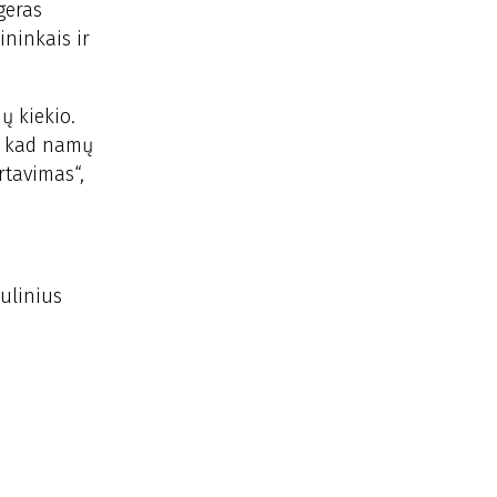
geras
ininkais ir
ų kiekio.
i, kad namų
rtavimas“,
ulinius