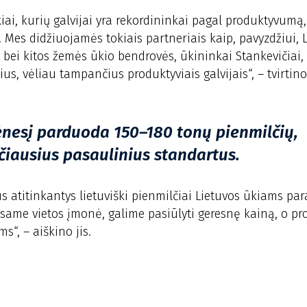
ai, kurių galvijai yra rekordininkai pagal produktyvumą,
. Mes didžiuojamės tokiais partneriais kaip, pavyzdžiui, 
 bei kitos žemės ūkio bendrovės, ūkininkai Stankevičiai, 
lius, vėliau tampančius produktyviais galvijais“, – tvirtino
ėnesį parduoda 150–180 tonų pienmilčių,
čiausius pasaulinius standartus.
s atitinkantys lietuviški pienmilčiai Lietuvos ūkiams pa
esame vietos įmonė, galime pasiūlyti geresnę kainą, o p
“, – aiškino jis.