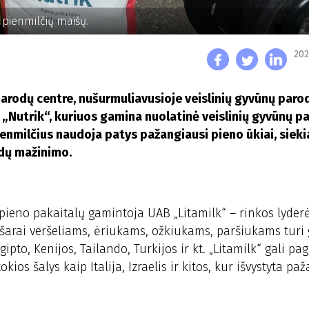
 pienmilčių maišų.
202
 parodų centre, nušurmuliavusioje veislinių gyvūnų paro
 „Nutrik“, kuriuos gamina nuolatinė veislinių gyvūnų p
ienmilčius naudoja patys pažangiausi pieno ūkiai, siek
dų mažinimo.
 pieno pakaitalų gamintoja UAB „Litamilk“ – rinkos lyderė
 pašarai veršeliams, ėriukams, ožkiukams, paršiukams turi
pto, Kenijos, Tailando, Turkijos ir kt. „Litamilk“ gali pag
ios šalys kaip Italija, Izraelis ir kitos, kur išvystyta pa