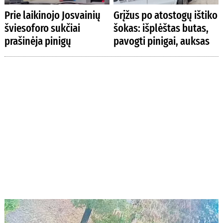
Prie laikinojo Josvainių
Grįžus po atostogų ištiko
šviesoforo sukčiai
šokas: išplėštas butas,
prašinėja pinigų
pavogti pinigai, auksas