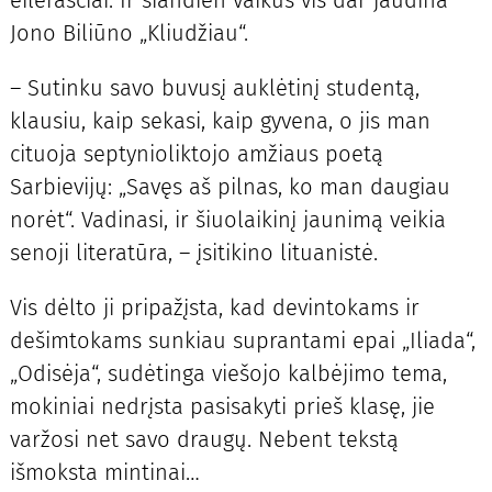
Jono Biliūno „Kliudžiau“.
– Sutinku savo buvusį auklėtinį studentą,
klausiu, kaip sekasi, kaip gyvena, o jis man
cituoja septynioliktojo amžiaus poetą
Sarbievijų: „Savęs aš pilnas, ko man daugiau
norėt“. Vadinasi, ir šiuolaikinį jaunimą veikia
senoji literatūra, – įsitikino lituanistė.
Vis dėlto ji pripažįsta, kad devintokams ir
dešimtokams sunkiau suprantami epai „Iliada“,
„Odisėja“, sudėtinga viešojo kalbėjimo tema,
mokiniai nedrįsta pasisakyti prieš klasę, jie
varžosi net savo draugų. Nebent tekstą
išmoksta mintinai…