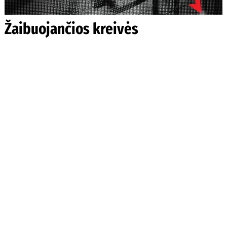
Žaibuojančios kreivės