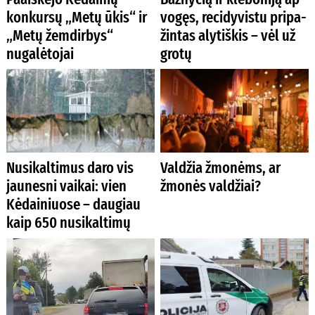
konkursų „Metų ūkis“ ir
vo­gęs, re­ci­dy­vis­tu pri­pa­
„Metų žemdirbys“
žin­tas aly­tiš­kis – vėl už
nugalėtojai
gro­tų
Nusikaltimus daro vis
Valdžia žmonėms, ar
jaunesni vaikai: vien
žmonės valdžiai?
Kėdainiuose – daugiau
kaip 650 nusikaltimų