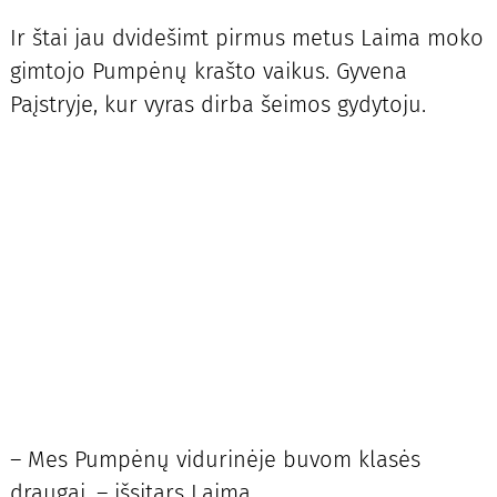
Ir štai jau dvidešimt pirmus metus Laima moko
gimtojo Pumpėnų krašto vaikus. Gyvena
Paįstryje, kur vyras dirba šeimos gydytoju.
– Mes Pumpėnų vidurinėje buvom klasės
draugai, – išsitars Laima.