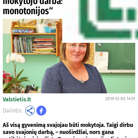
mokytojo darbas, nes jame nėra
monotonijos“
Valstietis.lt
2019-12-03 14:51
Dalintis:
Aš visą gyvenimą svajojau būti mokytoja. Taigi dirbu
savo svajonių darbą, – nuoširdžiai, nors gana