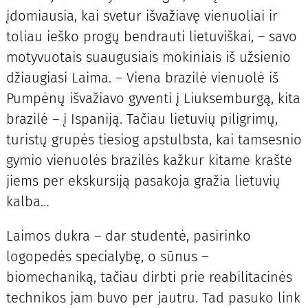
įdomiausia, kai svetur išvažiavę vienuoliai ir
toliau ieško progų bendrauti lietuviškai, – savo
motyvuotais suaugusiais mokiniais iš užsienio
džiaugiasi Laima. – Viena brazilė vienuolė iš
Pumpėnų išvažiavo gyventi į Liuksemburgą, kita
brazilė – į Ispaniją. Tačiau lietuvių piligrimų,
turistų grupės tiesiog apstulbsta, kai tamsesnio
gymio vienuolės brazilės kažkur kitame krašte
jiems per ekskursiją pasakoja gražia lietuvių
kalba…
Laimos dukra – dar studentė, pasirinko
logopedės specialybę, o sūnus –
biomechaniką, tačiau dirbti prie reabilitacinės
technikos jam buvo per jautru. Tad pasuko link