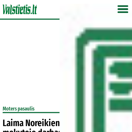
Moters pasaulis
Laima Noreikienė: „Mane žavi