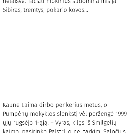
nelaisvė. Tačiau mokinius sudomina misija
Sibiras, tremtys, pokario kovos…
Kaune Laima dirbo penkerius metus, o
Pumpėnų mokyklos slenkstį vėl peržengė 1999-
ųjų rugsėjo 1-ąją: – Vyras, kilęs iš Smilgelių
kaimo, pasirinko Paįstrį, o ne, tarkim, Saločius,