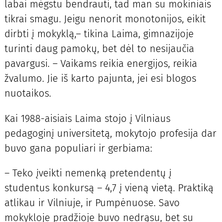
labai mėgstu bendrauti, tad man su mokiniais
tikrai smagu. Jeigu nenorit monotonijos, eikit
dirbti į mokyklą,– tikina Laima, gimnazijoje
turinti daug pamokų, bet dėl to nesijaučia
pavargusi. – Vaikams reikia energijos, reikia
žvalumo. Jie iš karto pajunta, jei esi blogos
nuotaikos.
Kai 1988-aisiais Laima stojo į Vilniaus
pedagoginį universitetą, mokytojo profesija dar
buvo gana populiari ir gerbiama:
– Teko įveikti nemenką pretendentų į
studentus konkursą – 4,7 į vieną vietą. Praktiką
atlikau ir Vilniuje, ir Pumpėnuose. Savo
mokykloje pradžioje buvo nedrąsu, bet su