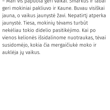
– Man vis papuola geri vaikai. Smarkūs ir labai
geri mokiniai pakliuvo ir Kaune. Buvau visiškai
jauna, o vaikus jaunystė žavi. Nepatirtį atperka
jaunystė. Tiesa, mokinių tėvams turbūt
nekėliau tokio didelio pasitikėjimo. Kai po
vienos kelionės išsidalinome nuotraukas, tėvai
susidomėjo, kokia čia mergaičiukė moko ir
auklėja jų vaikus.