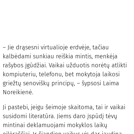
– Jie drąsesni virtualioje erdvėje, tačiau
kalbėdami sunkiau reiškia mintis, menkėja
rašybos įgūdžiai. Vaikai užduotis norėtų atlikti
kompiuteriu, telefonu, bet mokytoja laikosi
griežtų senoviškų principų, – šypsosi Laima
Noreikienė.
Ji pastebi, jeigu šeimoje skaitoma, tai ir vaikai
susidomi literatūra. Jiems daro įspūdį tėvų
mintinai deklamuojami mokyklos laikų
eilėraščiai. Ir šiandien vaikus vis dar jaudina