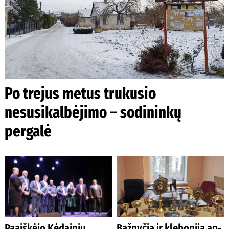
Po trejus metus trukusio
nesusikalbėjimo – sodininkų
pergalė
Paaiškėjo Kėdainių
Baž­ny­čią ir kle­bo­ni­ją ap­