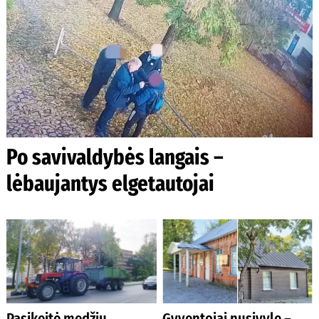
Po savivaldybės langais –
lėbaujantys elgetautojai
Pasikeitė medžių
Gyventojai nusivylę –