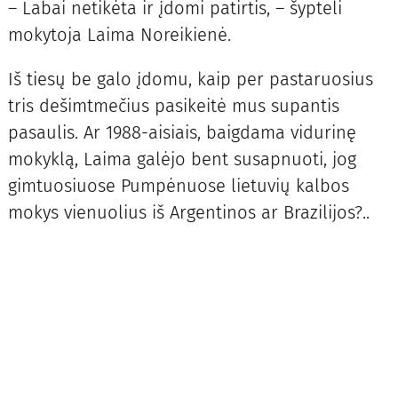
– Labai netikėta ir įdomi patirtis, – šypteli
mokytoja Laima Noreikienė.
Iš tiesų be galo įdomu, kaip per pastaruosius
tris dešimtmečius pasikeitė mus supantis
pasaulis. Ar 1988-aisiais, baigdama vidurinę
mokyklą, Laima galėjo bent susapnuoti, jog
gimtuosiuose Pumpėnuose lietuvių kalbos
mokys vienuolius iš Argentinos ar Brazilijos?..