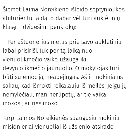
Šiemet Laima Noreikienė išleido septyniolikos
abiturientų laidą, o dabar vėl turi auklėtinių
klasę – dvidešimt penktokų:
– Per aštuonerius metus prie savo auklėtinių
labai prisiriši. Juk per tą laiką nuo
vienuolikmečio vaiko užauga iki
devyniolikmečio jaunuolio. O mokytojas turi
būti su emocija, neabejingas. Aš ir mokiniams
sakau, kad išmokti reikalauju iš meilės. Jeigu jų
nemylėčiau, man nerūpėtų, ar tie vaikai
mokosi, ar nesimoko…
Tarp Laimos Noreikienės suaugusių mokinių
misionieriai vienuoliai iš užsienio atsirado