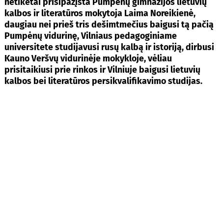
netikėtai prisipažįsta Pumpėnų gimnazijos lietuvių
kalbos ir literatūros mokytoja Laima Noreikienė,
daugiau nei prieš tris dešimtmečius baigusi tą pačią
Pumpėnų vidurinę, Vilniaus pedagoginiame
universitete studijavusi rusų kalbą ir istoriją, dirbusi
Kauno Veršvų vidurinėje mokykloje, vėliau
prisitaikiusi prie rinkos ir Vilniuje baigusi lietuvių
kalbos bei literatūros persikvalifikavimo studijas.