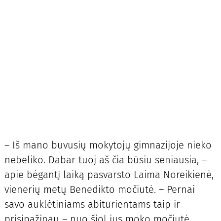
– Iš mano buvusių mokytojų gimnazijoje nieko
nebeliko. Dabar tuoj aš čia būsiu seniausia, –
apie bėgantį laiką pasvarsto Laima Noreikienė,
vienerių metų Benedikto močiutė. – Pernai
savo auklėtiniams abiturientams taip ir
prisipažinau – nuo šiol jus moko močiutė.