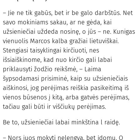
– Jie ne tik gabūs, bet ir be galo darbštūs. Net
savo mokiniams sakau, ar ne gėda, kai
užsieniečiai uždeda nosinę, o jūs – ne. Kunigas
vienuolis Marcos kalba gražiai lietuviškai.
Stengiasi taisyklingai kirčiuoti, nes
išsiaiškinome, kad nuo kirčio gali labai
priklausyti žodžio reikšmė, – Laima
šypsodamasi prisiminė, kaip su užsieniečiais
aiškinosi, jog perėjimas reiškia pasikeitimą iš
vienos būsenos į kitą, arba gatvės perėjimas,
tačiau gali būti ir viščiukų perėjimas.
Be to, užsieniečiai labai minkština l raidę.
– Nors juos mokyti nelengva, bet įdomu. O