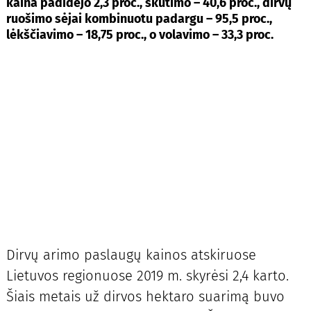
kaina padidėjo 2,3 proc., skutimo – 40,6 proc., dirvų
ruošimo sėjai kombinuotu padargu – 95,5 proc.,
lėkščiavimo – 18,75 proc., o volavimo – 33,3 proc.
Dirvų arimo paslaugų kainos atskiruose
Lietuvos regionuose 2019 m. skyrėsi 2,4 karto.
Šiais metais už dirvos hektaro suarimą buvo