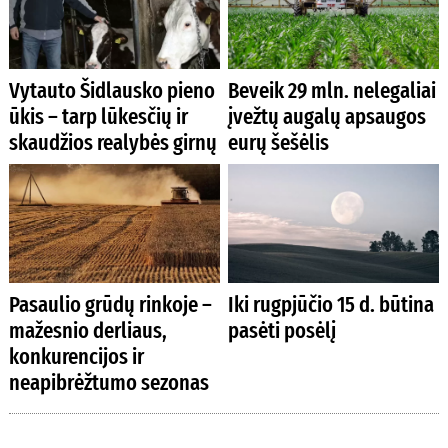
Vytauto Šidlausko pieno
Beveik 29 mln. nelegaliai
ūkis – tarp lūkesčių ir
įvežtų augalų apsaugos
skaudžios realybės girnų
eurų šešėlis
Pasaulio grūdų rinkoje –
Iki rugpjūčio 15 d. būtina
mažesnio derliaus,
pasėti posėlį
konkurencijos ir
neapibrėžtumo sezonas