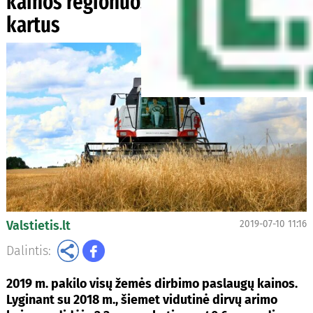
kainos regionuose skiriasi ir penkis
kartus
Valstietis.lt
2019-07-10 11:16
Dalintis:
2019 m. pakilo visų žemės dirbimo paslaugų kainos.
Lyginant su 2018 m., šiemet vidutinė dirvų arimo