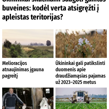
buveines: kodėl verta atsigręžti į
apleistas teritorijas?
Melioracijos
Ūkininkai gali patikslinti
atnaujinimas įgauna
duomenis apie
pagreitį
draudžiamąsias pajamas
už 2023–2025 metus