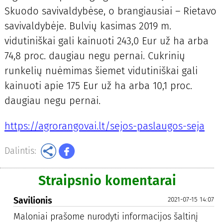
Skuodo savivaldybėse, o brangiausiai – Rietavo
savivaldybėje. Bulvių kasimas 2019 m.
vidutiniškai gali kainuoti 243,0 Eur už ha arba
74,8 proc. daugiau negu pernai. Cukrinių
runkelių nuėmimas šiemet vidutiniškai gali
kainuoti apie 175 Eur už ha arba 10,1 proc.
daugiau negu pernai.
https://agrorangovai.lt/
sejos-paslaugos-seja
Dalintis:
Straipsnio komentarai
Savilionis
2021-07-15 14:07
Maloniai prašome nurodyti informacijos šaltinį