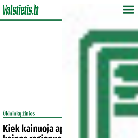
Ūkininkų žinios
Kiek kainuoja apdirbti žemę –