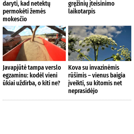
daryti, kad netektų
gręžinių įteisinimo
permokėti žemės
laikotarpis
mokesčio
Javapjūtė tampa verslo
Kova su invazinėmis
egzaminu: kodėl vieni
rūšimis – vienus baigia
ūkiai uždirba, o kiti ne?
įveikti, su kitomis net
neprasidėjo