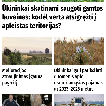
Ūkininkai skatinami saugoti gamtos
buveines: kodėl verta atsigręžti į
apleistas teritorijas?
Melioracijos
Ūkininkai gali patikslinti
atnaujinimas įgauna
duomenis apie
pagreitį
draudžiamąsias pajamas
už 2023–2025 metus