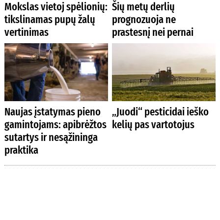
Mokslas vietoj spėlionių:
Šių metų derlių
tikslinamas pupų žalų
prognozuoja ne
vertinimas
prastesnį nei pernai
Naujas įstatymas pieno
„Juodi“ pesticidai ieško
gamintojams: apibrėžtos
kelių pas vartotojus
sutartys ir nesąžininga
praktika