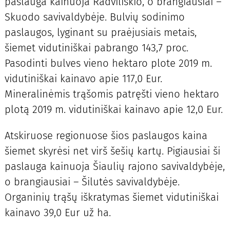
paslauga kainuoja Radviliškio, o brangiausiai –
Skuodo savivaldybėje. Bulvių sodinimo
paslaugos, lyginant su praėjusiais metais,
šiemet vidutiniškai pabrango 143,7 proc.
Pasodinti bulves vieno hektaro plote 2019 m.
vidutiniškai kainavo apie 117,0 Eur.
Mineralinėmis trąšomis patręšti vieno hektaro
plotą 2019 m. vidutiniškai kainavo apie 12,0 Eur.
Atskiruose regionuose šios paslaugos kaina
šiemet skyrėsi net virš šešių kartų. Pigiausiai ši
paslauga kainuoja Šiaulių rajono savivaldybėje,
o brangiausiai – Šilutės savivaldybėje.
Organinių trąšų iškratymas šiemet vidutiniškai
kainavo 39,0 Eur už ha.