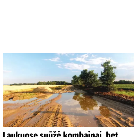
Laukuose suūžė kombainai, bet