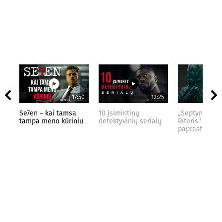
17:50
12:25
Se7en – kai tamsa
10 įsimintinų
„Septynių Kar
tampa meno kūriniu
detektyvinių serialų
Riteris" – kai
paprastumas 