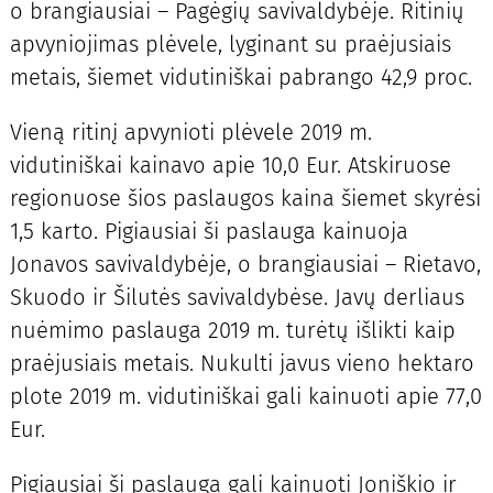
o brangiausiai – Pagėgių savivaldybėje. Ritinių
apvyniojimas plėvele, lyginant su praėjusiais
metais, šiemet vidutiniškai pabrango 42,9 proc.
Vieną ritinį apvynioti plėvele 2019 m.
vidutiniškai kainavo apie 10,0 Eur. Atskiruose
regionuose šios paslaugos kaina šiemet skyrėsi
1,5 karto. Pigiausiai ši paslauga kainuoja
Jonavos savivaldybėje, o brangiausiai – Rietavo,
Skuodo ir Šilutės savivaldybėse. Javų derliaus
nuėmimo paslauga 2019 m. turėtų išlikti kaip
praėjusiais metais. Nukulti javus vieno hektaro
plote 2019 m. vidutiniškai gali kainuoti apie 77,0
Eur.
Pigiausiai ši paslauga gali kainuoti Joniškio ir