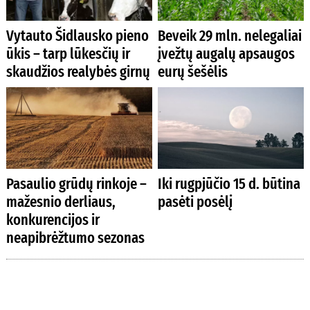
Vytauto Šidlausko pieno
Beveik 29 mln. nelegaliai
ūkis – tarp lūkesčių ir
įvežtų augalų apsaugos
skaudžios realybės girnų
eurų šešėlis
Pasaulio grūdų rinkoje –
Iki rugpjūčio 15 d. būtina
mažesnio derliaus,
pasėti posėlį
konkurencijos ir
neapibrėžtumo sezonas