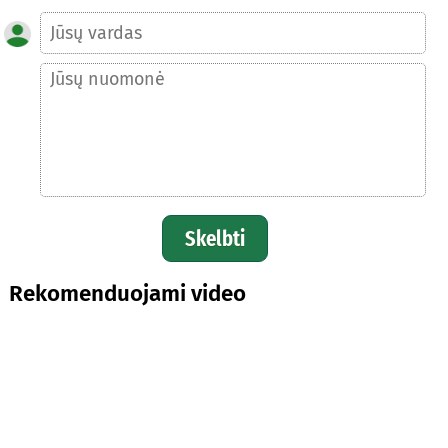
Skelbti
Rekomenduojami video