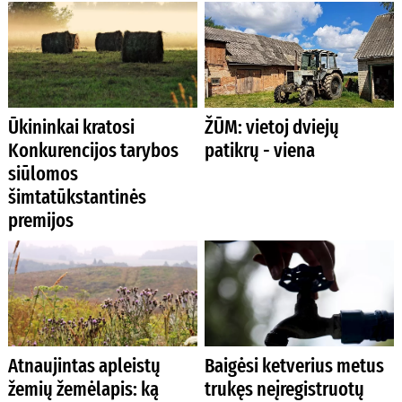
Ūkininkai kratosi
ŽŪM: vietoj dviejų
Konkurencijos tarybos
patikrų - viena
siūlomos
šimtatūkstantinės
premijos
Atnaujintas apleistų
Baigėsi ketverius metus
žemių žemėlapis: ką
trukęs neįregistruotų