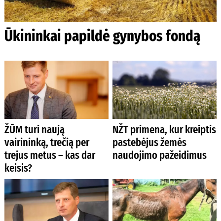
Ūkininkai papildė gynybos fondą
ŽŪM turi naują
NŽT primena, kur kreiptis
vairininką, trečią per
pastebėjus žemės
trejus metus – kas dar
naudojimo pažeidimus
keisis?