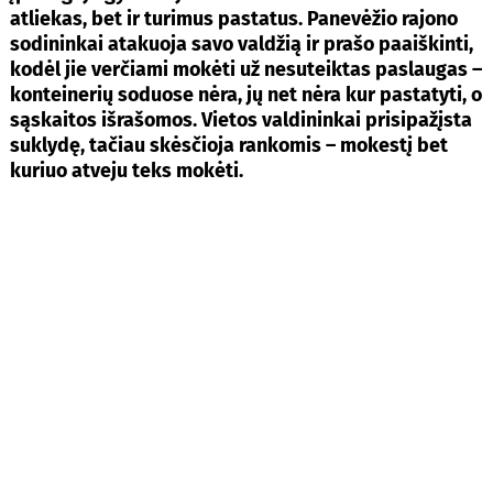
atliekas, bet ir turimus pastatus. Panevėžio rajono
sodininkai atakuoja savo valdžią ir prašo paaiškinti,
kodėl jie verčiami mokėti už nesuteiktas paslaugas –
konteinerių soduose nėra, jų net nėra kur pastatyti, o
sąskaitos išrašomos. Vietos valdininkai prisipažįsta
suklydę, tačiau skėsčioja rankomis – mokestį bet
kuriuo atveju teks mokėti.