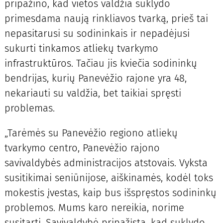
pripažino, kad vietos valdžia suklydo
primesdama naują rinkliavos tvarką, prieš tai
nepasitarusi su sodininkais ir nepadėjusi
sukurti tinkamos atliekų tvarkymo
infrastruktūros. Tačiau jis kviečia sodininkų
bendrijas, kurių Panevėžio rajone yra 48,
nekariauti su valdžia, bet taikiai spręsti
problemas.
„Tarėmės su Panevėžio regiono atliekų
tvarkymo centro, Panevėžio rajono
savivaldybės administracijos atstovais. Vyksta
susitikimai seniūnijose, aiškinamės, kodėl toks
mokestis įvestas, kaip bus išspręstos sodininkų
problemos. Mums karo nereikia, norime
susitarti. Savivaldybė pripažįsta, kad suklydo,