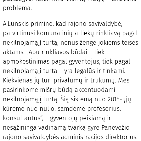
problema.
A.Lunskis priminė, kad rajono savivaldybė,
patvirtinusi komunalinių atliekų rinkliavą pagal
nekilnojamąjį turtą, nenusižengė jokiems teisės
aktams. „Abu rinkliavos būdai – tiek
apmokestinimas pagal gyventojus, tiek pagal
nekilnojamąjį turtą – yra legalūs ir tinkami.
Kiekvienas jų turi privalumų ir trūkumų. Mes
pasirinkome mišrų būdą akcentuodami
nekilnojamąjį turtą. Šią sistemą nuo 2015-ųjų
kūrėme nuo nulio, samdėme profesorius,
konsultantus“, – gyventojų peikiamą ir
nesąžininga vadinamą tvarką gyrė Panevėžio
rajono savivaldybės administracijos direktorius.