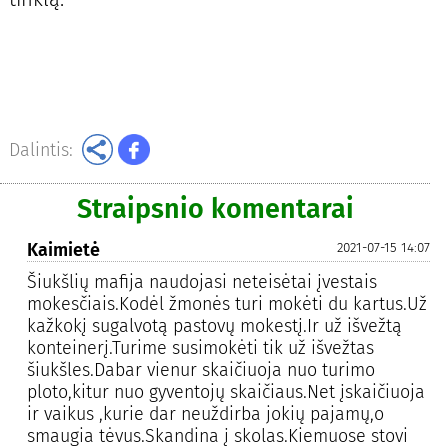
Dalintis:
Straipsnio komentarai
Kaimietė
2021-07-15 14:07
Šiukšlių mafija naudojasi neteisėtai įvestais
mokesčiais.Kodėl žmonės turi mokėti du kartus.Už
kažkokį sugalvotą pastovų mokestį.Ir už išvežtą
konteinerį.Turime susimokėti tik už išvežtas
šiukšles.Dabar vienur skaičiuoja nuo turimo
ploto,kitur nuo gyventojų skaičiaus.Net įskaičiuoja
ir vaikus ,kurie dar neuždirba jokių pajamų,o
smaugia tėvus.Skandina į skolas.Kiemuose stovi