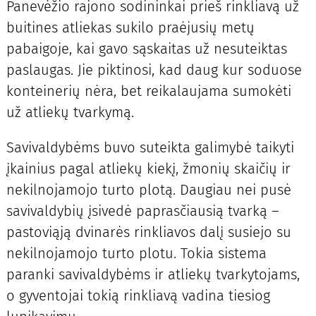
Panevėžio rajono sodininkai prieš rinkliavą už
buitines atliekas sukilo praėjusių metų
pabaigoje, kai gavo sąskaitas už nesuteiktas
paslaugas. Jie piktinosi, kad daug kur soduose
konteinerių nėra, bet reikalaujama sumokėti
už atliekų tvarkymą.
Savivaldybėms buvo suteikta galimybė taikyti
įkainius pagal atliekų kiekį, žmonių skaičių ir
nekilnojamojo turto plotą. Daugiau nei pusė
savivaldybių įsivedė paprasčiausią tvarką –
pastoviąją dvinarės rinkliavos dalį susiejo su
nekilnojamojo turto plotu. Tokia sistema
paranki savivaldybėms ir atliekų tvarkytojams,
o gyventojai tokią rinkliavą vadina tiesiog