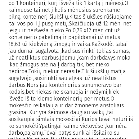
po 1 konteinerį, kurį išveža tik 1 kartą į mėnesį.O
kaimuose tai net į kelis mėnesius surenkame
pilną konteinerį šiukšlių.Kitas šiukšles rūšiuojame
,tai vos po 1 į pusę metų.Skaičiuoja už 12 mėn, net
jeigu ir neišveža nieko.Po 0,76 x12 mėn cnt už
konteinerio pakėlimą ir papildomai už metus
18,63 už kiekvieną žmogų ir vaiką.Kažkodėl labai
jau durnai sugalvota ,kad susirinkti tokias sumas,
už neatliktus darbus.Įdomu ,kam darbdavys moka
,kad žmogus ateina į darbą tik, bet nieko
nedirba.Tokių niekur nerasite.Tik šiukšlių mafija
sugalvojo ,susirinkti sau algas ,už neatliktus
darbus.Nors jau konteinerius sunumeravo bar
kodais,bet niekas ne skanuoja ir nežymi,kiek
išvežė iš to kiemo konteinerių per metus.O
mokesčio reikalauja ir dar žmonėms anstoliais
grasina. Kur yra šeimose daugiau vaikų ,tai
susikaupia šimtais mokesčiai.Kurios tėvai neturi iš
ko sumokėti.Ypatingai kaimo vietovėse ,kur nėra
darbo,pajamų.Tėvai patys sunkiai išsilaiko su