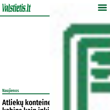
Naujienos
Atliekų konteinerius soduose