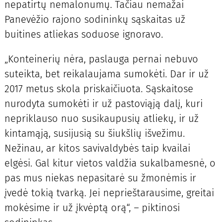
nepatirtų nemalonumų. Tačiau nemažai
Panevėžio rajono sodininkų sąskaitas už
buitines atliekas soduose ignoravo.
„Konteinerių nėra, paslauga pernai nebuvo
suteikta, bet reikalaujama sumokėti. Dar ir už
2017 metus skola priskaičiuota. Sąskaitose
nurodyta sumokėti ir už pastoviąją dalį, kuri
nepriklauso nuo susikaupusių atliekų, ir už
kintamąją, susijusią su šiukšlių išvežimu.
Nežinau, ar kitos savivaldybės taip kvailai
elgėsi. Gal kitur vietos valdžia sukalbamesnė, o
pas mus niekas nepasitarė su žmonėmis ir
įvedė tokią tvarką. Jei neprieštarausime, greitai
mokėsime ir už įkvėptą orą“, – piktinosi