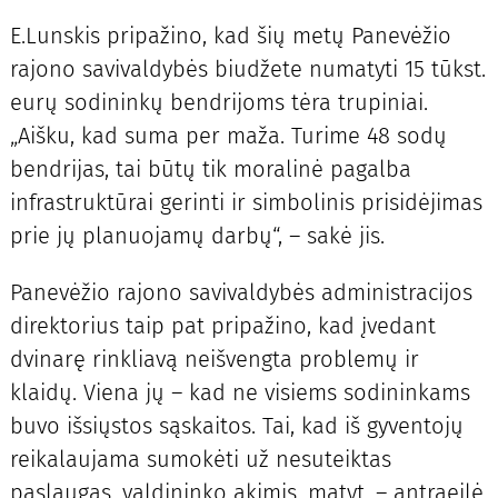
E.Lunskis pripažino, kad šių metų Panevėžio
rajono savivaldybės biudžete numatyti 15 tūkst.
eurų sodininkų bendrijoms tėra trupiniai.
„Aišku, kad suma per maža. Turime 48 sodų
bendrijas, tai būtų tik moralinė pagalba
infrastruktūrai gerinti ir simbolinis prisidėjimas
prie jų planuojamų darbų“, – sakė jis.
Panevėžio rajono savivaldybės administracijos
direktorius taip pat pripažino, kad įvedant
dvinarę rinkliavą neišvengta problemų ir
klaidų. Viena jų – kad ne visiems sodininkams
buvo išsiųstos sąskaitos. Tai, kad iš gyventojų
reikalaujama sumokėti už nesuteiktas
paslaugas, valdininko akimis, matyt, – antraeilė