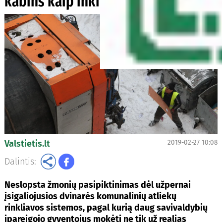
kabins kaip inkilus?
Valstietis.lt
2019-02-27 10:08
Dalintis:
Neslopsta žmonių pasipiktinimas dėl užpernai
įsigaliojusios dvinarės komunalinių atliekų
rinkliavos sistemos, pagal kurią daug savivaldybių
įpareigojo gyventojus mokėti ne tik už realias