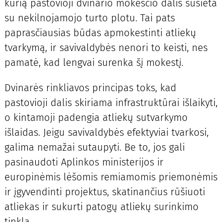
kurią pastovioji dvinario mokesčio dalis susieta
su nekilnojamojo turto plotu. Tai pats
paprasčiausias būdas apmokestinti atliekų
tvarkymą, ir savivaldybės nenori to keisti, nes
pamatė, kad lengvai surenka šį mokestį.
Dvinarės rinkliavos principas toks, kad
pastovioji dalis skiriama infrastruktūrai išlaikyti,
o kintamoji padengia atliekų sutvarkymo
išlaidas. Jeigu savivaldybės efektyviai tvarkosi,
galima nemažai sutaupyti. Be to, jos gali
pasinaudoti Aplinkos ministerijos ir
europinėmis lėšomis remiamomis priemonėmis
ir įgyvendinti projektus, skatinančius rūšiuoti
atliekas ir sukurti patogų atliekų surinkimo
tinklą.