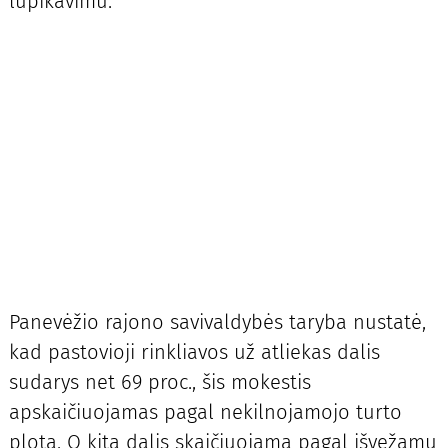
lupikavimu.
Panevėžio rajono savivaldybės taryba nustatė,
kad pastovioji rinkliavos už atliekas dalis
sudarys net 69 proc., šis mokestis
apskaičiuojamas pagal nekilnojamojo turto
plotą. O kita dalis skaičiuojama pagal išvežamų