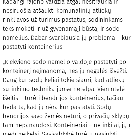
Kadangi rajono valdžia atgal nesitraukia ir
nesiruošia atšaukti komunalinių atliekų
rinkliavos už turimus pastatus, sodininkams
teks mokėti ir už gyvenamąjį būstą, ir sodo
namelius. Dabar svarbiausia jų problema – kur
pastatyti konteinerius.
„Kiekvieno sodo namelio valdoje pastatyti po
konteinerį neįmanoma, nes jų negalės išvežti.
Daug kur sodų keliai tokie siauri, kad atliekų
surinkimo technika juose netelpa. Vienintelė
išeitis – turėti bendrijos konteinerius, tačiau
bėda ta, kad jų nėra kur pastatyti. Sodų
bendrijos savo žemės neturi, o privačių sklypų
tam nepanaudosi. Konteineriai – ne inkilai, jų į
medį neįkelsi. Savivaldybė turėtų pasiūlyti