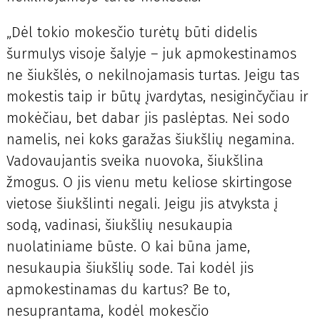
„Dėl tokio mokesčio turėtų būti didelis
šurmulys visoje šalyje – juk apmokestinamos
ne šiukšlės, o nekilnojamasis turtas. Jeigu tas
mokestis taip ir būtų įvardytas, nesiginčyčiau ir
mokėčiau, bet dabar jis paslėptas. Nei sodo
namelis, nei koks garažas šiukšlių negamina.
Vadovaujantis sveika nuovoka, šiukšlina
žmogus. O jis vienu metu keliose skirtingose
vietose šiukšlinti negali. Jeigu jis atvyksta į
sodą, vadinasi, šiukšlių nesukaupia
nuolatiniame būste. O kai būna jame,
nesukaupia šiukšlių sode. Tai kodėl jis
apmokestinamas du kartus? Be to,
nesuprantama, kodėl mokesčio