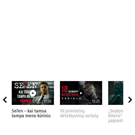
17:50
12:25
Se7en – kai tamsa
10 įsimintinų
„Septynių Kar
tampa meno kūriniu
detektyvinių serialų
Riteris" – kai
paprastumas 