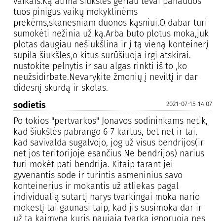
vaikais.Ką atima šiukšlės geriau tėvai panaudos
tuos pinigus vaikų mokyklinėms
prekėms,skanesniam duonos kąsniui.O dabar turi
sumokėti nežinia už ką.Arba buto plotus moka,juk
plotas daugiau nešiukšlina ir į tą vieną konteinerį
supila šiukšles,o kitus surūšiuoja irgi atskirai.
nustokite pelnytis ir sau algas rinkti iš to ,ko
neužsidirbate.Nevarykite žmonių į neviltį ir dar
didesnį skurdą ir skolas.
sodietis
2021-07-15 14:07
Po tokios "pertvarkos" Jonavos sodininkams netik,
kad šiukšlės pabrango 6-7 kartus, bet net ir tai,
kad savivalda sugalvojo, jog už visus bendrijos(ir
net jos teritorijoje esančius Ne bendrijos) narius
turi mokėt pati bendrija. Kitaip tarant jei
gyvenantis sode ir turintis asmeninius savo
konteinerius ir mokantis už atliekas pagal
individualią sutartį narys tvarkingai moka nario
mokestį tai gaunasi taip, kad jis susimoka dar ir
už tą kaimyną kuris naująją tvarką ignoruoja nes