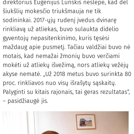
direktorius Eugenijus Lunskis neslėpė, kad dėl
šiukšlių mokesčio triukšmauja ne tik
sodininkai. 2017-ųjų rudenį įvedus dvinarę
rinkliavą už atliekas, buvo sulaukta didelio
gyventojų nepasitenkinimo, kuris tęsėsi
maždaug apie pusmetį. Tačiau valdžiai buvo nė
motais, kad nemažai žmonių buvo verčiami
mokėti už atliekų išvežimą, nors atliekų vežėjų
akyse nematė. „Už 2018 metus buvo surinkta 80
proc. rinkliavos nuo visų išrašytų sąskaitų.
Palyginti su kitais rajonais, tai geras rezultatas“,
– pasidžiaugė jis.