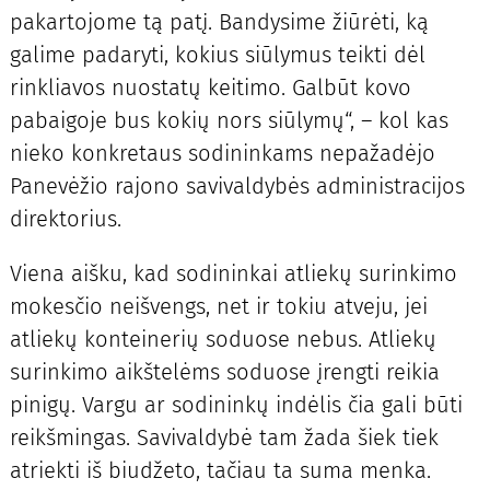
pakartojome tą patį. Bandysime žiūrėti, ką
galime padaryti, kokius siūlymus teikti dėl
rinkliavos nuostatų keitimo. Galbūt kovo
pabaigoje bus kokių nors siūlymų“, – kol kas
nieko konkretaus sodininkams nepažadėjo
Panevėžio rajono savivaldybės administracijos
direktorius.
Viena aišku, kad sodininkai atliekų surinkimo
mokesčio neišvengs, net ir tokiu atveju, jei
atliekų konteinerių soduose nebus. Atliekų
surinkimo aikštelėms soduose įrengti reikia
pinigų. Vargu ar sodininkų indėlis čia gali būti
reikšmingas. Savivaldybė tam žada šiek tiek
atriekti iš biudžeto, tačiau ta suma menka.