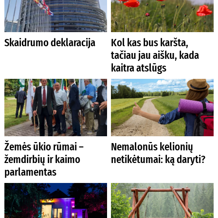
Skaidrumo deklaracija
Kol kas bus karšta,
tačiau jau aišku, kada
kaitra atslūgs
Žemės ūkio rūmai –
Nemalonūs kelionių
žemdirbių ir kaimo
netikėtumai: ką daryti?
parlamentas