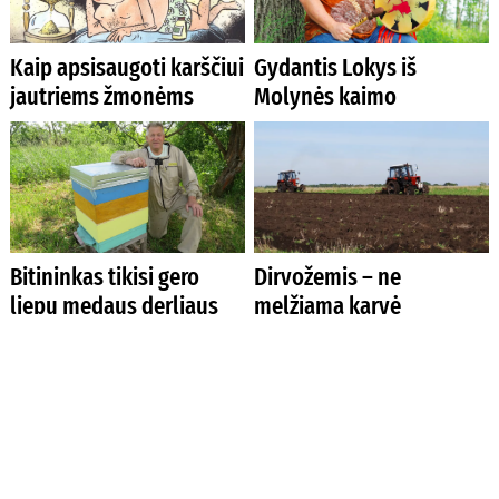
Kaip apsisaugoti karščiui
Gydantis Lokys iš
jautriems žmonėms
Molynės kaimo
Bitininkas tikisi gero
Dirvožemis – ne
liepų medaus derliaus
melžiama karvė
Afrikietiška vasara
Kas liko Raudonosios