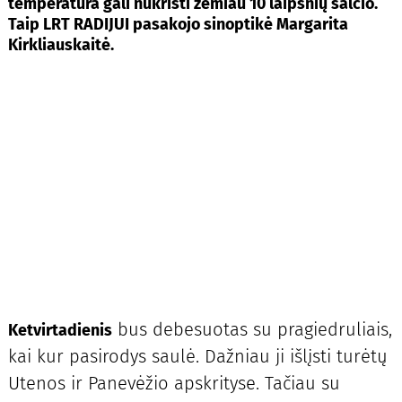
temperatūra gali nukristi žemiau 10 laipsnių šalčio.
Taip LRT RADIJUI pasakojo sinoptikė Margarita
Kirkliauskaitė.
bus debesuotas su pragiedruliais,
Ketvirtadienis
kai kur pasirodys saulė. Dažniau ji išlįsti turėtų
Utenos ir Panevėžio apskrityse. Tačiau su