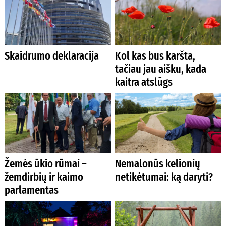
Skaidrumo deklaracija
Kol kas bus karšta,
tačiau jau aišku, kada
kaitra atslūgs
Žemės ūkio rūmai –
Nemalonūs kelionių
žemdirbių ir kaimo
netikėtumai: ką daryti?
parlamentas