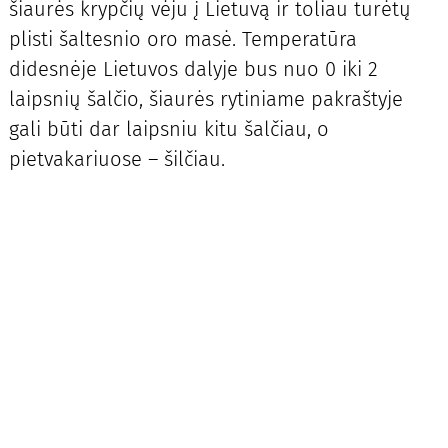
šiaurės krypčių vėju į Lietuvą ir toliau turėtų
plisti šaltesnio oro masė. Temperatūra
didesnėje Lietuvos dalyje bus nuo 0 iki 2
laipsnių šalčio, šiaurės rytiniame pakraštyje
gali būti dar laipsniu kitu šalčiau, o
pietvakariuose – šilčiau.