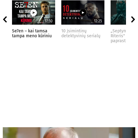
17:50
12:25
Se7en – kai tamsa
10 įsimintinų
„Septynių Kar
tampa meno kūriniu
detektyvinių serialų
Riteris" – kai
paprastumas 