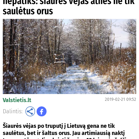
nepatiks: šiaurės vėjas atneš ne tik
saulėtus orus
Valstietis.lt
2019-02-21 09:52
Dalintis:
Šiaurės vėjas po truputį į Lietuvą gena ne tik
saulėtus, bet ir šaltus orus. Jau artimiausią naktį