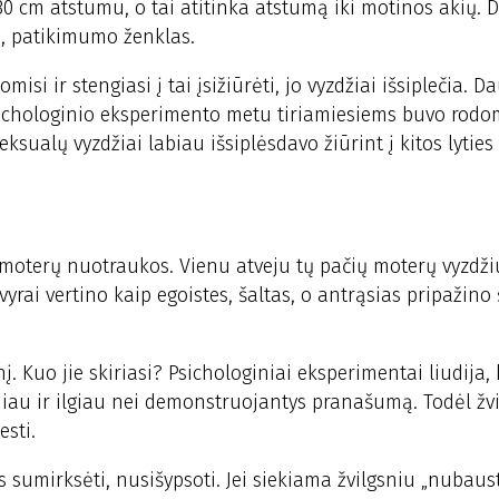
0 cm atstumu, o tai atitinka atstumą iki motinos akių. Did
, patikimumo ženklas.
si ir stengiasi į tai įsižiūrėti, jo vyzdžiai išsiplečia. 
 Psichologinio eksperimento metu tiriamiesiems buvo rod
sualų vyzdžiai labiau išsiplėsdavo žiūrint į kitos lytie
 moterų nuotraukos. Vienu atveju tų pačių moterų vyzdži
rai vertino kaip egoistes, šaltas, o antrąsias pripažino š
į. Kuo jie skiriasi? Psichologiniai eksperimentai liudija,
niau ir ilgiau nei demonstruojantys pranašumą. Todėl žv
sti.
ais sumirksėti, nusišypsoti. Jei siekiama žvilgsniu „nubaust