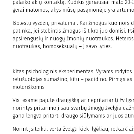
palaiko akių kontaktą. Kūdikis geriausiai mato 20–3
gerai matomos, akys mūsų pasąmonėje yra artumo
Išplėstų vyzdžių privalumai. Kai žmogus kuo nors domi
patinka, jei stebintis žmogus iš tikro juo domisi.
apsirengusių ir nuogų žmonių nuotraukos. Heterosek
nuotraukas, homoseksualų – į savo lyties.
Kitas psichologinis eksperimentas. Vyrams rodytos
retušuotojas sumažino, kitu – padidino. Pirmąsias vy
moteriškomis
Visi esame pajutę draugišką ar nepritariantį žvilgsn
norintys pritarimo į sau svarbų žmogų žvelgia daž
gana lengva pritarti draugo siūlymams ar juos atme
Norint įsiteikti, verta žvelgti kiek ilgėliau, retkarči