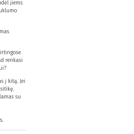
odėl jiems
 kuklumo
imas
irtingose
ad renkasi
ui?
 į kitą. Jei
itikę.
nkdamas su
s.