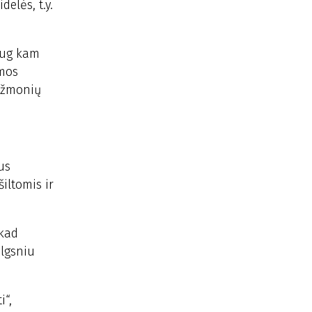
elės, t.y.
Daug kam
omos
s žmonių
us
iltomis ir
 kad
ilgsniu
i“,