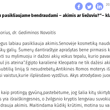
20
au pasikliaujame bendraudami – akimis ar liežuviu?“– kl
orius, dr. Gediminas Navaitis
ogus labiau pasikliauja akimis.Senovėje kosmetiką naudoj
giškų galių. Šumerų dantiraštyje aprašytas bene pirmasis
kti su mylimuoju ir dažosi akių vokus tepalu, kurio pav
l jis ateina“.Egipto karalienė Kleopatra ne tik dažėsi akis
 subtilią liniją ši nesudrebėtų.Antikinės Romos moterys i
si vaistus,kurie išplėsdavo vyzdžius. Akys atrodydavo juo
kaip protingą gyvūną,pastebėtume, jog šalia kitų skirtybi
s yra išraiškingesnės, o žvilgsnio kryptis lengviau suvok
endrauja akimis. Maitindama kūdikį krūtimi, motina su va