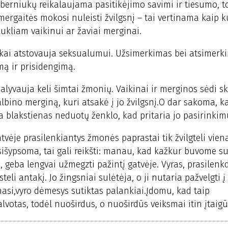
iš berniukų reikalaujama pasitikėjimo savimi ir tiesumo, t
o mergaitės mokosi nuleisti žvilgsnį – tai vertinama kaip
kliam vaikinui ar žaviai merginai.
iškai atstovauja seksualumui. Užsimerkimas bei atsimerk
mą ir prisidengimą.
alyvauja keli šimtai žmonių. Vaikinai ir merginos sėdi sk
kalbino merginą, kuri atsakė į jo žvilgsnį.O dar sakoma, k
ama blakstienas neduotų ženklo, kad pritaria jo pasirinkim
tvėje prasilenkiantys žmonės paprastai tik žvilgteli vienas
išypsoma, tai gali reikšti: manau, kad kažkur buvome sus
nį, geba lengvai užmegzti pažintį gatvėje. Vyras, prasile
steli antakį. Jo žingsniai sulėtėja, o ji nutaria pažvelgti į
nasi,vyro dėmesys sutiktas palankiai.Įdomu, kad taip
votas, todėl nuoširdus, o nuoširdūs veiksmai itin įtaigū