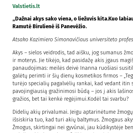
Valstietis.lt
„Dažnai akys sako viena, o liežuvis kita.Kuo labi
Ramutė Birulienė iš Panevėžio.
Atsako Kazimiero Simonavičiaus universiteto profes
Akys – sielos veidrodis, tad aišku, jog sumanus žm
ir moterys. Jie tikėjo, kad pasidažę akis įgaus ma
panaudojimas: meilės deivė Inanna ruošiasi susiti
galėtų perimti ir šių dienų kosmetikos firmos – „Tegu
turėjo specialių pagalvėlių rankai, kad vedant itin
pavojingiausią gražinimosi būdą – jos į akis lašino
gražios, bet tai kenkė regėjimui.Kodėl tai svarbu?
Didelių akių privalumai. Jeigu aptarinėtume žmogų 
išsiskiria tuo, kad turi akių baltymus. Žmogaus aky
Žmogus, skirtingai nei gyvūnai, jau kūdikystėje b