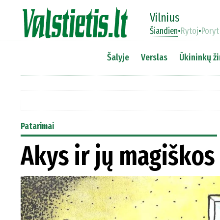
Vilnius
Šiandien
•
Rytoj
•
Poryt
Šalyje
Verslas
Ūkininkų ži
Patarimai
Akys ir jų magiškos