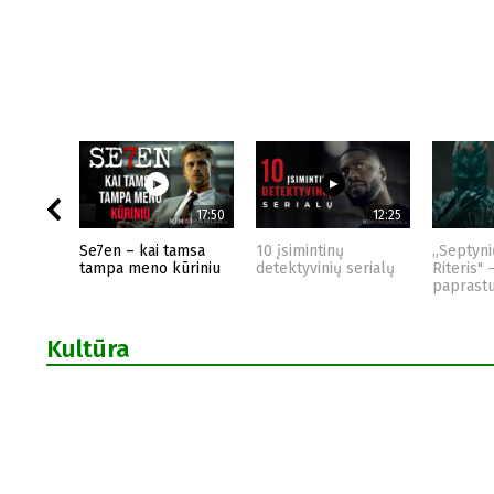
17:50
12:25
Se7en – kai tamsa
10 įsimintinų
„Septyni
tampa meno kūriniu
detektyvinių serialų
Riteris" 
paprast
Kultūra