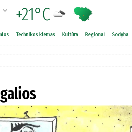
+21°C
nios
Technikos kiemas
Kultūra
Regionai
Sodyba
 galios