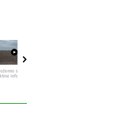
03:23
09:44
04:49
vožemio sveikata -
Sėjomaina - praktinė
Kompostas - praktinė
ktinė informacija
informacija
informacija