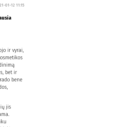
21-01-12 11:15
ausia
o ir vyrai,
 kosmetikos
adinimą
, bet ir
šrado bene
dos,
ų jis
iama.
iku