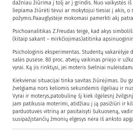
dažniau žiūrima į tolį ar į grindis. Nuo vaikystės 
liepiama žiūrėti tėvui ar mokytojui tiesiai į akis, 
požymis.Paauglystėje mokomasi pamerkti akį patrau
Psichoanalitikas Z.Freudas teigė, kad akys simbol
(kitaip sakant – mirkčiojimas)atitinka apsinuogini
Psichologinis eksperimentas. Studentų vakarėlyje d
salės pusėse. 80 proc. atvejų vaikinas priėjo ir už
vyrai. Ką jis rinktųsi, jei moteris švelniai nuleisd
Kiekvienai situacijai tinka savitas žiūrėjimas. Du ga
žvelgiama nors keliomis sekundėmis ilgėliau ir nus
Vyrai ir moterys,patobulinę šį kiek ilgėlesnį žvilgs
jam patikusia moterimi, atidžiau į ją pasižiūri ir kil
parduotuvės vitriną ar pasitaisyti šukuoseną, vadi
susipažįstančių žmonių elgesys nėra iš anksto apgal