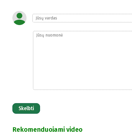
Skelbti
Rekomenduojami video