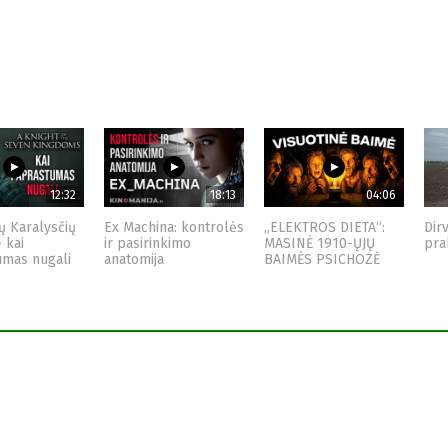
12:32
18:13
04:06
ų Karalysčių
Ex Machina: kontrolės
„ELEKTROS DIETA“:
Dir
– kai
ir pasirinkimo
MASINĖ 1910-ŲJŲ
pra
umas nugali
anatomija
BAIMĖS PSICHOZĖ