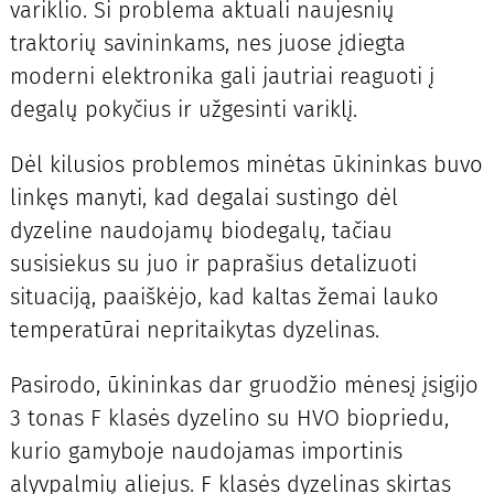
variklio. Ši problema aktuali naujesnių
traktorių savininkams, nes juose įdiegta
moderni elektronika gali jautriai reaguoti į
degalų pokyčius ir užgesinti variklį.
Dėl kilusios problemos minėtas ūkininkas buvo
linkęs manyti, kad degalai sustingo dėl
dyzeline naudojamų biodegalų, tačiau
susisiekus su juo ir paprašius detalizuoti
situaciją, paaiškėjo, kad kaltas žemai lauko
temperatūrai nepritaikytas dyzelinas.
Pasirodo, ūkininkas dar gruodžio mėnesį įsigijo
3 tonas F klasės dyzelino su HVO biopriedu,
kurio gamyboje naudojamas importinis
alyvpalmių aliejus. F klasės dyzelinas skirtas