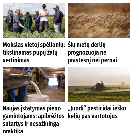
Mokslas vietoj spėlionių:
Šių metų derlių
tikslinamas pupų žalų
prognozuoja ne
vertinimas
prastesnį nei pernai
Naujas įstatymas pieno
„Juodi“ pesticidai ieško
gamintojams: apibrėžtos
kelių pas vartotojus
sutartys ir nesąžininga
praktika