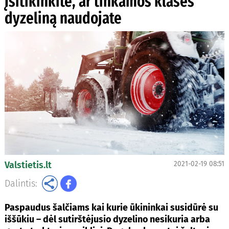
Įsitikinkite, ar tinkamos klasės
dyzeliną naudojate
Valstietis.lt
2021-02-19 08:51
Dalintis:
Paspaudus šalčiams kai kurie ūkininkai susidūrė su
iššūkiu – dėl sutirštėjusio dyzelino nesikuria arba