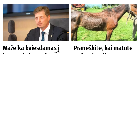
Mažeika kviesdamas į
Praneškite, kai matote
komandą buvusius ŽŪM
gyvūno kančią
vadovus siekė
tęstinumo
Kad netektų prašymo
Ūkininkų šventė – su
teikti iš naujo
dainomis, sveikinimais ir
dovanomis