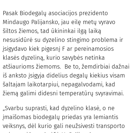
Pasak Biodegalų asociacijos prezidento
Mindaugo Palijansko, jau eilę metų vyravo
šiltos žiemos, tad ūkininkai ilgą laiką
nesusidūrė su dyzelino stingimo problema ir
įsigydavo kiek pigesnį F ar pereinamosios
klasės dyzeliną, kurio savybės netinka
atšiaurioms žiemoms. Be to, žemdirbiai dažnai
iš anksto įsigyja didelius degalų kiekius visam
šaltajam laikotarpiui, nepagalvodami, kad
žiemą galimi didesni temperatūrų svyravimai.
„Svarbu suprasti, kad dyzelino klasė, o ne
įmaišomas biodegalų priedas yra lemiantis
veiksnys, dėl kurio gali neužsivesti transporto