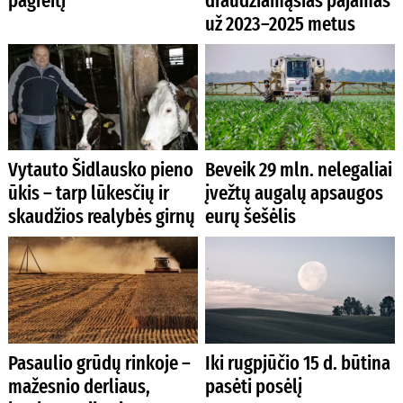
pagreitį
draudžiamąsias pajamas
už 2023–2025 metus
Vytauto Šidlausko pieno
Beveik 29 mln. nelegaliai
ūkis – tarp lūkesčių ir
įvežtų augalų apsaugos
skaudžios realybės girnų
eurų šešėlis
Pasaulio grūdų rinkoje –
Iki rugpjūčio 15 d. būtina
mažesnio derliaus,
pasėti posėlį