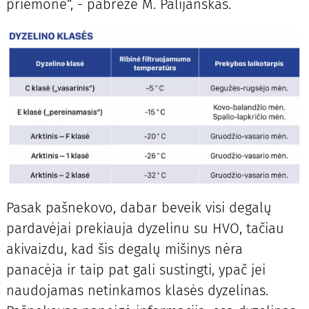
priemonė“, - pabrėžė M. Palijanskas.
Pasak pašnekovo, dabar beveik visi degalų
pardavėjai prekiauja dyzelinu su HVO, tačiau
akivaizdu, kad šis degalų mišinys nėra
panacėja ir taip pat gali sustingti, ypač jei
naudojamas netinkamos klasės dyzelinas.