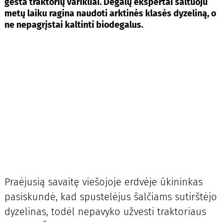
gesta traktorių varikliai. Degalų ekspertai šaltuoju
metų laiku ragina naudoti arktinės klasės dyzeliną, o
ne nepagrįstai kaltinti biodegalus.
Praėjusią savaitę viešojoje erdvėje ūkininkas
pasiskundė, kad spustelėjus šalčiams sutirštėjo
dyzelinas, todėl nepavyko užvesti traktoriaus