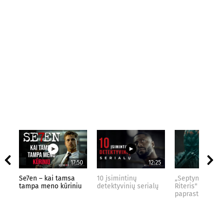
17:50
12:25
Se7en – kai tamsa
10 įsimintinų
„Septynių Kar
tampa meno kūriniu
detektyvinių serialų
Riteris" – kai
paprastumas 