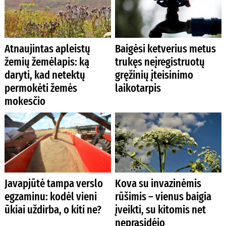
Atnaujintas apleistų
Baigėsi ketverius metus
žemių žemėlapis: ką
trukęs neįregistruotų
daryti, kad netektų
gręžinių įteisinimo
permokėti žemės
laikotarpis
mokesčio
Javapjūtė tampa verslo
Kova su invazinėmis
egzaminu: kodėl vieni
rūšimis – vienus baigia
ūkiai uždirba, o kiti ne?
įveikti, su kitomis net
neprasidėjo