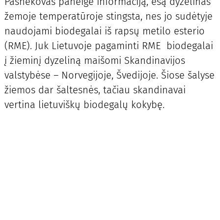
Pašnekovas paneigė informaciją, esą dyzelinas
žemoje temperatūroje stingsta, nes jo sudėtyje
naudojami biodegalai iš rapsų metilo esterio
(RME). Juk Lietuvoje pagaminti RME biodegalai
į žieminį dyzeliną maišomi Skandinavijos
valstybėse – Norvegijoje, Švedijoje. Šiose šalyse
žiemos dar šaltesnės, tačiau skandinavai
vertina lietuviškų biodegalų kokybę.