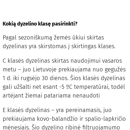
Kokią dyzelino klasę pasirinkti?
Pagal sezoniškumą žemės ūkiui skirtas
dyzelinas yra skirstomas į skirtingas klases.
C klasės dyzelinas skirtas naudojimui vasaros
metu – juo Lietuvoje prekiaujama nuo gegužės
1 d. iki rugsėjo 30 dienos. Šios klasės dyzelinas
gali užšalti net esant -5 ºC temperatūrai, todėl
artėjant žiemai patariama nenaudoti
E klasės dyzelinas – yra pereinamasis, juo
prekiaujama kovo-balandžio ir spalio-lapkričio
mėnesiais. Šio dyzelino ribinė filtruojamumo