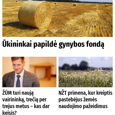
Ūkininkai papildė gynybos fondą
ŽŪM turi naują
NŽT primena, kur kreiptis
vairininką, trečią per
pastebėjus žemės
trejus metus – kas dar
naudojimo pažeidimus
keisis?