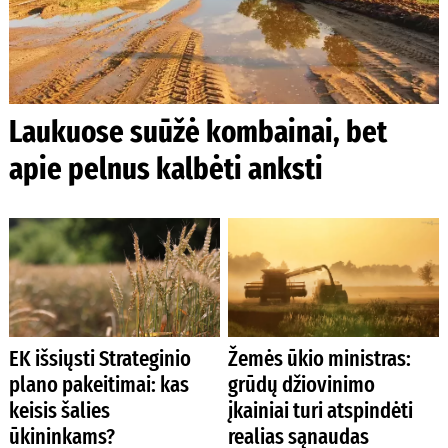
Laukuose suūžė kombainai, bet
apie pelnus kalbėti anksti
EK išsiųsti Strateginio
Žemės ūkio ministras:
plano pakeitimai: kas
grūdų džiovinimo
keisis šalies
įkainiai turi atspindėti
ūkininkams?
realias sąnaudas