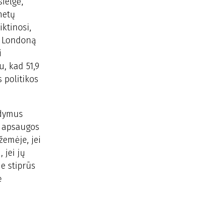
sielgė,
metų
ktinosi,
e Londoną
i
u, kad 51,9
 politikos
odymus
s apsaugos
emėje, jei
 jei jų
e stiprūs
ė