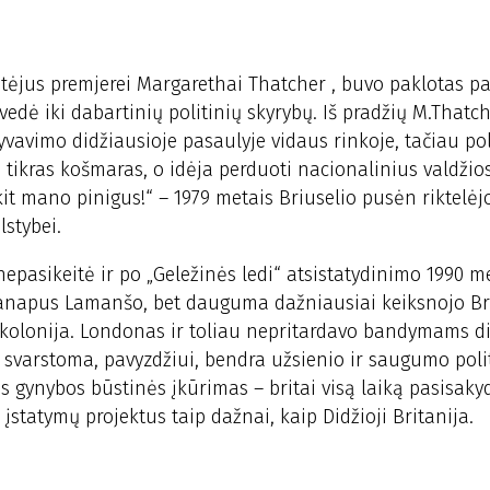
 atėjus premjerei Margarethai Thatcher , buvo paklotas p
edė iki dabartinių politinių skyrybų. Iš pradžių M.Thatc
lyvavimo didžiausioje pasaulyje vidaus rinkoje, tačiau pol
dė tikras košmaras, o idėja perduoti nacionalinius valdžio
nkit mano pinigus!“ – 1979 metais Briuselio pusėn riktelė
lstybei.
 nepasikeitė ir po „Geležinės ledi“ atsistatydinimo 1990 me
a anapus Lamanšo, bet dauguma dažniausiai keiksnojo Br
 kolonija. Londonas ir toliau nepritardavo bandymams di
ų svarstoma, pavyzdžiui, bendra užsienio ir saugumo polit
ės gynybos būstinės įkūrimas – britai visą laiką pasisaky
 įstatymų projektus taip dažnai, kaip Didžioji Britanija.