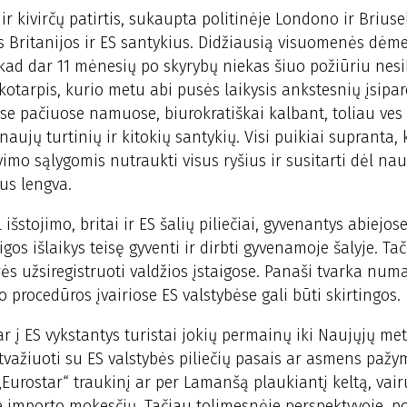
ir kivirčų patirtis, sukaupta politinėje Londono ir Briuse
s Britanijos ir ES santykius. Didžiausią visuomenės dėme
, kad dar 11 mėnesių po skyrybų niekas šiuo požiūriu nesik
tarpis, kurio metu abi pusės laikysis ankstesnių įsipar
uose pačiuose namuose, biurokratiškai kalbant, toliau ve
ujų turtinių ir kitokių santykių. Visi puikiai supranta, 
imo sąlygomis nutraukti visus ryšius ir susitarti dėl nau
bus lengva.
 išstojimo, britai ir ES šalių piliečiai, gyvenantys abiej
os išlaikys teisę gyventi ir dirbti gyvenamoje šalyje. Ta
urės užsiregistruoti valdžios įstaigose. Panaši tvarka numa
 procedūros įvairiose ES valstybėse gali būti skirtingos.
ar į ES vykstantys turistai jokių permainų iki Naujųjų me
 atvažiuoti su ES valstybės piliečių pasais ar asmens pažy
Eurostar“ traukinį ar per Lamanšą plaukiantį keltą, vair
be importo mokesčių. Tačiau tolimesnėje perspektyvoje, p