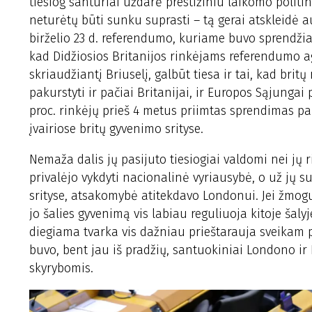
tiesiog santūriai uždarė prestižiniu laikomo politin
neturėtų būti sunku suprasti – tą gerai atskleidė a
birželio 23 d. referendumo, kuriame buvo sprendžiam
kad Didžiosios Britanijos rinkėjams referendumo 
skriaudžiantį Briuselį, galbūt tiesa ir tai, kad brit
pakurstyti ir pačiai Britanijai, ir Europos Sąjungai 
proc. rinkėjų prieš 4 metus priimtas sprendimas pa
įvairiose britų gyvenimo srityse.
Nemaža dalis jų pasijuto tiesiogiai valdomi nei jų
privalėjo vykdyti nacionalinė vyriausybė, o už jų s
srityse, atsakomybė atitekdavo Londonui. Jei žmog
jo šalies gyvenimą vis labiau reguliuoja kitoje šalyj
diegiama tvarka vis dažniau prieštarauja sveikam p
buvo, bent jau iš pradžių, santuokiniai Londono ir
skyrybomis.