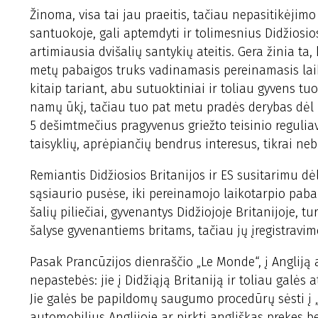
Žinoma, visa tai jau praeitis, tačiau nepasitikėjimo 
santuokoje, gali aptemdyti ir tolimesnius Didžiosio
artimiausia dvišalių santykių ateitis. Gera žinia ta
metų pabaigos truks vadinamasis pereinamasis laiko
kitaip tariant, abu sutuoktiniai ir toliau gyvens t
namų ūkį, tačiau tuo pat metu pradės derybas dėl na
5 dešimtmečius pragyvenus griežto teisinio reguliav
taisyklių, aprėpiančių bendrus interesus, tikrai ne
Remiantis Didžiosios Britanijos ir ES susitarimu dėl
sąsiaurio pusėse, iki pereinamojo laikotarpio pabaig
šalių piliečiai, gyvenantys Didžiojoje Britanijoje, t
šalyse gyvenantiems britams, tačiau jų įregistravimo
Pasak Prancūzijos dienraščio „Le Monde“, į Angliją 
nepastebės: jie į Didžiąją Britaniją ir toliau galės
Jie galės be papildomų saugumo procedūrų sėsti į „
automobilius Anglijoje ar pirkti angliškas prekes 