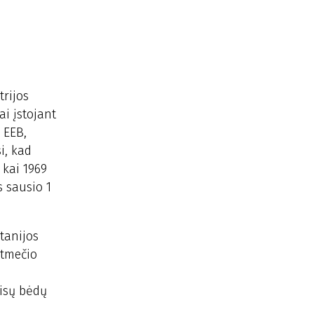
trijos
ai įstojant
 EEB,
i, kad
 kai 1969
s sausio 1
tanijos
mtmečio
visų bėdų