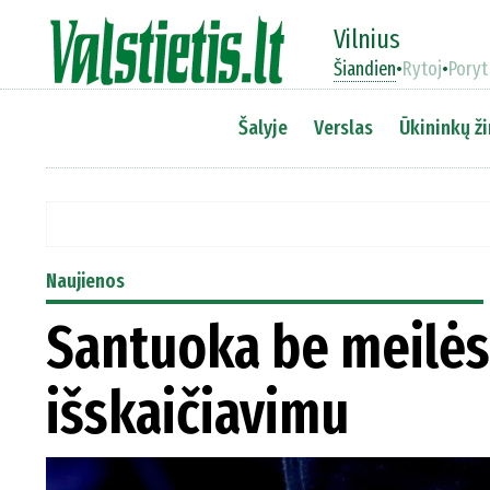
Vilnius
Šiandien
•
Rytoj
•
Poryt
Šalyje
Verslas
Ūkininkų ži
Naujienos
Santuoka be meilės
išskaičiavimu