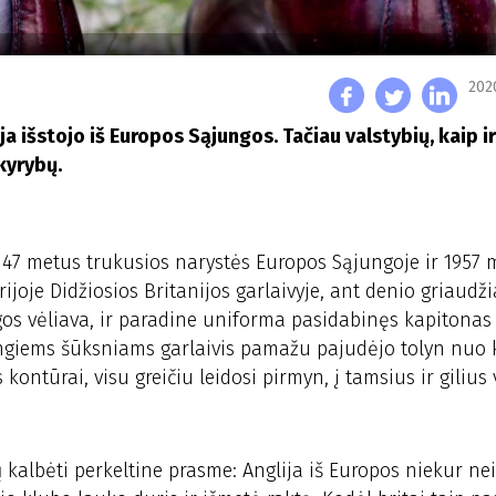
202
ja išstojo iš Europos Sąjungos. Tačiau valstybių, kaip i
kyrybų.
 47 metus trukusios narystės Europos Sąjungoje ir 1957 
joje Didžiosios Britanijos garlaivyje, ant denio griaudž
os vėliava, ir paradine uniforma pasidabinęs kapitonas
tingiems šūksniams garlaivis pamažu pajudėjo tolyn nuo 
 kontūrai, visu greičiu leidosi pirmyn, į tamsius ir gilius
 kalbėti perkeltine prasme: Anglija iš Europos niekur nei