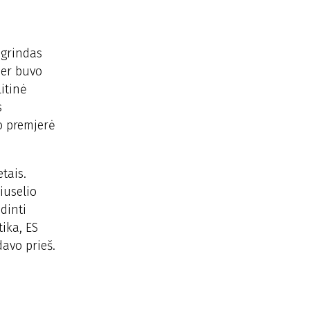
agrindas
her buvo
itinė
s
jo premjerė
tais.
iuselio
dinti
ika, ES
davo prieš.