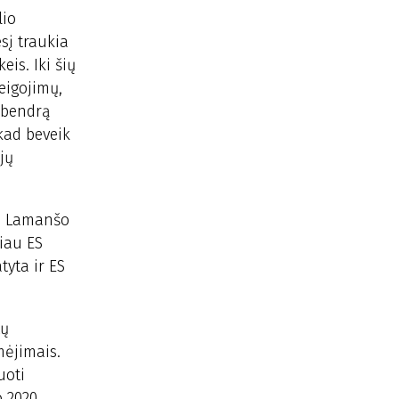
lio
sį traukia
eis. Iki šių
eigojimų,
s bendrą
kad beveik
jų
ose Lamanšo
čiau ES
tyta ir ES
tų
mėjimais.
uoti
o 2020