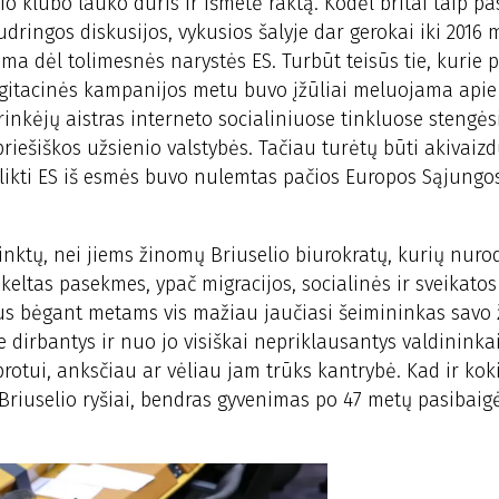
io klubo lauko duris ir išmetė raktą. Kodėl britai taip pa
udringos diskusijos, vykusios šalyje dar gerokai iki 2016 
a dėl tolimesnės narystės ES. Turbūt teisūs tie, kurie pi
agitacinės kampanijos metu buvo įžūliai meluojama api
ų rinkėjų aistras interneto socialiniuose tinkluose stengės
priešiškos užsienio valstybės. Tačiau turėtų būti akivaizd
likti ES iš esmės buvo nulemtas pačios Europos Sąjungos
 rinktų, nei jiems žinomų Briuselio biurokratų, kurių nur
ukeltas pasekmes, ypač migracijos, socialinės ir sveikato
us bėgant metams vis mažiau jaučiasi šeimininkas savo ž
e dirbantys ir nuo jo visiškai nepriklausantys valdininkai,
rotui, anksčiau ar vėliau jam trūks kantrybė. Kad ir koki
 Briuselio ryšiai, bendras gyvenimas po 47 metų pasibaig