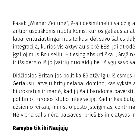
Pasak „Wiener Zeitung“, 9-ąjį dešimtmetį į valdžią
antibriuseliškoms nuotaikoms, kurios galiausiai atv
labai entuziastingai nusiteikusi dėl savo šalies da
integracija, kurios vis aktyviau siekė EEB, jai atro
įgaliojimus Briuseliui – tiesiog absurdiška. „Grąži
ir išsiderėjo iš jo įvairių nuolaidų bei išlygų savo va
Didžiosios Britanijos politika ES atžvilgiu iš esmės
Geriausiu atveju britų nelabai domino, kas vykst
biurokratus ir manė, kad jų šalį bandoma paversti
politinio Europos klubo integraciją. Kad ir kas būt
užsienio reikalų ministro posto įsteigimas, centrin
Nė viena šalis nėra balsavusi prieš ES iniciatyvas ir
Ramybė tik iki Naujųjų