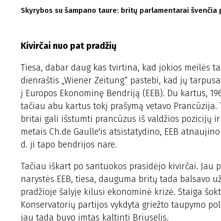
Skyrybos su šampano taure: britų parlamentarai švenčia p
Kivirčai nuo pat pradžių
Tiesa, dabar daug kas tvirtina, kad jokios meilės ta
dienraštis „Wiener Zeitung“ pastebi, kad jų tarpusavi
į Europos Ekonominę Bendriją (EEB). Du kartus, 196
tačiau abu kartus tokį prašymą vetavo Prancūzija. 
britai gali išstumti prancūzus iš valdžios pozicijų i
metais Ch.de Gaulle'is atsistatydino, EEB atnaujino 
d. ji tapo bendrijos nare.
Tačiau iškart po santuokos prasidėjo kivirčai. Jau
narystės EEB, tiesa, dauguma britų tada balsavo u
pradžioje šalyje kilusi ekonominė krizė. Staiga š
Konservatorių partijos vykdyta griežto taupymo pol
jau tada buvo imtas kaltinti Briuselis.