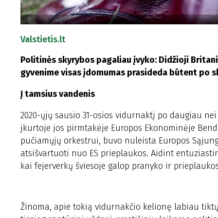
Valstietis.lt
Politinės skyrybos pagaliau įvyko: Didžioji Britani
gyvenime visas įdomumas prasideda būtent po s
Į tamsius vandenis
2020-ųjų sausio 31-osios vidurnaktį po daugiau nei
įkurtoje jos pirmtakėje Europos Ekonominėje Bendri
pučiamųjų orkestrui, buvo nuleista Europos Sąjung
atsišvartuoti nuo ES prieplaukos. Aidint entuzias
kai fejerverkų šviesoje galop pranyko ir prieplaukos
Žinoma, apie tokią vidurnakčio kelionę labiau tiktų