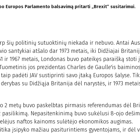
o Europos Parlamento balsavimą pritarti „Brexit“ susitarimui.
rp šių politinių sutuoktinių niekada ir nebuvo. Antai Aus
o santykiai atšalo dar 1973 metais, iki Didžiajai Britanij
1 ir 1967 metais, Londonas buvo pateikęs paraišką stoti į
Tuometinis jos prezidentas Charles de Gaulle'is baiminos
r taip padėti JAV sustiprinti savo įtaką Europos šalyse. Tik
derybas su Didžiąja Britanija dėl narystės, ir 1973 metai
 po 2 metų buvo paskelbtas pirmasis referendumas dėl Bri
ž pasilikimą. Nepasitenkinimą buvo sukėlusi 8-ojo deši
oktelėjus naftos kainoms sulėtėjo ekonomikos augimas.
itika įsipyko mažiau pasiturintiems gyventojams, ir dėl 