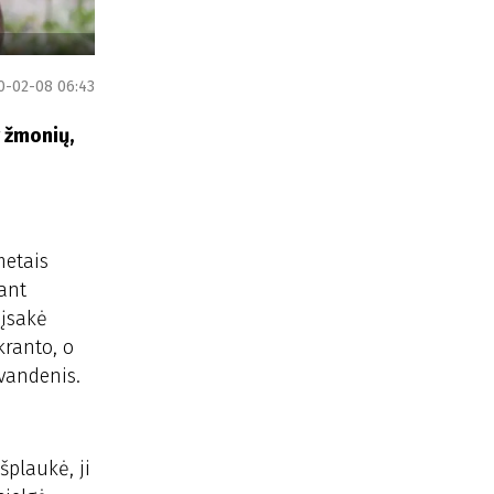
0-02-08 06:43
r žmonių,
metais
iant
 įsakė
kranto, o
 vandenis.
šplaukė, ji