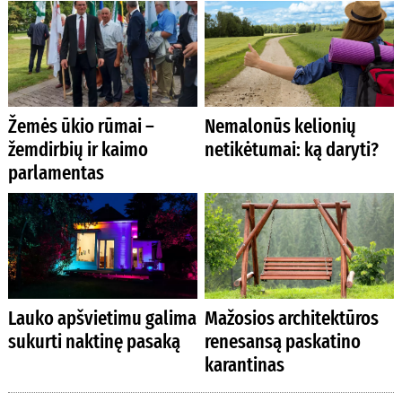
Žemės ūkio rūmai –
Nemalonūs kelionių
žemdirbių ir kaimo
netikėtumai: ką daryti?
parlamentas
Lauko apšvietimu galima
Mažosios architektūros
sukurti naktinę pasaką
renesansą paskatino
karantinas