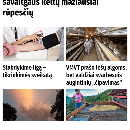
savaitgalis keltų mažiausiai
rūpesčių
Stabdykime ligą –
VMVT prašo lėšų algoms,
tikrinkimės sveikatą
bet valdžiai svarbesnis
augintinių „čipavimas“
Neramių orų pradžia: kils
Kavos auginimo