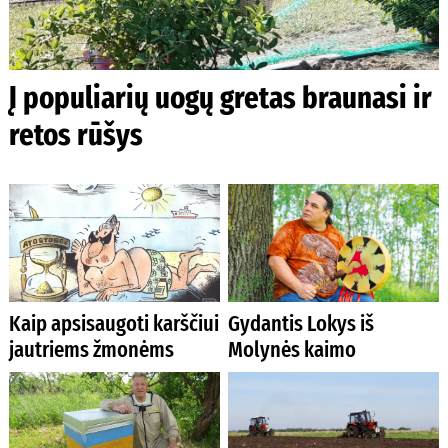
Į populiarių uogų gretas braunasi ir
retos rūšys
Kaip apsisaugoti karščiui
Gydantis Lokys iš
jautriems žmonėms
Molynės kaimo