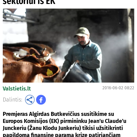
sektoriui iš EK
Valstietis.lt
2016-06-02 08:22
Dalintis:
Premjeras Algirdas Butkevičius susitikime su
Europos Komisijos (EK) pirmininku Jean'u Claude'u
Junckeriu (Žanu Klodu Junkeriu) tikisi užsitikrinti
papildomą finansinę paramą krizę patiriančiam