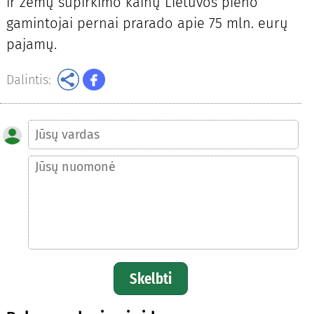
ir žemų supirkimo kainų Lietuvos pieno
gamintojai pernai prarado apie 75 mln. eurų
pajamų.
Dalintis:
Skelbti