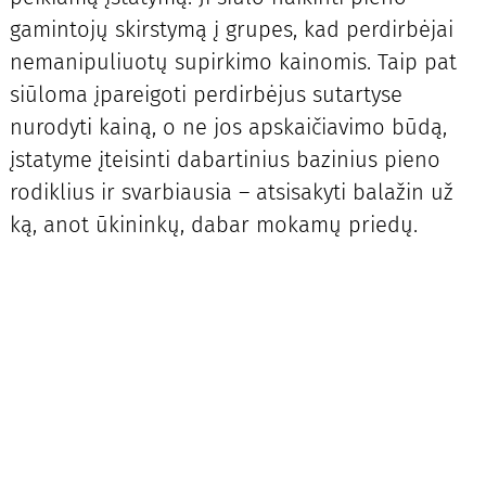
gamintojų skirstymą į grupes, kad perdirbėjai
nemanipuliuotų supirkimo kainomis. Taip pat
siūloma įpareigoti perdirbėjus sutartyse
nurodyti kainą, o ne jos apskaičiavimo būdą,
įstatyme įteisinti dabartinius bazinius pieno
rodiklius ir svarbiausia – atsisakyti balažin už
ką, anot ūkininkų, dabar mokamų priedų.