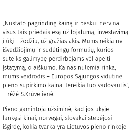
„Nustato pagrindinę kainą ir paskui nervina
visus tais priedais esą už lojalumą, investavimą
į ūkį – žodžiu, už gražias akis. Mums reikia ne
išvedžiojimų ir sudėtingų formulių, kurios
suteiks galimybę perdirbėjams vėl apeiti
įstatymą, o aiškumo. Kainas nulemia rinka,
mums veidrodis – Europos Sąjungos vidutinė
pieno supirkimo kaina, tereikia tuo vadovautis“,
– rėžė S.Krūvelienė.
Pieno gamintoja užsiminė, kad jos ūkyje
lankęsi kinai, norvegai, slovakai stebėjosi
išgirdę, kokia tvarka yra Lietuvos pieno rinkoje.