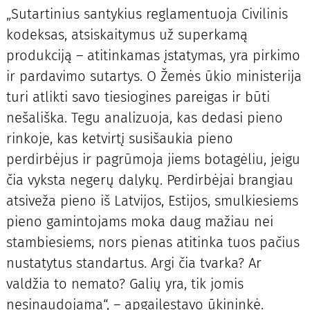
„Sutartinius santykius reglamentuoja Civilinis
kodeksas, atsiskaitymus už superkamą
produkciją – atitinkamas įstatymas, yra pirkimo
ir pardavimo sutartys. O Žemės ūkio ministerija
turi atlikti savo tiesiogines pareigas ir būti
nešališka. Tegu analizuoja, kas dedasi pieno
rinkoje, kas ketvirtį susišaukia pieno
perdirbėjus ir pagrūmoja jiems botagėliu, jeigu
čia vyksta negerų dalykų. Perdirbėjai brangiau
atsiveža pieno iš Latvijos, Estijos, smulkiesiems
pieno gamintojams moka daug mažiau nei
stambiesiems, nors pienas atitinka tuos pačius
nustatytus standartus. Argi čia tvarka? Ar
valdžia to nemato? Galių yra, tik jomis
nesinaudojama“, – apgailestavo ūkininkė.