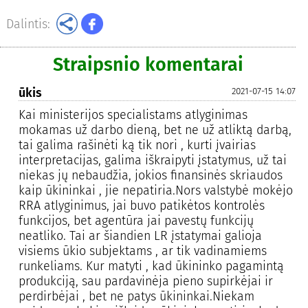
Dalintis:
Straipsnio komentarai
ūkis
2021-07-15 14:07
Kai ministerijos specialistams atlyginimas
mokamas už darbo dieną, bet ne už atliktą darbą,
tai galima rašinėti ką tik nori , kurti įvairias
interpretacijas, galima iškraipyti įstatymus, už tai
niekas jų nebaudžia, jokios finansinės skriaudos
kaip ūkininkai , jie nepatiria.Nors valstybė mokėjo
RRA atlyginimus, jai buvo patikėtos kontrolės
funkcijos, bet agentūra jai pavestų funkcijų
neatliko. Tai ar šiandien LR įstatymai galioja
visiems ūkio subjektams , ar tik vadinamiems
runkeliams. Kur matyti , kad ūkininko pagamintą
produkciją, sau pardavinėja pieno supirkėjai ir
perdirbėjai , bet ne patys ūkininkai.Niekam