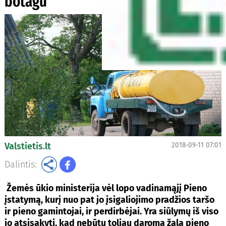
botagu
Valstietis.lt
2018-09-11 07:01
Dalintis:
Žemės ūkio ministerija vėl lopo vadinamąjį Pieno
įstatymą, kurį nuo pat jo įsigaliojimo pradžios taršo
ir pieno gamintojai, ir perdirbėjai. Yra siūlymų iš viso
jo atsisakyti, kad nebūtų toliau daroma žala pieno