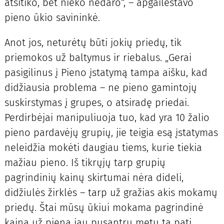
atsitiko, bet nieko nedaro“, – apgailestavo
pieno ūkio savininkė.
Anot jos, neturėtų būti jokių priedų, tik
priemokos už baltymus ir riebalus. „Gerai
pasigilinus į Pieno įstatymą tampa aišku, kad
didžiausia problema – ne pieno gamintojų
suskirstymas į grupes, o atsiradę priedai.
Perdirbėjai manipuliuoja tuo, kad yra 10 žalio
pieno pardavėjų grupių, jie teigia esą įstatymas
neleidžia mokėti daugiau tiems, kurie tiekia
mažiau pieno. Iš tikrųjų tarp grupių
pagrindinių kainų skirtumai nėra dideli,
didžiulės žirklės – tarp už gražias akis mokamų
priedų. Štai mūsų ūkiui mokama pagrindinė
kaina už pieną jau pusantrų metų ta pati,