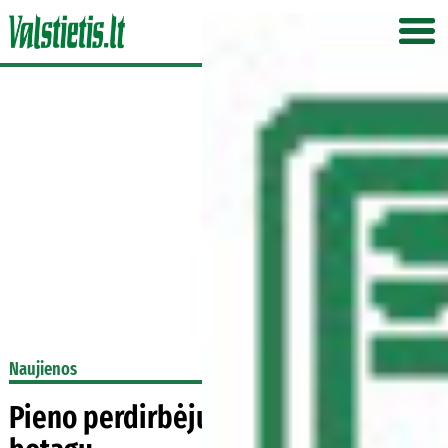
Naujienos
Pieno perdirbėjus siūlo prižiūrėti