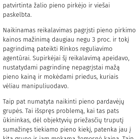
patvirtinta žalio pieno pirkėjo ir viešai
paskelbta.
Naikinamas reikalavimas pagrįsti pieno pirkimo
kainos mažinimą daugiau negu 3 proc. ir tokį
pagrindimą pateikti Rinkos reguliavimo
agentūrai. Supirkėjai šį reikalavimą apeidavo,
nustatydami pagrindinę nepagrįstai mažą
pieno kainą ir mokėdami priedus, kuriais
vėliau manipuliuodavo.
Taip pat numatyta naikinti pieno pardavėjų
grupės. Tai išspręs problemą, kai tas pats
ūkininkas, dėl objektyvių priežasčių truputį
sumažinęs tiekiamo pieno kiekį, patenka jau į
kitą grupę ir jam mokama žemesnė kaina. Taip