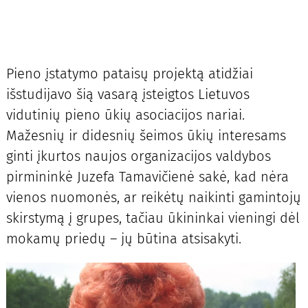
Pieno įstatymo pataisų projektą atidžiai
išstudijavo šią vasarą įsteigtos Lietuvos
vidutinių pieno ūkių asociacijos nariai.
Mažesnių ir didesnių šeimos ūkių interesams
ginti įkurtos naujos organizacijos valdybos
pirmininkė Juzefa Tamavičienė sakė, kad nėra
vienos nuomonės, ar reikėtų naikinti gamintojų
skirstymą į grupes, tačiau ūkininkai vieningi dėl
mokamų priedų – jų būtina atsisakyti.