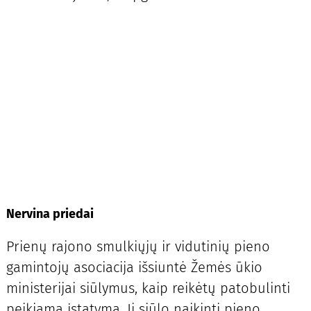
Nervina priedai
Prienų rajono smulkiųjų ir vidutinių pieno
gamintojų asociacija išsiuntė Žemės ūkio
ministerijai siūlymus, kaip reikėtų patobulinti
peikiamą įstatymą. Ji siūlo naikinti pieno