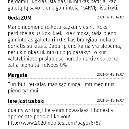
neįdomu , kokias išlaidas ūkininkas patiria, kad
galėtų tą savo pieno gamintoją "KARVĘ" išlaikyti.
Geda ZUM
2021-07-15 14:07
Mano nuomone reiketu kazkur viesinti koks
perdirbejas uz koki kieki kiek moka, tada pieno
gamintojas galietu rinktis kas brangiau moka ar
derietis su kitais. Dabar pieno kaina yra slepema,
net ukininkas ukininkui bijo pasakyti, o kur
valstybiniose puslapiuse nurodo uz kiek superka
zalia piena tai relybes 0%
Margutė
2021-07-15 14:07
Turi būti reikalavimas sąžiningai imti mėginius
pieno tyrimui.
Jere Jastrzebski
2021-07-15 14:07
quality writing like yours nowadays. I honestly
appreciate people like you!
http://www.2020mobiles.com/page/678/