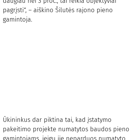
daugiau nei 3 proc., tai reikia objektyviai
pagrįsti“, – aiškino Šilutės rajono pieno
gamintoja.
Ūkininkus dar piktina tai, kad įstatymo
pakeitimo projekte numatytos baudos pieno
gamintojams, jeigu jie neparduos numatyto