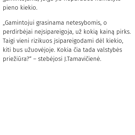
pieno kiekio.
„Gamintojui grasinama netesybomis, o
perdirbėjai neįsipareigoja, už kokią kainą pirks.
Taigi vieni rizikuos įsipareigodami dėl kiekio,
kiti bus užuovėjoje. Kokia čia tada valstybės
priežiūra?“ – stebėjosi J.Tamavičienė.