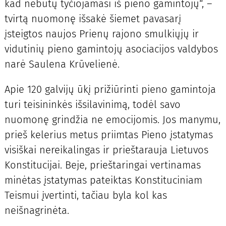
kad nebūtų tyčiojamasi iš pieno gamintojų“, –
tvirtą nuomonę išsakė šiemet pavasarį
įsteigtos naujos Prienų rajono smulkiųjų ir
vidutinių pieno gamintojų asociacijos valdybos
narė Saulena Krūvelienė.
Apie 120 galvijų ūkį prižiūrinti pieno gamintoja
turi teisininkės išsilavinimą, todėl savo
nuomonę grindžia ne emocijomis. Jos manymu,
prieš kelerius metus priimtas Pieno įstatymas
visiškai nereikalingas ir prieštarauja Lietuvos
Konstitucijai. Beje, prieštaringai vertinamas
minėtas įstatymas pateiktas Konstituciniam
Teismui įvertinti, tačiau byla kol kas
neišnagrinėta.