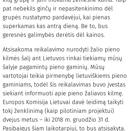
pat nebekils ginčų ir nepasitenkinimo dėl
grupės nustatymo pardavėjui, kai pienas
superkamas kas antrą dieną. Be to, bus
geresnės galimybės derėtis dėl kainos.
Atsisakoma reikalavimo nurodyti žalio pieno
kilmės šalį ant Lietuvos rinkai tiekiamų mūsų
šalyje pagamintų pieno gaminių. Mūsų
vartotojai teikia pirmenybę lietuviškiems pieno
gaminiams, todėl šis reikalavimas buvo įvestas
siekiant informuoti apie pieno žaliavos kilmę.
Europos Komisija Lietuvai davė leidimą taikyti
tokį ženklinimą (kaip pilotiniam projektui)
dvejus metus – iki 2018 m. gruodžio 31 d.
Pasibaigus šiam laikotarpiui, to bus atsisakyta.