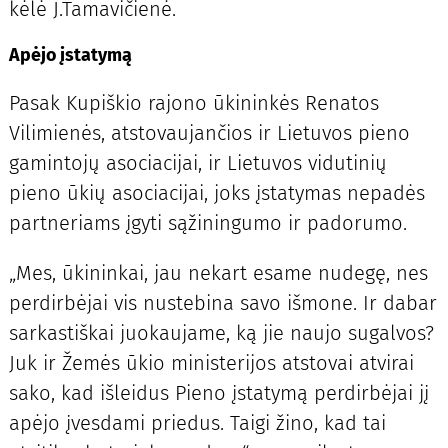
kėlė J.Tamavičienė.
Apėjo įstatymą
Pasak Kupiškio rajono ūkininkės Renatos
Vilimienės, atstovaujančios ir Lietuvos pieno
gamintojų asociacijai, ir Lietuvos vidutinių
pieno ūkių asociacijai, joks įstatymas nepadės
partneriams įgyti sąžiningumo ir padorumo.
„Mes, ūkininkai, jau nekart esame nudegę, nes
perdirbėjai vis nustebina savo išmone. Ir dabar
sarkastiškai juokaujame, ką jie naujo sugalvos?
Juk ir Žemės ūkio ministerijos atstovai atvirai
sako, kad išleidus Pieno įstatymą perdirbėjai jį
apėjo įvesdami priedus. Taigi žino, kad tai