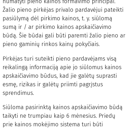
numatyti pieno kainos formavimo principai.
Žalio pieno pirkėjas privalo pardavėjui pateikti
pasiūlymą dėl pirkimo kainos, t. y. siūlomą
sumą ir / ar pirkimo kainos apskaičiavimo
būdą. Šie būdai gali būti paremti žalio pieno ar
pieno gaminių rinkos kainų pokyčiais.
Pirkėjas turi suteikti pieno pardavėjams visą
reikalingą informaciją apie jo siūlomus kainos
apskaičiavimo būdus, kad jie galėtų suprasti
esmę, rizikas ir galėtų priimti pagrįstus
sprendimus.
Siūloma pasirinktą kainos apskaičiavimo būdą
taikyti ne trumpiau kaip 6 mėnesius. Priedų
prie kainos mokėjimo sistema turi būti