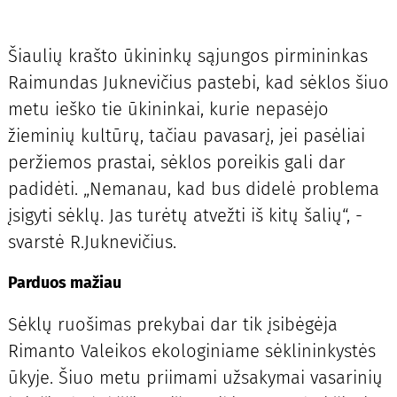
Šiaulių krašto ūkininkų sąjungos pirmininkas
Raimundas Juknevičius pastebi, kad sėklos šiuo
metu ieško tie ūkininkai, kurie nepasėjo
žieminių kultūrų, tačiau pavasarį, jei pasėliai
peržiemos prastai, sėklos poreikis gali dar
padidėti. „Nemanau, kad bus didelė problema
įsigyti sėklų. Jas turėtų atvežti iš kitų šalių“, -
svarstė R.Juknevičius.
Parduos mažiau
Sėklų ruošimas prekybai dar tik įsibėgėja
Rimanto Valeikos ekologiniame sėklininkystės
ūkyje. Šiuo metu priimami užsakymai vasarinių