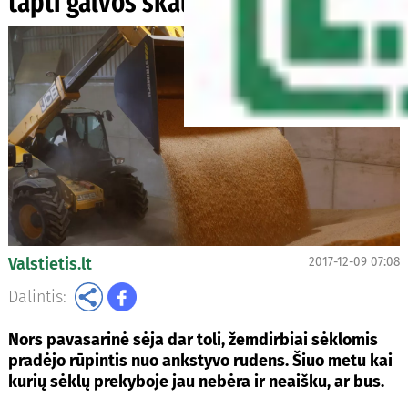
tapti galvos skausmu
Valstietis.lt
2017-12-09 07:08
Dalintis:
Nors pavasarinė sėja dar toli, žemdirbiai sėklomis
pradėjo rūpintis nuo ankstyvo rudens. Šiuo metu kai
kurių sėklų prekyboje jau nebėra ir neaišku, ar bus.