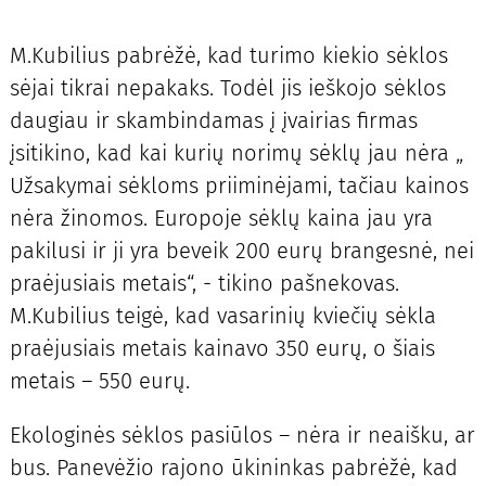
M.Kubilius pabrėžė, kad turimo kiekio sėklos
sėjai tikrai nepakaks. Todėl jis ieškojo sėklos
daugiau ir skambindamas į įvairias firmas
įsitikino, kad kai kurių norimų sėklų jau nėra „
Užsakymai sėkloms priiminėjami, tačiau kainos
nėra žinomos. Europoje sėklų kaina jau yra
pakilusi ir ji yra beveik 200 eurų brangesnė, nei
praėjusiais metais“, - tikino pašnekovas.
M.Kubilius teigė, kad vasarinių kviečių sėkla
praėjusiais metais kainavo 350 eurų, o šiais
metais – 550 eurų.
Ekologinės sėklos pasiūlos – nėra ir neaišku, ar
bus. Panevėžio rajono ūkininkas pabrėžė, kad