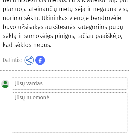
nei ankstesniais metais. Pats R.Valeika taip pat
planuoja ateinančių metų sėją ir negauna visų
norimų sėklų. Ūkininkas vienoje bendrovėje
buvo užsisakęs aukštesnės kategorijos pupų
sėklą ir sumokėjęs pinigus, tačiau paaiškėjo,
kad sėklos nebus.
Dalintis: