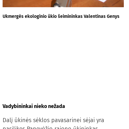
Ukmergės ekologinio ūkio šeimininkas Valentinas Genys
Vadybininkai nieko nežada
Dalį ūkinės sėklos pavasarinei sėjai yra
pasilikęs Panevėžio rajono ūkininkas