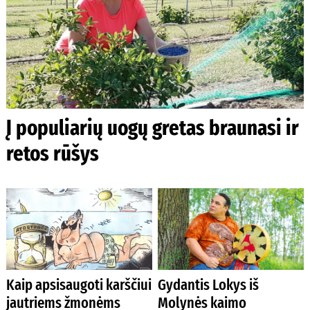
Į populiarių uogų gretas braunasi ir
retos rūšys
Kaip apsisaugoti karščiui
Gydantis Lokys iš
jautriems žmonėms
Molynės kaimo