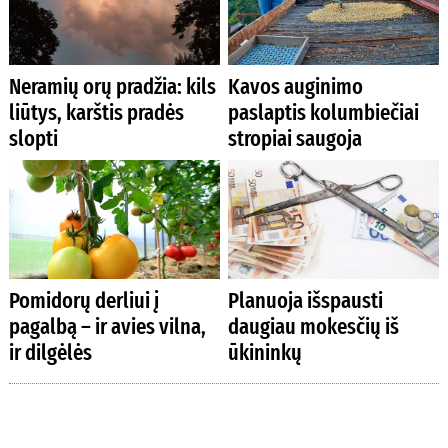
Neramių orų pradžia: kils
Kavos auginimo
liūtys, karštis pradės
paslaptis kolumbiečiai
slopti
stropiai saugoja
Pomidorų derliui į
Planuoja išspausti
pagalbą – ir avies vilna,
daugiau mokesčių iš
ir dilgėlės
ūkininkų