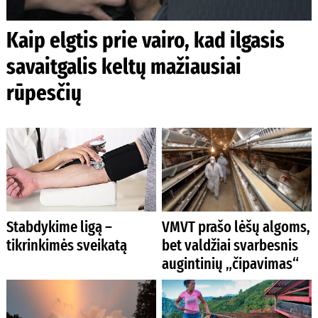
Kaip elgtis prie vairo, kad ilgasis
savaitgalis keltų mažiausiai
rūpesčių
Stabdykime ligą –
VMVT prašo lėšų algoms,
tikrinkimės sveikatą
bet valdžiai svarbesnis
augintinių „čipavimas“