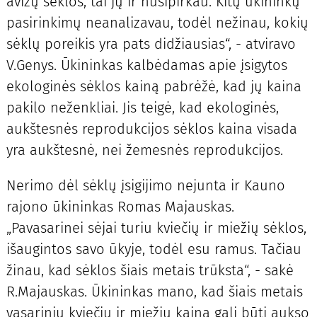
avižų sėklos, tai jų ir nusipirkau. Kitų ūkininkų
pasirinkimų neanalizavau, todėl nežinau, kokių
sėklų poreikis yra pats didžiausias“, - atviravo
V.Genys. Ūkininkas kalbėdamas apie įsigytos
ekologinės sėklos kainą pabrėžė, kad jų kaina
pakilo neženkliai. Jis teigė, kad ekologinės,
aukštesnės reprodukcijos sėklos kaina visada
yra aukštesnė, nei žemesnės reprodukcijos.
Nerimo dėl sėklų įsigijimo nejunta ir Kauno
rajono ūkininkas Romas Majauskas.
„Pavasarinei sėjai turiu kviečių ir miežių sėklos,
išaugintos savo ūkyje, todėl esu ramus. Tačiau
žinau, kad sėklos šiais metais trūksta“, - sakė
R.Majauskas. Ūkininkas mano, kad šiais metais
vasarinių kviečių ir miežių kaina gali būti aukso