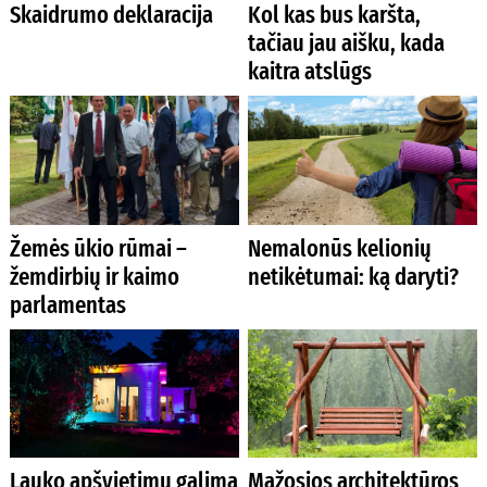
Skaidrumo deklaracija
Kol kas bus karšta,
tačiau jau aišku, kada
kaitra atslūgs
Žemės ūkio rūmai –
Nemalonūs kelionių
žemdirbių ir kaimo
netikėtumai: ką daryti?
parlamentas
Lauko apšvietimu galima
Mažosios architektūros