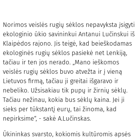
Norimos veislės rugių sėklos nepavyksta įsigyti
ekologinio ūkio savininkui Antanui Lučinskui iš
Klaipėdos rajono. Jis teigė, kad beieškodamas
ekologinės rugių sėklos pasiekė net Lenkiją,
tačiau ir ten jos nerado. „Mano ieškomos
veislės rugių sėklos buvo atvežta ir į vieną
Lietuvos firmą, tačiau ji greitai išgaravo ir
nebeliko. Užsisakiau tik pupų ir žirnių sėklų.
Tačiau nežinau, kokia bus sėklų kaina. Jei ji
sieks per tūkstantį eurų, tai žinoma, kad
nepirksime“, - sakė A.Lučinskas.
Ūkininkas svarsto, kokiomis kultūromis apsės