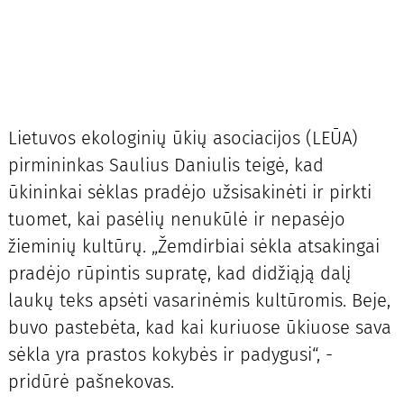
Lietuvos ekologinių ūkių asociacijos (LEŪA)
pirmininkas Saulius Daniulis teigė, kad
ūkininkai sėklas pradėjo užsisakinėti ir pirkti
tuomet, kai pasėlių nenukūlė ir nepasėjo
žieminių kultūrų. „Žemdirbiai sėkla atsakingai
pradėjo rūpintis supratę, kad didžiąją dalį
laukų teks apsėti vasarinėmis kultūromis. Beje,
buvo pastebėta, kad kai kuriuose ūkiuose sava
sėkla yra prastos kokybės ir padygusi“, -
pridūrė pašnekovas.