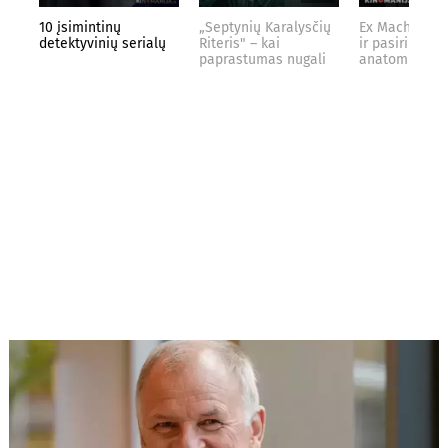
10 įsimintinų
„Septynių Karalysčių
Ex Machina: k
detektyvinių serialų
Riteris" – kai
ir pasirinkimo
paprastumas nugali
anatomija