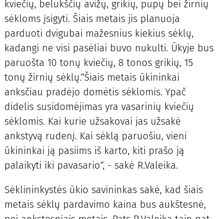
kviečių, belukščių avižų, grikių, pupų bei žirnių
sėkloms įsigyti. Šiais metais jis planuoja
parduoti dvigubai mažesnius kiekius sėklų,
kadangi ne visi pasėliai buvo nukulti. Ūkyje bus
paruošta 10 tonų kviečių, 8 tonos grikių, 15
tonų žirnių sėklų.“Šiais metais ūkininkai
anksčiau pradėjo domėtis sėklomis. Ypač
didelis susidomėjimas yra vasarinių kviečių
sėklomis. Kai kurie užsakovai jas užsakė
ankstyvą rudenį. Kai sėklą paruošiu, vieni
ūkininkai ją pasiims iš karto, kiti prašo ją
palaikyti iki pavasario“, - sakė R.Valeika.
Sėklininkystės ūkio savininkas sakė, kad šiais
metais sėklų pardavimo kaina bus aukštesnė,