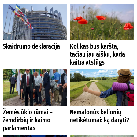
Skaidrumo deklaracija
Kol kas bus karšta,
tačiau jau aišku, kada
kaitra atslūgs
Žemės ūkio rūmai –
Nemalonūs kelionių
žemdirbių ir kaimo
netikėtumai: ką daryti?
parlamentas