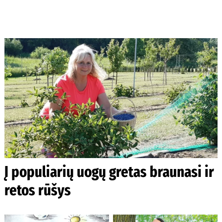
Į populiarių uogų gretas braunasi ir
retos rūšys