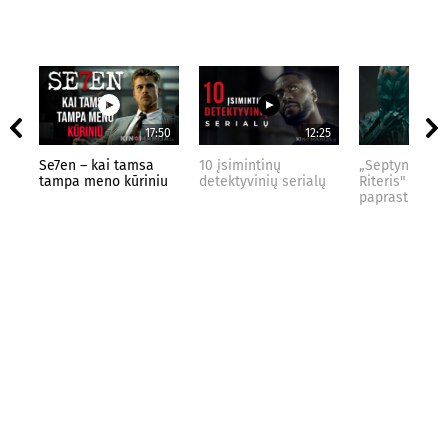
17:50
12:25
Se7en – kai tamsa
10 įsimintinų
„Septynių Kar
tampa meno kūriniu
detektyvinių serialų
Riteris" – kai
paprastumas 