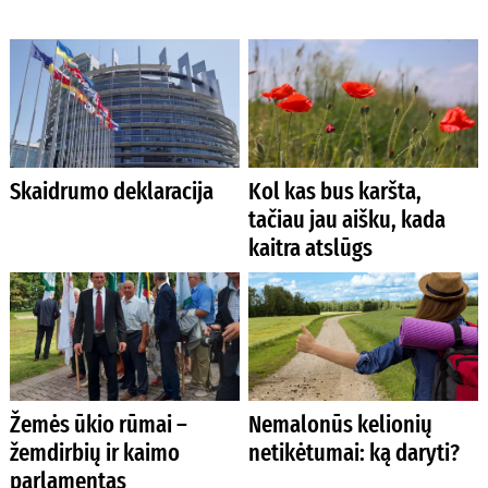
Skaidrumo deklaracija
Kol kas bus karšta,
tačiau jau aišku, kada
kaitra atslūgs
Žemės ūkio rūmai –
Nemalonūs kelionių
žemdirbių ir kaimo
netikėtumai: ką daryti?
parlamentas