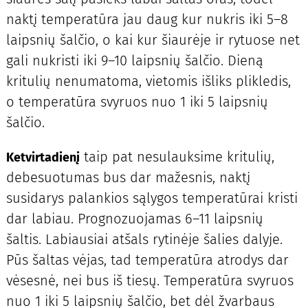
naktį temperatūra jau daug kur nukris iki 5–8
laipsnių šalčio, o kai kur šiaurėje ir rytuose net
gali nukristi iki 9–10 laipsnių šalčio. Dieną
kritulių nenumatoma, vietomis išliks plikledis,
o temperatūra svyruos nuo 1 iki 5 laipsnių
šalčio.
taip pat nesulauksime kritulių,
Ketvirtadienį
debesuotumas bus dar mažesnis, naktį
susidarys palankios sąlygos temperatūrai kristi
dar labiau. Prognozuojamas 6–11 laipsnių
šaltis. Labiausiai atšals rytinėje šalies dalyje.
Pūs šaltas vėjas, tad temperatūra atrodys dar
vėsesnė, nei bus iš tiesų. Temperatūra svyruos
nuo 1 iki 5 laipsnių šalčio, bet dėl žvarbaus