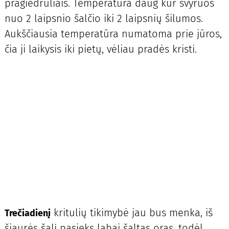
pragiedruliais. Temperatūra daug kur svyruos
nuo 2 laipsnio šalčio iki 2 laipsnių šilumos.
Aukščiausia temperatūra numatoma prie jūros,
čia ji laikysis iki pietų, vėliau pradės kristi.
kritulių tikimybė jau bus menka, iš
Trečiadienį
šiaurės šalį pasieks labai šaltas oras, todėl