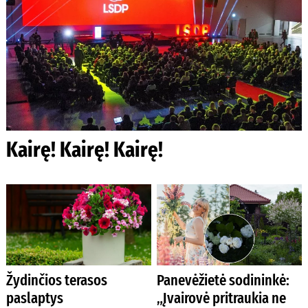
Kairę! Kairę! Kairę!
Žydinčios terasos
Panevėžietė sodininkė:
paslaptys
„Įvairovė pritraukia ne