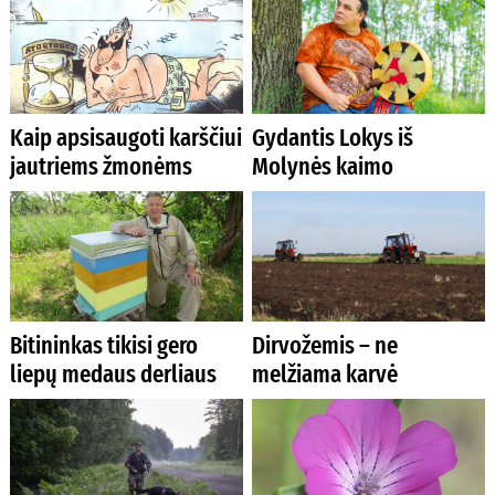
Kaip apsisaugoti karščiui
Gydantis Lokys iš
jautriems žmonėms
Molynės kaimo
Bitininkas tikisi gero
Dirvožemis – ne
liepų medaus derliaus
melžiama karvė