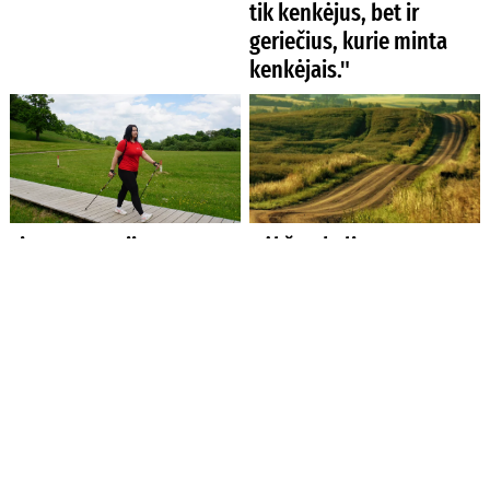
tik kenkėjus, bet ir
geriečius, kurie minta
kenkėjais."
Ligų prevencija –
Dėl žvyrkelių
vaikščiojimas
asfaltavimo spręs
Kalėdų Senelis?
Įgėlė vabzdys: kada
Iš ko susideda kasdienė