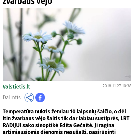
žvarbaus vėjo
Valstietis.lt
2018-11-27 10:38
Dalintis:
Temperatūra nukris žemiau 10 laipsnių šalčio, o dėl
itin žvarbaus vėjo šaltis tik dar labiau sustiprės, LRT
RADIJUI sako sinoptikė Edita Gečaitė. Ji ragina
artimiausiomis dienomis nesušalti, pasirūpinti