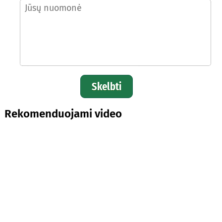
Skelbti
Rekomenduojami video