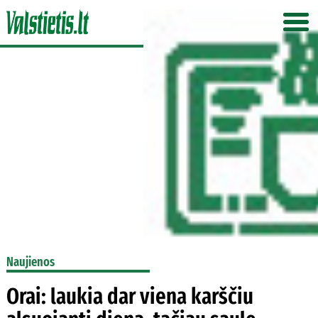
Naujienos
Orai: laukia dar viena karščiu