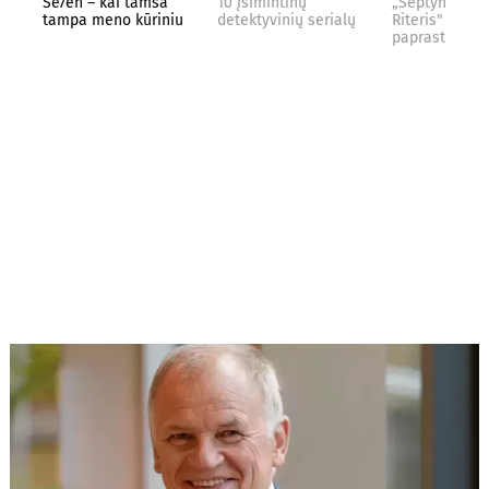
Se7en – kai tamsa
10 įsimintinų
„Septynių Kar
tampa meno kūriniu
detektyvinių serialų
Riteris" – kai
paprastumas 