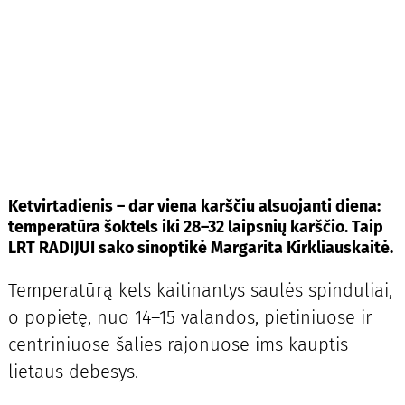
Ketvirtadienis – dar viena karščiu alsuojanti diena:
temperatūra šoktels iki 28–32 laipsnių karščio. Taip
LRT RADIJUI sako sinoptikė Margarita Kirkliauskaitė.
Temperatūrą kels kaitinantys saulės spinduliai,
o popietę, nuo 14–15 valandos, pietiniuose ir
centriniuose šalies rajonuose ims kauptis
lietaus debesys.