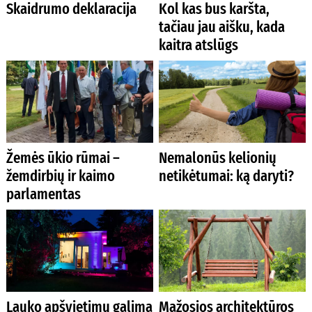
Skaidrumo deklaracija
Kol kas bus karšta,
tačiau jau aišku, kada
kaitra atslūgs
Žemės ūkio rūmai –
Nemalonūs kelionių
žemdirbių ir kaimo
netikėtumai: ką daryti?
parlamentas
Lauko apšvietimu galima
Mažosios architektūros