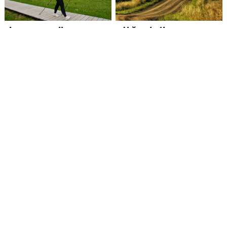
Ligų prevencija –
Dėl žvyrkelių
vaikščiojimas
asfaltavimo spręs
Kalėdų Senelis?
Įgėlė vabzdys: kada
Iš ko susideda kasdienė
kreiptis į gydytojus?
mūsų laimė?