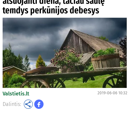
alsuojanti diena, tačiau saulę
temdys perkūnijos debesys
Valstietis.lt
2019-06-06 10:32
Dalintis: