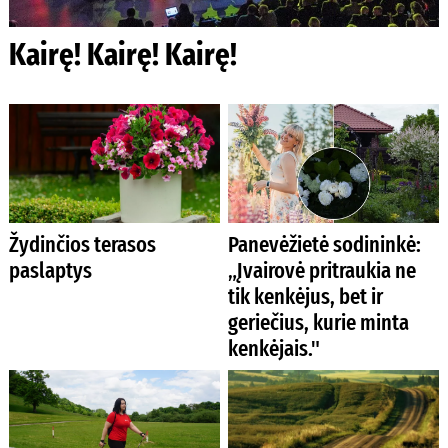
Kairę! Kairę! Kairę!
Žydinčios terasos
Panevėžietė sodininkė:
paslaptys
„Įvairovė pritraukia ne
tik kenkėjus, bet ir
geriečius, kurie minta
kenkėjais."