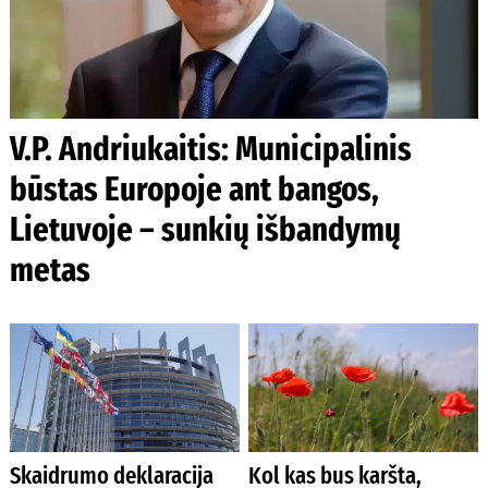
V.P. Andriukaitis: Municipalinis
būstas Europoje ant bangos,
Lietuvoje – sunkių išbandymų
metas
Skaidrumo deklaracija
Kol kas bus karšta,