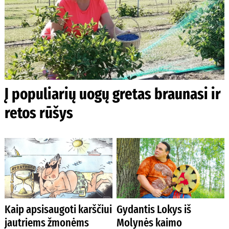
Į populiarių uogų gretas braunasi ir
retos rūšys
Kaip apsisaugoti karščiui
Gydantis Lokys iš
jautriems žmonėms
Molynės kaimo