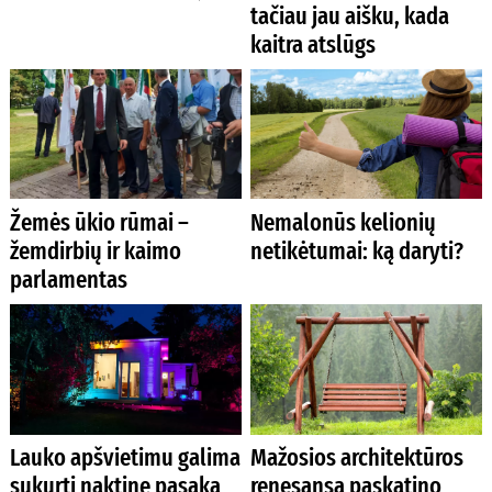
tačiau jau aišku, kada
kaitra atslūgs
Žemės ūkio rūmai –
Nemalonūs kelionių
žemdirbių ir kaimo
netikėtumai: ką daryti?
parlamentas
Lauko apšvietimu galima
Mažosios architektūros
sukurti naktinę pasaką
renesansą paskatino