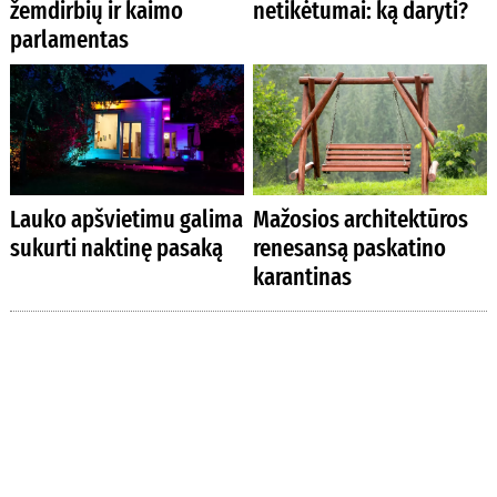
žemdirbių ir kaimo
netikėtumai: ką daryti?
parlamentas
Lauko apšvietimu galima
Mažosios architektūros
sukurti naktinę pasaką
renesansą paskatino
karantinas