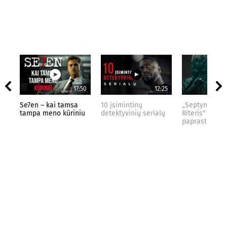
17:50
12:25
Se7en – kai tamsa
10 įsimintinų
„Septynių Kar
tampa meno kūriniu
detektyvinių serialų
Riteris" – kai
paprastumas 