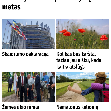
metas
Skaidrumo deklaracija
Kol kas bus karšta,
tačiau jau aišku, kada
kaitra atslūgs
Žemės ūkio rūmai –
Nemalonūs kelionių