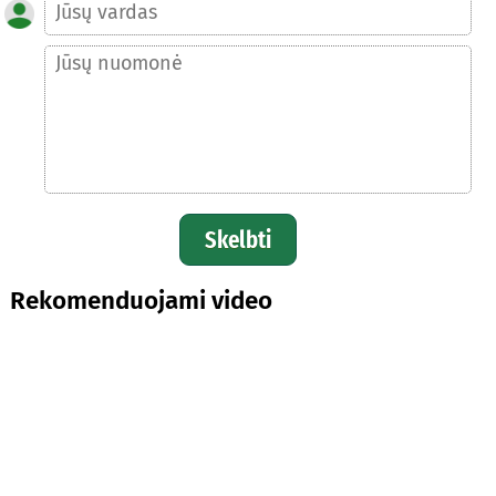
Skelbti
Rekomenduojami video