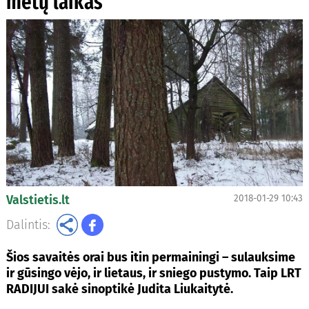
metų laikas
Valstietis.lt
2018-01-29 10:43
Dalintis:
Šios savaitės orai bus itin permainingi – sulauksime
ir gūsingo vėjo, ir lietaus, ir sniego pustymo. Taip LRT
RADIJUI sakė sinoptikė Judita Liukaitytė.