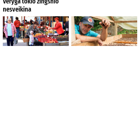
Veryga tokio žingsnio
nesveikina
Ekonomistų prognozė:
Seniai seniai kakavą
kainos augs visą vasarą,
Kolumbijoje augino
o rudenį laukia cunamis
indėnai
Dzūkijos soduose
Politinės vertybės ir
obuolių derlių pagausins
partiniai bizūnai