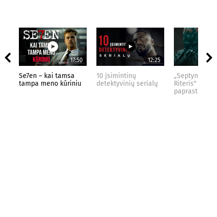
17:50
12:25
Se7en – kai tamsa
10 įsimintinų
„Septynių Kar
tampa meno kūriniu
detektyvinių serialų
Riteris" – kai
paprastumas 