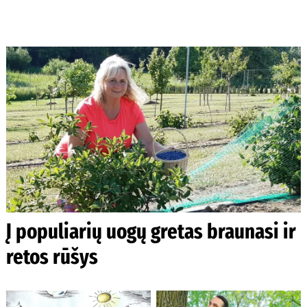
Į populiarių uogų gretas braunasi ir
retos rūšys