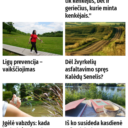
tik kenkėjus, bet ir
geriečius, kurie minta
kenkėjais."
Ligų prevencija –
Dėl žvyrkelių
vaikščiojimas
asfaltavimo spręs
Kalėdų Senelis?
Įgėlė vabzdys: kada
Iš ko susideda kasdienė