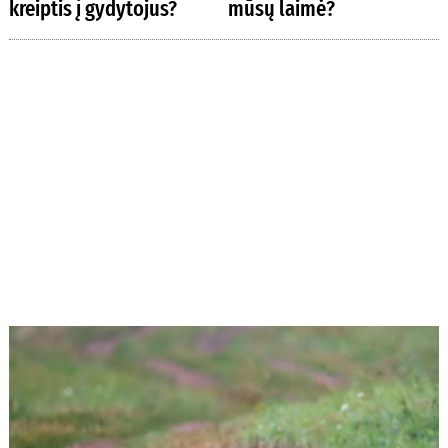
kreiptis į gydytojus?
mūsų laimė?