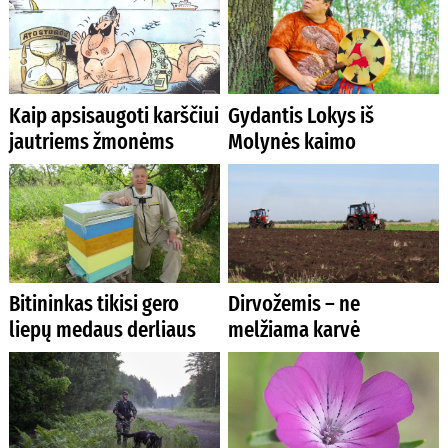
Kaip apsisaugoti karščiui
Gydantis Lokys iš
jautriems žmonėms
Molynės kaimo
Bitininkas tikisi gero
Dirvožemis – ne
liepų medaus derliaus
melžiama karvė