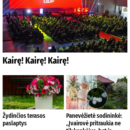
Kairę! Kairę! Kairę!
Žydinčios terasos
Panevėžietė sodininkė:
paslaptys
„Įvairovė pritraukia ne