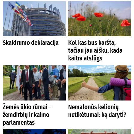
Skaidrumo deklaracija
Kol kas bus karšta,
tačiau jau aišku, kada
kaitra atslūgs
Žemės ūkio rūmai –
Nemalonūs kelionių
žemdirbių ir kaimo
netikėtumai: ką daryti?
parlamentas