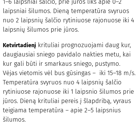
1–6 laipsniai šalčio, prie jūros liks apie 0–2
laipsniai šilumos. Dieną temperatūra svyruos
nuo 2 laipsnių šalčio rytiniuose rajonuose iki 4
laipsnių šilumos prie jūros.
krituliai prognozuojami daug kur,
Ketvirtadienį
daugiausiai sniego pavidalo nakties metu, kai
kur gali būti ir smarkaus sniego, pustymo.
Vėjas vietomis vėl bus gūsingas – iki 15–18 m/s.
Temperatūra svyruos nuo 4 laipsnių šalčio
rytiniuose rajonuose iki 1 laipsnio šilumos prie
jūros. Dieną krituliai pereis į šlapdribą, vyraus
teigiama temperatūra – apie 2–5 laipsnius
šilumos.