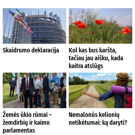
Skaidrumo deklaracija
Kol kas bus karšta,
tačiau jau aišku, kada
kaitra atslūgs
Žemės ūkio rūmai –
Nemalonūs kelionių
žemdirbių ir kaimo
netikėtumai: ką daryti?
parlamentas