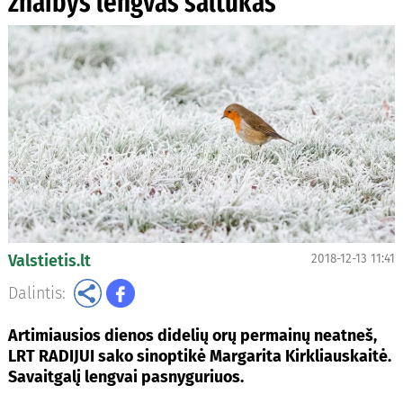
žnaibys lengvas šaltukas
Valstietis.lt
2018-12-13 11:41
Dalintis:
Artimiausios dienos didelių orų permainų neatneš,
LRT RADIJUI sako sinoptikė Margarita Kirkliauskaitė.
Savaitgalį lengvai pasnyguriuos.