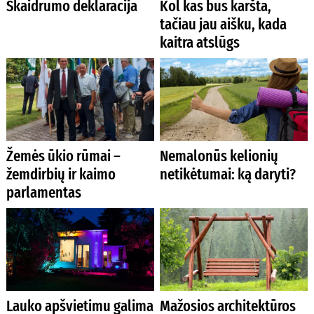
Skaidrumo deklaracija
Kol kas bus karšta,
tačiau jau aišku, kada
kaitra atslūgs
Žemės ūkio rūmai –
Nemalonūs kelionių
žemdirbių ir kaimo
netikėtumai: ką daryti?
parlamentas
Lauko apšvietimu galima
Mažosios architektūros