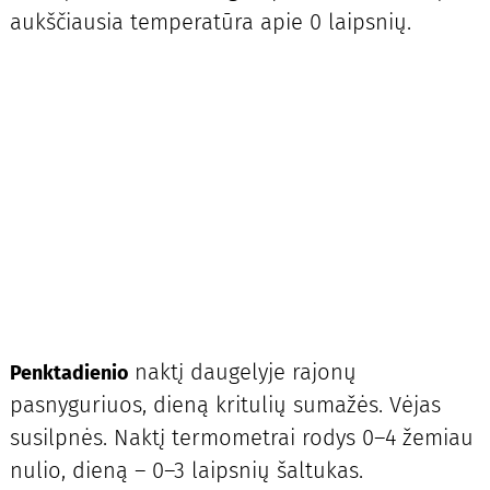
aukščiausia temperatūra apie 0 laipsnių.
naktį daugelyje rajonų
Penktadienio
pasnyguriuos, dieną kritulių sumažės. Vėjas
susilpnės. Naktį termometrai rodys 0–4 žemiau
nulio, dieną – 0–3 laipsnių šaltukas.