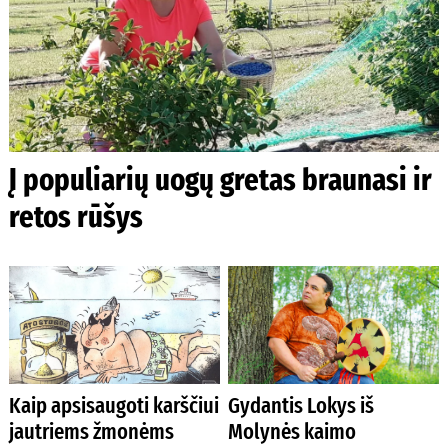
Į populiarių uogų gretas braunasi ir
retos rūšys
Kaip apsisaugoti karščiui
Gydantis Lokys iš
jautriems žmonėms
Molynės kaimo