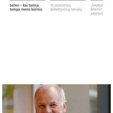
Se7en – kai tamsa
10 įsimintinų
„Septynių Kar
tampa meno kūriniu
detektyvinių serialų
Riteris" – kai
paprastumas 